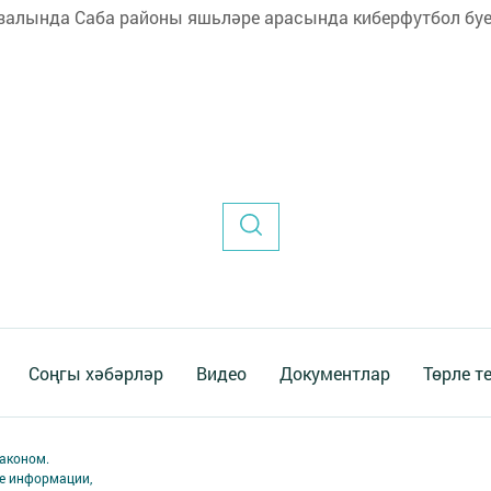
р залында Саба районы яшьләре арасында киберфутбол бу
Соңгы хәбәрләр
Видео
Документлар
Төрле т
аконом.
ме информации,