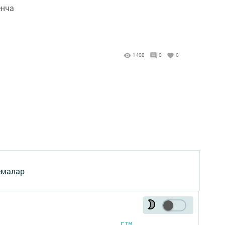
енча
1408
0
0
емалар