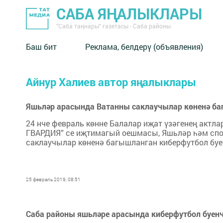
САБА ЯҢАЛЫКЛАРЫ
"Саба таңнары" газетасы - Саба районы
Баш бит
Реклама, белдерү (объявления)
Айнур Халиев автор яңалыклары
Яшьләр арасында Ватанны саклаучылар көненә ба
24 нче февраль көнне Балалар иҗат үзәгенең актл
ГВАРДИЯ” се иҗтимагый оешмасы, Яшьләр һәм спо
саклаучылар көненә багышланган киберфутбол бу
25 февраль 2019, 08:51
Саба районы яшьләре арасында киберфутбол буенч