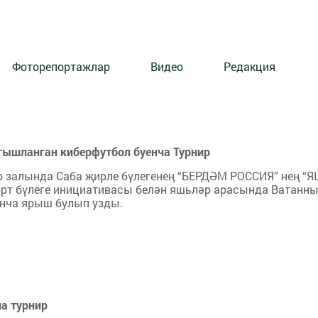
Фоторепортажлар
Видео
Редакция
гышланган киберфутбол буенча Турнир
ар залында Саба җирле бүлегенең “БЕРДӘМ РОССИЯ” нең “
рт бүлеге инициативасы белән яшьләр арасында Ватанн
енча ярыш булып узды.
а турнир