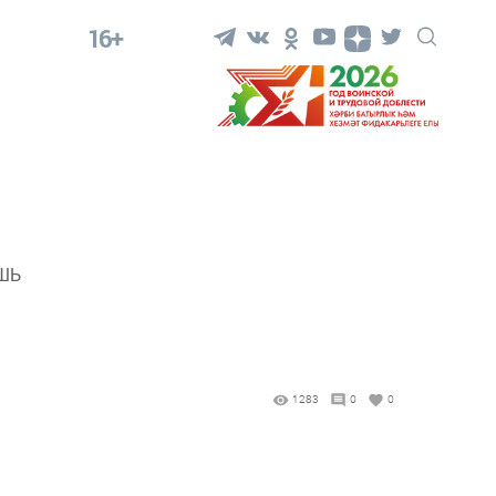
16+
ЯШЬ
ы
1283
0
0