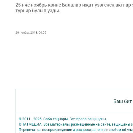
25 нче ноябрь көнне Балалар иҗат үзәгенең актла
турнир булып узды.
26 ноябрь 2018, 09:05
Баш бит
© 2011 - 2026. Саба таңнары. Все права защищены.
© ТАТМЕДИА. Все материалы, размещенные на сайте, защищены з
Перепечатка, воспроизведение и распространение в любом объе