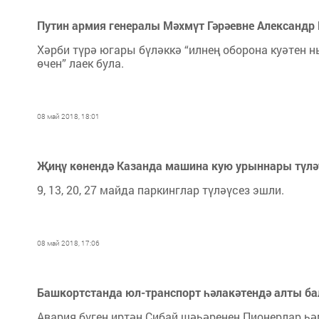
Путин армия генералы Мәхмүт Гәрәевне Александр 
Хәрби түрә югары бүләккә “илнең оборона куәтен
өчен” лаек була.
08 май 2018, 18:01
Җиңү көнендә Казанда машина кую урыннары түлә
9, 13, 20, 27 майда паркинглар түләүсез эшли.
08 май 2018, 17:06
Башкортстанда юл-транспорт һәлакәтендә алты ба
Авария бүген иртән Сибай шәһәренең Пионерлар һ