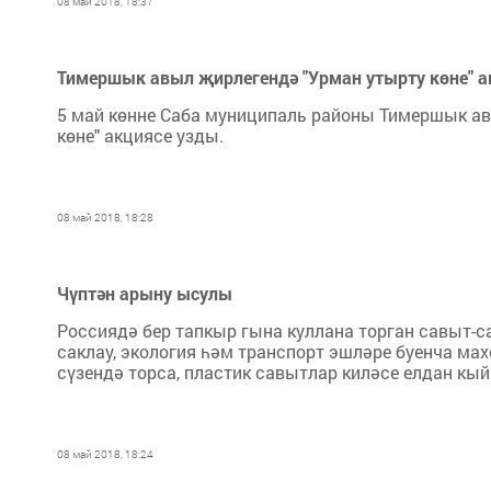
08 май 2018, 18:37
Тимершык авыл җирлегендә "Урман утырту көне" а
5 май көнне Саба муниципаль районы Тимершык ав
көне" акциясе узды.
08 май 2018, 18:28
Чүптән арыну ысулы
Россиядә бер тапкыр гына куллана торган савыт-са
сак­лау, экология һәм транспорт эш­ләре буенча ма
сү­зендә торса, пластик савытлар киләсе елдан кый
08 май 2018, 18:24