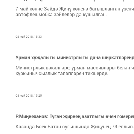
7 май көнне Зәйдә Җиңү көненә багышланган үзенч
автофлешмобка зәйлеләр дә кушылган.
08 май 2018, 15:33
Урман хуҗалыгы министрлыгы дача ширкәтләрендә
Министрлык вәкилләре, урман массивлары белән ч
куркынычсызлык таләпләрен тикшерде.
08 май 2018, 15:25
Р.Миңнеханов: Туган җирнең азатлыгы өчен гомер
Казанда Бөек Ватан сугышында Җиңүнең 73 еллыгы