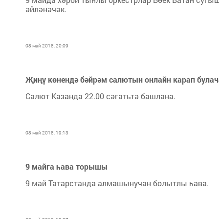
әйләнәчәк.
08 май 2018, 20:09
Җиңү көнендә бәйрәм салютын онлайн карап булач
Салют Казанда 22.00 сәгатьтә башлана.
08 май 2018, 19:13
9 майга һава торышы
9 май Татарстанда алмашынучан болытлы һава.