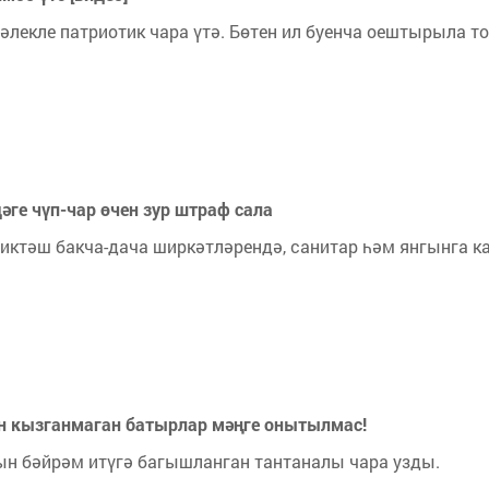
әлекле патриотик чара үтә. Бөтен ил буенча оештырыла т
ге чүп-чар өчен зур штраф сала
иктәш бакча-дача ширкәтләрендә, санитар һәм янгынга 
ен кызганмаган батырлар мәңге онытылмас!
н бәйрәм итүгә багышланган тантаналы чара узды.