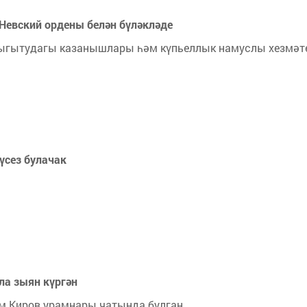
Невский ордены белән бүләкләде
 ныгытудагы казанышлары һәм күпьеллык намуслы хезмәт
үсез булачак
ла зыян күргән
әм Киров урамнары чатында булган.