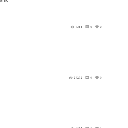
1355
0
0
64272
0
0