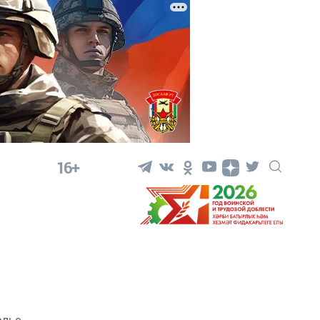
16+
альс