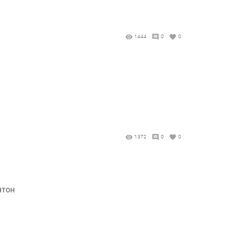
1444
0
0
1372
0
0
нтон