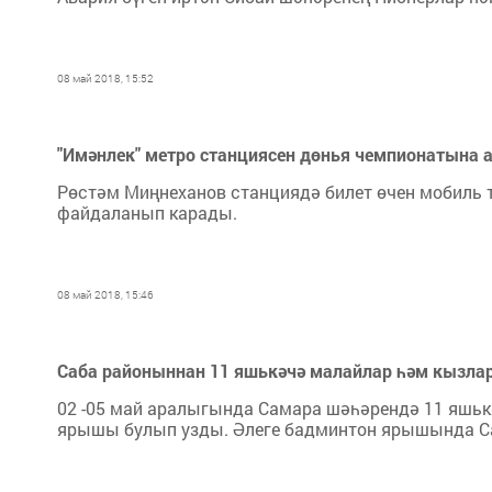
08 май 2018, 15:52
"Имәнлек" метро станциясен дөнья чемпионатына 
Рөстәм Миңнеханов станциядә билет өчен мобиль 
файдаланып карады.
08 май 2018, 15:46
Саба районыннан 11 яшькәчә малайлар һәм кызла
02 -05 май аралыгында Самара шәһәрендә 11 яшь
ярышы булып узды. Әлеге бадминтон ярышында С