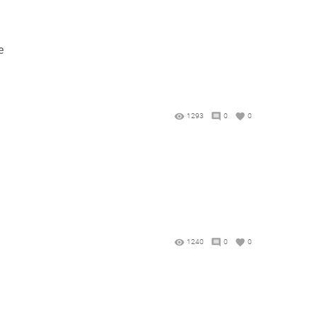
е
1293
0
0
1240
0
0