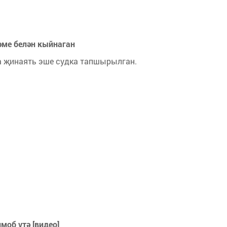
әме белән кыйнаган
а җинаять эше судка тапшырылган.
об үтә [видео]