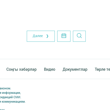
Далее ❯
Соңгы хәбәрләр
Видео
Документлар
Төрле т
аконом.
ме информации,
 редакций СМИ.
ым коммуникациям.