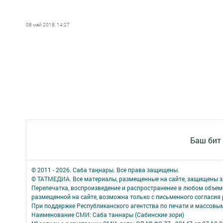
08 май 2018, 14:27
Баш бит
© 2011 - 2026. Саба таңнары. Все права защищены.
© ТАТМЕДИА. Все материалы, размещенные на сайте, защищены з
Перепечатка, воспроизведение и распространение в любом объе
размещенной на сайте, возможна только с письменного согласия
При поддержке Республиканского агентства по печати и массов
Наименование СМИ: Саба таннары (Сабинские зори)