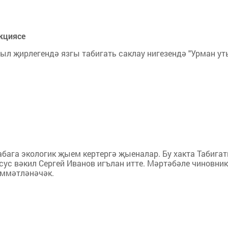
кциясе
ыл җирлегендә язгы табигать саклау нигезендә "Урман ут
­бага экологик җыем кер­тергә җыеналар. Бу хакта Табигат
хсус вәкил Сер­гей Иванов игълан итте. Мәртәбәле чиновник
м­мәт­ләнәчәк.