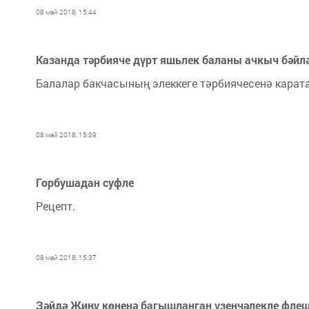
08 май 2018, 15:44
Казанда тәрбияче дүрт яшьлек баланы ачкыч бәйл
Балалар бакчасының элеккеге тәрбиячесенә карат
08 май 2018, 15:39
Горбушадан суфле
Рецепт.
08 май 2018, 15:37
Зәйдә Җиңү көненә багышланган үзенчәлекле флешм