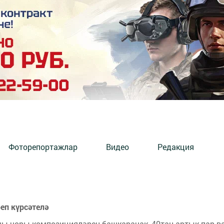
Фоторепортажлар
Видео
Редакция
еп күрсәтелә
шы чоры композицияләрен башкарачак, 40тан артык пар в