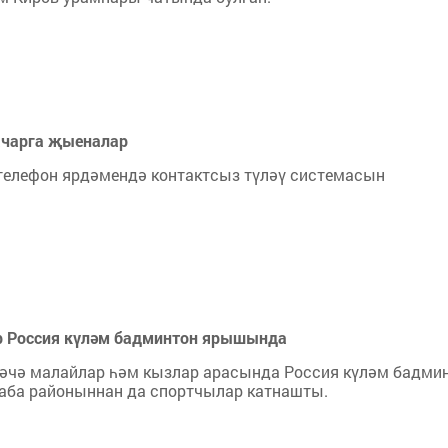
ачарга җыеналар
телефон ярдәмендә контактсыз түләү системасын
р Россия күләм бадминтон ярышында
кәчә малайлар һәм кызлар арасында Россия күләм бадми
аба районыннан да спортчылар катнашты.