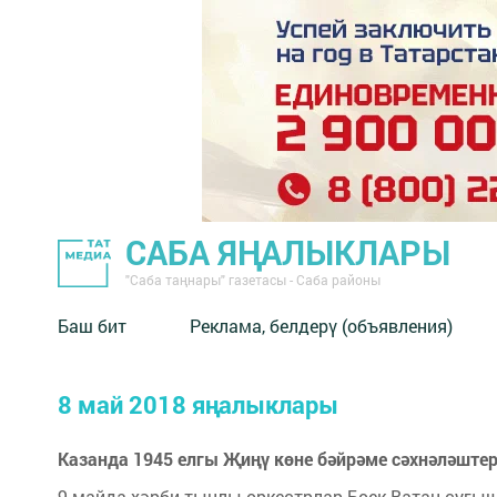
САБА ЯҢАЛЫКЛАРЫ
"Саба таңнары" газетасы - Саба районы
Баш бит
Реклама, белдерү (объявления)
8 май 2018 яңалыклары
Казанда 1945 елгы Җиңү көне бәйрәме сәхнәләштер
9 майда хәрби тынлы оркестрлар Бөек Ватан сугы