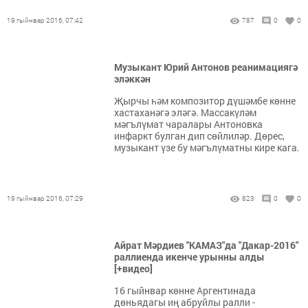
19 гыйнвар 2016, 07:42
787
0
0
Музыкант Юрий Антонов реанимациягә
эләккән
Җырчы һәм композитор дүшәмбе көнне
хастаханәгә эләгә. Массакүләм
мәгълүмат чаралары Антоновка
инфаркт булган дип сөйлиләр. Дөрес,
музыкант үзе бу мәгълүматны кире кага.
19 гыйнвар 2016, 07:29
823
0
0
Айрат Мәрдиев "КАМАЗ"да "Дакар-2016"
раллиенда икенче урынны алды
[+видео]
16 гыйнвар көнне Аргентинада
дөньядагы иң абруйлы ралли -