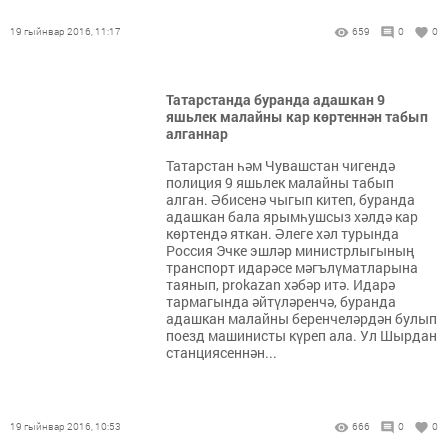
19 гыйнвар 2016, 11:17
659
0
0
Татарстанда буранда адашкан 9
яшьлек малайны кар көртеннән табып
алганнар
Татарстан һәм Чувашстан чигендә
полиция 9 яшьлек малайны табып
алган. Әбисенә чыгып китеп, буранда
адашкан бала ярымһушсыз хәлдә кар
көртендә яткан. Әлеге хәл турында
Россия Эчке эшләр министрлыгының
транспорт идарәсе мәгълүматларына
таянып, prokazan хәбәр итә. Идарә
тармагында әйтүләренчә, буранда
адашкан малайны беренчеләрдән булып
поезд машинисты күреп ала. Ул Шырдан
станциясеннән...
19 гыйнвар 2016, 10:53
666
0
0