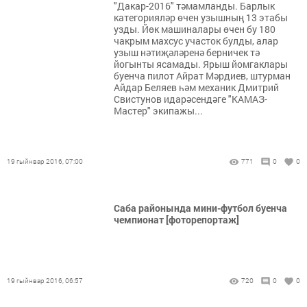
"Дакар-2016" тәмамланды. Барлык
категорияләр өчен узышның 13 этабы
узды. Йөк машиналары өчен бу 180
чакрым махсус участок булды, алар
узыш нәтиҗәләренә берничек тә
йогынты ясамады. Ярыш йомгаклары
буенча пилот Айрат Мәрдиев, штурман
Айдар Беляев һәм механик Дмитрий
Свистунов идарәсендәге "КАМАЗ-
Мастер" экипажы...
19 гыйнвар 2016, 07:00
771
0
0
Саба районында мини-футбол буенча
чемпионат [фоторепортаж]
19 гыйнвар 2016, 06:57
720
0
0