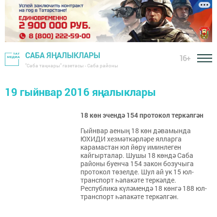
САБА ЯҢАЛЫКЛАРЫ
16+
"Саба таңнары" газетасы - Саба районы
19 гыйнвар 2016 яңалыклары
18 көн эчендә 154 протокол теркәлгән
Гыйнвар аеның 18 көн дәвамында
ЮХИДИ хезмәткәрләре ялларга
карамастан юл йөрү иминлеген
кайгырталар. Шушы 18 көндә Саба
районы буенча 154 закон бозучыга
протокол төзелде. Шул ай ук 15 юл-
транспорт һәлакәте теркәлде.
Республика күләмендә 18 көнгә 188 юл-
транспорт һәлакәте теркәлгән.