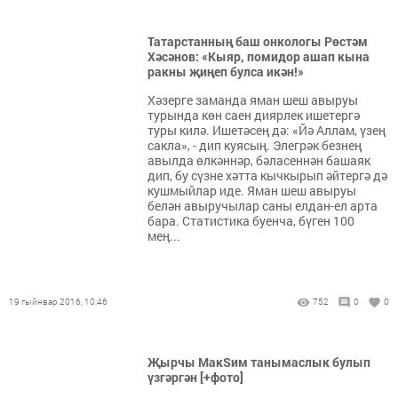
Татарстанның баш онкологы Рөстәм
Хәсәнов: «Кыяр, помидор ашап кына
ракны җиңеп булса икән!»
Хәзерге заманда яман шеш авыруы
турында көн саен диярлек ишетергә
туры килә. Ишетәсең дә: «Йә Аллам, үзең
сакла», - дип куясың. Элегрәк безнең
авылда өлкәннәр, бәласеннән башаяк
дип, бу сүзне хәтта кычкырып әйтергә дә
кушмыйлар иде. Яман шеш авыруы
белән авыручылар саны елдан-ел арта
бара. Статистика буенча, бүген 100
мең...
19 гыйнвар 2016, 10:46
752
0
0
Җырчы МакSим танымаслык булып
үзгәргән [+фото]