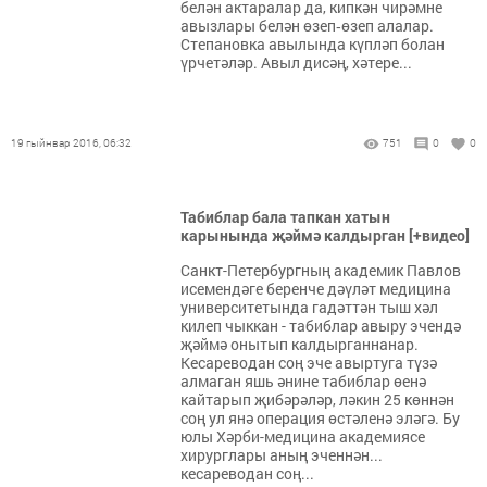
белән актаралар да, кипкән чирәмне
авызлары белән өзеп‑өзеп алалар.
Степановка авылында күпләп болан
үрчетәләр. Авыл дисәң, хәтере...
19 гыйнвар 2016, 06:32
751
0
0
Табиблар бала тапкан хатын
карынында җәймә калдырган [+видео]
Санкт-Петербургның академик Павлов
исемендәге беренче дәүләт медицина
университетында гадәттән тыш хәл
килеп чыккан - табиблар авыру эчендә
җәймә онытып калдырганнанар.
Кесареводан соң эче авыртуга түзә
алмаган яшь әнине табиблар өенә
кайтарып җибәрәләр, ләкин 25 көннән
соң ул янә операция өстәленә эләгә. Бу
юлы Хәрби-медицина академиясе
хирурглары аның эченнән...
кесареводан соң...