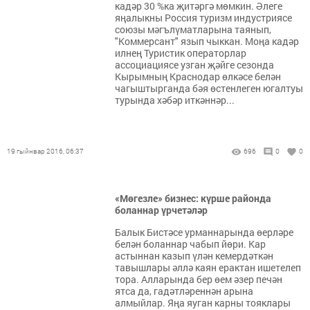
кадәр 30 %ка җитәргә мөмкин. Әлеге
яңалыкны Россия туризм индустриясе
союзы мәгълүматларына таянып,
"Коммерсант" язып чыккан. Моңа кадәр
илнең Туристик операторлар
ассоциациясе узган җәйге сезонда
Кырымның Краснодар өлкәсе белән
чагыштырганда бәя өстенлеген югалтуы
турында хәбәр иткәннәр...
19 гыйнвар 2016, 06:37
696
0
0
«Мөгезле» бизнес: күрше районда
боланнар үрчетәләр
Балык Бистәсе урманнарында өерләре
белән боланнар чабып йөри. Кар
астыннан казып үлән кемердәткән
тавышлары әллә каян ерактан ишетелеп
тора. Алларында бер өем әзер печән
ятса да, гадәтләреннән арына
алмыйлар. Яңа яуган карны тояклары