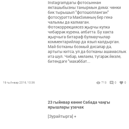
Instagramдагы фотосыннан
якташыбызны танырмын димә: чөнки
бик тырышып "фотошопланган"
фотосурәттә МакSимның бер генә
чалымы да калмаган.
Фотокоррекциясез җырчы күпкә
чибәррәк күренә, әлбәттә. Бу хакта
җырчыга битараф булмаучылар
комментарийлар да язып калдырган.
Май ботканы бозмый дисәләр дә,
артыгы китсә, ул да ботканы ашамаслык
итә шул. Чибәр, мөлаем, түгәрәк йөзле,
битендәге "мәхәббәт...
19 гыйнвар 2016, 10:36
713
0
0
23 гыйнвар көнне Сабада чаңгы
ярышлары узачак
[Зурайтырга] +