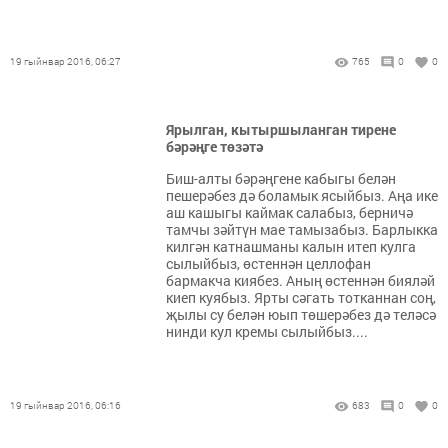
19 гыйнвар 2016, 06:27
765
0
0
Ярылган, кытыршыланган тирене
бәрәңге төзәтә
Биш-алты бәрәңгене кабыгы белән
пешерәбез дә боламык ясыйбыз. Аңа ике
аш кашыгы каймак салабыз, берничә
тамчы зәйтүн мае тамызабыз. Барлыкка
килгән катнашманы калын итеп кулга
сылыйбыз, өстеннән целлофан
бармакча киябез. Аның өстеннән бияләй
киеп куябыз. Ярты сәгать тотканнан соң,
җылы су белән юып төшерәбез дә теләсә
нинди кул кремы сылыйбыз....
19 гыйнвар 2016, 06:16
683
0
0