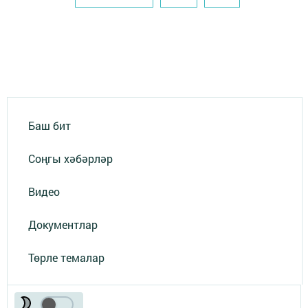
Баш бит
Соңгы хәбәрләр
Видео
Документлар
Төрле темалар