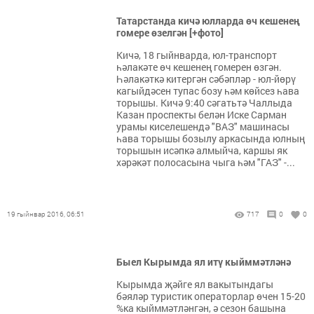
Татарстанда кичә юлларда өч кешенең
гомере өзелгән [+фото]
Кичә, 18 гыйнварда, юл-транспорт
һәлакәте өч кешенең гомерен өзгән.
Һәлакәткә китергән сәбәпләр - юл-йөрү
кагыйдәсен тупас бозу һәм көйсез һава
торышы. Кичә 9:40 сәгатьтә Чаллыда
Казан проспекты белән Иске Сарман
урамы киселешендә "ВАЗ" машинасы
һава торышы бозылу аркасында юлның
торышын исәпкә алмыйча, каршы як
хәрәкәт полосасына чыга һәм "ГАЗ" -...
19 гыйнвар 2016, 06:51
717
0
0
Быел Кырымда ял итү кыйммәтләнә
Кырымда җәйге ял вакытындагы
бәяләр туристик операторлар өчен 15-20
%ка кыйммәтләнгән, ә сезон башына