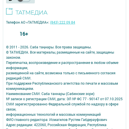
Телефон АО «ТАТМЕДИА»:
(843) 222 09 84
16+
© 2011 - 2026. Саба таңнары. Все права защищены.
© ТАТМЕДИА. Все материалы, размещенные на сайте, защищены
законом.
Перепечатка, воспроизведение и распространение в любом объеме
информации,
размещенной на сайте, возможна только с письменного согласия
редакций СМИ.
При поддержке Республиканского агентства по печати и массовым
коммуникациям.
Наименование СМИ: Саба таннары (Сабинские зори)
№ записи о регистрации СМИ, дата: ЭЛ № ФС 77 - 90147 от 07.10.2025
СМИ зарегистрированно Федеральной службой по надзору в сфере
связи,
информационных технологий и массовых коммуникаций
ФИО главного редактора: Исмагилов Рустем Габдерауфович
Адрес редакции: 422060, Российская Федерация, Республика