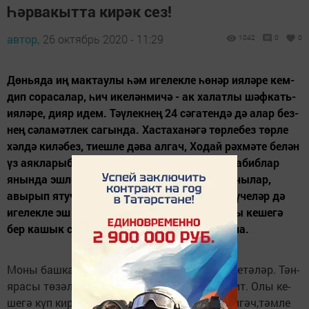
Һәрвакытта кирәк сез!
автор,
26 октябрь 2020 - 11:29
1042
0
0
Дөньяда иң мактаулы һәм­­ иге­­­лекле һөнәр ияләре кем­­­
дип­­ сорасалар, һич ике­лән­ми­­­чә - ак халатлы шәф­кать­
ия­­­­ләре, дияр идем. Тәү­лек­нең­­ 24­ сәгатендә дә алар без­
нең­­ сә­­ламәтлек сагында. Хас­­та­ха­­­нәгә төрлебез төрле
хәл­дә­­­ киләбез, тиешле дәва ал­гач,­­­ Ходай рәхмәте белән
үз­ аяк­­­ларыбызда сөенеп кайтып­­ китә­без. Табиблар
янын­да­­ эш­ләүче санитаркалар,­ җы­­­еш­тыручылар,
авырып яту­­­чы­лар өчен тәмле аш-су­ әзер­­ләү­челәр дә
игелек­ле­ эш­­ башкаралар. Хасталанып­ яту­­­чы ке­шегә
бер кашык су йот­­ты­ру да саваплы эш са­на­­­­ла.­­
Мо­ны башкаручылар­ күп­­ме­ рәх­мәт сүзе ишетәләр. Тән­­
ярасы төзәлә, җан­ ярасы тө­­зәлми, диләр бит.­ Олы ке­
ше­­­гә күп кирәк ме­ни, кадер-хөр­­­мәт күрсәтелгәч,тәмле