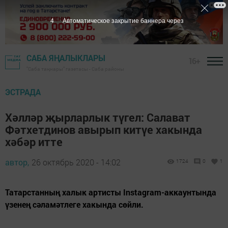
3
Автоматическое закрытие баннера через
САБА ЯҢАЛЫКЛАРЫ
16+
"Саба таңнары" газетасы - Саба районы
ЭСТРАДА
Хәлләр җырларлык түгел: Салават
Фәтхетдинов авырып китүе хакында
хәбәр итте
автор,
26 октябрь 2020 - 14:02
1724
0
1
Татарстанның халык артисты Instagram-аккаунтында
үзенең сәламәтлеге хакында сөйли.