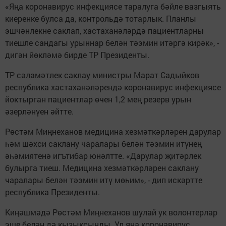
«Яңа коронавирус инфекциясе таралуга бәйле вазгыять
киеренке булса да, контрольдә тотарлык. Планлы
эшчәнлекне саклап, хастаханәләрдә пациентларны
тиешле сандагы урыннар белән тәэмин итәргә кирәк», -
дигән йөкләмә бирде ТР Президенты.
ТР сәламәтлек саклау министры Марат Садыйков
республика хастаханәләрендә коронавирус инфекциясе
йоктырган пациентлар өчен 1,2 мең резерв урын
әзерләнүен әйтте.
Рөстәм Миңнеханов медицина хезмәткәрләрен дарулар
һәм шәхси саклану чаралары белән тәэмин итүнең
әһәмиятенә игътибар юнәлтте. «Дарулар җитәрлек
булырга тиеш. Медицина хезмәткәрләрен саклану
чаралары белән тәэмин итү мөһим», - дип искәртте
республика Президенты.
Киңәшмәдә Рөстәм Миңнеханов шулай ук волонтерлар
эше белән дә кызыксынды. Ул яңа коронавирус