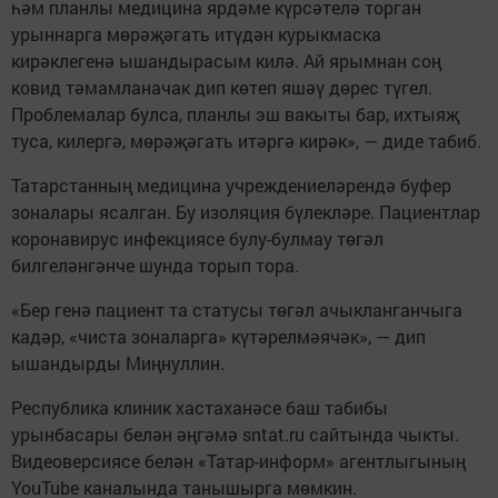
һәм планлы медицина ярдәме күрсәтелә торган
урыннарга мөрәҗәгать итүдән курыкмаска
кирәклегенә ышандырасым килә. Ай ярымнан соң
ковид тәмамланачак дип көтеп яшәү дөрес түгел.
Проблемалар булса, планлы эш вакыты бар, ихтыяҗ
туса, килергә, мөрәҗәгать итәргә кирәк», — диде табиб.
Татарстанның медицина учреждениеләрендә буфер
зоналары ясалган. Бу изоляция бүлекләре. Пациентлар
коронавирус инфекциясе булу-булмау төгәл
билгеләнгәнче шунда торып тора.
«Бер генә пациент та статусы төгәл ачыкланганчыга
кадәр, «чиста зоналарга» күтәрелмәячәк», — дип
ышандырды Миңнуллин.
Республика клиник хастаханәсе баш табибы
урынбасары белән әңгәмә sntat.ru сайтында чыкты.
Видеоверсиясе белән «Татар-информ» агентлыгының
YouTube каналында танышырга мөмкин.