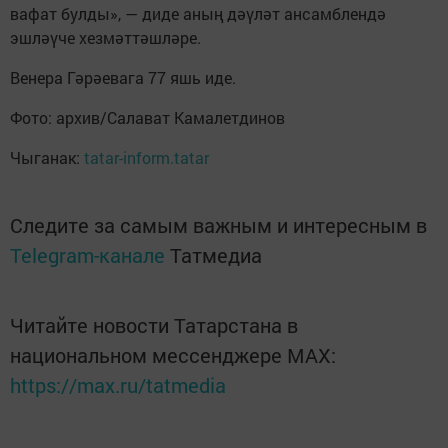
вафат булды», — диде аның дәүләт ансамблендә
эшләүче хезмәттәшләре.
Венера Гәрәевага 77 яшь иде.
Фото: архив/Салават Камалетдинов
Чыганак:
tatar-inform.tatar
Следите за самым важным и интересным в
Telegram-канале
Татмедиа
Читайте новости Татарстана в
национальном мессенджере MАХ:
https://max.ru/tatmedia