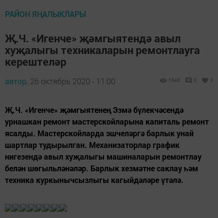
РАЙОН ЯҢАЛЫКЛАРЫ
Җ.Ч. «Игенче» җәмгыятендә авыл
хуҗалыгы техникаларын ремонтлауга
керештеләр
автор,
26 октябрь 2020 - 11:00
1043
0
0
Җ.Ч. «Игенче» җәмгыятенең Эзмә бүлекчәсендә
урнашкан ремонт мастерскойларына капиталь ремонт
ясалды. Мастерскойларда эшчеләргә барлык унай
шартлар тудырылган. Механизаторлар график
нигезендә авыл хуҗалыгы машиналарын ремонтлау
белән шөгыльләнәләр. Барлык хезмәтне саклау һәм
техника куркынычсызлыгы кагыйдәләре үтәлә.