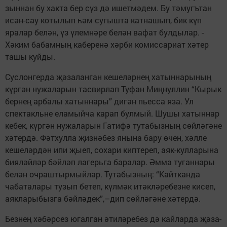
зын­­нан бу хакта бер сүз дә ишет­мәдем. Бу тәмугътан
исән-сау­ котылып һәм сугышта катна­шып,­ бик күп
яралар белән, үз үлем­нәре белән вафат булдылар. ­
Хәким бабамның каберенә хәр­би комиссариат хәтер
ташы куй­ды.
Суслонгерда җәзаланган кешеләрнең хатыннарының
күргән нужаларын тасвирлап Туфан Миңнуллин “Кырык
бернең арбалы хатыннары” дигән пьесса яза. Ул
спектакльне еламыйча карап булмый. Шушы хатыннар
кебек, күргән нужаларын Гатифә тутабызның сөйләгәне
хәтердә. Фәтхулла җизнәбез янына бару өчен, хәлле
кешеләрдән ипи җыеп, сохари киптереп, аяк-кулларына
бияләйләр бәйләп лагерьга баралар. Әмма туганнары
белән очраштырмыйлар. Тутабызның: “Кайтканда
чабаталары тузып бетеп, күлмәк итәкләребезне кисеп,
аякларыбызга бәйләдек”,–дип сөйләгәне хәтердә.
Безнең хәбәрсез югалган­ әти­ләребез дә кайларда җә­за­