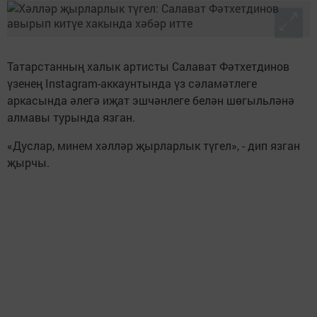
Татарстанның халык артисты Салават Фәтхетдинов
үзенең Instagram-аккаунтында үз сәламәтлеге
аркасында әлегә иҗат эшчәнлеге белән шөгыльләнә
алмавы турында язган.
«Дуслар, минем хәлләр җырларлык түгел», - дип язган
җырчы.