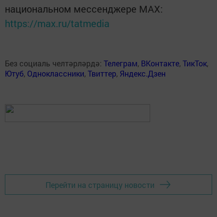
национальном мессенджере MАХ:
https://max.ru/tatmedia
Без социаль челтәрләрдә:
Телеграм
,
ВКонтакте
,
ТикТок
,
Ютуб
,
Одноклассники
,
Твиттер
,
Яндекс.Дзен
Перейти на страницу новости