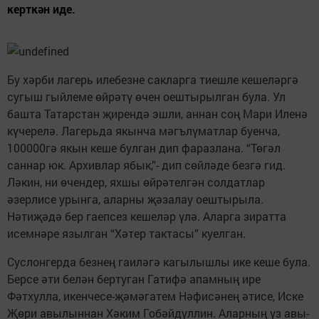
керткән иде.
Бу хәр­би лагерь илебезне сакларга ти­ешле кешеләргә
сугыш гый­ле­ме өйрәтү өчен оештырылган була. Ул
башта Татарстан җирендә эшли, аннан соң Мари Иленә
күчерелә. Лагерьда якынча мәгълүматлар буенча,
100000гә якын кеше булган дип фаразлана. “Төгәл
саннар юк. Архивлар ябык,”- дип сөйләде безгә гид.
Ләкин, ни өчендер, яхшы өйрәтелгән солдатлар
әзерлисе урынга, аларны җәзалау оештырыла.
Нәтиҗәдә бер гаепсез кешеләр үлә. Аларга зиратта
исемнәре язылган “Хәтер тактасы” куелган.
Суслонгерда безнең гаиләгә ка­гылышлы ике кеше була.
Бер­се­­ әти белән бертуган Гатифә апам­ның ире
Фәтхулла, икенче­се­-җәмәгатем Нәфисәнең әтисе, Ис­ке
Җөри авылыннан Хәким Го­бәйдуллин. Аларның үз авы­