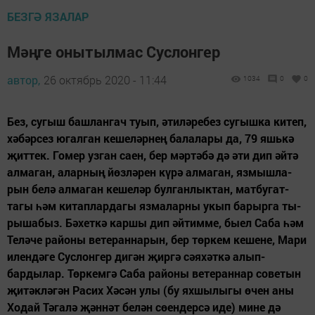
БЕЗГӘ ЯЗАЛАР
Мәңге онытылмас Суслонгер
автор,
26 октябрь 2020 - 11:44
1034
0
0
Без, сугыш башлангач туып, әти­ләребез сугышка китеп,
хә­бәр­сез югалган кешеләрнең ба­ла­­лары да, 79 яшькә
җиттек. Го­мер­­ узган саен, бер мәртәбә дә­ әти­ дип әйтә
алмаган, алар­ның­ йөз­ләрен күрә алмаган, яз­мышла­
рын белә алмаган ке­ше­­ләр­ булганлыктан, матбу­гат­­
тагы­ һәм китаплардагы яз­ма­­ларны укып барырга ты­
ры­­шабыз. Бәхеткә каршы дип әй­тимме, быел Саба һәм
Теләче рай­­оны ветераннарын, бер төр­кем­­ кешене, Мари
илендәге Сус­лон­­­гер дигән җиргә сәяхәткә алып­
бардылар. Төркемгә Саба рай­оны ветераннар советын
җи­тәкләгән Расих Хәсән улы (бу­ яхшылыгы өчен аны
Ходай Тә­галә җәннәт белән сөендерсә иде)­ мине дә