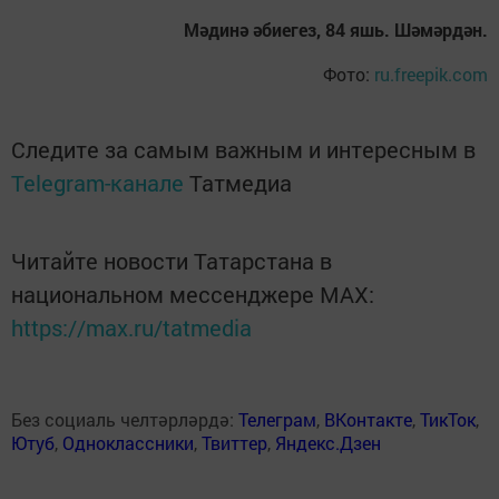
Мәдинә әбиегез, 84 яшь. Шәмәрдән.
Фото:
ru.freepik.com
Следите за самым важным и интересным в
Telegram-канале
Татмедиа
Читайте новости Татарстана в
национальном мессенджере MАХ:
https://max.ru/tatmedia
Без социаль челтәрләрдә:
Телеграм
,
ВКонтакте
,
ТикТок
,
Ютуб
,
Одноклассники
,
Твиттер
,
Яндекс.Дзен