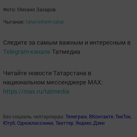
Фото: Михаил Захаров
Чыганак:
tatar-inform.tatar
Следите за самым важным и интересным в
Telegram-канале
Татмедиа
Читайте новости Татарстана в
национальном мессенджере MАХ:
https://max.ru/tatmedia
Без социаль челтәрләрдә:
Телеграм
,
ВКонтакте
,
ТикТок
,
Ютуб
,
Одноклассники
,
Твиттер
,
Яндекс.Дзен