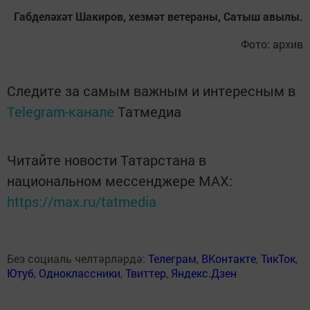
Габделәхәт Шакиров, хезмәт ветераны, Сатыш авылы.
Фото: архив
Следите за самым важным и интересным в
Telegram-канале
Татмедиа
Читайте новости Татарстана в
национальном мессенджере MАХ:
https://max.ru/tatmedia
Без социаль челтәрләрдә:
Телеграм
,
ВКонтакте
,
ТикТок
,
Ютуб
,
Одноклассники
,
Твиттер
,
Яндекс.Дзен