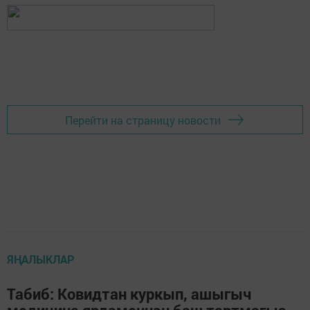
Перейти на страницу новости
ЯҢАЛЫКЛАР
Табиб: Ковидтан куркып, ашыгыч