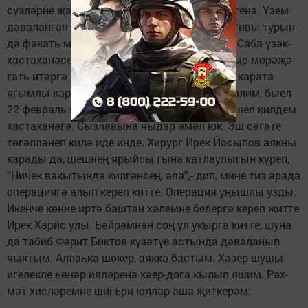
сүз­­­­ләрне җәлләмәгәч, чир ди­­­гәне дә тиз чигенә. Үзем
дә­­­валанган Шәмәрдән хас­та­­­­ха­нәсе коллективы­ ту­рын­­
да­­­ фәкать мактау сүз­лә­­ре ге­­нә әйтер идем. Саба үзәк­
хас­­таханәсе табиблары­на­ да бер­­ генә тапкыр мө­рә­җә­
гать итәр­­гә туры килмәде. Һәр­ва­кыт­­­ үземә карата
ягымлы ка­раш,­­­­ игътибар тойдым. Әле хә­­­терлим, быел
22 февраль көн­­­не бәйрәм алдыннан аяк ше­­­шеп килдем
хастаханәгә. Сыз­­­лавына чыдар әмәл юк. Эш­­­ сәгате
төгәлләнеп килә иде­­­ инде. Хирург Ирек Йо­сы­­пов­­ аякны
карады да, шеш­нең­­­ ярыйсы­ гы­на катлаулы­гын­­­ күреп,
“Ни­чек­ вакытын­да кил­­гәнсең, апа”,­- дип, мине тиз­­ арада
опе­рациягә алып ке­­­реп китте.­ Операция уңыш­лы­­­ узды.
Икенче көнне иртә баш­­­тан хәлемне белергә ке­реп­­­­ җитте
Ирек Харис улы. Бәй­­рәм­нән соң ул укырга кит­те, шу­ңа
да табиб Фәрит Бик­тов кү­зәтүе астында дә­ва­­ланып
чык­тым. Аллаһка шө­­кер, аякка­ бастым. Хәзер шу­­шы
игелекле һөнәр ия­лә­ре­­нә хәер-дога кылып яшим. Рәх­­
мәт хисләремне шигъри юл­­лар аша җиткерәм: