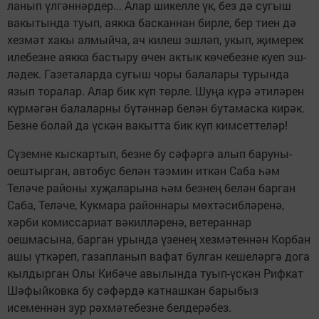
ла­нып үлгәннәрдер... Алар шикел­ле­ үк, без дә сугыш
вакытында­ ту­ып, аякка басканнан бирле, бер­ тиен дә
хезмәт хакы алмый­ча,­ ач килеш эшләп, укып, җи­ме­рек
илебезне аякка бастыру­ өчен­ актык көчебезне куеп эш­
лә­дек. Газеталарда сугыш чоры ба­лалары турында
язып тора­лар.­­ Алар бик күп төрле. Шуңа кү­рә әтиләрен
күрмәгән балаларны бүтәннәр белән бутамаска кирәк.
Безне болай да үскән ва­кытта бик күп кимсеттеләр!
Сүземне кыскартып, без­не­ бу сәфәргә алып баруны­
оеш­тырган, автобус белән тәэ­мин­ иткән Саба һәм
Теләче рай­оны хуҗаларына һәм без­нең белән барган
Саба, Те­лә­че, Кукмара районнары мөх­тә­сибләренә,
хәрби комиссари­ат вә­килләренә, ветераннар
оешмасына, барган урында үзенең хез­мәтеннән Корбан
ашы үт­кә­реп,­ газапланып вафат булган ке­шеләргә дога
кылдырган Олы Ки­бәче авылында туып-үскән Риф­кат
Шәфыйковка бу сәфәрдә кат­нашкан барыбыз
исеменнән зур­ рәхмәтебезне белдерәбез.