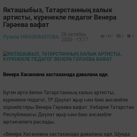
Якташыбыз, Татарстанның халык
артисты, күренекле педагог Венера
Гәрәева вафат
26 октябрь
Рузилә МӨХӘММӘТОВА,
1647
0
0
2020 - 13:17
Венера Хәсәновна хастаханәдә дәвалана иде.
Бүген иртә белән Татарстанның халык артисты,
күренекле педагог, ТР Дәүләт җыр һәм бию ансамбле
хормейстеры Венера Гәрәева вафат. Хәбәрне Татарстан
Республикасы Дәүләт җыр һәм бию ансамбле
җитәкчелеге раслады.
«Венера Хәсәновна хастаханәдә дәвалана иде. Шунда