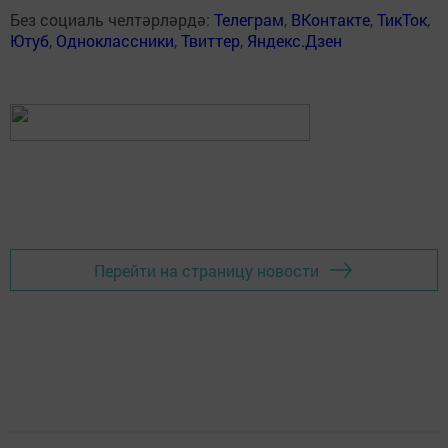
Без социаль челтәрләрдә:
Телеграм
,
ВКонтакте
,
ТикТок
,
Ютуб
,
Одноклассники
,
Твиттер
,
Яндекс.Дзен
Перейти на страницу новости