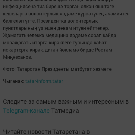
инфекциясенә тиз бирешә торган өлкән яшьтәге
кешеләргә волонтерлык ярдәме күрсәтүнең әһәмиятен
билгеләп үтте. Президентка волонтерлык
пунктларының үз эшен дәвам итүен әйттеләр.
Җәмәгатьчелеккә медицина ярдәме сорап кайда
мөрәҗәгать итәргә кирәклеге турында кабат
искәртергә кирәк, дигән йөкләмә бирде Рөстәм
Миңнеханов.
Фото: Татарстан Президенты матбугат хезмәте
Чыганак:
tatar-inform.tatar
Следите за самым важным и интересным в
Telegram-канале
Татмедиа
Читайте новости Татарстана в