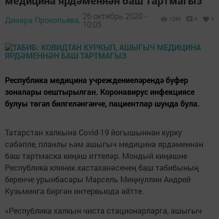
медицина ярдәменнән баш тартмагыз
26 октябрь 2020 -
Динара Прокопьева,
1266
0
0
10:05
Республика медицина учреждениеләрендә буфер
зоналары оештырылган. Коронавирус инфекциясе
булуы төгәл билгеләнгәнче, пациентлар шунда була.
Татарстан халкына Covid-19 йогышыннан курку
сәбәпле, планлы һәм ашыгыч медицина ярдәменнән
баш тартмаска киңәш иттеләр. Мондый киңәшне
Республика клиник хастаханәсенең баш табибының
беренче урынбасары Марсель Миңнуллин Андрей
Кузьминга биргән интервьюда әйтте.
«Республика халкын чиста стационарларга, ашыгыч