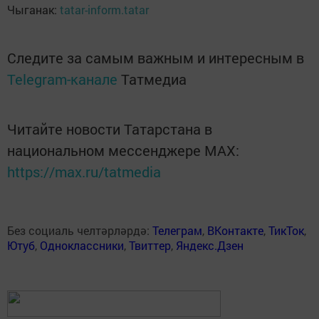
Чыганак:
tatar-inform.tatar
Следите за самым важным и интересным в
Telegram-канале
Татмедиа
Читайте новости Татарстана в
национальном мессенджере MАХ:
https://max.ru/tatmedia
Без социаль челтәрләрдә:
Телеграм
,
ВКонтакте
,
ТикТок
,
Ютуб
,
Одноклассники
,
Твиттер
,
Яндекс.Дзен