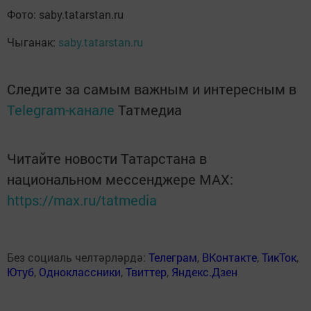
Фото: saby.tatarstan.ru
Чыганак:
saby.tatarstan.ru
Следите за самым важным и интересным в
Telegram-канале
Татмедиа
Читайте новости Татарстана в
национальном мессенджере MАХ:
https://max.ru/tatmedia
Без социаль челтәрләрдә:
Телеграм
,
ВКонтакте
,
ТикТок
,
Ютуб
,
Одноклассники
,
Твиттер
,
Яндекс.Дзен