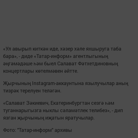
«Ул авырып киткән иде, хәзер хәле яхшыруга таба
бара», - диде «Татар-информ» агентлыгының
әңгәмәдәше һәм быел Салават Фәтхетдиновның
концертлары көтелмәвен әйтте.
Җырчының Instagram-аккаунтына язылучылар аның
тизрәк терелүен теләгән.
«Салават Зәкиевич, Екатеринбургтан сезгә һәм
туганнарыгызга ныклы сәламәтлек телибез», - дип
язган җырчының иҗатын яратучылар.
Фото: "Татар-информ" архивы