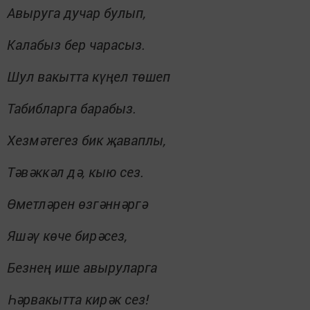
Авыруга дучар булып,
Калабыз бер чарасыз.
Шул вакытта күңел төшеп
Табибларга барабыз.
Хезмәтегез бик җаваплы,
Тәвәккәл дә, кыю сез.
Өметләрен өзгәннәргә
Яшәү көче бирәсез,
Безнең ише авыруларга
Һәрвакытта кирәк сез!