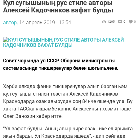
Кул сугышының рус стиле авторы
Алексей Кадочников вафат булды
автор,
14 апрель 2019 - 13:54
1265
0
0
Совет чорында ул СССР Оборона министрлыгы
системасында тикшеренүләр белән шөгыльләнә.
Хәрби өлкәдә фәнни тикшеренүләр алып барган һәм
кул сугышы стилен төзегән Алексей Кадочников
Краснодарда озак авырудан соң 84нче яшендә үлә. Бу
хакта ТАССка якшәмбе көнне Алексейның хезмәттәше
Олег Занозин хәбәр итте.
"Ул вафат булды. Аның авыр чире озак - ике ел ярымга
якын барды. Ул Краснодарда яшәде", - дип сөйләде