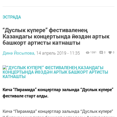
ЭСТРАДА
“Дуслык күпере” фестиваленең
Казандагы концертында йөздән артык
башкорт артисты катнашты
Динә Йосыпова,
14 апрель 2019 - 11:35
1391
0
0
Кичә “Пирамида” концертлар залында “Дуслык күпере”
фестивале старт алды.
Кичә “Пирамида” концертлар залында “Дуслык күпере”