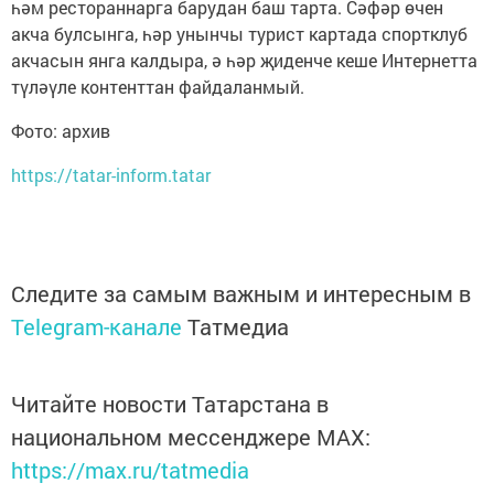
һәм рестораннарга барудан баш тарта. Сәфәр өчен
акча булсынга, һәр унынчы турист картада спортклуб
акчасын янга калдыра, ә һәр җиденче кеше Интернетта
түләүле контенттан файдаланмый.
Фото: архив
https://tatar-inform.tatar
Следите за самым важным и интересным в
Telegram-канале
Татмедиа
Читайте новости Татарстана в
национальном мессенджере MАХ:
https://max.ru/tatmedia