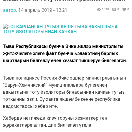
автор,
14 апрель 2019 - 13:21
1488
0
0
Тыва Республикасы буенча Эчке эшләр министрлыгы
җитәкчелеге әлеге факт буенча һәлакәтнең барлык
шартларын билгеләү өчен хезмәт тикшерүе билгеләгән.
Тыва полициясе Россия Эчке эшләр министрлыгының
"Барун-Хемчикский" муниципальара бүлегенең
вакытлыча тоту изоляторы бинасыннан качкан тугыз
тоткынны эзли. Бу хакта якшәмбе көнне республика
ведомствосы хәбәр итә.
Хәбәрдә нәтиҗәдә кизү торучы хезмәткәр тән
җәрәхәтләре алган, дип билгеләп үтелә.