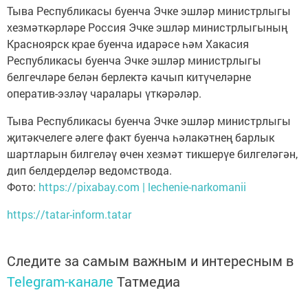
Тыва Республикасы буенча Эчке эшләр министрлыгы
хезмәткәрләре Россия Эчке эшләр министрлыгының
Красноярск крае буенча идарәсе һәм Хакасия
Республикасы буенча Эчке эшләр министрлыгы
белгечләре белән берлектә качып китүчеләрне
оператив-эзләү чаралары үткәрәләр.
Тыва Республикасы буенча Эчке эшләр министрлыгы
җитәкчелеге әлеге факт буенча һәлакәтнең барлык
шартларын билгеләү өчен хезмәт тикшерүе билгеләгән,
дип белдерделәр ведомствода.
Фото:
https://pixabay.com | lechenie-narkomanii
https://tatar-inform.tatar
Следите за самым важным и интересным в
Telegram-канале
Татмедиа