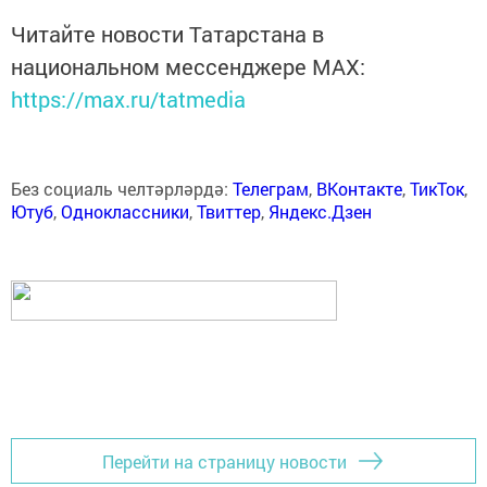
Читайте новости Татарстана в
национальном мессенджере MАХ:
https://max.ru/tatmedia
Без социаль челтәрләрдә:
Телеграм
,
ВКонтакте
,
ТикТок
,
Ютуб
,
Одноклассники
,
Твиттер
,
Яндекс.Дзен
Перейти на страницу новости