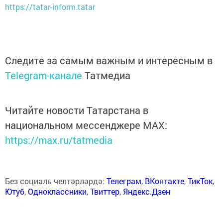
https://tatar-inform.tatar
Следите за самым важным и интересным в
Telegram-канале
Татмедиа
Читайте новости Татарстана в
национальном мессенджере MАХ:
https://max.ru/tatmedia
Без социаль челтәрләрдә:
Телеграм
,
ВКонтакте
,
ТикТок
,
Ютуб
,
Одноклассники
,
Твиттер
,
Яндекс.Дзен