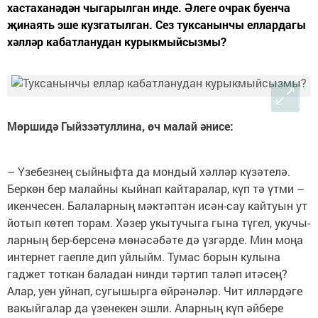
хастаханәдән чыгарылган инде. Әлеге очрак буенча
җинаять эше кузгатылган. Сез туксанынчы еллардагы
хәлләр кабатланудан курыкмыйсызмы?
Мөршидә Гыйззәтуллина, өч малай әнисе:
– Үзебезнең сыйныфта да мондый хәлләр күзәтелә.
Бер­көн бер малайны кыйнап кайтаралар, күп тә үтми –
икенчесен. Балаларның мәк­тәптән исән-сау кайтуын ут
йотып көтеп торам. Хәзер укытучыга гына түгел, укучы­
ларның бер-берсенә мөнәсә­бәте дә үз­гәрде. Мин моңа
интернет гаепле дип уйлыйм. Тумас борын кулына
гаджет тоткан баладан нинди тәртип таләп итәсең?
Алар, уен уйнап, сугышырга өйрәнәләр. Чит илләр­дәге
вакыйгалар да үзенекен эшли. Аларның күп әйбере