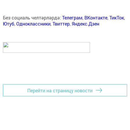
Без социаль челтәрләрдә:
Телеграм
,
ВКонтакте
,
ТикТок
,
Ютуб
,
Одноклассники
,
Твиттер
,
Яндекс.Дзен
Перейти на страницу новости