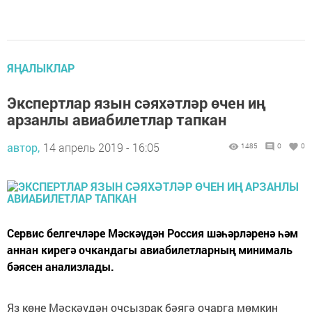
ЯҢАЛЫКЛАР
Экспертлар язын сәяхәтләр өчен иң
арзанлы авиабилетлар тапкан
автор,
14 апрель 2019 - 16:05
1485
0
0
Сервис белгечләре Мәскәүдән Россия шәһәрләренә һәм
аннан кирегә очкандагы авиабилетларның минималь
бәясен анализлады.
Яз көне Мәскәүдән очсызрак бәягә очарга мөмкин