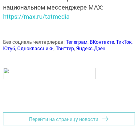
национальном мессенджере MАХ:
https://max.ru/tatmedia
Без социаль челтәрләрдә:
Телеграм
,
ВКонтакте
,
ТикТок
,
Ютуб
,
Одноклассники
,
Твиттер
,
Яндекс.Дзен
Перейти на страницу новости