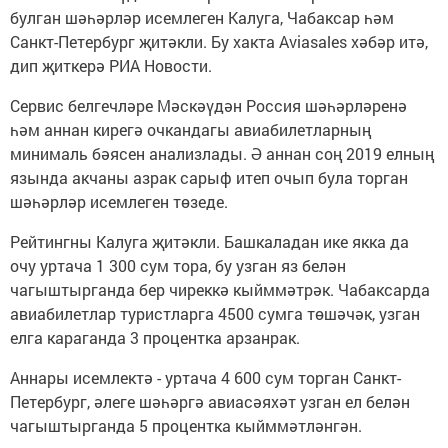
булган шәһәрләр исемлеген Калуга, Чабаксар һәм
Санкт-Петербург җитәкли. Бу хакта Aviasales хәбәр итә,
дип җиткерә РИА Новости.
Сервис белгечләре Мәскәүдән Россия шәһәрләренә
һәм аннан кирегә очкандагы авиабилетларның
минималь бәясен анализлады. Ә аннан соң 2019 елның
язында акчаны азрак сарыф итеп очып була торган
шәһәрләр исемлеген төзеде.
Рейтингны Калуга җитәкли. Башкаладан ике якка да
очу уртача 1 300 сум тора, бу узган яз белән
чагыштырганда бер чиреккә кыйммәтрәк. Чабаксарда
авиабилетлар туристларга 4500 сумга төшәчәк, узган
елга караганда 3 процентка арзанрак.
Аннары исемлектә - уртача 4 600 сум торган Санкт-
Петербург, әлеге шәһәргә авиасәяхәт узган ел белән
чагыштырганда 5 процентка кыйммәтләнгән.