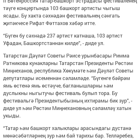
II Бөтенроссия татар-башкорт эстрадасы фестиваленең
тәүге концертында 103 башкорт артисты чыгыш
ясады. Бу хакта сәхнәдән фестивальнең сәнгать
җитәкчесе Рифат Фәттахов хәбәр итте.
“Бүген бу сәхнәдә 237 артист катнаша, 103 артист
Уфадан, Башкортстаннан килде”, - диде ул.
Татарстан Дәүләт Советы Рәисе урынбасары Римма
Ратникова кунакларны Татарстан Президенты Рөстәм
Миңнеханов, республика Хөкүмәте һәм Дәүләт Советы
депутатлары исеменнән сәламләде. “Бүгенге бәйрәм
ямь өстенә ямь өстәүче, багланышларны һәм
дуслыкны ныгытучы фестиваль булып тора. Бу
фестивальгә Президентыбызның ихтирамы бик зур”, -
диде ул һәм Рөстәм Миңнехановның сәламләү хатын
укыды.
“Татар һәм башкорт халыклары арасындагы дустанә
мөнәсәбәтләрнең зур һәм бай тарихы бар. Телләребез,