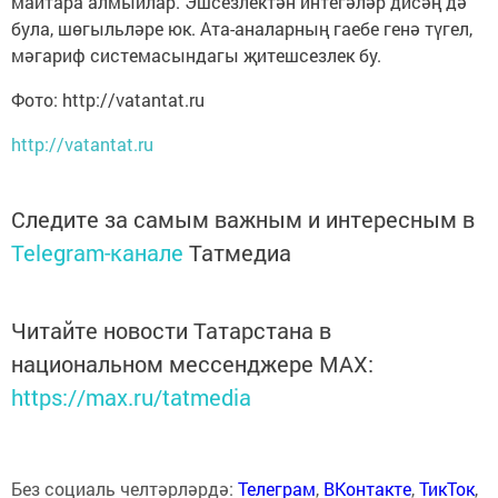
майтара алмыйлар. Эш­сез­лектән инте­гәләр дисәң дә
була, шөгыль­ләре юк. Ата-аналарның гаебе генә түгел,
мәгариф системасындагы җи­тешсезлек бу.
Фото: http://vatantat.ru
http://vatantat.ru
Следите за самым важным и интересным в
Telegram-канале
Татмедиа
Читайте новости Татарстана в
национальном мессенджере MАХ:
https://max.ru/tatmedia
Без социаль челтәрләрдә:
Телеграм
,
ВКонтакте
,
ТикТок
,