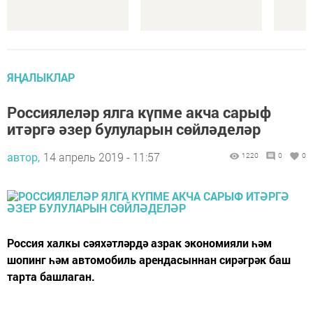
ЯҢАЛЫКЛАР
Россиялеләр ялга күпме акча сарыф
итәргә әзер булуларын сөйләделәр
автор,
14 апрель 2019 - 11:57
1220
0
0
Россия халкы сәяхәтләрдә азрак экономияли һәм
шопинг һәм автомобиль арендасыннан сирәгрәк баш
тарта башлаган.