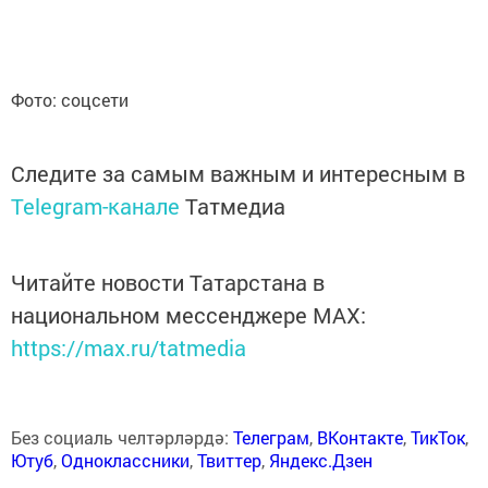
Фото: соцсети
Следите за самым важным и интересным в
Telegram-канале
Татмедиа
Читайте новости Татарстана в
национальном мессенджере MАХ:
https://max.ru/tatmedia
Без социаль челтәрләрдә:
Телеграм
,
ВКонтакте
,
ТикТок
,
Ютуб
,
Одноклассники
,
Твиттер
,
Яндекс.Дзен