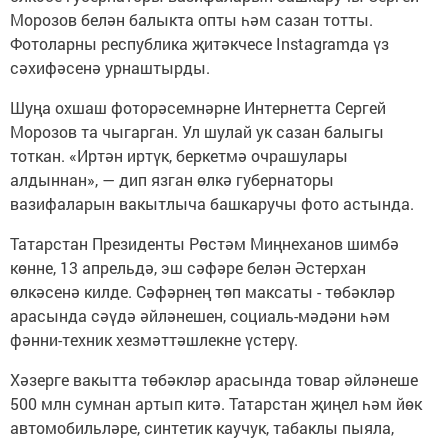
Морозов белән балыкта опты һәм сазан тотты.
Фотоларны республика җитәкчесе Instagramда үз
сәхифәсенә урнаштырды.
Шуңа охшаш фоторәсемнәрне Интернетта Сергей
Морозов та чыгарган. Ул шулай ук сазан балыгы
тоткан. «Иртән иртүк, беркетмә очрашулары
алдыннан», — дип язган өлкә губернаторы
вазифаларын вакытлыча башкаручы фото астында.
Татарстан Президенты Рөстәм Миңнеханов шимбә
көнне, 13 апрельдә, эш сәфәре белән Әстерхан
өлкәсенә килде. Сәфәрнең төп максаты - төбәкләр
арасында сәүдә әйләнешен, социаль-мәдәни һәм
фәнни-техник хезмәттәшлекне үстерү.
Хәзерге вакытта төбәкләр арасында товар әйләнеше
500 млн сумнан артып китә. Татарстан җиңел һәм йөк
автомобильләре, синтетик каучук, табаклы пыяла,