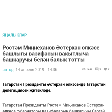
ЯҢАЛЫКЛАР
Рөстәм Миңнеханов Әстерхан өлкәсе
башлыгы вазифасын вакытлыча
башкаручы белән балык тотты
автор,
14 апрель 2019 - 14:36
1248
0
0
Татарстан Президенты Әстерхан өлкәсендә Татарстан
делегациясен җитәкләде.
Татарстан Президенты Рөстәм Миңнеханов Әстерхан
өлкәсе губернаторы вазифаларын башкаручы Сергей