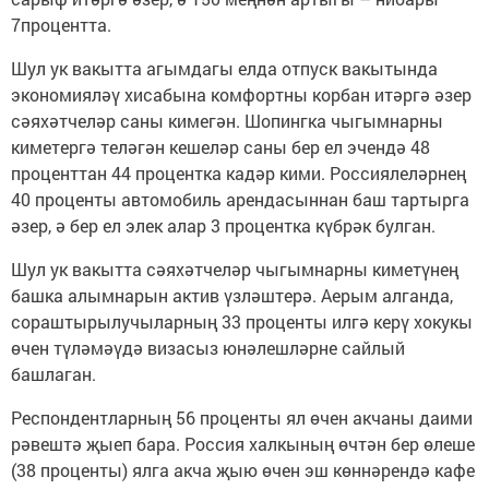
7процентта.
Шул ук вакытта агымдагы елда отпуск вакытында
экономияләү хисабына комфортны корбан итәргә әзер
сәяхәтчеләр саны кимегән. Шопингка чыгымнарны
киметергә теләгән кешеләр саны бер ел эчендә 48
проценттан 44 процентка кадәр кими. Россиялеләрнең
40 проценты автомобиль арендасыннан баш тартырга
әзер, ә бер ел элек алар 3 процентка күбрәк булган.
Шул ук вакытта сәяхәтчеләр чыгымнарны киметүнең
башка алымнарын актив үзләштерә. Аерым алганда,
сораштырылучыларның 33 проценты илгә керү хокукы
өчен түләмәүдә визасыз юнәлешләрне сайлый
башлаган.
Респондентларның 56 проценты ял өчен акчаны даими
рәвештә җыеп бара. Россия халкының өчтән бер өлеше
(38 проценты) ялга акча җыю өчен эш көннәрендә кафе