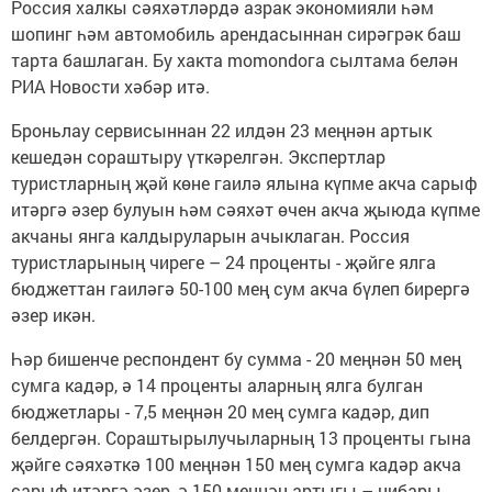
Россия халкы сәяхәтләрдә азрак экономияли һәм
шопинг һәм автомобиль арендасыннан сирәгрәк баш
тарта башлаган. Бу хакта momondoга сылтама белән
РИА Новости хәбәр итә.
Броньлау сервисыннан 22 илдән 23 меңнән артык
кешедән сораштыру үткәрелгән. Экспертлар
туристларның җәй көне гаилә ялына күпме акча сарыф
итәргә әзер булуын һәм сәяхәт өчен акча җыюда күпме
акчаны янга калдыруларын ачыклаган. Россия
туристларының чиреге – 24 проценты - җәйге ялга
бюджеттан гаиләгә 50-100 мең сум акча бүлеп бирергә
әзер икән.
Һәр бишенче респондент бу сумма - 20 меңнән 50 мең
сумга кадәр, ә 14 проценты аларның ялга булган
бюджетлары - 7,5 меңнән 20 мең сумга кадәр, дип
белдергән. Сораштырылучыларның 13 проценты гына
җәйге сәяхәткә 100 меңнән 150 мең сумга кадәр акча
сарыф итәргә әзер, ә 150 меңнән артыгы – нибары