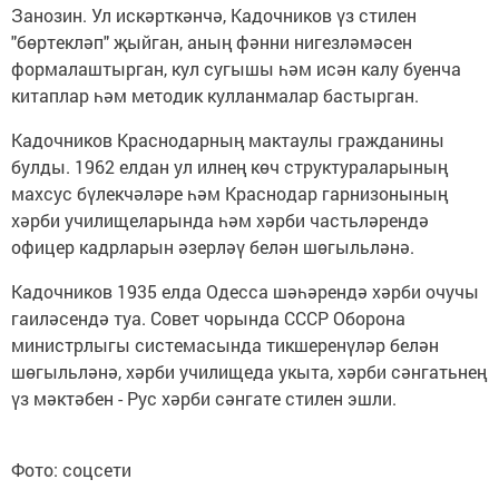
Занозин. Ул искәрткәнчә, Кадочников үз стилен
"бөртекләп" җыйган, аның фәнни нигезләмәсен
формалаштырган, кул сугышы һәм исән калу буенча
китаплар һәм методик кулланмалар бастырган.
Кадочников Краснодарның мактаулы гражданины
булды. 1962 елдан ул илнең көч структураларының
махсус бүлекчәләре һәм Краснодар гарнизонының
хәрби училищеларында һәм хәрби частьләрендә
офицер кадрларын әзерләү белән шөгыльләнә.
Кадочников 1935 елда Одесса шәһәрендә хәрби очучы
гаиләсендә туа. Совет чорында СССР Оборона
министрлыгы системасында тикшеренүләр белән
шөгыльләнә, хәрби училищеда укыта, хәрби сәнгатьнең
үз мәктәбен - Рус хәрби сәнгате стилен эшли.
Фото: соцсети