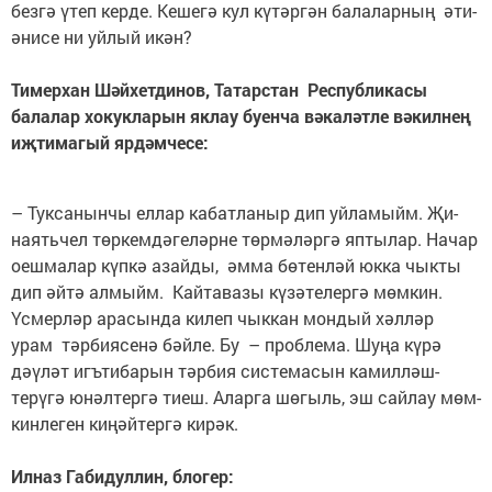
безгә үтеп керде. Ке­шегә кул күтәргән бала­лар­ның әти-
әнисе ни уйлый икән?
Тимерхан Шәйхетдинов, Татарстан Республикасы
балалар хокукларын яклау буенча вәкаләтле вәкилнең
иҗтимагый ярдәмчесе:
– Туксанынчы еллар кабатланыр дип уйламыйм. Җи­
наятьчел төр­кемдә­геләрне төр­мәләргә яптылар. Начар
оешмалар күпкә азайды, әм­ма бөтенләй юкка чыкты
дип әйтә алмыйм. Кайтавазы кү­зә­телергә мөмкин.
Үсмер­ләр арасында килеп чыккан мондый хәлләр
урам тәрбиясенә бәйле. Бу – проблема. Шуңа күрә
дәүләт игътибарын тәр­бия системасын камилләш­
терүгә юнәлтергә тиеш. Аларга шөгыль, эш сайлау мөм­
кинлеген киңәйтергә кирәк.
Илназ Габидуллин, блогер: