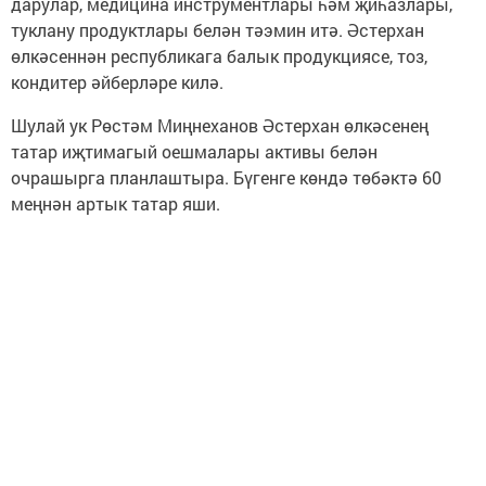
дарулар, медицина инструментлары һәм җиһазлары,
туклану продуктлары белән тәэмин итә. Әстерхан
өлкәсеннән республикага балык продукциясе, тоз,
кондитер әйберләре килә.
Шулай ук Рөстәм Миңнеханов Әстерхан өлкәсенең
татар иҗтимагый оешмалары активы белән
очрашырга планлаштыра. Бүгенге көндә төбәктә 60
меңнән артык татар яши.