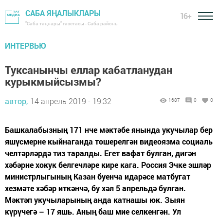
САБА ЯҢАЛЫКЛАРЫ
16+
"Саба таңнары" газетасы - Саба районы
ИНТЕРВЬЮ
Туксанынчы еллар кабатланудан
курыкмыйсызмы?
автор,
14 апрель 2019 - 19:32
1687
0
0
Башкалабызның 171 нче мәктәбе янында укучылар бер
яшүсмерне кыйнаганда төшерелгән видеоязма социаль
челтәрләрдә тиз таралды. Егет вафат булган, дигән
хәбәрне хокук белгечләре кире кага. Россия Эчке эшләр
министрлыгының Казан буенча идарәсе матбугат
хезмәте хәбәр иткәнчә, бу хәл 5 апрельдә булган.
Мәктәп укучыларының анда катнашы юк. Зыян
күрүчегә – 17 яшь. Аның баш мие селкенгән. Ул