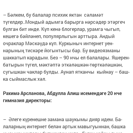
– Бәлкем, бу балалар психик яктан сәламәт
түгелдер..Мондый адымга барырга нәрсәдер этәргеч
булган бит инде. Күп кенә блогерлар, урамга чыгып,
кешегә бәйлә­неп, популярлыгын арттыра. Андый
очраклар Мәскәүдә күп. Куркыныч интернет уен­
нарының тискәре йогынтысы бар. Бу видеоязманы
шаккатып карадым. Без – 90 нчы ел балалары. Яше­рен-
батырын түгел, мәктәптә эткәләшкән-төрткәләшкән,
сугышкан чаклар булды. Аунап ятканчы кыйнау – баш­
ка сыймаслык хәл.
Рәхимә Арсланова, Абдулла Алиш исемендәге 20 нче
гимназия директоры:
– Әлеге күренешне замана шаукымы дияр идем. Ба­
лаларның интернет белән артык мавыгуыннан, башка