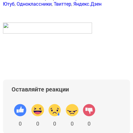
Ютуб
,
Одноклассники
,
Твиттер
,
Яндекс.Дзен
Оставляйте реакции
0
0
0
0
0