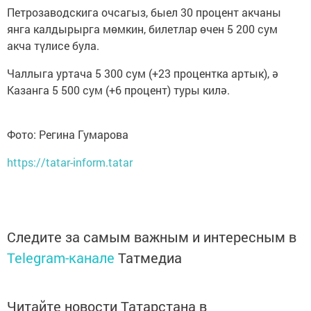
Петрозаводскига очсагыз, быел 30 процент акчаны
янга калдырырга мөмкин, билетлар өчен 5 200 сум
акча түлисе була.
Чаллыга уртача 5 300 сум (+23 процентка артык), ә
Казанга 5 500 сум (+6 процент) туры килә.
Фото: Регина Гумарова
https://tatar-inform.tatar
Следите за самым важным и интересным в
Telegram-канале
Татмедиа
Читайте новости Татарстана в