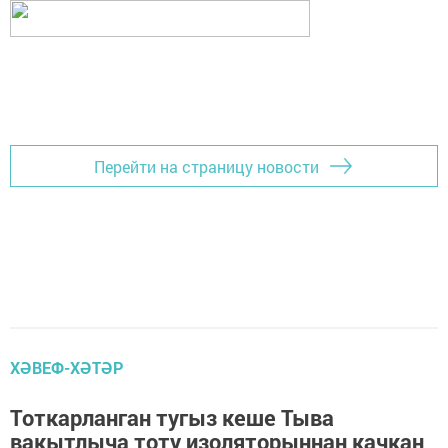
Перейти на страницу новости
ХӘВЕФ-ХӘТӘР
Тоткарланган тугыз кеше Тыва
вакытлыча тоту изоляторыннан качкан