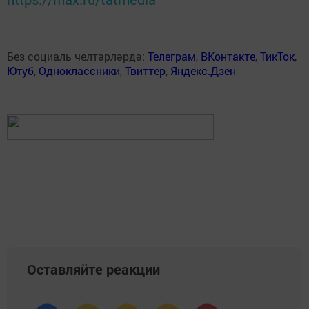
Без социаль челтәрләрдә:
Телеграм
,
ВКонтакте
,
ТикТок
,
Ютуб
,
Одноклассники
,
Твиттер
,
Яндекс.Дзен
Оставляйте реакции