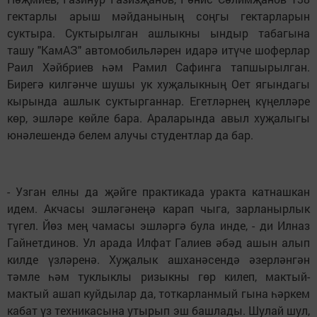
гектарлы арыш мәйданының соңгы гектарларын
суктыра. Суктырылган ашлыкны ындыр табагына
ташу "КамАЗ" автомобильләрен идарә итүче шоферлар
Раил Хәйбриев һәм Рамил Сафинга тапшырылган.
Бирегә килгәнче шушы ук хуҗалыкның Оет ягындагы
кырында ашлык суктырганнар. Егетләрнең күңелләре
көр, эшләре көйле бара. Араларында авыл хуҗалыгы
юнәлешендә белем алучы студентлар да бар.
- Узган елны да җәйге практикада уракта катнашкан
идем. Акчасы эшләгәнеңә карап чыга, зарланырлык
түгел. Йөз мең чамасы эшләргә була инде, - ди Илназ
Гайнетдинов. Ул арада Илфат Галиев әбәд ашын алып
килде үзләренә. Хуҗалык ашханәсендә әзер­ләнгән
тәмле һәм туклыклы ризыкны гөр килеп, мактый-
мактый ашап куйдылар да, тоткарланмый гына һәркем
кабат үз техникасына утырып эш башлады. Шулай шул,