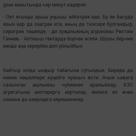
урак вакытында һәр минут кадерле.
- Оет ягында арыш уңышы әйбәтрәк иде. Бу як басуда
язын кар да озаграк ята, аның да тәэсире булгандыр,
сирәгрәк тишелде, - ди хуҗалыкның агрономы Рөстәм
Ганиев. - Алтмыш гектарда борчак игелә. Шушы бер-ике
көндә аңа керербез дип уйлыйбыз.
Кайтыр юлда ындыр табагына сугылдык. Биредә дә
икмәк көшелләре күңелгә куаныч өсти. Ачык һавага
салынган ашлыкны чүбеннән аралыйлар, КЗС
агрегатына киптерергә кертәләр, киләсе ел өчен
симәнә дә әзерләргә керешкәннәр.