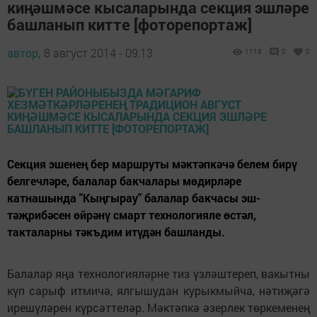
киңәшмәсе кысаларында секция эшләре
башланып китте [фоторепортаж]
автор,
8 август 2014 - 09:13
1118
0
0
Секция эшенең бер маршруты мәктәпкәчә белем бирү
белгечләре, балалар бакчалары мөдирләре
катнашында "Кыңгырау" балалар бакчасы эш-
тәҗрибәсен өйрәнү смарт технологияле өстәл,
такталарны тәкъдим итүдән башланды.
Балалар яңа технологияләрне тиз үзләштереп, вакытны
күп сарыф итмичә, ялгышудан курыкмыйча, нәтиҗәгә
ирешүләрен күрсәттеләр. Мәктәпкә әзерлек төркеменең