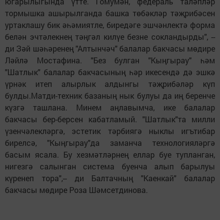
югарылыгында үтте. Гомумән, федераль таләпләр
тормышка ашырылганда башка төбәкләр тәҗрибәсен
уртаклашу бик әһәмиятле, биредәге эшчәнлектә форма
белән эчтәлекнең тәңгәл килүе безне сокландырды", --
ди Зәй шәһәренең "Алтынчәч" балалар бакчасы мөдире
Ләйлә Мостафина. "Без булган "Кыңгырау" һәм
"Шатлык" балалар бакчасының һәр икесендә дә эшкә
үрнәк итеп алырлык алдынгы тәҗрибәләр күп
булды.Матди-техник базаның нык булуы да иң беренче
күзгә ташлана. Минем аңлавымча, ике балалар
бакчасы бер-берсен кабатламый. "Шатлык"та милли
үзенчәлекләргә, эстетик тәрбиягә ныклы игътибар
бирелсә, "Кыңгырау"да заманча технологияләргә
басым ясала. Бу хезмәтләрнең еллар буе тупланган,
нигезгә салынган система буенча алып барылуы
күренеп тора",-- ди Балтачның "Каенкай" балалар
бакчасы мөдире Роза Шәмсетдинова.