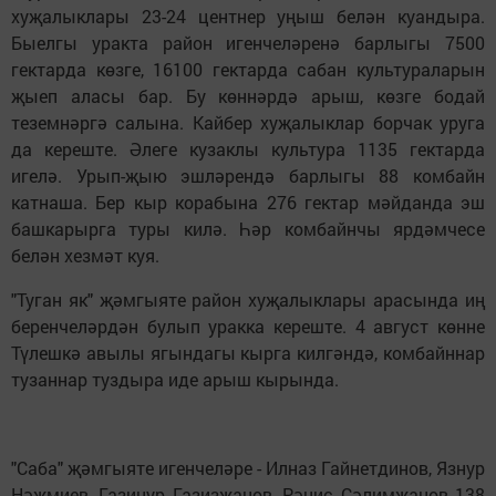
хуҗалыклары 23-24 центнер уңыш белән куандыра.
Быелгы уракта район игенчеләренә барлыгы 7500
гектарда көзге, 16100 гектарда сабан культураларын
җыеп аласы бар. Бу көннәрдә арыш, көзге бодай
теземнәргә салына. Кайбер хуҗалыклар борчак уруга
да кереште. Әлеге кузаклы культура 1135 гектарда
игелә. Урып-җыю эшләрендә барлыгы 88 комбайн
катнаша. Бер кыр корабына 276 гектар мәйданда эш
башкарырга туры килә. Һәр комбайнчы ярдәмчесе
белән хезмәт куя.
"Туган як" җәмгыяте район хуҗалыклары арасында иң
беренчеләрдән булып уракка кереште. 4 август көнне
Түлешкә авылы ягындагы кырга килгәндә, комбайннар
тузаннар туздыра иде арыш кырында.
"Саба" җәмгыяте игенчеләре - Илназ Гайнетдинов, Язнур
Нәҗмиев, Газинур Газизҗанов, Рәнис Сәлимҗанов 138