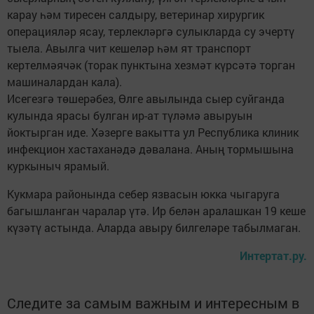
карау һәм тиресен салдыру, ветеринар хирургик
операцияләр ясау, терлекләргә сулыкларда су эчертү
тыела. Авылга чит кешеләр һәм ят транспорт
кертелмәячәк (торак пунктына хезмәт күрсәтә торган
машиналардан кала).
Исегезгә төшерәбез, Өлге авылында сыер суйганда
кулында ярасы булган ир-ат түләмә авыруын
йоктырган иде. Хәзерге вакытта ул Республика клиник
инфекцион хастаханәдә дәвалана. Аның тормышына
куркыныч ярамый.
Кукмара районында себер язвасын юкка чыгаруга
багышланган чаралар үтә. Ир белән аралашкан 19 кеше
күзәтү астында. Аларда авыру билгеләре табылмаган.
Интертат.ру.
Следите за самым важным и интересным в