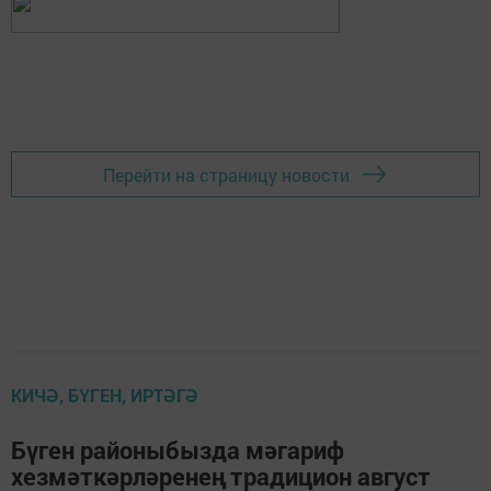
Перейти на страницу новости
КИЧӘ, БҮГЕН, ИРТӘГӘ
Бүген районыбызда мәгариф
хезмәткәрләренең традицион август