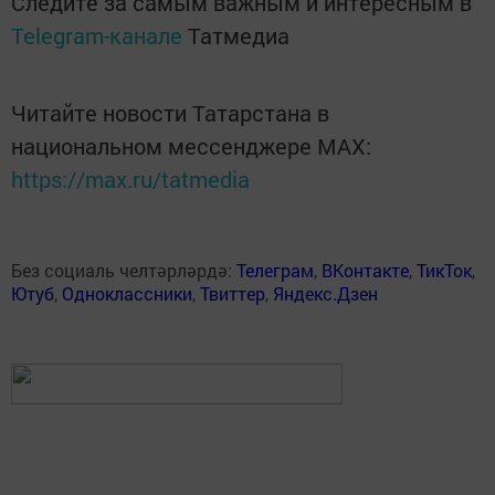
Следите за самым важным и интересным в
Telegram-канале
Татмедиа
Читайте новости Татарстана в
национальном мессенджере MАХ:
https://max.ru/tatmedia
Без социаль челтәрләрдә:
Телеграм
,
ВКонтакте
,
ТикТок
,
Ютуб
,
Одноклассники
,
Твиттер
,
Яндекс.Дзен