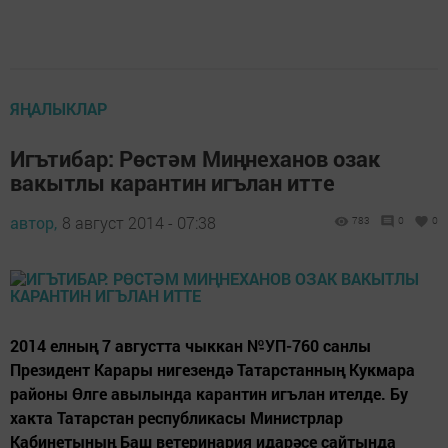
ЯҢАЛЫКЛАР
Игътибар: Рөстәм Миңнеханов озак
вакытлы карантин игълан итте
автор,
8 август 2014 - 07:38
783
0
0
2014 елның 7 августта чыккан №УП-760 санлы
Президент Карары нигезендә Татарстанның Кукмара
районы Өлге авылында карантин игълан ителде. Бу
хакта Татарстан республикасы Министрлар
Кабинетының Баш ветеринария идарәсе сайтында