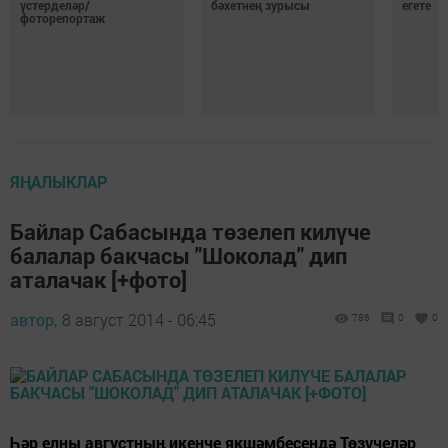
үстерделәр/
бәхетнең зурысы
егете
фоторепортаж
ЯҢАЛЫКЛАР
Байлар Сабасында төзелеп килүче
балалар бакчасы "Шоколад" дип
аталачак [+фото]
автор,
8 август 2014 - 06:45
786
0
0
Һәр елны августның икенче якшәмбесендә Төзүчеләр