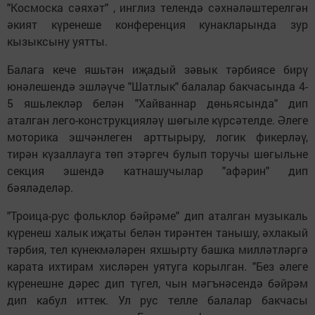
"Космоска сәяхәт" , инглиз телендә сәхнәләштерелгән
әкият күренеше конференция кунакларында зур
кызыксыну уятты.
Балага кече яшьтән иҗадый зәвык тәрбиясе бирү
юнәлешендә эшләүче "Шатлык" балалар бакчасында 4-
5 яшьлекләр белән "Хайваннар дөньясында" дип
аталган лего-конструкцияләү шөгыле күрсәтелде. Әлеге
моторика эшчәнлеген арттырыру, логик фикерләү,
тирән күзаллауга төп этәргеч булып торучы шөгыльне
секция эшендә катнашучылар "афәрин" дип
бәяләделәр.
"Троица-рус фольклор бәйрәме" дип аталган музыкаль
күренеш халык иҗаты белән тирәнтен танышу, әхлакый
тәрбия, тел күнекмәләрен яхшырту башка милләтләргә
карата ихтирам хисләрен уятуга корылган. "Без әлеге
күренешне дәрес дип түгел, чын мәгънәсендә бәйрәм
дип кабул иттек. Ул рус телле балалар бакчасы