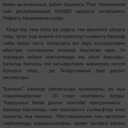
белән кызыксынып, район башлыгы Рәис Миңнеханов
һәм республиканың ЮХИДИ идарәсе начальнигы
Рифкать Миңнеханов килде.
- Юлда бер генә бала да үләргә, тән җәрәхәте алырга
тиеш түгел. Һәр өченче юл-транспорт һәлакәте балалар
гаебе белән чыга. Балаларга юл йөрү кагыйдәләрен
өйрәтүне туксанынчы елларда башлаган идек. Ул
чорларда күбрәк мәктәпләрдә эш алып барылды.
Балалар бакчасы юл кагыйдәләрен өйрәнүнең нигезе
булырга тиеш, - ди Татарстанның баш дәүләт
инспекторы.
"Бәләкәч" балалар бакчасында кунакларны иң нык
гаҗәпләндергәне - 3D спорт комплексы булды.
"Каршылык белән диалог мәктәбе" программасы -
балалар бакчалары һәм башлангыч сыйныфлар өчен
заманча, яңа юнәлеш. "Мөстәкыйльлек һәм җитезлек
тәрбияләүдә, каршылыкларны җиңеп чыгарга өйрәнү