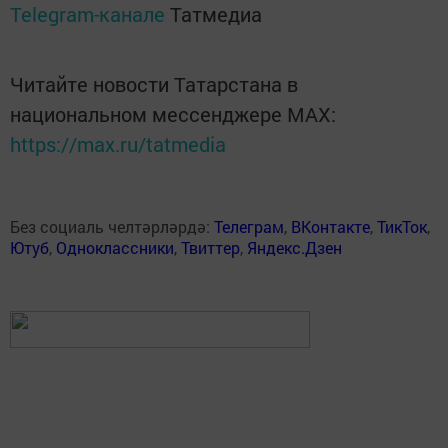
Telegram-канале
Татмедиа
Читайте новости Татарстана в
национальном мессенджере MАХ:
https://max.ru/tatmedia
Без социаль челтәрләрдә:
Телеграм
,
ВКонтакте
,
ТикТок
,
Ютуб
,
Одноклассники
,
Твиттер
,
Яндекс.Дзен