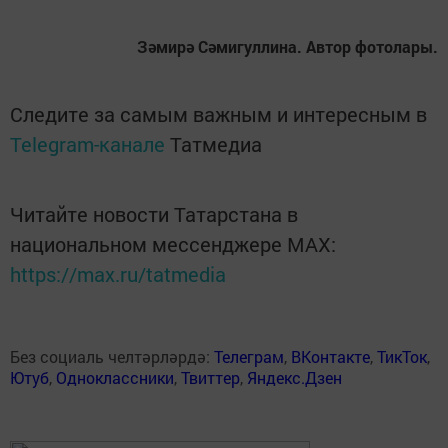
Зәмирә Сәмигуллина. Автор фотолары.
Следите за самым важным и интересным в
Telegram-канале
Татмедиа
Читайте новости Татарстана в
национальном мессенджере MАХ:
https://max.ru/tatmedia
Без социаль челтәрләрдә:
Телеграм
,
ВКонтакте
,
ТикТок
,
Ютуб
,
Одноклассники
,
Твиттер
,
Яндекс.Дзен