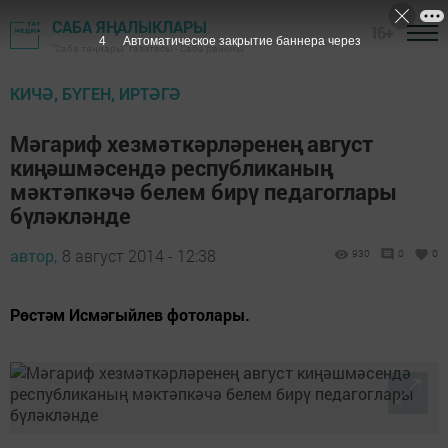
САБА ЯҢАЛЫКЛАРЫ
16+
3
Автоматическое закрытие баннера через
"Саба таңнары" газетасы - Саба районы
КИЧӘ, БҮГЕН, ИРТӘГӘ
Мәгариф хезмәткәрләренең август
киңәшмәсендә республиканың
мәктәпкәчә белем бирү педагоглары
бүләкләнде
автор,
8 август 2014 - 12:38
930
0
0
Рөстәм Исмәгыйлев фотолары.