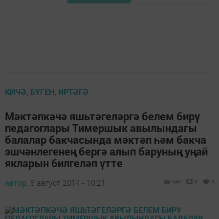
КИЧӘ, БҮГЕН, ИРТӘГӘ
Мәктәпкәчә яшьтәгеләргә белем бирү
педагоглары Тимершык авылындагы
балалар бакчасында мәктәп һәм бакча
эшчәнлегенең бергә алып баруның уңай
якларын билгеләп үтте
автор,
8 август 2014 - 10:21
940
0
0