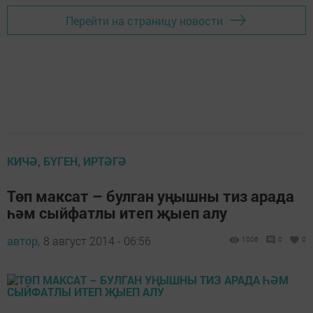
Перейти на страницу новости
КИЧӘ, БҮГЕН, ИРТӘГӘ
Төп максат – булган уңышны тиз арада
һәм сыйфатлы итеп җыеп алу
автор,
8 август 2014 - 06:56
1006
0
0