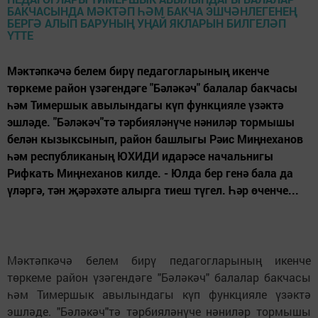
Мәктәпкәчә белем бирү педагогларының икенче
төркеме район үзәгендәге "Бәләкәч" балалар бакчасы
һәм Тимершык авылындагы күп функцияле үзәктә
эшләде. "Бәләкәч"тә тәрбияләнүче нәниләр тормышы
белән кызыксынып, район башлыгы Рәис Миңнеханов
һәм республиканың ЮХИДИ идарәсе начальнигы
Рифкать Миңнеханов килде. - Юлда бер генә бала да
үләргә, тән җәрәхәте алырга тиеш түгел. Һәр өченче...
Мәктәпкәчә белем бирү педагогларының икенче
төркеме район үзәгендәге "Бәләкәч" балалар бакчасы
һәм Тимершык авылындагы күп функцияле үзәктә
эшләде. "Бәләкәч"тә тәрбияләнүче нәниләр тормышы