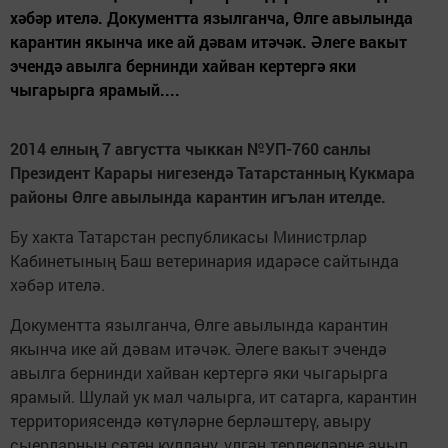
хәбәр ителә. Документта язылганча, Өлге авылында
карантин якынча ике ай дәвам итәчәк. Әлеге вакыт
эчендә авылга бернинди хайван кертергә яки
чыгарырга ярамый....
2014 елның 7 августта чыккан №УП-760 санлы
Президент Карары нигезендә Татарстанның Кукмара
районы Өлге авылында карантин игълан ителде.
Бу хакта Татарстан республикасы Министрлар
Кабинетының Баш ветеринария идарәсе сайтында
хәбәр ителә.
Документта язылганча, Өлге авылында карантин
якынча ике ай дәвам итәчәк. Әлеге вакыт эчендә
авылга бернинди хайван кертергә яки чыгарырга
ярамый. Шулай ук мал чалырга, ит сатарга, карантин
территориясендә көтүләрне берләштерү, авыру
сыерларның сөтен куллану, үлгән терлекләрне ачып