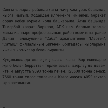
Соңгы елларда районда язгы чәчү һәм урак башында
кырга чыгып, Ходайдан илгә-көнгә иминлек, бәрәкәт
сорау кебек күркәм йола башкарыла. Атна башында
Тимербай хәзрәт Зарипов, АПК һәм барлык тармак
хезмәтчәннәре профсоюзының район комитеты рәисе
Дания Галимуллина "Саба" җәмгыятенең "Мәртен",
"Сатыш" филиа­лының Бигәнәй бригадасы кырларына
чыгып, игенчеләр белән очрашты.
Хуҗалыкларда эшнең иң кызган чагы. Бөртеклеләрне
җыю белән беррәттән терлек азыгы әзерләү дә дәвам
итә. 4 августта 9893 тонна печән, 125508 тонна сенаж,
7660 тонна силос тупланган. Көзге чәчүгә 4052 гектар
җир әзерләнгән.