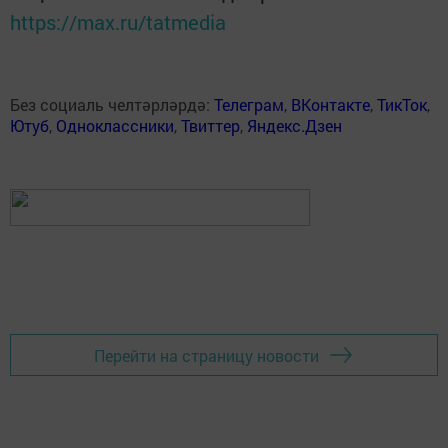
https://max.ru/tatmedia
Без социаль челтәрләрдә:
Телеграм
,
ВКонтакте
,
ТикТок
,
Ютуб
,
Одноклассники
,
Твиттер
,
Яндекс.Дзен
Перейти на страницу новости