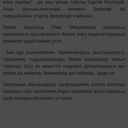
өчен уңайлы" - ди аны уйлап табучы Сергей Реутский.
Анда шөгыльләнгәндә кечкенә балалар да
каршылыкны үтәргә, фикерләргә өйрәнә.
Район башлыгы Рәис Миңнеханов районның
мәктәпкәчә яшьтәгеләргә белем бирү педагогларының
хезмәтен уңай бәяләп үтте:
- Бик зур рәхмәтлемен тәрбиячеләргә, укытучыларга.
Үзләренең тырышлыклары белән яңалыклар табып
торалар. Шул ук вакытта тәҗрибә уртаклашырга чит
илдән дә киләләр, безнекеләр дә баралар, - диде ул.
Тимершык авылындагы күпфункцияле үзәктә балалар
бакчасы һәм мәктәпнең бергә эшчәнлек алып баруның
уңай якларын билгеләп үттеләр.