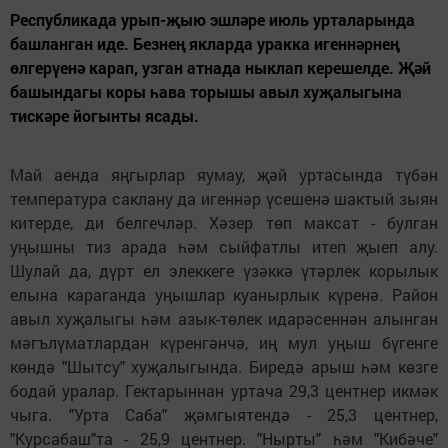
Республикада урып-җыю эшләре июль урталарында
башланган иде. Безнең якларда уракка игеннәрнең
өлгерүенә карап, узган атнада ныклап керешелде. Җәй
башындагы коры һава торышы авыл хуҗалыгына
тискәре йогынты ясады.
Май аенда яңгырлар яумау, җәй уртасында түбән
температура саклану да игеннәр үсешенә шактый зыян
китерде, ди белгечләр. Хәзер төп максат - булган
уңышны тиз арада һәм сыйфатлы итеп җыеп алу.
Шулай да, дүрт ел элеккеге үзәккә үтәрлек корылык
елына караганда уңышлар куанырлык күренә. Район
авыл хуҗалыгы һәм азык-төлек идарәсеннән алынган
мәгълүматлардан күренгәнчә, иң мул уңыш бүгенге
көндә "Шытсу" хуҗалыгында. Биредә арыш һәм көзге
бодай уралар. Гектарыннан уртача 29,3 центнер икмәк
чыга. "Урта Саба" җәмгыятендә - 25,3 центнер,
"Курсабаш"та - 25,9 центнер. "Нырты" һәм "Кибәче"