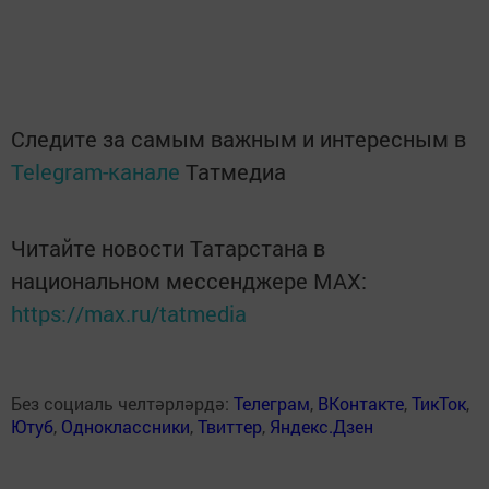
Следите за самым важным и интересным в
Telegram-канале
Татмедиа
Читайте новости Татарстана в
национальном мессенджере MАХ:
https://max.ru/tatmedia
Без социаль челтәрләрдә:
Телеграм
,
ВКонтакте
,
ТикТок
,
Ютуб
,
Одноклассники
,
Твиттер
,
Яндекс.Дзен