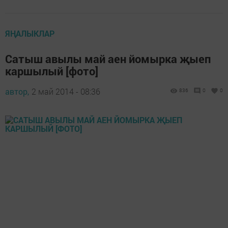
ЯҢАЛЫКЛАР
Сатыш авылы май аен йомырка җыеп
каршылый [фото]
автор,
2 май 2014 - 08:36
836
0
0