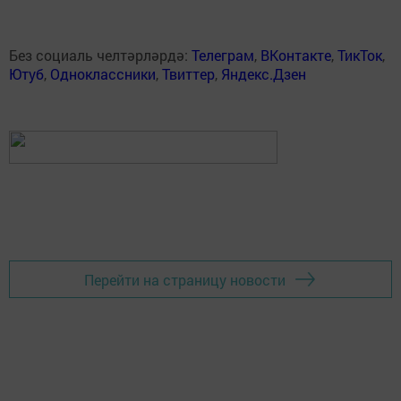
Без социаль челтәрләрдә:
Телеграм
,
ВКонтакте
,
ТикТок
,
Ютуб
,
Одноклассники
,
Твиттер
,
Яндекс.Дзен
Перейти на страницу новости