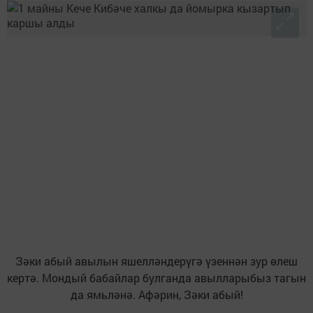
Зәки абый авылын яшелләндерүгә үзеннән зур өлеш
кертә. Мондый бабайлар булганда авылларыбыз тагын
да ямьләнә. Афәрин, Зәки абый!