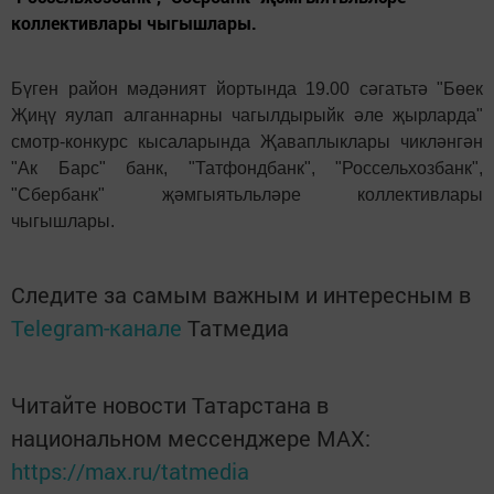
коллективлары чыгышлары.
Бүген район мәдәният йортында 19.00 сәгатьтә "Бөек
Җиңү яулап алганнарны чагылдырыйк әле җырларда"
смотр-конкурс кысаларында Җаваплыклары чикләнгән
"Ак Барс" банк, "Татфондбанк", "Россельхозбанк",
"Сбербанк" җәмгыятьльләре коллективлары
чыгышлары.
Следите за самым важным и интересным в
Telegram-канале
Татмедиа
Читайте новости Татарстана в
национальном мессенджере MАХ:
https://max.ru/tatmedia