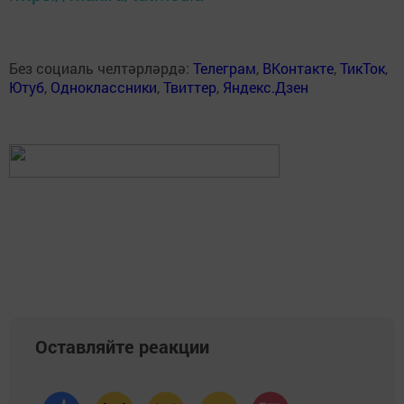
Без социаль челтәрләрдә:
Телеграм
,
ВКонтакте
,
ТикТок
,
Ютуб
,
Одноклассники
,
Твиттер
,
Яндекс.Дзен
Оставляйте реакции