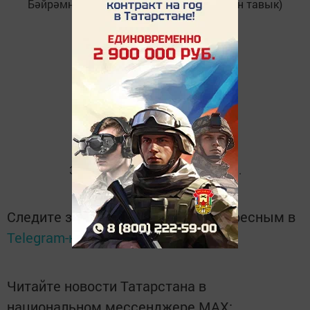
Бәйрәмнең төп химаячеләре - әтәч белән тавык)
Замирә Сәмигуллина фотолары.
Следите за самым важным и интересным в
Telegram-канале
Татмедиа
Читайте новости Татарстана в
национальном мессенджере MАХ: