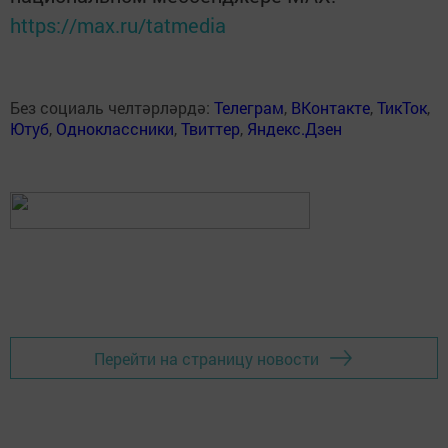
https://max.ru/tatmedia
Без социаль челтәрләрдә:
Телеграм
,
ВКонтакте
,
ТикТок
,
Ютуб
,
Одноклассники
,
Твиттер
,
Яндекс.Дзен
Перейти на страницу новости