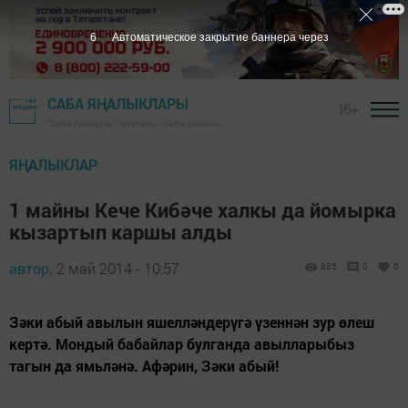
5
Автоматическое закрытие баннера через
САБА ЯҢАЛЫКЛАРЫ
16+
"Саба таңнары" газетасы - Саба районы
ЯҢАЛЫКЛАР
1 майны Кече Кибәче халкы да йомырка
кызартып каршы алды
автор,
2 май 2014 - 10:57
885
0
0
Зәки абый авылын яшелләндерүгә үзеннән зур өлеш
кертә. Мондый бабайлар булганда авылларыбыз
тагын да ямьләнә. Афәрин, Зәки абый!