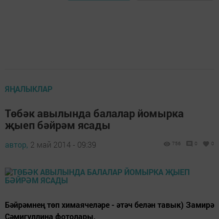
ЯҢАЛЫКЛАР
Төбәк авылында балалар йомырка
җыеп бәйрәм ясады
автор,
2 май 2014 - 09:39
756
0
0
Бәйрәмнең төп химаячеләре - әтәч белән тавык) Замирә
Сәмигуллина фотолары.