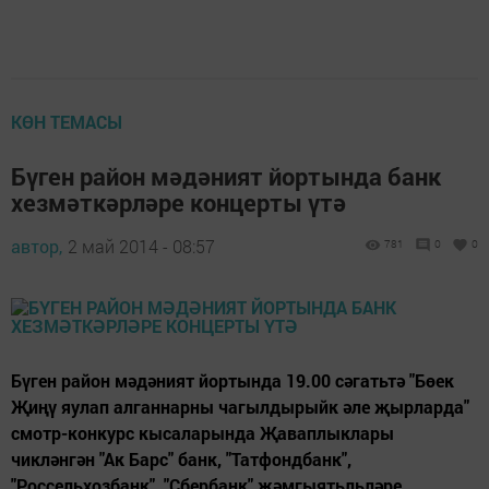
КӨН ТЕМАСЫ
Бүген район мәдәният йортында банк
хезмәткәрләре концерты үтә
автор,
2 май 2014 - 08:57
781
0
0
Бүген район мәдәният йортында 19.00 сәгатьтә "Бөек
Җиңү яулап алганнарны чагылдырыйк әле җырларда"
смотр-конкурс кысаларында Җаваплыклары
чикләнгән "Ак Барс" банк, "Татфондбанк",
"Россельхозбанк", "Сбербанк" җәмгыятьльләре