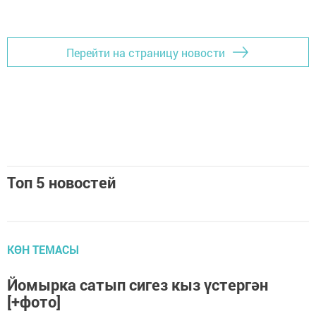
Перейти на страницу новости
Топ 5 новостей
КӨН ТЕМАСЫ
Йомырка сатып сигез кыз үстергән
[+фото]