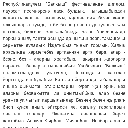
Республикакүләм "Балкыш" фестивалендә диплом,
лауреат исемнәренә лаек булдык. Чыгышыбыздан
канәгать калган тамашачы, яңадан һәм безне көчле
алкышларга күмде, ә бу безнең өчен зур куаныч һәм
шатлык, билгеле. Башкалабызда узган Универсиада
паркы ачылу тантанасында да чыгыш ясап, тамашачы
хөрмәтен яуладык. Иҗатыбыз тынып тормый. Халык
арасында хөрмәтебез артканнан арта бара, алар -
безне, без - аларны яратабыз. Чакырган җирләргә
һәрвакыт барырга тырышабыз. Үзебездәге "Балкыш"
сәламәтләндерү үзәгендә, Лесхоздагы картлар
йортында еш булабыз. Картлар йортындагы балалары
янына сыймаган ата-аналарны күреп җан әрни. Без
аларны бервакытта да онытмыйбыз, алар безне
урамга ук чыгып каршылыйлар. Безнең белән җырлап-
биеп күңел ачып, әйтерсең лә, сагыну газапларын
онытып торалар. Якын-тирә авылларны йөреп
кайтабыз. Аеруча Кырбаш, Мичәнбаш, Иләбәр авылы
халкы көтеп ала.