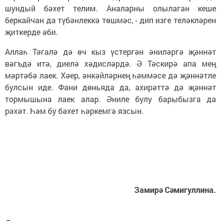
шундый бәхет телим. Аналарны олылаган кеше
беркайчан да түбәнлеккә төшмәс, - дип изге теләкләрен
җиткерде әби.
Аллаһ Тәгалә дә өч кыз үстергән әниләргә җәннәт
вәгъдә итә, диелә хәдисләрдә. Ә Тәскирә апа мең
мәртәбә лаек. Хәер, әнкәйләрнең һәммәсе дә җәннәтле
булсын иде. Фани дөньяда да, ахирәттә дә җәннәт
тормышына лаек алар. Әниле булу барыбызга да
рәхәт. Һәм бу бәхет һәркемгә язсын.
Замирә Сәмигуллина.