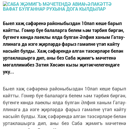
Быел хаҗ сәфәренә районыбыздан 10лап кеше барып
кайтты. Гомер буе балаларга белем һәм тәрбия биргән,
бүгенге көндә лаеклы ялда булган Әлфия ханым Гатау­
ллинага да изге җирләрдә фарыз гамәлне үтәп кайту
насыйп булды. Хаҗ сәфәрендә алган тәэсирләре белән
уртаклашырга дип, аны без Саба җәмигъ мәчетенә
мөгаллимәбез Затия Хөсәен кызы җитәкчелегендәге
уку...
Быел хаҗ сәфәренә районыбыздан 10лап кеше барып
кайтты. Гомер буе балаларга белем һәм тәрбия биргән,
бүгенге көндә лаеклы ялда булган Әлфия ханым Гатау­
ллинага да изге җирләрдә фарыз гамәлне үтәп кайту
насыйп булды. Хаҗ сәфәрендә алган тәэсирләре белән
уртаклашырга дип, аны без Саба җәмигъ мәчетенә