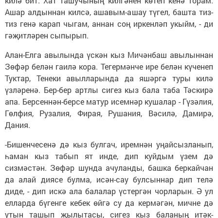
килә бит. Хат ташучының килгәнен көтеп кенә торам.
Ашар алдыннан килсә, ашавым-ашау түгел, башта тиз-
тиз генә карап чыгам, аннан соң иркенләп укыйм, - ди
гәҗитләрен сыпырып.
Алан-Елга авылында үскән кыз Мичән­баш авылыннан
Зөфәр белән гаилә кора. Тегермәнче ире белән күченеп
Туктар, Тенеки авылларында да яшәргә туры килә
үзләренә. Бер-бер артлы сигез кыз бала та­ба Тәскирә
апа. Берсеннән-берсе матур исемнәр кушалар - Гүзәлия,
Гөлфия, Рузалия, Фирая, Рушания, Вәсилә, Дамирә,
Дания.
-Бишенчесенә дә кыз булгач, иремнән уңайсызланып,
һаман кыз табып ят инде, дип куйдым үзем дә
сизмәстән. Зөфәр шунда ачуланды, башка беркайчан
да алай диясе булма, исән-сау булсыннар дип телә
диде, - дип искә ала балалар үстергән чорларын. Ә ул
елларда бүгенге кебек өйгә су да кермәгән, мичне дә
утын ташып җылытасы, сигез кыз баланың итәк-