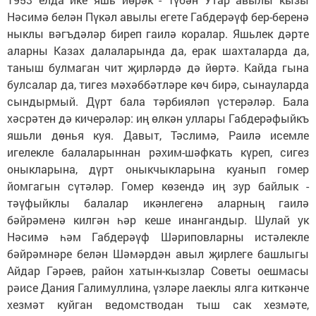
Нәсимә белән Пүкәл авылы егете Габдерәүф бер-беренә
ныклы вәгъдәләр биреп гаилә коралар. Яшьлек дәрте
аларны Казах далаларында да, ерак шахталарда да,
таныш булмаган чит җирләрдә дә йөртә. Кайда гына
булсалар да, тигез мәхәббәтләре көч бирә, сынауларда
сындырмый. Дүрт бала тәрбияләп үстерәләр. Бала
хәсрәтен дә кичерәләр: иң өлкән уллары Габдерәфыйкъ
яшьли дөнья куя. Давыт, Тәслимә, Раилә исемле
игелекле балаларыннан рәхим-шәфкать күреп, сигез
оныкларына, дүрт оныкчыкларына куанып гомер
йомгагын сүтәләр. Гомер көзендә иң зур байлык -
тәүфыйклы балалар икәнлегенә аларның гаилә
бәйрәменә килгән һәр кеше инангандыр. Шулай ук
Нәсимә һәм Габдерәүф Шәриповларны истәлекле
бәйрәмнәре белән Шәмәрдән авыл җирлеге башлыгы
Айдар Гәрәев, район хатын-кызлар Советы оешмасы
рәисе Да­ния Галимуллина, үзләре лаеклы ялга киткәнче
хезмәт куйган ведомстводан тыш сак хезмәте,