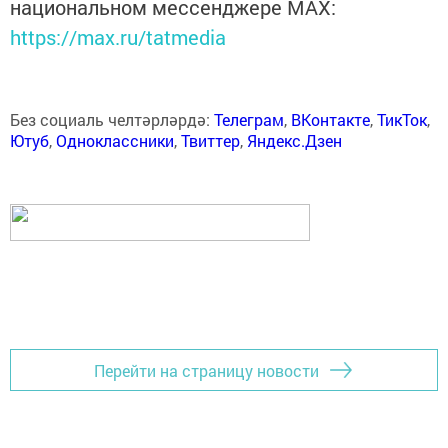
национальном мессенджере MАХ:
https://max.ru/tatmedia
Без социаль челтәрләрдә:
Телеграм
,
ВКонтакте
,
ТикТок
,
Ютуб
,
Одноклассники
,
Твиттер
,
Яндекс.Дзен
Перейти на страницу новости