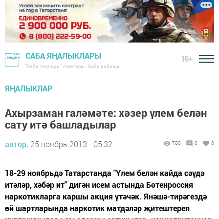
САБА ЯҢАЛЫКЛАРЫ
16+
"Саба таңнары" газетасы - Саба районы
ЯҢАЛЫКЛАР
Ахырзаман галәмәте: хәзер үлем белән
сату итә башладылар
автор,
25 ноябрь 2013 - 05:32
780
0
0
18-29 ноябрьдә Татарстанда "Үлем бе­лән кай­да сәүдә
итәләр, хәбәр ит" дигән исем астында Бө­тен­россия
наркотикларга каршы акция үтәчәк. Янә­шә-тирәгездә
өй шартларында наркотик мат­дәләр җитештереп