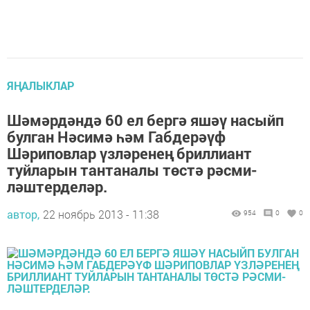
ЯҢАЛЫКЛАР
Шәмәрдәндә 60 ел бергә яшәү насыйп
булган Нәсимә һәм Габдерәүф
Шәриповлар үзләренең бриллиант
туйларын тантаналы төстә рәсми­
ләштерделәр.
автор,
22 ноябрь 2013 - 11:38
954
0
0