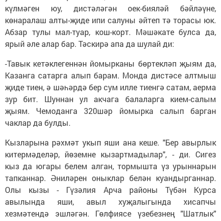
күлмәген юу, дистәләгән оек-бияләй бәйләүне,
көнаралаш алты-җиде ипи салуны әйтеп тә торасы юк.
Абзар тулы мал-туар, кош-корт. Мәшәкате булса да,
ярый әле алар бар. Тәскирә апа да шулай ди:
-Тавык кетәклегеннән йомырканы бөр­текләп җыям да,
Казанга сатарга алып барам. Монда дистәсе алтмыш
җиде тиен, ә шәһәрдә бер сум илле тиенгә сатам, аерма
зур бит. Шуннан ул акчага балаларга кием-салым
җыям. Чемоданга 320шәр йомырка салып барган
чаклар да булды.
Кызларына рәхмәт укып яши ана кеше. "Бер авырлык
китермәделәр, йөземне кызартмадылар", - ди. Сигез
кыз да югары белем алган, тормышта үз урыннарын
тапканнар. Әниләрен оныклар белән куандырганнар.
Олы кызы - Гүзәлия Арча районы Түбән Курса
авылында яши, авыл хуҗалыгында хисапчы
хезмәтендә эшләгән. Гөлфиясе үзебезнең "Шатлык"