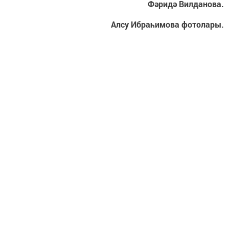
Фәридә Вилданова.
Алсу Ибраһимова фотолары.