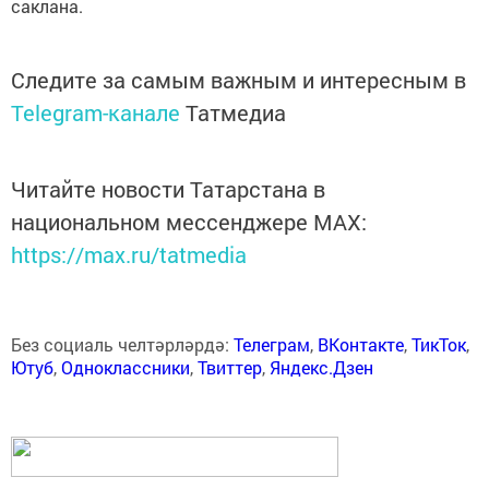
саклана.
Следите за самым важным и интересным в
Telegram-канале
Татмедиа
Читайте новости Татарстана в
национальном мессенджере MАХ:
https://max.ru/tatmedia
Без социаль челтәрләрдә:
Телеграм
,
ВКонтакте
,
ТикТок
,
Ютуб
,
Одноклассники
,
Твиттер
,
Яндекс.Дзен