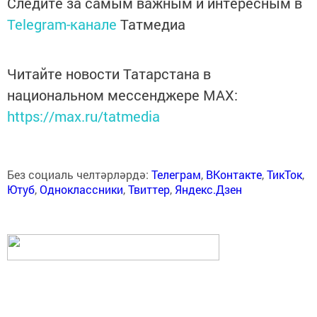
Следите за самым важным и интересным в
Telegram-канале
Татмедиа
Читайте новости Татарстана в
национальном мессенджере MАХ:
https://max.ru/tatmedia
Без социаль челтәрләрдә:
Телеграм
,
ВКонтакте
,
ТикТок
,
Ютуб
,
Одноклассники
,
Твиттер
,
Яндекс.Дзен