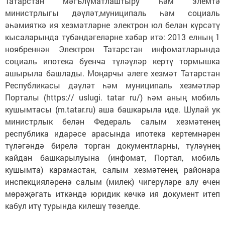
Татарстан мәгълүматлаштыру һәм элемтә
министрлыгы дәүләт,муниципаль һәм социаль
әһәмияткә ия хезмәтләрне электрон юл белән күрсәтү
кысаларында түбәндәгеләрне хәбәр итә: 2013 елның 1
ноябреннән Электрон Татарстан инфоматларында
социаль ипотека буенча түләүләр кертү тормышка
ашырыла башлады. Моңарчы әлеге хезмәт Татарстан
Республикасы дәүләт һәм муниципаль хезмәтләр
Порталы (https:// uslugi. tatar ru/) һәм аның мобиль
кушымтасы (m.tatar.ru) аша башкарыла иде. Шулай ук
министрлык белән Федераль салым хезмәтенең
республика идарәсе арасында ипотека кертемнәрен
түләгәндә бирелә торган документларны, түләүнең
кайдан башкарылуына (инфомат, Портал, мобиль
кушымта) карамастан, салым хезмәтенең районара
инспекцияләренә салым (милек) чигерүләре алу өчен
мөрәҗәгать иткәндә юридик көчкә ия документ итеп
кабул итү турында килешү төзелде.