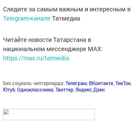
Следите за самым важным и интересным в
Telegram-канале
Татмедиа
Читайте новости Татарстана в
национальном мессенджере MАХ:
https://max.ru/tatmedia
Без социаль челтәрләрдә:
Телеграм
,
ВКонтакте
,
ТикТок
,
Ютуб
,
Одноклассники
,
Твиттер
,
Яндекс.Дзен