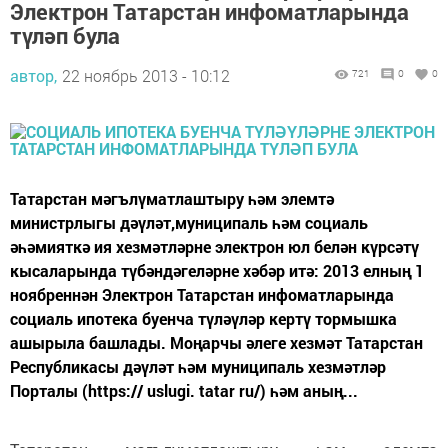
Электрон Татарстан инфоматларында
түләп була
автор,
22 ноябрь 2013 - 10:12
721
0
0
Татарстан мәгълүматлаштыру һәм элемтә
министрлыгы дәүләт,муниципаль һәм социаль
әһәмияткә ия хезмәтләрне электрон юл белән күрсәтү
кысаларында түбәндәгеләрне хәбәр итә: 2013 елның 1
ноябреннән Электрон Татарстан инфоматларында
социаль ипотека буенча түләүләр кертү тормышка
ашырыла башлады. Моңарчы әлеге хезмәт Татарстан
Республикасы дәүләт һәм муниципаль хезмәтләр
Порталы (https:// uslugi. tatar ru/) һәм аның...