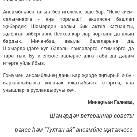
Ансамбльнең тагын бер игелекле эше бар: "Иске кием-
салымнарга - яңа тормыш!" акциясен башлап
җибәрдек. Шәмәрдән халкы бик актив катнашты,
җыелган әйберләрне Лесхоз картлар йортына да алып
бардык. Мичәнбаш авылы балаларына да,
Шәмәрдәндәге күп балалы гаиләләргә, ятимнәргә дә
тараттык. Бу игелекле эшләрне ал­га таба да дәвам
итәргә уйлыйбыз.
Гомумән, ансамбльнең даны һәр җирдә яңгырый, ә бу -
һәр­кайсыбызга киләчәк иҗатыбызга этәргеч, яңа
уңышларга рухландыручы көч.
Минҗиһан Галиева,
Шәмәрдән ветераннар советы
рәисе һәм "Тулган ай" ансамбле җитәкчесе.