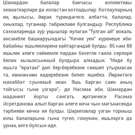
Шәмәрдән балалар бакчасы коллективы
хезмәткәрләре дә ихластан котладылар. Котлауларның
иң җылысы, йөрәк түрендәгесе, әлбәттә, балалар,
оныклар, туганнар тәбрикләве булгандыр. Республика
сәхнәләрендә зур уңышлар яулаган "Тулган ай" вокаль
ансамбле башкаруындагы "Кичке уен" күренеше әби-
бабайны яшьлекләренә кайтаргандай булды. 85 һәм 88
яшьлек әлеге сөйкемле пардан бәхетле гаилә серләре
белән кызыксынмый булдыра алмадык. "Инде бу
яшьтә "яратам" дип бер-беребезне сөешеп утырмасак
та, көннән-көн кадеребезне белеп яшибез. Йөрәктәге
мәхәббәт суынмый икән. Яшь барган саен аның
тойгысы гына үзгәрә",- ди Нәсимә әби. Шәмәрдән
мәдәният йорты сәнгать җитәкчесе Рәсимә
Әсретдинова алып барган әлеге кичә чын мәгънәсендә
тәрбияви көчкә ия булды. Шәриповлар узган тормыш
юлы балаларына гына түгел, гомумән, яшьләргә дә
үрнәк, өлге булсын иде.