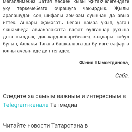
мөгаллимәбез Затия Хөсәен кызы җитәкчелегендәге
уку төркемебезгә очрашуга чакырдык. Җылы
аралашудан соң шифалы зәм-зәм суыннан да авыз
иттек. Аннары җәмәгать белән намаз укып, узган
якшәмбедә авиаһәлакәттә вафат булганнар рухына
дога кылдык, дин-кардәшләребезнең хаҗлары кабул
булып, Аллаһы Тәгалә башкаларга да бу изге сәфәргә
юлны ачсын иде дип теләдек.
Фәния Шәмсетдинова,
Саба.
Следите за самым важным и интересным в
Telegram-канале
Татмедиа
Читайте новости Татарстана в