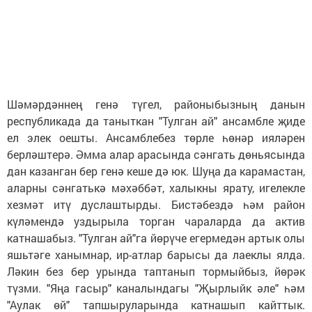
Шәмәрдәннең генә түгел, районы­быз­ның данын
республикада да таныткан "Тулган ай" ансамбле җиде
ел элек оешты. Ансамблебез төрле һөнәр ияләрен
берләштерә. Әмма алар арасында сәнгать дөньясында
дан казанган бер генә кеше дә юк. Шуңа да карамастан,
аларны сәнгатькә мәхәббәт, халыкны ярату, игелекле
хезмәт итү дуслаштырды. Бистәбездә һәм район
күләмендә уздырыла торган чараларда да актив
катнашабыз. "Тулган ай"га йөрүче егермедән артык олы
яшьтәге ханымнар, ир-атлар барысы да лаеклы ялда.
Ләкин без бер урында таптанып тормыйбыз, йөрәк
түзми. "Яңа гасыр" каналындагы "Җырлыйк әле" һәм
"Аулак өй" тапшыруларында катнашып кайттык.