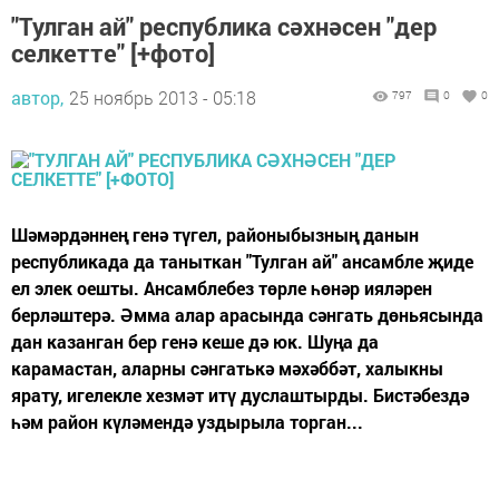
"Тулган ай" республика сәхнәсен "дер
селкетте" [+фото]
автор,
25 ноябрь 2013 - 05:18
797
0
0
Шәмәрдәннең генә түгел, районы­быз­ның данын
республикада да таныткан "Тулган ай" ансамбле җиде
ел элек оешты. Ансамблебез төрле һөнәр ияләрен
берләштерә. Әмма алар арасында сәнгать дөньясында
дан казанган бер генә кеше дә юк. Шуңа да
карамастан, аларны сәнгатькә мәхәббәт, халыкны
ярату, игелекле хезмәт итү дуслаштырды. Бистәбездә
һәм район күләмендә уздырыла торган...