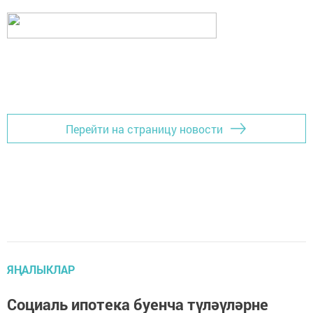
Перейти на страницу новости
ЯҢАЛЫКЛАР
Социаль ипотека буенча түләүләрне