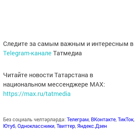
Следите за самым важным и интересным в
Telegram-канале
Татмедиа
Читайте новости Татарстана в
национальном мессенджере MАХ:
https://max.ru/tatmedia
Без социаль челтәрләрдә:
Телеграм
,
ВКонтакте
,
ТикТок
,
Ютуб
,
Одноклассники
,
Твиттер
,
Яндекс.Дзен