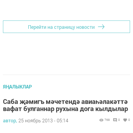
Перейти на страницу новости
ЯҢАЛЫКЛАР
Саба җәмигъ мәчетендә авиаһәлакәттә
вафат булганнар рухына дога кылдылар
автор,
25 ноябрь 2013 - 05:14
768
0
0