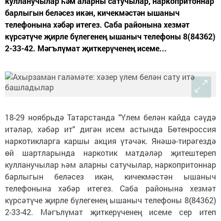
кулланучылар һәм аларны сату­чы­лар, наркопритоннар
барлыгын беләсез икән, кичек­мәстән ышаныч
телефонына хәбәр итегез. Са­ба районына хезмәт
күрсәтүче җирле бүлегенең ыша­ныч телефоны 8(84362)
2-33-42. Мәгълүмат җитке­рүченең исеме...
18-29 ноябрьдә Татарстанда "Үлем бе­лән кай­да сәүдә
итәләр, хәбәр ит" дигән исем астында Бө­тен­россия
наркотикларга каршы акция үтәчәк. Янә­шә-тирәгездә
өй шартларында наркотик мат­дәләр җитештереп
кулланучылар һәм аларны сату­чы­лар, наркопритоннар
барлыгын беләсез икән, кичек­мәстән ышаныч
телефонына хәбәр итегез. Са­ба районына хезмәт
күрсәтүче җирле бүлегенең ыша­ныч телефоны 8(84362)
2-33-42. Мәгълүмат җитке­рүченең исеме сер итеп