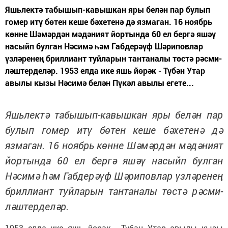
Яшьлектә табышып-кавышкан яры белән пар булып
гомер итү бөтен кеше бәхетенә дә язмаган. 16 ноябрь
көнне Шәмәрдән мәдәният йортында 60 ел бергә яшәү
насыйп булган Нәсимә һәм Габдерәүф Шәриповлар
үзләренең бриллиант туйларын тантаналы төстә рәсми­
ләштерделәр. 1953 елда ике яшь йөрәк - Түбән Утар
авылы кызы Нәсимә белән Пүкәл авылы егете...
Яшьлектә табышып-кавышкан яры белән пар
булып гомер итү бөтен кеше бәхетенә дә
язмаган. 16 ноябрь көнне Шәмәрдән мәдәният
йортында 60 ел бергә яшәү насыйп булган
Нәсимә һәм Габдерәүф Шәриповлар үзләренең
бриллиант туйларын тантаналы төстә рәсми­
ләштерделәр.
1953 елда ике яшь йөрәк - Түбән Утар авылы кызы