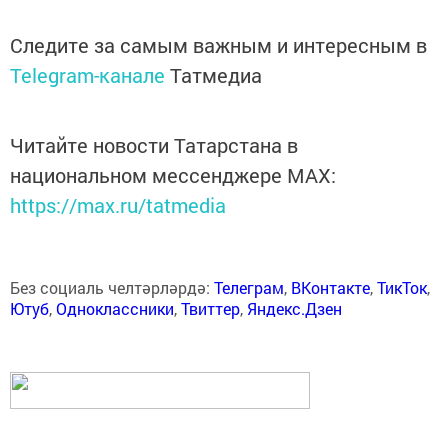
Следите за самым важным и интересным в
Telegram-канале
Татмедиа
Читайте новости Татарстана в
национальном мессенджере MАХ:
https://max.ru/tatmedia
Без социаль челтәрләрдә:
Телеграм
,
ВКонтакте
,
ТикТок
,
Ютуб
,
Одноклассники
,
Твиттер
,
Яндекс.Дзен