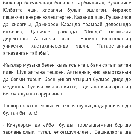
балалар бакчасында балалар тәрбияләгән, Рузалиясе
Юлбатта яши, хисапчы булып эшләгән, Фираясе
пешекче һөнәрен үзләштергән, Казанда яши, Рушаниясе
дә хисапчы, Дамирәсе Казанда трамвай депосында
инженер, Даниясе районда "Линда" оешмасы
директоры. Алтынчы кыз - Вәсилә башкаланың
уникенче хастаханәсендә эшли, "Татарстанның
атказанган табибы".
-Кызлар музыка белән кызыксынгач, баян сатып алган
идек. Шул аягына төшкән. Аягыңның ник авыртканын
да белми торып, баян уйнап утырып булмас диде дә
медицина буенча укырга китте, - ди ана кызларының
белем алуына горурланып.
Тәскирә апа сигез кыз үстергәч шуның кадәр кияүле дә
булган бит әле!
- Кияүләрем дә әйбәт булды, тормышымнан бер дә
зарланырлык түгел, әлхәмдүлилләһ. Башкаларга да