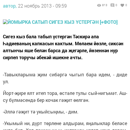
автор,
22 ноябрь 2013 - 09:59
813
0
0
Сигез кыз бала табып үстергән Тәскирә апа
Һадиеваның капкасын кактым. Мөлаем йөзле, сиксән
алтынчы яше белән барса да җегәрле, йөзеннән нур
сирпеп торучы әбекәй ишекне ачты.
-Тавыкларыма җим сибәргә чыгып бара идем, - диде
ул.
Йорт-җире ялт итеп тора, өстәле тулы сый-нигъмәт. Аш-
су бүлмәсендә бер кочак гәҗит өелгән.
-Әллә гәҗит тә укыйсыңмы, - дим.
-Укымый ни, дүрт төрлене алдырам, яңалыклар беләсе