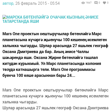
автор,
26 февраль 2015 - 05:54
1647
0
0
Mars One проектын оештыручылар бөтенләйгә Марс
планетасына күчәргә җыенучы 100 кешенең исемлеген
халыкка чыгарды. Шулар арасында 27 яшьлек географ
Оксана Дмитриева да бар. Аның әнисе Чаллы
шәһәрендә яши. Оксана Җирне бөтенләйгә ташлап
китүдән курыкмый. Ул Марс планетасында колония
төзүдә катнашырга тели. Mars One программасы
буенча 100 кеше арасыннан бары 24...
Mars One проектын оештыручылар бөтенләйгә Марс
планетасына күчәргә җыенучы 100 кешенең исемлеген
халыкка чыгарды.
Шулар арасында 27 яшьлек географ Оксана Дмитриева