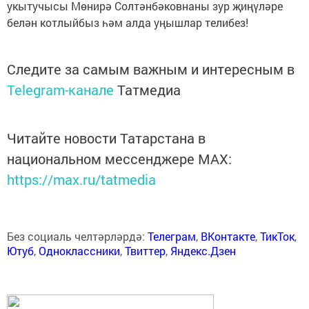
укытучысы Мөнирә Солтәнбәковнаны зур җиңүләре
белән котлыйбыз һәм алда уңышлар телибез!
Следите за самым важным и интересным в
Telegram-канале
Татмедиа
Читайте новости Татарстана в
национальном мессенджере MАХ:
https://max.ru/tatmedia
Без социаль челтәрләрдә:
Телеграм
,
ВКонтакте
,
ТикТок
,
Ютуб
,
Одноклассники
,
Твиттер
,
Яндекс.Дзен