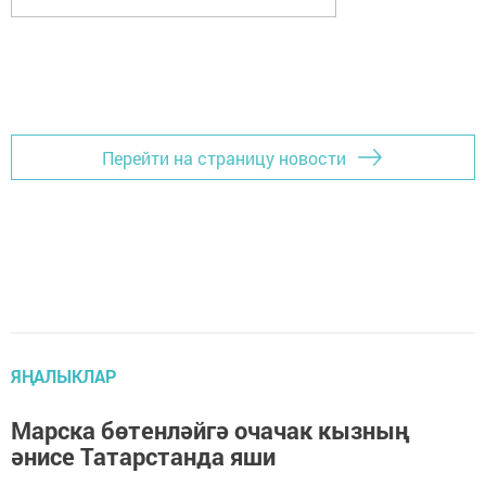
Перейти на страницу новости
ЯҢАЛЫКЛАР
Марска бөтенләйгә очачак кызның
әнисе Татарстанда яши