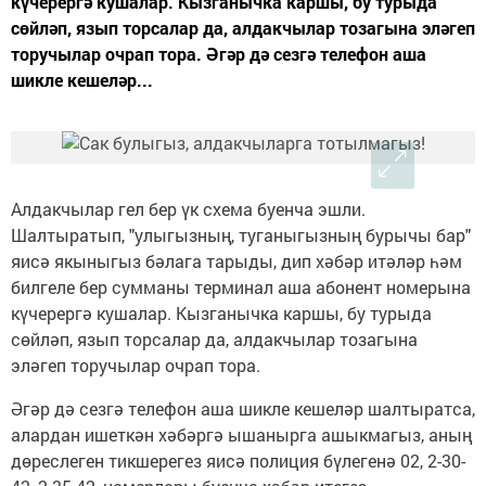
күчерергә кушалар. Кызганычка каршы, бу турыда
сөйләп, язып торсалар да, алдакчылар тозагына эләгеп
торучылар очрап тора. Әгәр дә сезгә телефон аша
шикле кешеләр...
Алдакчылар гел бер үк схема буенча эшли.
Шалтыратып, "улыгызның, туганыгызның бурычы бар"
яисә якыныгыз бәлага тарыды, дип хәбәр итәләр һәм
билгеле бер сумманы терминал аша абонент номерына
күчерергә кушалар. Кызганычка каршы, бу турыда
сөйләп, язып торсалар да, алдакчылар тозагына
эләгеп торучылар очрап тора.
Әгәр дә сезгә телефон аша шикле кешеләр шалтыратса,
алардан ишеткән хәбәргә ышанырга ашыкмагыз, аның
дөреслеген тикшерегез яисә полиция бүлегенә 02,
2-30-