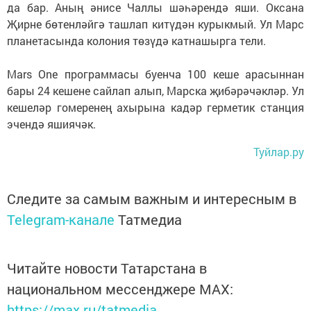
да бар. Аның әнисе Чаллы шәһәрендә яши. Оксана
Җирне бөтенләйгә ташлап китүдән курыкмый. Ул Марс
планетасында колония төзүдә катнашырга тели.
Mars One программасы буенча 100 кеше арасыннан
бары 24 кешене сайлап алып, Марска җибәрәчәкләр. Ул
кешеләр гомеренең ахырына кадәр герметик станция
эчендә яшиячәк.
Туйлар.ру
Следите за самым важным и интересным в
Telegram-канале
Татмедиа
Читайте новости Татарстана в
национальном мессенджере MАХ:
https://max.ru/tatmedia