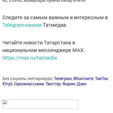
42
,
2-35-42
, номерлары буенча хәбәр итегез
Следите за самым важным и интересным в
Telegram-канале
Татмедиа
Читайте новости Татарстана в
национальном мессенджере MАХ:
https://max.ru/tatmedia
Без социаль челтәрләрдә:
Телеграм
,
ВКонтакте
,
ТикТок
,
Ютуб
,
Одноклассники
,
Твиттер
,
Яндекс.Дзен