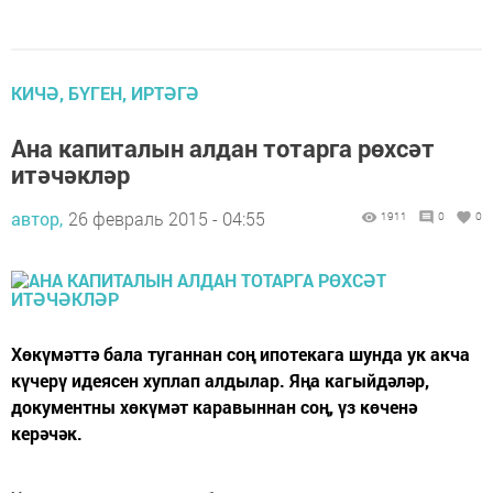
КИЧӘ, БҮГЕН, ИРТӘГӘ
Ана капиталын алдан тотарга рөхсәт
итәчәкләр
автор,
26 февраль 2015 - 04:55
1911
0
0
Хөкүмәттә бала туганнан соң ипотекага шунда ук акча
күчерү идеясен хуплап алдылар. Яңа кагыйдәләр,
документны хөкүмәт каравыннан соң, үз көченә
керәчәк.