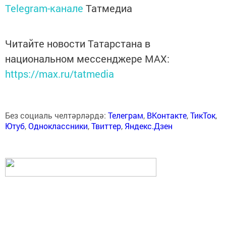
Telegram-канале
Татмедиа
Читайте новости Татарстана в
национальном мессенджере MАХ:
https://max.ru/tatmedia
Без социаль челтәрләрдә:
Телеграм
,
ВКонтакте
,
ТикТок
,
Ютуб
,
Одноклассники
,
Твиттер
,
Яндекс.Дзен