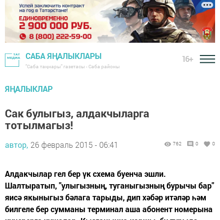
САБА ЯҢАЛЫКЛАРЫ
16+
"Саба таңнары" газетасы - Саба районы
ЯҢАЛЫКЛАР
Сак булыгыз, алдакчыларга
тотылмагыз!
автор,
26 февраль 2015 - 06:41
762
0
0
Алдакчылар гел бер үк схема буенча эшли.
Шалтыратып, "улыгызның, туганыгызның бурычы бар"
яисә якыныгыз бәлага тарыды, дип хәбәр итәләр һәм
билгеле бер сумманы терминал аша абонент номерына