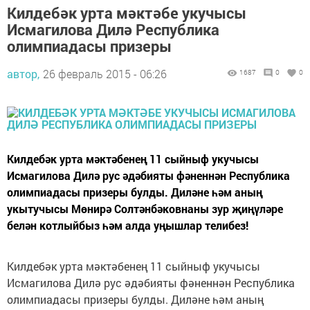
Килдебәк урта мәктәбе укучысы
Исмагилова Дилә Республика
олимпиадасы призеры
автор,
26 февраль 2015 - 06:26
1687
0
0
Килдебәк урта мәктәбенең 11 сыйныф укучысы
Исмагилова Дилә рус әдәбияты фәненнән Республика
олимпиадасы призеры булды. Диләне һәм аның
укытучысы Мөнирә Солтәнбәковнаны зур җиңүләре
белән котлыйбыз һәм алда уңышлар телибез!
Килдебәк урта мәктәбенең 11 сыйныф укучысы
Исмагилова Дилә рус әдәбияты фәненнән Республика
олимпиадасы призеры булды. Диләне һәм аның