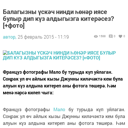
Балагызны үскәч нинди һөнәр иясе
булыр дип күз алдыгызга китерәсез?
[+фото]
автор,
25 февраль 2015 - 11:19
1588
0
0
Француз фотографы Мало бу турыда күп уйлаган.
Соңрак ул өч айлык кызы Джунны киләчәктә кем була
алуын күз алдына китереп аны фотога төшерә. Һәм
менә нәрсә килеп чыга:
Француз фотографы
Мало
бу турыда күп уйлаган.
Соңрак ул өч айлык кызы Джунны киләчәктә кем була
алуын күз алдына китереп аны фотога төшерә. Һәм