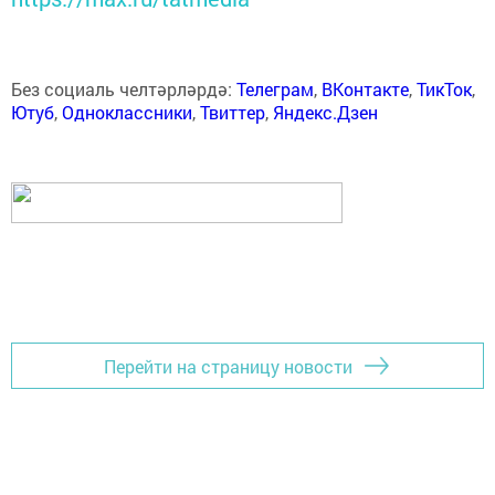
Без социаль челтәрләрдә:
Телеграм
,
ВКонтакте
,
ТикТок
,
Ютуб
,
Одноклассники
,
Твиттер
,
Яндекс.Дзен
Перейти на страницу новости