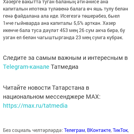
Хәзерге вакытта туган баланың әти-әнисе ана
капиталын ипотека түләвенә балага өч яшь тулу белән
генә файдалана ала иде. Исегезгә төшерәбез, быел
1нче гыйнварда ана капиталы 5,5% арткан. Хәзер
икенче бала туса дәүләт 453 мең 26 сум акча бирә, бу
узган ел белән чагыштырганда 23 мең сумга күбрәк.
Следите за самым важным и интересным в
Telegram-канале
Татмедиа
Читайте новости Татарстана в
национальном мессенджере MАХ:
https://max.ru/tatmedia
Без социаль челтәрләрдә:
Телеграм
,
ВКонтакте
,
ТикТок
,