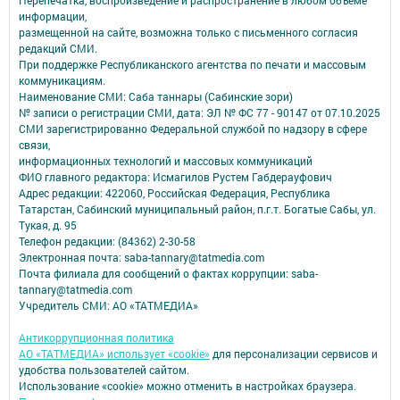
информации,
размещенной на сайте, возможна только с письменного согласия
редакций СМИ.
При поддержке Республиканского агентства по печати и массовым
коммуникациям.
Наименование СМИ: Саба таннары (Сабинские зори)
№ записи о регистрации СМИ, дата: ЭЛ № ФС 77 - 90147 от 07.10.2025
СМИ зарегистрированно Федеральной службой по надзору в сфере
связи,
информационных технологий и массовых коммуникаций
ФИО главного редактора: Исмагилов Рустем Габдерауфович
Адрес редакции: 422060, Российская Федерация, Республика
Татарстан, Сабинский муниципальный район, п.г.т. Богатые Сабы, ул.
Тукая, д. 95
Телефон редакции: (84362) 2-30-58
Электронная почта: saba-tannary@tatmedia.com
Почта филиала для сообщений о фактах коррупции: saba-
tannary@tatmedia.com
Учредитель СМИ: АО «ТАТМЕДИА»
Антикоррупционная политика
АО «ТАТМЕДИА» использует «cookie»
для персонализации сервисов и
удобства пользователей сайтом.
Использование «cookie» можно отменить в настройках браузера.