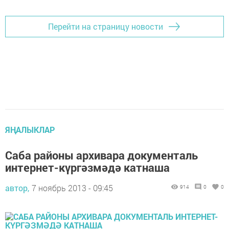
Перейти на страницу новости
ЯҢАЛЫКЛАР
Саба районы архивара документаль
интернет-күргәзмәдә катнаша
автор,
7 ноябрь 2013 - 09:45
914
0
0