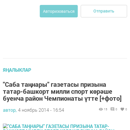
Отправить
Авторизоваться
ЯҢАЛЫКЛАР
"Саба таңнары" газетасы призына
татар-башкорт милли спорт көрәше
буенча район Чемпионаты үтте [+фото]
автор,
4 ноябрь 2014 - 16:54
15
0
0