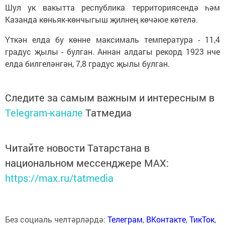
Шул ук вакытта республика территориясендә һәм
Казанда көньяк-көнчыгыш җилнең көчәюе көтелә.
Үткән елда бу көнне максималь температура - 11,4
градус җылы - булган. Аннан алдагы рекорд 1923 нче
елда билгеләнгән, 7,8 градус җылы булган.
Следите за самым важным и интересным в
Telegram-канале
Татмедиа
Читайте новости Татарстана в
национальном мессенджере MАХ:
https://max.ru/tatmedia
Без социаль челтәрләрдә:
Телеграм
,
ВКонтакте
,
ТикТок
,