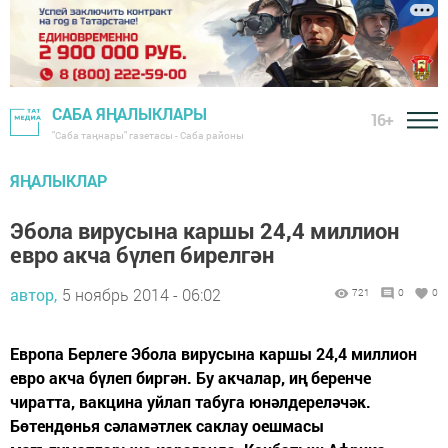
САБА ЯҢАЛЫКЛАРЫ
16+
"Саба таңнары" газетасы - Саба районы
ЯҢАЛЫКЛАР
Эбола вирусына каршы 24,4 миллион
евро акча бүлеп бирелгән
автор,
5 ноябрь 2014 - 06:02
721
0
0
Европа Берлеге Эбола вирусына каршы 24,4 миллион
евро акча бүлеп биргән. Бу акчалар, иң беренче
чиратта, вакцина уйлап табуга юнәлдереләчәк.
Бөтендөнья сәламәтлек саклау оешмасы