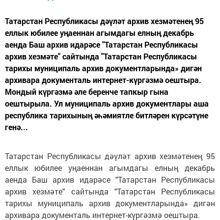
Татарстан Республикасы дәүләт архив хезмәтенең 95
еллык юбилее уңаеннан агымдагы елның декабрь
аенда Баш архив идарәсе "Татарстан Республикасы
архив хезмәте" сайтында "Татарстан Республикасы
тарихы муниципаль архив документларында» дигән
архивара документаль интернет-күргәзмә оештыра.
Мондый күргәзмә әле беренче тапкыр гына
оештырыла. Ул муниципаль архив документлары аша
республика тарихының әһәмиятле битләрен күрсәтүне
генә...
Татарстан Республикасы дәүләт архив хезмәтенең 95
еллык юбилее уңаеннан агымдагы елның декабрь
аенда Баш архив идарәсе "Татарстан Республикасы
архив хезмәте" сайтында "Татарстан Республикасы
тарихы муниципаль архив документларында» дигән
архивара документаль интернет-күргәзмә оештыра.