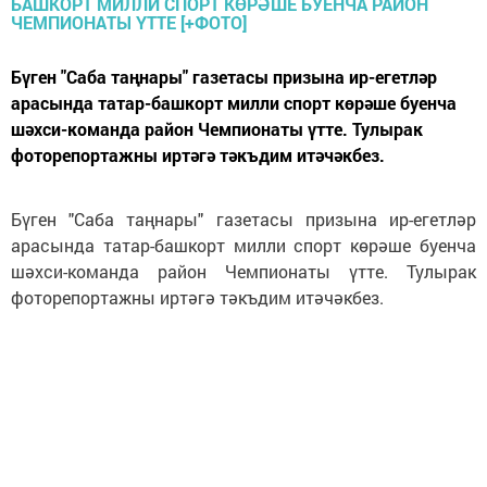
Бүген "Саба таңнары" газетасы призына ир-егетләр
арасында татар-башкорт милли спорт көрәше буенча
шәхси-команда район Чемпионаты үтте. Тулырак
фоторепортажны иртәгә тәкъдим итәчәкбез.
Бүген "Саба таңнары" газетасы призына ир-егетләр
арасында татар-башкорт милли спорт көрәше буенча
шәхси-команда район Чемпионаты үтте. Тулырак
фоторепортажны иртәгә тәкъдим итәчәкбез.