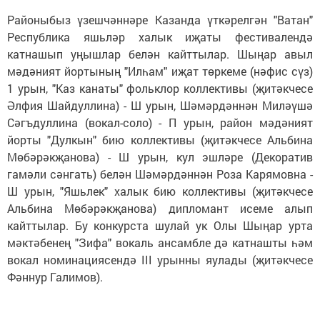
Районыбыз үзешчәннәре Казанда үткәрелгән "Ватан"
Республика яшьләр халык иҗаты фестивалендә
катнашып уңышлар белән кайттылар. Шыңар авыл
мәдәният йортының "Илһам" иҗат төркеме (нәфис сүз)
1 урын, "Каз канаты" фольклор коллективы (җитәкчесе
Әлфия Шайдуллина) - Ш урын, Шәмәрдәннән Миләүшә
Сәгъдуллина (вокал-соло) - П урын, район мәдәният
йорты "Дулкын" бию коллективы (җитәкчесе Альбина
Мөбәрәкҗанова) - Ш урын, кул эшләре (Декоратив
гамәли сәнгать) белән Шәмәрдәннән Роза Карямовна -
Ш урын, "Яшьлек" халык бию коллективы (җитәкчесе
Альбина Мөбәрәкҗанова) дипломант исеме алып
кайттылар. Бу конкурста шулай ук Олы Шыңар урта
мәктәбенең "Зифа" вокаль ансамбле дә катнашты һәм
вокал номинациясендә III урынны яулады (җитәкчесе
Фәннур Галимов).