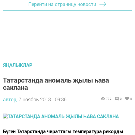
Перейти на страницу новости
ЯҢАЛЫКЛАР
Татарстанда аномаль җылы һава
саклана
автор,
7 ноябрь 2013 - 09:36
772
0
0
Бүген Татарстанда чираттагы температура рекорды