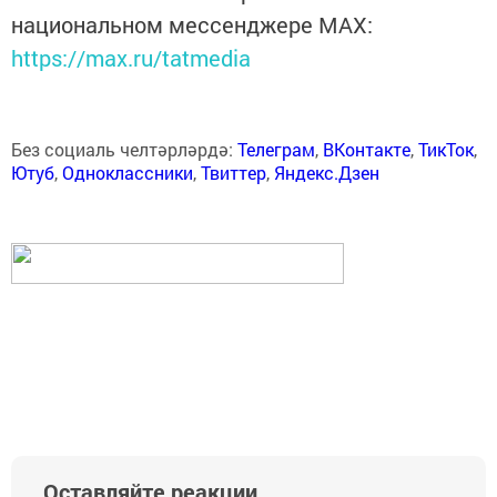
национальном мессенджере MАХ:
https://max.ru/tatmedia
Без социаль челтәрләрдә:
Телеграм
,
ВКонтакте
,
ТикТок
,
Ютуб
,
Одноклассники
,
Твиттер
,
Яндекс.Дзен
Оставляйте реакции