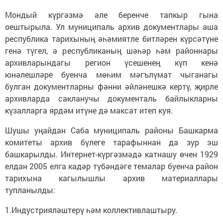
Мондый күргәзмә әле беренче тапкыр гына
оештырыла. Ул муниципаль архив документлары аша
республика тарихының әһәмиятле битләрен күрсәтүне
генә түгел, ә республиканың шәһәр һәм районнары
архивларындагы регион үсешенең күп кенә
юнәлешләре буенча мөһим мәгълүмат чыганагы
булган документларны фәнни әйләнешкә кертү, җирле
архивларда сакланучы документаль байлыкларны
күзалларга ярдәм итүне дә максат итеп куя.
Шушы уңайдан Саба муниципаль районы Башкарма
комитеты архив бүлеге тарафыннан да зур эш
башкарылды. Интернет-күргәзмәдә катнашу өчен 1929
елдан 2005 елга кадәр түбәндәге темалар буенча район
тарихына кагылышлы архив материаллары
тупланылды:
1.Индустрияләштерү һәм коллективлаштыру.