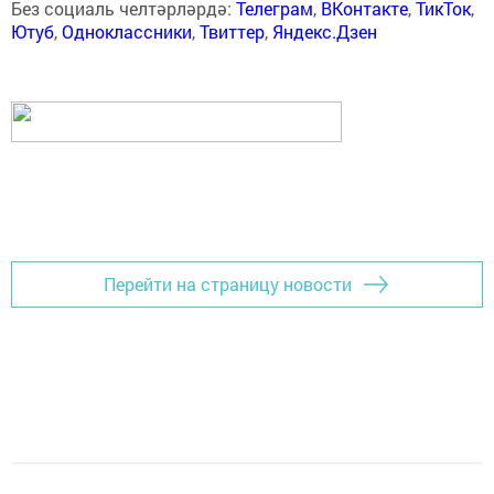
Без социаль челтәрләрдә:
Телеграм
,
ВКонтакте
,
ТикТок
,
Ютуб
,
Одноклассники
,
Твиттер
,
Яндекс.Дзен
Перейти на страницу новости