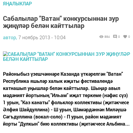
ЯҢАЛЫКЛАР
Сабалылар "Ватан" конкурсыннан зур
җиңүләр белән кайттылар
автор,
7 ноябрь 2013 - 10:04
884
0
0
Районыбыз үзешчәннәре Казанда үткәрелгән "Ватан"
Республика яшьләр халык иҗаты фестивалендә
катнашып уңышлар белән кайттылар. Шыңар авыл
мәдәният йортының "Илһам" иҗат төркеме (нәфис сүз)
1 урын, "Каз канаты" фольклор коллективы (җитәкчесе
Әлфия Шайдуллина) - Ш урын, Шәмәрдәннән Миләүшә
Сәгъдуллина (вокал-соло) - П урын, район мәдәният
йорты "Дулкын" бию коллективы (җитәкчесе Альбина...