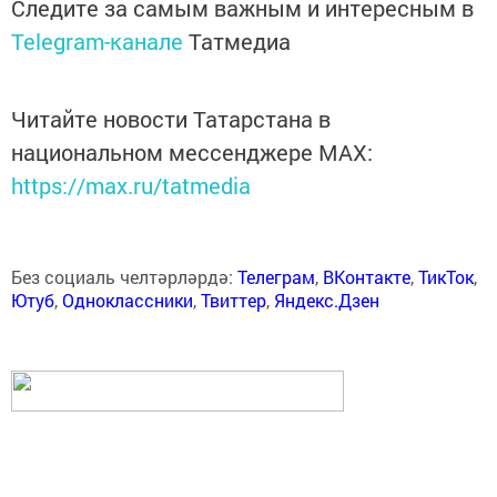
Следите за самым важным и интересным в
Telegram-канале
Татмедиа
Читайте новости Татарстана в
национальном мессенджере MАХ:
https://max.ru/tatmedia
Без социаль челтәрләрдә:
Телеграм
,
ВКонтакте
,
ТикТок
,
Ютуб
,
Одноклассники
,
Твиттер
,
Яндекс.Дзен