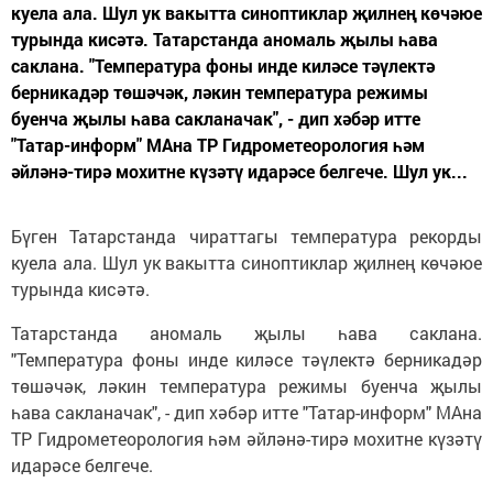
куела ала. Шул ук вакытта синоптиклар җилнең көчәюе
турында кисәтә. Татарстанда аномаль җылы һава
саклана. "Температура фоны инде киләсе тәүлектә
берникадәр төшәчәк, ләкин температура режимы
буенча җылы һава сакланачак", - дип хәбәр итте
"Татар-информ" МАна ТР Гидрометеорология һәм
әйләнә-тирә мохитне күзәтү идарәсе белгече. Шул ук...
Бүген Татарстанда чираттагы температура рекорды
куела ала. Шул ук вакытта синоптиклар җилнең көчәюе
турында кисәтә.
Татарстанда аномаль җылы һава саклана.
"Температура фоны инде киләсе тәүлектә берникадәр
төшәчәк, ләкин температура режимы буенча җылы
һава сакланачак", - дип хәбәр итте "Татар-информ" МАна
ТР Гидрометеорология һәм әйләнә-тирә мохитне күзәтү
идарәсе белгече.