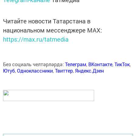
Читайте новости Татарстана в
национальном мессенджере MАХ:
https://max.ru/tatmedia
Без социаль челтәрләрдә:
Телеграм
,
ВКонтакте
,
ТикТок
,
Ютуб
,
Одноклассники
,
Твиттер
,
Яндекс.Дзен