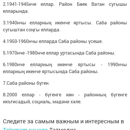
2.1941-1945нче еллар. Район Бөек Ватан сугышы
елларында.
3.1940нчы елларның икенче яртысы. Саба районы
сугыштан соңгы елларда.
4.1950-1960нчы елларда Саба районы үсеше.
5.1970нче -1980нче еллар уртасында Саба районы.
6.1980нче елларның икенче яртысы - 1990нчы
елларның икенче яртысында Саба районы.
7.Саба районы бүген.
8.2000 еллар - бүгенге көн - районның бүгенге
икътисадый, социаль, мәдәни хәле.
Следите за самым важным и интересным в
Telegram-канале
Татмедиа