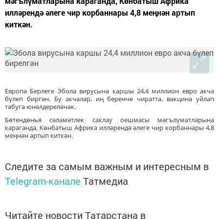
мәгълүматларына караганда, Көнбатыш Африка
илләрендә әлеге чир корбаннары 4,8 меңнән артып
киткән.
Европа Берлеге Эбола вирусына каршы 24,4 миллион евро акча
бүлеп биргән. Бу акчалар, иң беренче чиратта, вакцина уйлап
табуга юнәлдереләчәк.
Бөтендөнья сәламәтлек саклау оешмасы мәгълүматларына
караганда, Көнбатыш Африка илләрендә әлеге чир корбаннары 4,8
меңнән артып киткән.
Следите за самым важным и интересным в
Telegram-канале
Татмедиа
Читайте новости Татарстана в