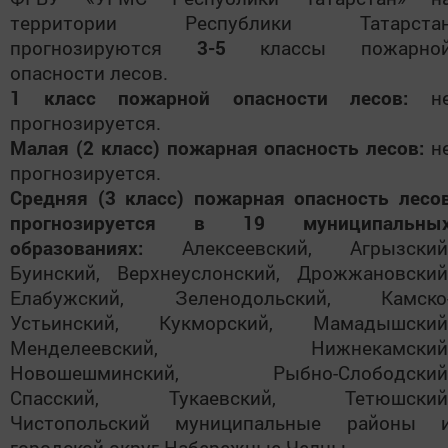
территории Республики Татарста
прогнозируются
3-5
классы пожарно
опасности лесов.
1 класс пожарной опасности
лесов:
н
прогнозируется.
Малая (2 класс) пожарная опасность лесов:
н
прогнозируется.
Средняя (3 класс) пожарная опасность лесо
прогнозируется в 19 муниципальны
образованиях:
Алексеевский, Агрызский
Буинский, Верхнеуслонский, Дрожжановский
Елабужский, Зеленодольский, Камско
Устьинский, Кукморский, Мамадышский
Менделеевский, Нижнекамский
Новошешминский, Рыбно-Слободский
Спасский, Тукаевский, Тетюшский
Чистопольский муниципальные районы 
городской округ Набережные Челны.