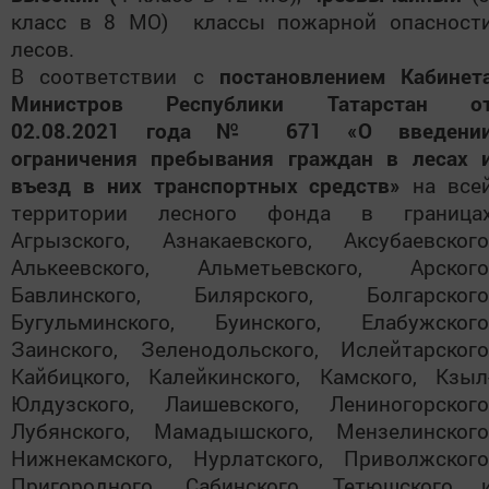
класс в 8 МО)
классы пожарной опасност
лесов.
В соответствии с
постановлением Кабинет
Министров Республики Татарстан о
02.08.2021 года № 671 «О введени
ограничения пребывания граждан в лесах 
въезд в них транспортных средств»
на все
территории лесного фонда в граница
Агрызского, Азнакаевского, Аксубаевского
Алькеевского, Альметьевского, Арского
Бавлинского, Билярского, Болгарского
Бугульминского, Буинского, Елабужского
Заинского, Зеленодольского, Ислейтарского
Кайбицкого, Калейкинского, Камского, Кзыл
Юлдузского, Лаишевского, Лениногорского
Лубянского, Мамадышского, Мензелинского
Нижнекамского, Нурлатского, Приволжского
Пригородного, Сабинского, Тетюшского 