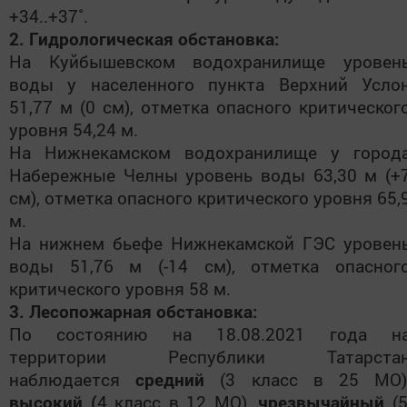
+34..+37˚.
2. Гидрологическая обстановка:
На Куйбышевском водохранилище уровен
воды у населенного пункта Верхний Усло
51,77 м (0 см), отметка опасного критическог
уровня 54,24 м.
На Нижнекамском водохранилище у город
Набережные Челны уровень воды 63,30 м (+
см), отметка опасного критического уровня 65,
м.
На нижнем бьефе Нижнекамской ГЭС уровен
воды 51,76 м (-14 см), отметка опасног
критического уровня 58 м.
3. Лесопожарная обстановка:
По состоянию на 18.08.2021 года н
территории Республики Татарста
наблюдается
средний
(3 класс в 25 МО)
высокий (
4 класс в 12 МО),
чрезвычайный
(