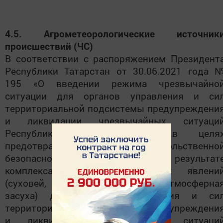
4.5. Агрометеорологические источник
происшествий (ЧС)
В соответствии с распоряжением Президент
Республики Татарстан от 30.06.2021 года 
195 «О введении режима чрезвычайно
ситуации для органов управления и си
территориальной подсистемы предупреждени
и ликвидации чрезвычайных ситуаци
Республики Татарстан» в целя
предотвращения угрозы продовольственно
безопасности, возникшей в результат
комплекса опасных природных явлени
(суховей, почвенная засуха, атмосферна
засуха) для органов управления и си
территориальной подсистемы предупреждени
и ликвидации чрезвычайных ситуаци