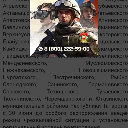
Агрызского, Азнакаевского, Аксубаевского
Актанышского, Алькеевского, Альметьевского
Апастовского, Арского, Атнинского
Бавлинского, Балтасинского, Бугульминского
Верхнеуслонского, Высокогорского
Елабужского, Заинского, Зеленодольского
Кайбицкого, Камско-Устьинского, Кукморского
Лаишевского, Лениногорского, Мензелинского
Менделеевского, Муслюмовского
Нижнекамского, Новошешминского
Нурлатского, Пестречинского, Рыбно
Слободского, Сабинского, Сармановского
Спасского, Тетюшского, Тукаевского
Тюлячинского, Черемшанского и Ютазинског
муниципальных районов Республики Татарста
с 30 июня до особого распоряжения введе
режим чрезвычайной ситуации и установле
региональный уровень реагирования.