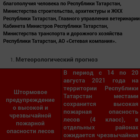
благополучия человека по Республики Татарстан,
Министерства строительства, архитектуры и ЖКХ
Республики Татарстан, Главного управления ветеринарии
Кабинета Министров Республики Татарстан,
Министерства транспорта и дорожного хозяйства
Республики Татарстан, АО «Сетевая компания».
Метеорологический прогноз
В период с 14 по 20
августа 2021 года на
территории Республики
Штормовое
Татарстан местами
предупреждение
сохранится высокая
о высокой и
пожарная опасность
чрезвычайной
лесов (4 класс), в
пожарной
отдельных районах
опасности лесов
ожидается чрезвычайная