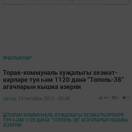
ЯҢАЛЫКЛАР
Торак-коммуналь ху­җа­лыгы хез­мәт­
кәрләре туя һәм 1120 данә “Тополь-38”
агачларын кышка әзерли
автор,
24 октябрь 2013 - 05:48
834
0
0