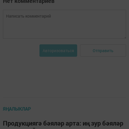
Нет комментариев
Отправить
Авторизоваться
ЯҢАЛЫКЛАР
Продукциягә бәяләр арта: иң зур бәяләр