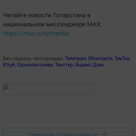
Читайте новости Татарстана в
национальном мессенджере MАХ:
https://max.ru/tatmedia
Без социаль челтәрләрдә:
Телеграм
,
ВКонтакте
,
ТикТок
,
Ютуб
,
Одноклассники
,
Твиттер
,
Яндекс.Дзен
Перейти на страницу новости