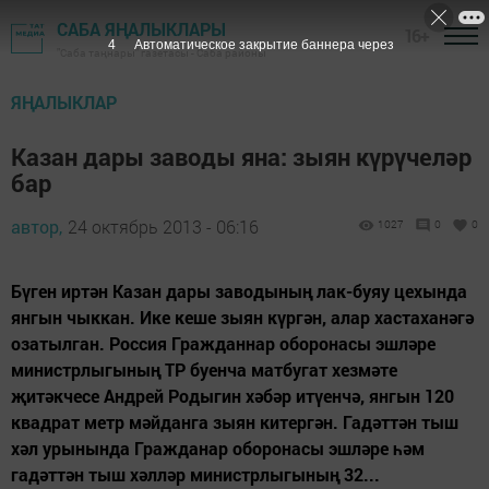
САБА ЯҢАЛЫКЛАРЫ
16+
4
Автоматическое закрытие баннера через
"Саба таңнары" газетасы - Саба районы
ЯҢАЛЫКЛАР
Казан дары заводы яна: зыян күрүчеләр
бар
автор,
24 октябрь 2013 - 06:16
1027
0
0
Бүген иртән Казан дары заводының лак-буяу цехында
янгын чыккан. Ике кеше зыян күргән, алар хастаханәгә
озатылган. Россия Гражданнар оборонасы эшләре
министрлыгының ТР буенча матбугат хезмәте
җитәкчесе Андрей Родыгин хәбәр итүенчә, янгын 120
квадрат метр мәйданга зыян китергән. Гадәттән тыш
хәл урынында Гражданар оборонасы эшләре һәм
гадәттән тыш хәлләр министрлыгының 32...