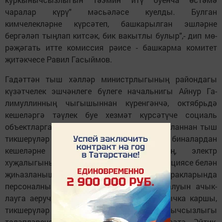
чаралар күрү" мәсьәләсе куелды. Булган
кимчелекләрне күр­сәтеп, башкарылган эш­ләрне
бергәләп тың­лап китсәк, бик вакытлы булыр",- дип мө­
рәҗәгать итте комиссия рәисе - башкарма комитет
җитәкчесе Равил Гасыймов.
Гадәттән тыш хәлләр министрлыгының райондагы
күзәтчелек эш­чән­леге бүлеге на­чальнигы Айнур Га­
лимуллинның чыгышыннан күрен­гән­чә, октябрьдә
кеше­ләргә тәүлек буе хезмәт күр­сәтүче социаль
объектларга, мәгариф уч­реждениеләренә план­нан тыш
тикшерү­ләр үткәрелгән. Чара ба­рышында биналар­дан
кешеләрне эва­куацияләү юлларының, электр
хуҗалыгының торышына, янгын сигнализациясе белән
җиһазланышына, гадәттән тыш хәлләр очракларында
пер­соналның дөрес гамәл­ләр башкара алуын ачык­
лауга аеруча игъ­тибар бирелгән. Кыз­­ганычка каршы,
тикшерүләр объектларда янгын куркынычсызлыгы
таләпләренең тулысынча үтәлмәвен күрсәтә. Әйтик,