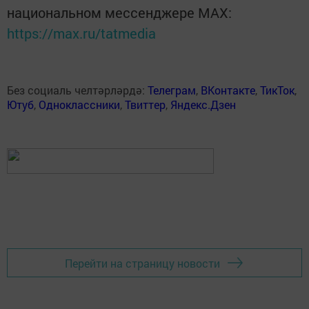
национальном мессенджере MАХ:
https://max.ru/tatmedia
Без социаль челтәрләрдә:
Телеграм
,
ВКонтакте
,
ТикТок
,
Ютуб
,
Одноклассники
,
Твиттер
,
Яндекс.Дзен
Перейти на страницу новости