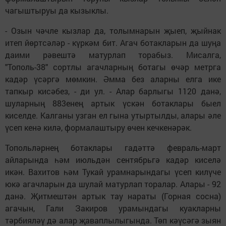
чагыштыруы да кызыклы.
- Озын чәчле кызлар да, толымнарын җыеп, җыйнак
итеп йөртсәләр - күркәм бит. Агач ботакларын да шуңа
даими рәвештә матурлап торабыз. Мисалга,
"Тополь-38" сортлы агачларның ботагы өчәр метрга
кадәр үсәргә мөмкин. Әмма без аларны елга ике
тапкыр кисәбез, - ди ул. - Алар барлыгы 1120 данә,
шуларның 883енең артык үскән ботаклары быел
киселде. Калганы узган ел гына утыртылды, алары әле
үсеп кенә килә, формалаштыру өчен кечкенәрәк.
Топольләрнең ботаклары гадәттә февраль-март
айларында һәм июльдән сентябрьгә кадәр киселә
икән. Вахитов һәм Тукай урамнарындагы үсеп килү­че
юкә агачларын да шулай матурлап торалар. Алары - 92
данә. Җитмештән артык тау нараты (Горная сосна)
агачын, Гали Закиров урамындагы куак­ларны
тәрбияләү дә алар җаваплылыгында. Төп кәү­­­сә­гә зыян