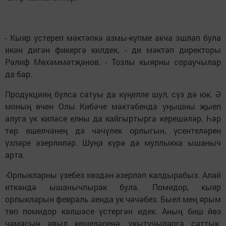
- Кыяр үстереп мәктәпкә азмы-күпме акча эшләп була
икән дигән фикергә килдек, - ди мәктәп ди­ректоры
Рәлиф Мөхәм­мәт­җәнов. - Тозлы кыярны сораучылар
да бар.
Продукцияң булса сатуы да күңелле шул, сүз дә юк. Ә
моның өчен Олы Кибәче мәктәбендә уңышны җыеп
алуга ук киләсе елны да кайгыртырга керешәләр. Һәр
төр яшелчәнең дә чәчүлек орлыгын, үсентеләрен
үзләре әзерлиләр. Шуңа күрә дә муллыкка ышаныч
арта.
-Орлыкларны үзебез көз­дән әзерләп калдырабыз. Алай
иткәндә ышанычлырак була. Помидор, кыяр
орлыкларын февраль аенда ук чәчәбез. Быел мең ярым
төп помидор кәлшәсе үстергән идек. Аның биш йөз
чамасын авыл кешеләренә, укытучыларга саттык.