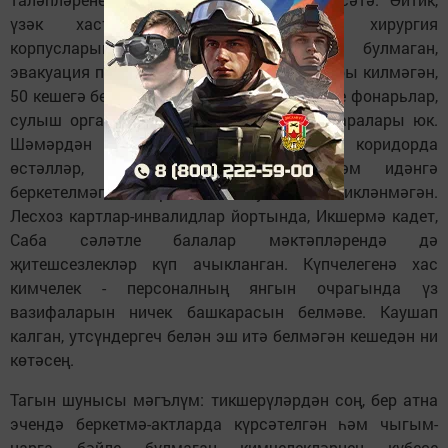
үзәк хастаханәнең терапия һәм хирургия
корпусларында утсүндергечләр төзек булмаган,
эвакуация планнары ГОСТ таләпләренә туры килмәгән,
50 кешегә берәү исәбеннән булырга тиешле фонарьлар,
сулыш органнары өчен шәхси саклану чаралары юк.
Шәмәрдән тернәкләндерү бү­легендә коридорда
өстәлләр, тренажерлар тотыла, келәм идәнгә
беркетелмәгән, чардакка чыгу люгы бик­ләнмәгән.
Лесхоз картлар-инвалидлар йор­тында, Икшермә ка­дет,
Саба сәләтле балалар мәктәпләрендә дә
җитешсезлекләр күп ачык­­­ланган. Күпче­ле­генә хас
кимчелек - персоналның янгын очрагында үз
вазифаларын ничек башкарасын белмәве. Каушап
калган, утсүндергеч белән эш итә белмәгән кешедән ни
көтәсең.
Тагын шунысы мәгъ­лүм: тикшерү­ләрдән соң,­­ бер атна
эчендә беркетмә-актларда күр­сәтелгән һәм чыгым­
нарга бәйле булмаган кимчелекләрнең күбесе