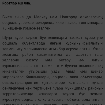
йортлар еш яна.
Быел гына да Мәскәү һәм Новгород өлкәләренең
социаль учреждениеләрендә ки­леп чыккан янгыннарда
75 кешенең гомере өзел­гән.
Шуңа күрә тәүлек буе кешеләргә хезмәт күрсәтүче
социаль объектларда янгын куркынычсызлыгын
тәэмин итү мәсьәләсенә игътибар аеруча артты. Узган
җомгада район хакимиятендә дә гадәттән тыш
хәлләрне кисәтү һәм бетерү һәм янгын
куркынычсызлыгын тәэмин итү буенча комиссиянең
киңәйтелгән утырышы узды. Авыл һәм шәһәр
җирлекләре башлыклары, социаль өлкә объектлары,
оешма-предприятие җитәкчеләре катнашкан җитди
сөйләшүнең көн тәртибенә "Саба му­ниципаль районы­
тер­ри­­ториясендә ке­ше­ләргә тәүлек буе хезмәт
күрсәтүче социаль өлкәгә караган объектларда янгын
куркынычсызлыгын тәэмин итү буенча өстәмә