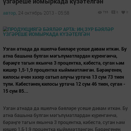
үзгәреше йомыркада күзәтелгән
автор,
24 октябрь 2013 - 05:58
755
0
0
Узган атнада да яшелчә бәяләре үсеше дәвам иткән. Бу
атна башына булган мәгълүматлардан күренгәнчә,
бәрәңге тагын якынча 3 процентка, кәбестә, суган һәм
кишер 1,5-1,9 процентка кыйммәтләнгән. Бәрәңгенең
килосы өчен хәзер сатып алучы уртача 13 сум 73 тиен
түли. Кәбестәнең килосы уртача 12 сум 46 тиен, суган -
15 сум 85...
Узган атнада да яшелчә бәяләре үсеше дәвам иткән. Бу
атна башына булган мәгълүматлардан күренгәнчә,
бәрәңге тагын якынча 3 процентка, кәбестә, суган һәм
кишер 1,5-1,9 процентка кыйммәтләнгән. Бәрәңгенең