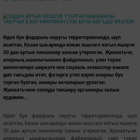
Идел буе федераль округы территориясендә, шул
исәптән, Казан шәһәрендә өлкән яшьтәге ялгыз яшәүче
30 дан артык пенсионер ханым үтерелгән. Җинаятьче,
аларның ышанычыннан файдаланып, үзен торак
милекчеләре ширкәте яки социаль хезмәтләр вәкиле
дип тәкъдим итеп, фатирга үтеп кереп аларны буа
торган булган, аннары акчаларын урлаган.
Җинаятьчене эзләүдә тикшерү органнары халык
ярдәмен...
Идел буе федераль округы территориясендә, шул
исәптән, Казан шәһәрендә өлкән яшьтәге ялгыз яшәүче
30 дан артык пенсионер ханым үтерелгән. Җинаятьче,
аларның ышанычыннан файдаланып, үзен торак