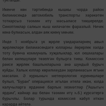
Икенче көн тәртибендә кышкы чорда район
биләмәсендә автомобиль транспорты хәрәкәтен
тоткарсыз тәэмин итү мәсьәләсе тикшерелде.
Синоптиклар салкын кыш киләчәген фаразлый. Ничек
ке­нә булмасын, алдан аяк киенү мөһим.
Инде 1 ноябрьгә үк җирле үзидарәләрнең авыл
җирлекләре биләмәсендәге юлларны йөрерлек хәлдә
тоту буенча коммуналь хуҗалыклар, юл оешмалары
белән килешүләре төзелгән булырга тиеш. Комиссия
рәисе җирлек башлыкларына әнә шундый бурыч
куйды. Халык юллар көрәлмәүдән зарланмасын ягъни
мәсәлән. Ә куркыныч метеорология күренешләре
булып, "Буран" операциясе игълан ителә икән, юлда
калучыларга ярдәмне барлык хезмәтләр ("Ашыгыч
ярдәм", кайнар аш белән тәэмин итү һ.б.) күрсәтергә
бурычлы. Болар турында комиссия кабул иткән
карарда әйтелә.