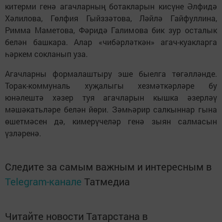
китерми генә агачларның ботакларын кисүне Әлфидә
Хәлилова, Гөлфия Гыйззәтова, Ләйлә Гайфуллина,
Римма Маметова, Фәридә Галимова бик зур осталык
белән башкара. Алар «чибәрләткән» агач-куакларга
һәркем сокланып уза.
Агачларны формалаштыру эше быелга төгәлләнде.
Торак-коммуналь ху­җа­лыгы хез­мәт­кәрләре бу
юнәлештә хәзер туя агачларын кышка әзерләү
мәшәкатьләре белән йөри. Зәмһәрир салкыннар гына
өшетмәсен дә, кимерүчеләр генә зыян салмасын
үзләренә.
Следите за самым важным и интересным в
Telegram-канале
Татмедиа
Читайте новости Татарстана в