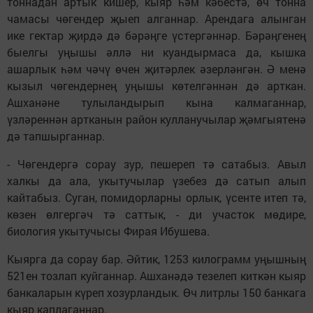
тоннадан артык кишер, кыяр һәм кәбестә, өч тонна
чамасы чөгендер җыеп алганнар. Арендага алынган
ике гектар җирдә дә бәрәңге үстергәннәр. Бәрәңгенең
быелгы уңышы әллә ни куандырмаса да, кышка
ашарлык һәм чәчү өчен җитәрлек әзерләнгән. Ә менә
кызыл чөгендернең уңышы көтелгәннән дә арткан.
Ашханәне тулыландырып кына калмаганнар,
үзләреннән артканын район кулланучылар җәмгыятенә
дә тапшырганнар.
- Чөгендергә сорау зур, пешереп тә сатабыз. Авыл
халкы да ала, укытучылар үзебез дә сатып алып
кайтабыз. Суган, помидорларны орлык, үсенте итеп тә,
көзен өлгергәч тә саттык, - ди участок мөдире,
биология укытучысы Фирая Ибушева.
Кыярга да сорау бар. Әйтик, 1253 килограмм уңышның
521ен тозлап куйганнар. Ашханәдә тезелеп киткән кыяр
банкаларын күреп хозурландык. Өч литрлы 150 банкага
кыяр каплаганнар.