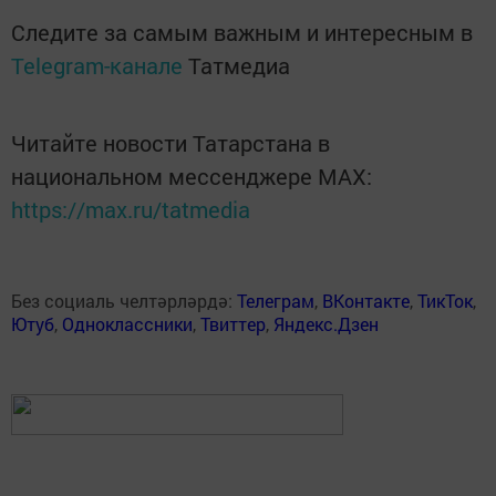
Следите за самым важным и интересным в
Telegram-канале
Татмедиа
Читайте новости Татарстана в
национальном мессенджере MАХ:
https://max.ru/tatmedia
Без социаль челтәрләрдә:
Телеграм
,
ВКонтакте
,
ТикТок
,
Ютуб
,
Одноклассники
,
Твиттер
,
Яндекс.Дзен