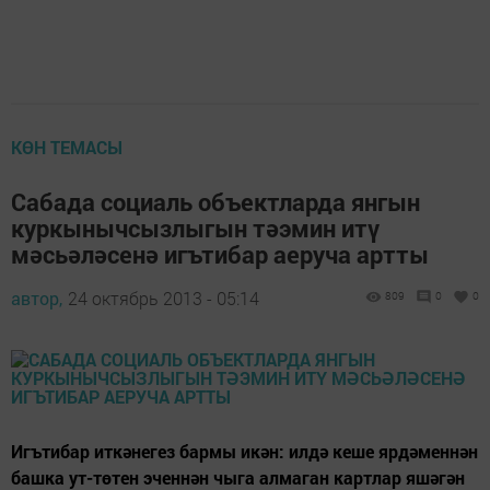
КӨН ТЕМАСЫ
Сабада социаль объектларда янгын
куркынычсызлыгын тәэмин итү
мәсьәләсенә игътибар аеруча артты
автор,
24 октябрь 2013 - 05:14
809
0
0
Игътибар иткәнегез бар­­мы икән: илдә кеше ярдәменнән
баш­ка ут-төтен эченнән чы­га алмаган картлар яшәгән