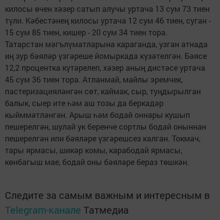
килосы өчен хәзер сатып алучы уртача 13 сум 73 тиен
түли. Кәбестәнең килосы уртача 12 сум 46 тиен, суган -
15 сум 85 тиен, кишер - 20 сум 34 тиен тора.
Татарстан мәгълүматларына караганда, узган атнада
иң зур бәяләр үзгәреше йомыркада күзәтелгән. Бәясе
12,2 процентка күтәрелеп, хәзер аның дистәсе уртача
45 сум 36 тиен тора. Атланмай, майлы эремчек,
пастеризацияләнгән сөт, каймак, сыр, туңдырылган
балык, сыер ите һәм аш тозы да беркадәр
кыйммәтләнгән. Арыш һәм бодай оннары кушып
пешерелгән, шулай ук беренче сортлы бодай оныннан
пешерелгән ипи бәяләре үзгәрешсез калган. Токмач,
тары ярмасы, шикәр комы, карабодай ярмасы,
көнбагыш мае, бодай оны бәяләре бераз төшкән.
Следите за самым важным и интересным в
Telegram-канале
Татмедиа