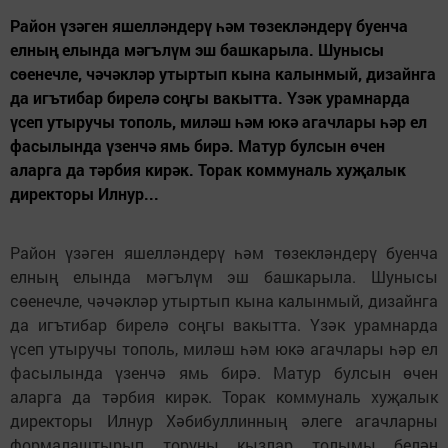
Район үзәген яшел­ләндерү һәм төзек­ләндерү буенча
елның елында мәгълүм эш башкарыла. Шунысы
сөенечле, чәчәкләр утыртып кына калынмый, дизайнга
да игътибар бирелә соңгы вакытта. Үзәк урамнарда
үсеп утыручы тополь, миләш һәм юкә агачлары һәр ел
фасылында үзенчә ямь бирә. Матур булсын өчен
аларга да тәрбия кирәк. Торак коммуналь хуҗалык
директоры Илнур...
Район үзәген яшел­ләндерү һәм төзек­ләндерү буенча
елның елында мәгълүм эш башкарыла. Шунысы
сөенечле, чәчәкләр утыртып кына калынмый, дизайнга
да игътибар бирелә соңгы вакытта. Үзәк урамнарда
үсеп утыручы тополь, миләш һәм юкә агачлары һәр ел
фасылында үзенчә ямь бирә. Матур булсын өчен
аларга да тәрбия кирәк. Торак коммуналь хуҗалык
директоры Илнур Хәбибуллинның әлеге агачларны
формалаштырып торуны кызлар толымы белән