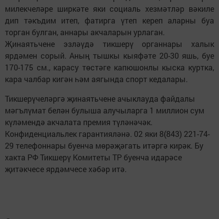
милекчеләре ширкәте яки социаль хезмәтләр вәкиле
дип тәкъдим итеп, фатирга үтеп кереп аларны буа
торган булган, аннары акчаларын урлаган.
Җинаятьчене эзләүдә тикшерү органнары халык
ярдәмен сорый. Аның тышкы кыяфәте 20-30 яшь, буе
170-175 см., карасу төстәге капюшонлы кыска куртка,
кара чалбар кигән һәм аягында спорт кедалары.
Тикшерүчеләргә җинаятьчене ачыклауда файдалы
мәгълүмат белән булыша алучыларга 1 миллион сум
күләмендә акчалата премия түләнәчәк.
Конфиденциальлек гарантияләнә. 02 яки 8(843) 221-74-
29 телефоннары буенча мөрәҗәгать итәргә кирәк. Бу
хакта РФ Тикшерү Комитеты ТР буенча идарәсе
җитәкчесе ярдәмчесе хәбәр итә.