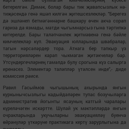
бетерелгән. Ди­мәк, болар бары тик җавапсызлык нә­
тиҗәсендә ге­нә яшәп килгән җитешсезлекләр. "Берегез
дә эшләнеп бетмәгәннәрне башкару өчен акча сорап
гариза да язмады, матди чыгымнарсыз гына тәртипкә
китерелде. Бары таләпчәнлек җитмәвенә генә бәйле
кимчелекләр күп. Эвакуация юлларында швабралар,
тагын нәрсәләрдер тора. Атнага бер тапкыр үз
территорияләрен карап чыкмаган җитәкчеләр бар.
Утсүндергечләрнең гамәлдә булу срогына күз салырга
иренәсез. Элементар таләпләр үтәлсен инде",- диде
комиссия рәисе.
Равил Гасыймов чыгы­шының ахырында янгын
куркынычсызлыгы кадыйдәләрен тупас бозучыларга
административ йогынты ясауның катгый чаралары
күре­ләчәген ис­­кәртте. Шулай ук мәктәпләрдә янгын
очракларын­да укучыларны эвакуацияләү буенча
өйрәнүләр үт­­кәрүне практикага кертү зарурлыгына да
тукталды.