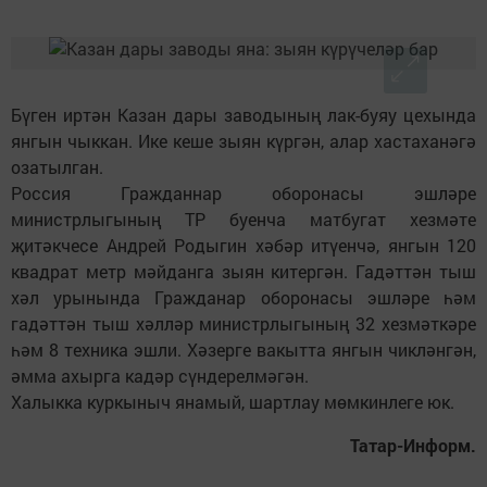
Бүген иртән Казан дары заводының лак-буяу цехында
янгын чыккан. Ике кеше зыян күргән, алар хастаханәгә
озатылган.
Россия Гражданнар оборонасы эшләре
министрлыгының ТР буенча матбугат хезмәте
җитәкчесе Андрей Родыгин хәбәр итүенчә, янгын 120
квадрат метр мәйданга зыян китергән. Гадәттән тыш
хәл урынында Гражданар оборонасы эшләре һәм
гадәттән тыш хәлләр министрлыгының 32 хезмәткәре
һәм 8 техника эшли. Хәзерге вакытта янгын чикләнгән,
әмма ахырга кадәр сүндерелмәгән.
Халыкка куркыныч янамый, шартлау мөмкинлеге юк.
Татар-Информ.