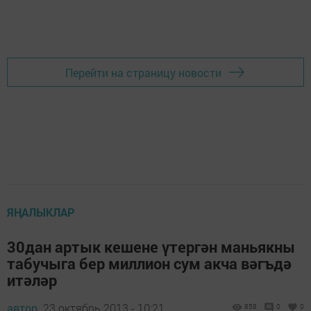
Перейти на страницу новости
ЯҢАЛЫКЛАР
30дан артык кешене үтергән маньякны
табучыга бер миллион сум акча вәгъдә
итәләр
автор,
23 октябрь 2013 - 10:21
858
0
0