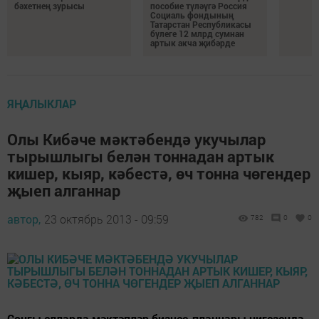
бәхетнең зурысы
пособие түләүгә Россия
Социаль фондының
Татарстан Республикасы
бүлеге 12 млрд сумнан
артык акча җибәрде
ЯҢАЛЫКЛАР
Олы Кибәче мәктәбендә укучылар
тырышлыгы белән тоннадан артык
кишер, кыяр, кәбестә, өч тонна чөгендер
җыеп алганнар
автор,
23 октябрь 2013 - 09:59
782
0
0
Соңгы елларда мәктәпләр бизнес-планнары ниге­зендә