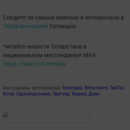
Следите за самым важным и интересным в
Telegram-канале
Татмедиа
Читайте новости Татарстана в
национальном мессенджере MАХ:
https://max.ru/tatmedia
Без социаль челтәрләрдә:
Телеграм
,
ВКонтакте
,
ТикТок
,
Ютуб
,
Одноклассники
,
Твиттер
,
Яндекс.Дзен