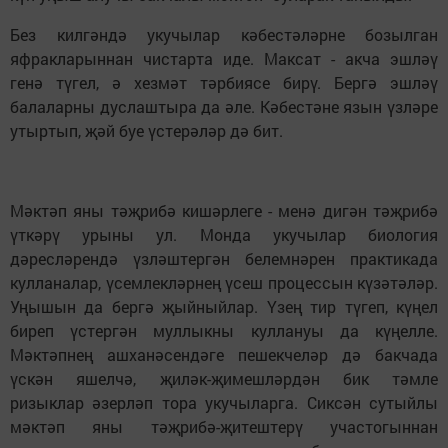
Без килгәндә укучылар кәбестәләрне бозылган
яфракларыннан чистарта иде. Максат - акча эшләү
генә түгел, ә хезмәт тәрбиясе бирү. Бергә эшләү
балаларны дуслаштыра да әле. Кәбестәне язын үзләре
утыртып, җәй буе үстерәләр дә бит.
Мәктәп яны тәҗрибә кишәрлеге - менә дигән тәҗрибә
үткәрү урыны ул. Монда укучылар биология
дәресләрендә үзләштергән белемнәрен практикада
кулланалар, үсемлекләрнең үсеш процессын күзә­тәләр.
Уңышын да бер­гә җыйныйлар. Үзең тир түгеп, күңел
биреп үстергән муллыкны кул­лануы да кү­ңелле.
Мәктәпнең аш­ха­нәсендәге пешекчеләр дә бакчада
үскән яшелчә, җиләк-җимешләрдән бик тәмле
ризыклар әзерләп тора укучыларга. Сиксән сутый­лы
мәктәп яны тәҗрибә-җитештерү учас­­тогыннан