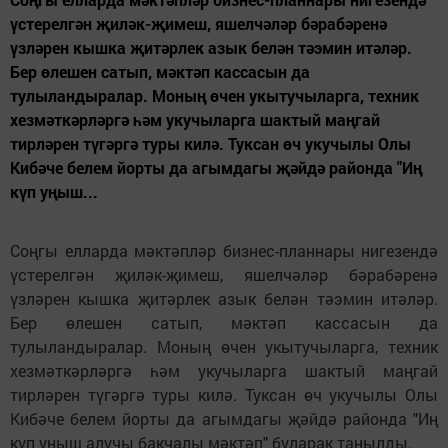
үстерелгән җиләк-җимеш, яшелчәләр бәра­бәренә
үзләрен кышка җитәрлек азык белән тәэмин итәләр.
Бер өле­шен сатып, мәктәп кассасын да
тулыландыралар. Моның өчен укытучыларга, техник
хезмәткәрләргә һәм укучыларга шактый маңгай
тирләрен түгәргә туры килә. Туксан өч укучылы Олы
Кибәче белем йорты да агымдагы җәйдә районда "Иң
күп уңыш...
Соңгы елларда мәктәпләр бизнес-планнары ниге­зендә
үстерелгән җиләк-җимеш, яшелчәләр бәра­бәренә
үзләрен кышка җитәрлек азык белән тәэмин итәләр.
Бер өле­шен сатып, мәктәп кассасын да
тулыландыралар. Моның өчен укытучыларга, техник
хезмәткәрләргә һәм укучыларга шактый маңгай
тирләрен түгәргә туры килә. Туксан өч укучылы Олы
Кибәче белем йорты да агымдагы җәйдә районда "Иң
күп уңыш алучы бакчалы мәктәп" буларак танылды.