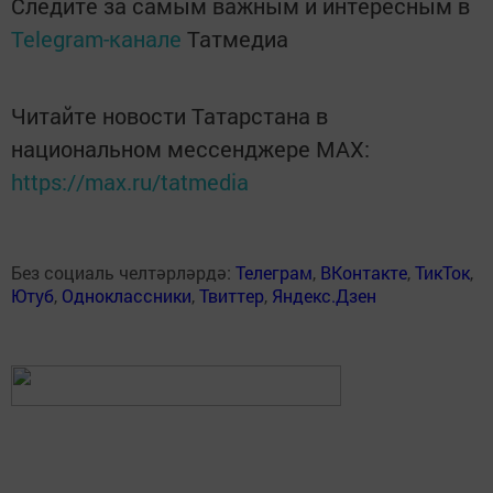
Следите за самым важным и интересным в
Telegram-канале
Татмедиа
Читайте новости Татарстана в
национальном мессенджере MАХ:
https://max.ru/tatmedia
Без социаль челтәрләрдә:
Телеграм
,
ВКонтакте
,
ТикТок
,
Ютуб
,
Одноклассники
,
Твиттер
,
Яндекс.Дзен