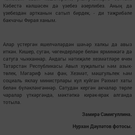
Кәбестә кәлшәсен дә үзебез әзерлибез. Аның да
үзебездән артканын сатып бирдек, - ди тәҗрибәле
бакчачы Фирая ханым.
Алар үстергән яшелчә­ләрдән шәһәр халкы да авыз
иткән. Кишер, суган, чөгендерләре белән ярминкәгә дә
сатуга чыкканнар. Андагы нәтиҗәле хезмәтләре өчен
Татарстан Республикасы Авыл хуҗалыгы һәм азык-
төлек, Мәгариф һәм фән, Хезмәт, мәшгульлек һәм
социаль яклау министрлары кул куйган Рәхмәт хаты
белән бүләкләнгәннәр. Сатудан кергән акчалар төрле
чаралар үткәргәндә, мәк­тәпкә кирәк-ярак алганда
тотыла.
Замирә Сәмигуллина.
Нурхан Дәүләтов фотосы.