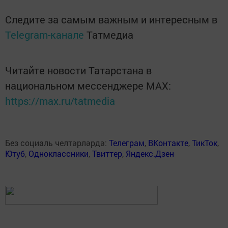
Следите за самым важным и интересным в
Telegram-канале
Татмедиа
Читайте новости Татарстана в
национальном мессенджере MАХ:
https://max.ru/tatmedia
Без социаль челтәрләрдә:
Телеграм
,
ВКонтакте
,
ТикТок
,
Ютуб
,
Одноклассники
,
Твиттер
,
Яндекс.Дзен