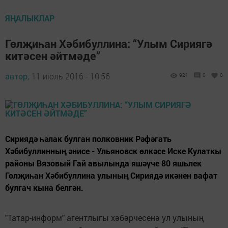
ЯҢАЛЫКЛАР
Гөлҗиһан Хәбибуллина: “Улым Сириягә
китәсен әйтмәде”
автор,
11 июль 2016 - 10:56
921
0
0
Сириядә һәлак булган полковник Рәфәгать
Хәбибуллинның әнисе - Ульяновск өлкәсе Иске Кулаткы
районы Вязовый Гай авылында яшәүче 80 яшьлек
Гөлҗиһан Хәбибуллина улының Сириядә икәнен вафат
булгач кына белгән.
"Татар-информ" агентлыгы хәбәрчесенә ул улының