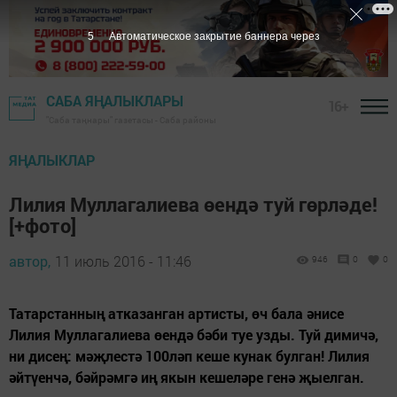
4
Автоматическое закрытие баннера через
САБА ЯҢАЛЫКЛАРЫ
16+
"Саба таңнары" газетасы - Саба районы
ЯҢАЛЫКЛАР
Лилия Муллагалиева өендә туй гөрләде!
[+фото]
автор,
11 июль 2016 - 11:46
946
0
0
Татарстанның атказанган артисты, өч бала әнисе
Лилия Муллагалиева өендә бәби туе узды. Туй димичә,
ни дисең: мәҗлестә 100ләп кеше кунак булган! Лилия
әйтүенчә, бәйрәмгә иң якын кешеләре генә җыелган.