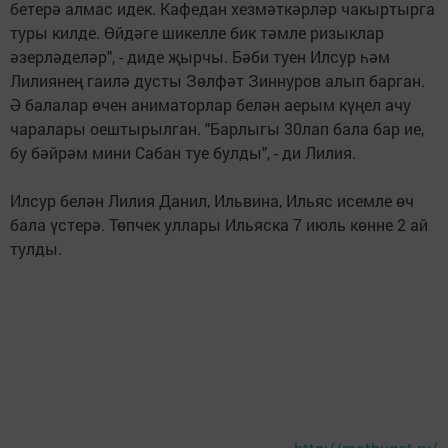
бетерә алмас идек. Кафедан хезмәткәрләр чакыртырга
туры килде. Өйдәге шикелле бик тәмле ризыклар
әзерләделәр", - диде җырчы. Бәби туен Илсур һәм
Лилиянең гаилә дусты Зөлфәт Зиннуров алып барган.
Ә балалар өчен аниматорлар белән аерым күңел ачу
чаралары оештырылган. "Барлыгы 30лап бала бар ие,
бу бәйрәм мини Сабан туе булды", - ди Лилия.
Илсур белән Лилия Данил, Ильвина, Ильяс исемле өч
бала үстерә. Төпчек уллары Ильяска 7 июль көнне 2 ай
тулды.