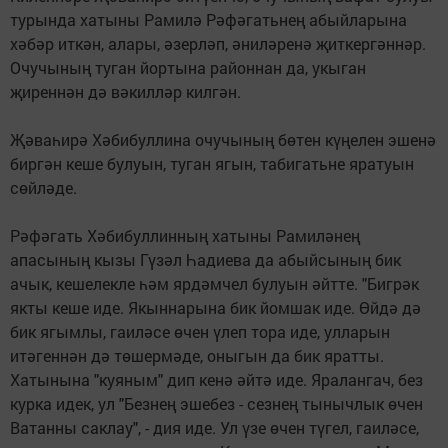
турында хатыны Рамилә Рәфәгатьнең абыйларына
хәбәр иткән, алары, әзерләп, әниләренә җиткергәннәр.
Очучының туган йортына районнан да, укыган
җиреннән дә вәкилләр килгән.
Җәваһирә Хәбибуллина очучының бөтен күңелен эшенә
биргән кеше булуын, туган ягын, табигатьне яратуын
сөйләде.
Рәфәгать Хәбибуллинның хатыны Рамиләнең
апасының кызы Гүзәл Һадиева да абыйсының бик
ачык, кешелекле һәм ярдәмчел булуын әйтте. "Бигрәк
якты кеше иде. Якыннарына бик йомшак иде. Өйдә дә
бик ягымлы, гаиләсе өчен үлеп тора иде, улларын
итәгеннән дә төшермәде, оныгын да бик яратты.
Хатынына "куяным" дип кенә әйтә иде. Яралангач, без
курка идек, ул "Безнең эшебез - сезнең тынычлык өчен
Ватанны саклау", - дия иде. Ул үзе өчен түгел, гаиләсе,