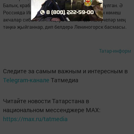
Балык, краб яңгырлары яуган очраклар да булган. Ә
Россиядә Иван Горозный заманында күктән көмеш
акчалар сибелгән. Мещера авылында яшәүчеләр мең
тәңкә җыйганнар, дип белдерә Лениногорск басмасы.
Татар-информ
Следите за самым важным и интересным в
Telegram-канале
Татмедиа
Читайте новости Татарстана в
национальном мессенджере MАХ:
https://max.ru/tatmedia