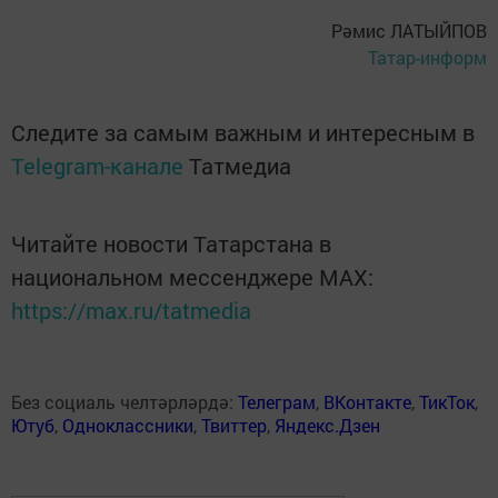
Рәмис ЛАТЫЙПОВ
Татар-информ
Следите за самым важным и интересным в
Telegram-канале
Татмедиа
Читайте новости Татарстана в
национальном мессенджере MАХ:
https://max.ru/tatmedia
Без социаль челтәрләрдә:
Телеграм
,
ВКонтакте
,
ТикТок
,
Ютуб
,
Одноклассники
,
Твиттер
,
Яндекс.Дзен