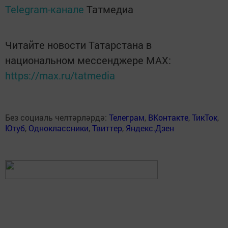
Telegram-канале
Татмедиа
Читайте новости Татарстана в
национальном мессенджере MАХ:
https://max.ru/tatmedia
Без социаль челтәрләрдә:
Телеграм
,
ВКонтакте
,
ТикТок
,
Ютуб
,
Одноклассники
,
Твиттер
,
Яндекс.Дзен