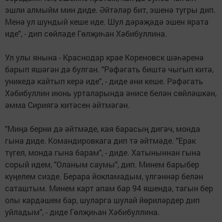
эшли алмыйм мин диде. Әйтәләр бит, эшенә тугры дип.
Менә ул шундый кеше иде. Шул дәрәҗәдә эшен ярата
иде", - дип сөйләде Гөлҗиһан Хәбибуллина.
Ул улы янына - Краснодар крае Кореновск шәһәренә
барып яшәгән дә булган. "Рәфәгать биштә чыгып китә,
уникедә кайтып керә иде", - диде әни кеше. Рәфәгать
Хәбибуллин июнь урталарында әнисе белән сөйләшкән,
әмма Сириягә китәсен әйтмәгән.
"Миңа берни дә әйтмәде, кая барасың дигәч, монда
гына диде. Командировкага дип тә әйтмәде. "Ерак
түгел, монда гына барам", - диде. Хатыныннан гына
сорый идем, "Оланым саумы", дип. Минем барыбер
күңелем сизде. Берара йокламадым, үлгәннәр белән
саташтым. Минем карт апам бар 94 яшендә, тагын бер
олы кардәшем бар, шуларга шулай йөриләрдер дип
уйладым", - диде Гөлҗиһан Хәбибуллина.