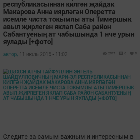
республикасыннан килгән җайдак
Макарова Анна иярләгән Оперетта
исемле чиста токымлы аты Тимершык
авыл җирлеген яклап Саба район
Сабантуеның ат чабышында 1 нче урын
яулады [+фото]
автор,
11 июль 2016 - 11:02
2071
0
0
Следите за самым важным и интересным в