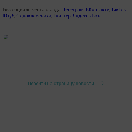
Без социаль челтәрләрдә:
Телеграм
,
ВКонтакте
,
ТикТок
,
Ютуб
,
Одноклассники
,
Твиттер
,
Яндекс.Дзен
Перейти на страницу новости