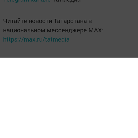
Читайте новости Татарстана в
национальном мессенджере MАХ:
https://max.ru/tatmedia
Без социаль челтәрләрдә:
Телеграм
,
ВКонтакте
,
ТикТок
,
Ютуб
,
Одноклассники
,
Твиттер
,
Яндекс.Дзен