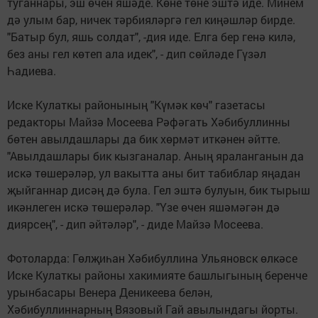
туганнары, эш өчен яшәде. Көне төне эштә иде. Минем
дә улым бар, ничек тәрбияләргә гел киңәшләр бирде.
"Батыр бул, яшь солдат", -дия иде. Елга бер генә килә,
без аны гел көтеп ала идек", - дип сөйләде Гүзәл
Һадиева.
Иске Кулаткы районының "Күмәк көч" газетасы
редакторы Майзә Мосеева Рәфәгать Хәбибуллинны
бөтен авылдашлары да бик хөрмәт иткәнен әйтте.
"Авылдашлары бик кызганалар. Аның яраланганын да
искә төшерәләр, ул вакытта аны бит табиблар яңадан
җыйганнар дисәң дә була. Гел эштә булуын, бик тырыш
икәнлеген искә төшерәләр. "Үзе өчен яшәмәгән дә
диярсең", - дип әйтәләр", - диде Майзә Мосеева.
Фотоларда: Гөлҗиһан Хәбибуллина Ульяновск өлкәсе
Иске Кулаткы районы хакимияте башлыгының беренче
урынбасары Венера Деникеева белән,
Хәбибуллиннарның Вязовый Гай авылындагы йорты.