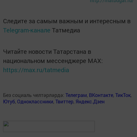
http://matbugat.ru/
Следите за самым важным и интересным в
Telegram-канале
Татмедиа
Читайте новости Татарстана в
национальном мессенджере MАХ:
https://max.ru/tatmedia
Без социаль челтәрләрдә:
Телеграм
,
ВКонтакте
,
ТикТок
,
Ютуб
,
Одноклассники
,
Твиттер
,
Яндекс.Дзен