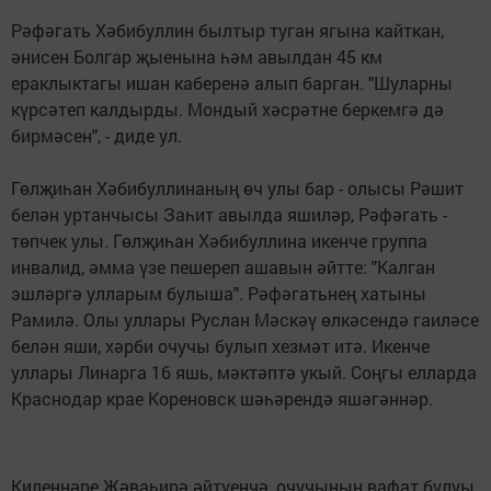
Рәфәгать Хәбибуллин былтыр туган ягына кайткан,
әнисен Болгар җыенына һәм авылдан 45 км
ераклыктагы ишан каберенә алып барган. "Шуларны
күрсәтеп калдырды. Мондый хәсрәтне беркемгә дә
бирмәсен", - диде ул.
Гөлҗиһан Хәбибуллинаның өч улы бар - олысы Рәшит
белән уртанчысы Заһит авылда яшиләр, Рәфәгать -
төпчек улы. Гөлҗиһан Хәбибуллина икенче группа
инвалид, әмма үзе пешереп ашавын әйтте: "Калган
эшләргә улларым булыша". Рәфәгатьнең хатыны
Рамилә. Олы уллары Руслан Мәскәү өлкәсендә гаиләсе
белән яши, хәрби очучы булып хезмәт итә. Икенче
уллары Линарга 16 яшь, мәктәптә укый. Соңгы елларда
Краснодар крае Кореновск шәһәрендә яшәгәннәр.
Киленнәре Җәваһирә әйтүенчә, очучының вафат булуы