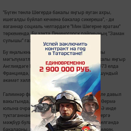
"Бүген төнлә Шөгердә бакалы яңгыр яуган ахры,
ишегалды буйлап кечкенә бакалар сикерешә", - ди
язганнар социаль челтәрдәге "Мин Шөгерне яратам"
төркемендә. Бу хакта Лениногорск районының "Заман
сулышы" газетасы хәбәр итә.
Бу яңалыкны хәбәр итүчеләр башка кызыклы
мәгълүматларны да җиткерә. 1954 елда бакалы яңгыр
Англиядәге Бирмингем шәһәрендә яуган. 1973 елда
Франциядә, ә 1974 елда Төркмәнстанда да шундый
әкәмәт хәлләр күзәтелгән.
Галимнәр фикеренчә, бакалы яңгыр бик көчле давыл
вакытында, ягъни өермә күтәрелгәндә ява. Өермә
юлына очраган бөтен әйберне үзенә суыра. Ә инде
туктаганнан соң бар әйбер кабат җиргә төшергә
мәҗбүр була. Өермә сазлык өстеннән күтәрелгәндә
бакаларны, андагы пычракны суырырга мөмкин.