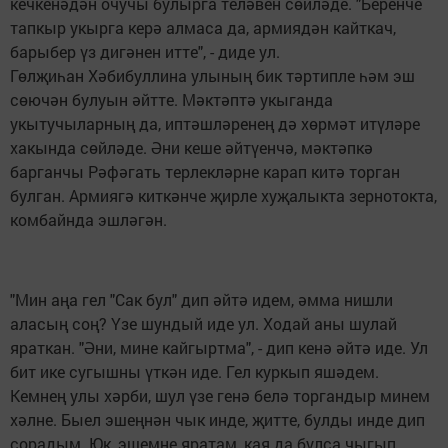
кечкенәдән очучы булырга теләвен сөйләде. "Беренче
тапкыр укырга керә алмаса да, армиядән кайткач,
барыбер үз дигәнен итте", - диде ул.
Гөлҗиһан Хәбибуллина улының бик тәртипле һәм эш
сөючән булуын әйтте. Мәктәптә укыганда
укытучыларның да, иптәшләренең дә хөрмәт итүләре
хакында сөйләде. Әни кеше әйтүенчә, мәктәпкә
барганчы Рәфәгать терлекләрне карап китә торган
булган. Армиягә киткәнче җирле хуҗалыкта зернотокта,
комбайнда эшләгән.
"Мин аңа гел "Сак бул" дип әйтә идем, әмма нишли
аласың соң? Үзе шундый иде ул. Ходай аны шулай
яраткан. "Әни, мине кайгыртма", - дип кенә әйтә иде. Ул
бит ике сугышны үткән иде. Гел куркып яшәдем.
Кемнең улы хәрби, шул үзе генә белә торгандыр минем
хәлне. Быел эшеңнән чык инде, җитте, булды инде дип
сорадым. Юк, эшемне яратам, кая да булса чыгып