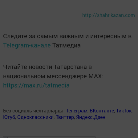
http://shahrikazan.com
Следите за самым важным и интересным в
Telegram-канале
Татмедиа
Читайте новости Татарстана в
национальном мессенджере MАХ:
https://max.ru/tatmedia
Без социаль челтәрләрдә:
Телеграм
,
ВКонтакте
,
ТикТок
,
Ютуб
,
Одноклассники
,
Твиттер
,
Яндекс.Дзен