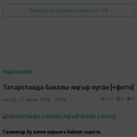
Перейти на страницу новости
ЯҢАЛЫКЛАР
Татарстанда бакалы яңгыр яуган [+фото]
автор,
11 июль 2016 - 10:58
1342
0
0
Галимнәр бу хәлне өермәгә бәйләп аңлата.