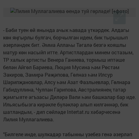
- Бәби туен өй янында ачык һавада үткәрдек. Алдагы
көн яңгырлы булгач, борчылган идем, бик тырышып
әзерләндек бит. Әмма Аллаһы Тәгалә безгә кояшлы
матур көн насыйп итте. Артистлардан минем остазым,
ТР халык артисты Венера Ганиева, тормыш иптәше
белән Айгөл Бариева, Люция Мусина һәм Рөстәм
Закиров, Замирә Рәҗәпова, Гөлназ һәм Илсур
Шәрипҗановлар, Алсу һәм Азат Фазлыевлар, Гөлнара
Габидуллина, Чулпан Гарипова, Австралиянең татар
җәмгыяте әгъзасы Диләрә Вәли һәм башкалар бар иде.
Ильясыбызга кирәкле бүләкләр алып килгәннәр, бик
шатландым, - дип сөйләде Intertat.ru хәбәрчесенә
Лилия Муллагалиева.
"Билгеле инде, шулкадәр табынны үзебез генә әзерләп