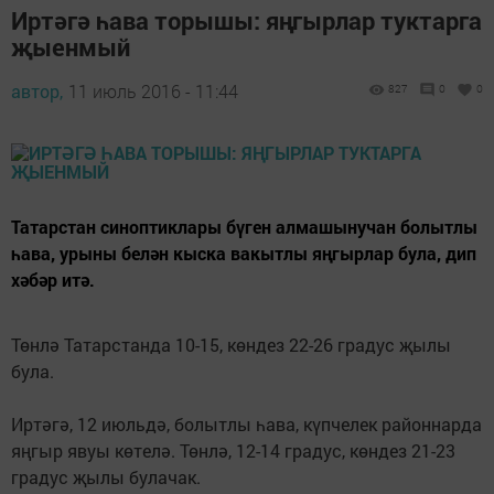
Иртәгә һава торышы: яңгырлар туктарга
җыенмый
автор,
11 июль 2016 - 11:44
827
0
0
Татарстан синоптиклары бүген алмашынучан болытлы
һава, урыны белән кыска вакытлы яңгырлар була, дип
хәбәр итә.
Төнлә Татарстанда 10-15, көндез 22-26 градус җылы
була.
Иртәгә, 12 июльдә, болытлы һава, күпчелек районнарда
яңгыр явуы көтелә. Төнлә, 12-14 градус, көндез 21-23
градус җылы булачак.