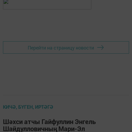
Перейти на страницу новости
КИЧӘ, БҮГЕН, ИРТӘГӘ
Шәхси атчы Гайфуллин Энгель
Шайдулловичның Мари-Эл