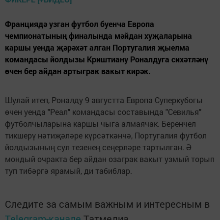
Франциядә узган футбол буенча Европа
чемпионатының финалында мәйдан хуҗаларына
каршы уенда җәрәхәт алган Португалия җыелма
командасы йолдызы Криштиану Роналдуга сихәтләнү
өчен бер айдан артыграк вакыт кирәк.
Шулай итеп, Роналду 9 августта Европа Суперкубогы
өчен уенда "Реал" командасы составында "Севилья"
футболчыларына каршы чыга алмаячак. Беренчел
тикшерү нәтиҗәләре күрсәткәнчә, Португалия футбол
йолдызының сул тезенең сеңерләре тартылган. Ә
мондый очракта бер айдан озаграк вакыт узмый торып
туп тибәргә ярамый, ди табиблар.
Следите за самым важным и интересным в
Telegram-канале
Татмедиа