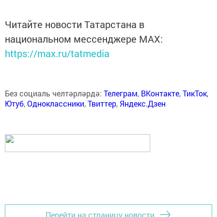
Читайте новости Татарстана в
национальном мессенджере MАХ:
https://max.ru/tatmedia
Без социаль челтәрләрдә:
Телеграм
,
ВКонтакте
,
ТикТок
,
Ютуб
,
Одноклассники
,
Твиттер
,
Яндекс.Дзен
Перейти на страницу новости