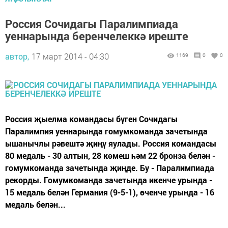
Россия Сочидагы Паралимпиада
уеннарында беренчелеккә иреште
автор,
17 март 2014 - 04:30
1169
0
0
Россия җыелма командасы бүген Сочидагы
Паралимпия уеннарында гомумкоманда зачетында
ышанычлы рәвештә җиңү яулады. Россия командасы
80 медаль - 30 алтын, 28 көмеш һәм 22 бронза белән -
гомумкоманда зачетында җиңде. Бу - Паралимпиада
рекорды. Гомумкоманда зачетында икенче урында -
15 медаль белән Германия (9-5-1), өченче урында - 16
медаль белән...