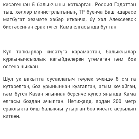
кисәгеннән 5 балыкчыны коткарган. Россия Гадәттән
тыш хәлләр министрлыгының ТР буенча Баш идарәсе
матбугат хезмәте хәбәр иткәнчә, бу хәл Алексеевск
бистәсеннән ерак түгел Кама елгасында булган.
Күп тапкырлар кисәтүгә карамастан, балыкчылар
куркынычсызлык кагыйдәләрен үтәмәгән һәм боз
өстенә чыккан.
Шул ук вакытта сусаклагыч тәүлек эчендә 8 см га
күтәрелгән, боз урыныннан кузгалган, агым көчәйгән,
һәм бүген Казан ягыннан беренче күпер янында Кама
елгасы боздан ачылган. Нәтиҗәдә, ярдан 200 метр
ераклыкта биш балыкчы утырган боз кисәге аерылып
киткән.