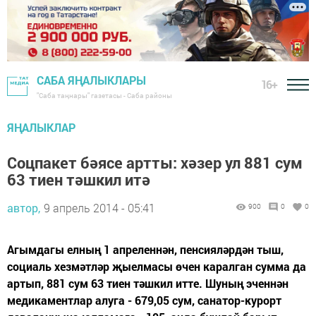
САБА ЯҢАЛЫКЛАРЫ
16+
"Саба таңнары" газетасы - Саба районы
ЯҢАЛЫКЛАР
Соцпакет бәясе артты: хәзер ул 881 сум
63 тиен тәшкил итә
автор,
9 апрель 2014 - 05:41
900
0
0
Агымдагы елның 1 апреленнән, пенсияләрдән тыш,
социаль хезмәтләр җыелмасы өчен каралган сумма да
артып, 881 сум 63 тиен тәшкил итте. Шуның эченнән
медикаментлар алуга - 679,05 сум, санатор-курорт