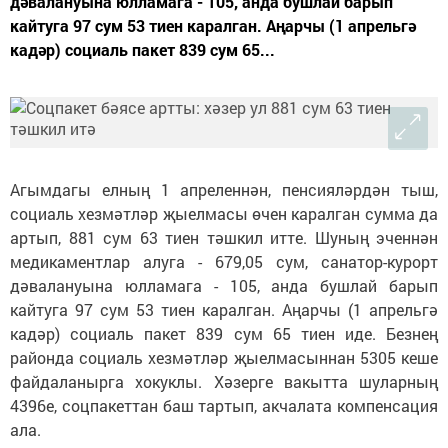
дәвалануына юлламага - 105, анда бушлай барып
кайтуга 97 сум 53 тиен каралган. Аңарчы (1 апрельгә
кадәр) социаль пакет 839 сум 65...
Агымдагы елның 1 апреленнән, пенсияләрдән тыш,
социаль хезмәтләр җыелмасы өчен каралган сумма да
артып, 881 сум 63 тиен тәшкил итте. Шуның эченнән
медикаментлар алуга - 679,05 сум, санатор-курорт
дәвалануына юлламага - 105, анда бушлай барып
кайтуга 97 сум 53 тиен каралган. Аңарчы (1 апрельгә
кадәр) социаль пакет 839 сум 65 тиен иде. Безнең
районда социаль хезмәтләр җыелмасыннан 5305 кеше
файдаланырга хокуклы. Хәзерге вакытта шуларның
4396е, соцпакеттан баш тартып, акчалата компенсация
ала.