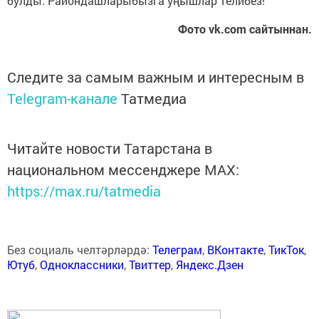
булды. Райондашларыбызга уңышлар телибез!
Фото vk.com сайтыннан.
Следите за самым важным и интересным в
Telegram-канале
Татмедиа
Читайте новости Татарстана в
национальном мессенджере MАХ:
https://max.ru/tatmedia
Без социаль челтәрләрдә:
Телеграм
,
ВКонтакте
,
ТикТок
,
Ютуб
,
Одноклассники
,
Твиттер
,
Яндекс.Дзен