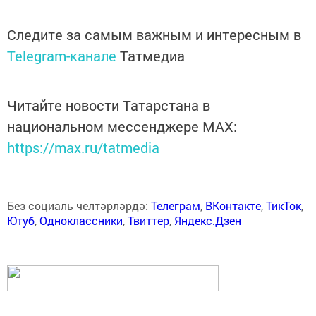
Следите за самым важным и интересным в
Telegram-канале
Татмедиа
Читайте новости Татарстана в
национальном мессенджере MАХ:
https://max.ru/tatmedia
Без социаль челтәрләрдә:
Телеграм
,
ВКонтакте
,
ТикТок
,
Ютуб
,
Одноклассники
,
Твиттер
,
Яндекс.Дзен