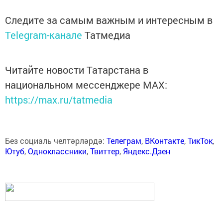
Следите за самым важным и интересным в
Telegram-канале
Татмедиа
Читайте новости Татарстана в
национальном мессенджере MАХ:
https://max.ru/tatmedia
Без социаль челтәрләрдә:
Телеграм
,
ВКонтакте
,
ТикТок
,
Ютуб
,
Одноклассники
,
Твиттер
,
Яндекс.Дзен