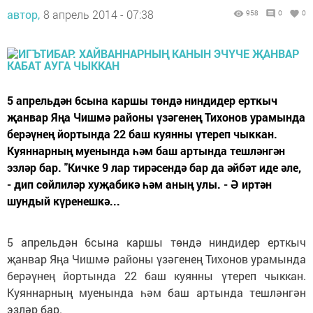
автор,
8 апрель 2014 - 07:38
958
0
0
5 апрельдән 6сына каршы төндә ниндидер ерткыч
җанвар Яңа Чишмә районы үзәгенең Тихонов урамында
берәүнең йортында 22 баш куянны үтереп чыккан.
Куяннарның муенында һәм баш артында тешләнгән
эзләр бар. "Кичке 9 лар тирәсендә бар да әйбәт иде әле,
- дип сөйлиләр хуҗабикә һәм аның улы. - Ә иртән
шундый күренешкә...
5 апрельдән 6сына каршы төндә ниндидер ерткыч
җанвар Яңа Чишмә районы үзәгенең Тихонов урамында
берәүнең йортында 22 баш куянны үтереп чыккан.
Куяннарның муенында һәм баш артында тешләнгән
эзләр бар.