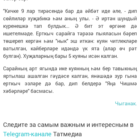
"Кичке 9 лар тирәсендә бар да әйбәт иде әле, - дип
сөйлиләр хуҗабикә һәм аның улы. - Ә иртән шундый
күренешкә тап булдык... Ә бит эт өргәне дә
ишетелмәде. Ерткыч сарайга тәрәзә пыяласын бәреп
төшереп кергән һәм "нык" эш иткән: куян читлекләре
ватылган, кайберләре идәндә үк ята (алар өч рәт
булган). Хуҗаларның бары 5 куяны исән калган.
Сарайның арт ягында ике куянның һәм бер тавыкның
яртылаш ашалган гәүдәсе калган, янәшәдә зур гына
ерткыч эзләре дә бар, дип белдерә "Яңа Чишмә
хәбәрләре" басмасы.
Чыганак.
Следите за самым важным и интересным в
Telegram-канале
Татмедиа