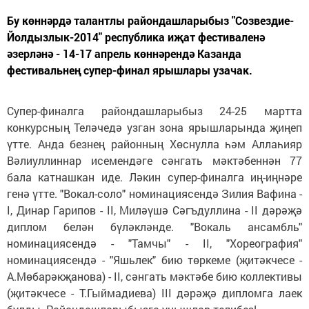
Бу көннәрдә талантлы райондашларыбыз "Созвездие-
Йолдызлык-2014" республика иҗат фестиваленә
әзерләнә - 14-17 апрель көннәрендә Казанда
фестивальнең супер-финал ярышлары узачак.
Супер-финалга райондашларыбыз 24-25 мартта
конкурсның Теләчедә узган зона ярышларында җиңеп
үтте. Анда безнең районның Хөснулла һәм Аллаһияр
Вәлиуллиннар исемендәге сәнгать мәктәбеннән 77
бала катнашкан иде. Ләкин супер-финалга иң-иңнәре
генә үтте. "Вокал-соло" номинациясендә Зилия Вафина -
I, Динар Гарипов - II, Миләүшә Сәгъдуллина - II дәрәҗә
диплом белән бүләкләнде. "Вокаль ансамбль"
номинациясендә - "Тамчы" - II, "Хореография"
номинациясендә - "Яшьлек" бию төркеме (җитәкчесе -
А.Мөбарәкҗанова) - II, сәнгать мәктәбе бию коллективы
(җитәкчесе - Т.Гыймадиева) III дәрәҗә дипломга лаек