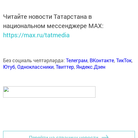
Читайте новости Татарстана в
национальном мессенджере MАХ:
https://max.ru/tatmedia
Без социаль челтәрләрдә:
Телеграм
,
ВКонтакте
,
ТикТок
,
Ютуб
,
Одноклассники
,
Твиттер
,
Яндекс.Дзен
Перейти на страницу новости