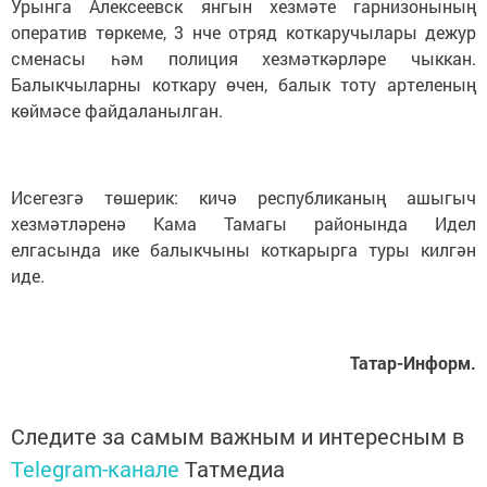
Урынга Алексеевск янгын хезмәте гарнизонының
оператив төркеме, 3 нче отряд коткаручылары дежур
сменасы һәм полиция хезмәткәрләре чыккан.
Балыкчыларны коткару өчен, балык тоту артеленың
көймәсе файдаланылган.
Исегезгә төшерик: кичә республиканың ашыгыч
хезмәтләренә Кама Тамагы районында Идел
елгасында ике балыкчыны коткарырга туры килгән
иде.
Татар-Информ.
Следите за самым важным и интересным в
Telegram-канале
Татмедиа