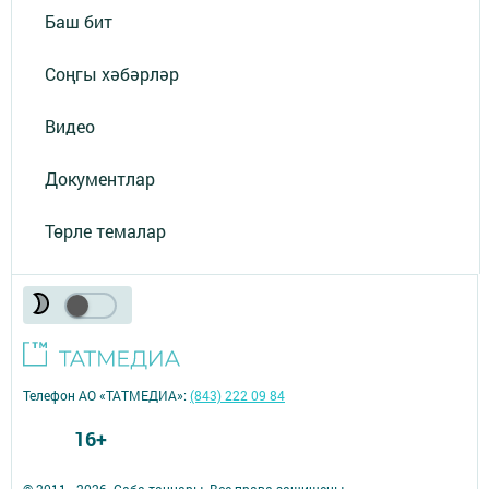
Баш бит
Соңгы хәбәрләр
Видео
Документлар
Төрле темалар
Телефон АО «ТАТМЕДИА»:
(843) 222 09 84
16+
© 2011 - 2026. Саба таңнары. Все права защищены.