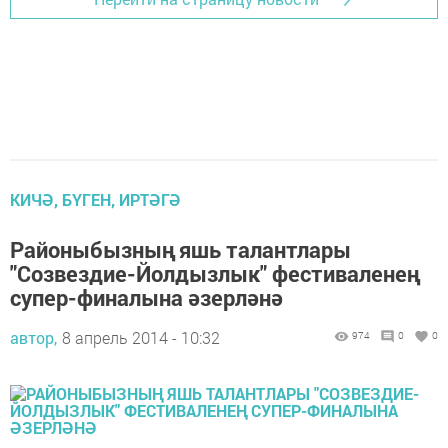
КИЧӘ, БҮГЕН, ИРТӘГӘ
Районыбызның яшь талантлары
"Созвездие-Йолдызлык" фестиваленең
супер-финалына әзерләнә
автор,
8 апрель 2014 - 10:32
974
0
0