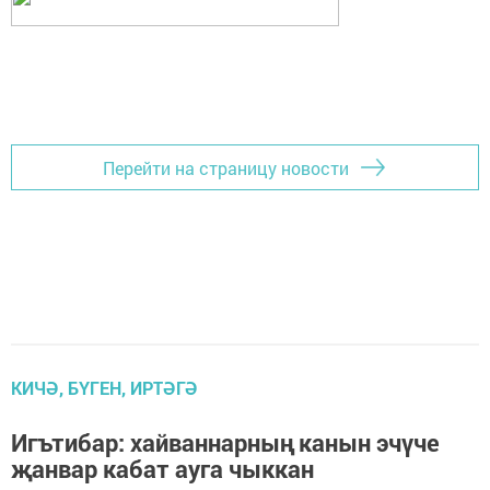
Перейти на страницу новости
КИЧӘ, БҮГЕН, ИРТӘГӘ
Игътибар: хайваннарның канын эчүче
җанвар кабат ауга чыккан