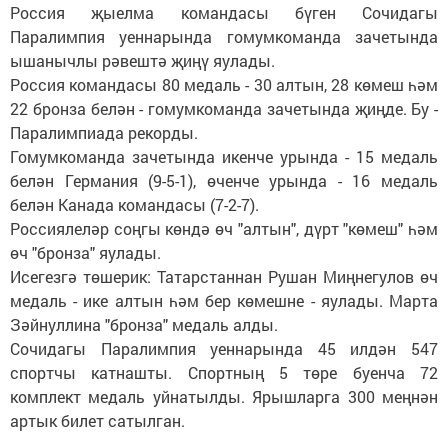
Россия җыелма командасы бүген Сочидагы
Паралимпия уеннарында гомумкоманда зачетында
ышанычлы рәвештә җиңү яулады.
Россия командасы 80 медаль - 30 алтын, 28 көмеш һәм
22 бронза белән - гомумкоманда зачетында җиңде. Бу -
Паралимпиада рекорды.
Гомумкоманда зачетында икенче урында - 15 медаль
белән Германия (9-5-1), өченче урында - 16 медаль
белән Канада командасы (7-2-7).
Россиялеләр соңгы көндә өч "алтын", дүрт "көмеш" һәм
өч "бронза" яулады.
Исегезгә төшерик: Татарстаннан Рушан Миңнегулов өч
медаль - ике алтын һәм бер көмешне - яулады. Марта
Зәйнуллина "бронза" медаль алды.
Сочидагы Паралимпия уеннарында 45 илдән 547
спортчы катнашты. Спортның 5 төре буенча 72
комплект медаль уйнатылды. Ярышларга 300 меңнән
артык билет сатылган.