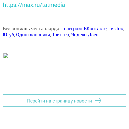
https://max.ru/tatmedia
Без социаль челтәрләрдә:
Телеграм
,
ВКонтакте
,
ТикТок
,
Ютуб
,
Одноклассники
,
Твиттер
,
Яндекс.Дзен
Перейти на страницу новости