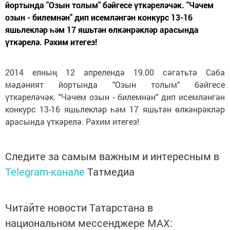
йортында "Озын толым" бәйгесе үткәреләчәк. "Чәчем
озын - билемнән" дип исемләнгән конкурс 13-16
яшьлекләр һәм 17 яшьтән өлкәнрәкләр арасында
үткәрелә. Рәхим итегез!
2014 елның 12 апрелендә 19.00 сәгатьтә Саба
мәдәният йортында "Озын толым" бәйгесе
үткәреләчәк. "Чәчем озын - билемнән" дип исемләнгән
конкурс 13-16 яшьлекләр һәм 17 яшьтән өлкәнрәкләр
арасында үткәрелә. Рәхим итегез!
Следите за самым важным и интересным в
Telegram-канале
Татмедиа
Читайте новости Татарстана в
национальном мессенджере MАХ: