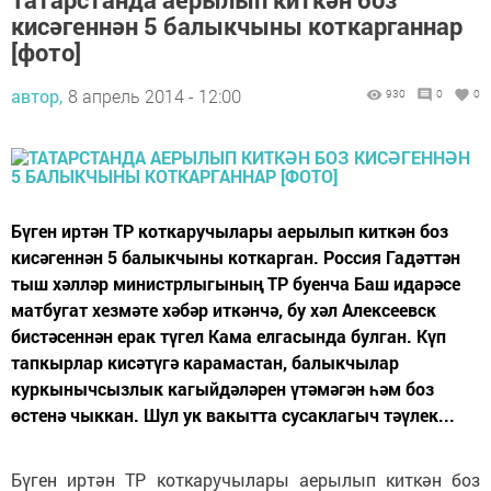
кисәгеннән 5 балыкчыны коткарганнар
[фото]
автор,
8 апрель 2014 - 12:00
930
0
0
Бүген иртән ТР коткаручылары аерылып киткән боз
кисәгеннән 5 балыкчыны коткарган. Россия Гадәттән
тыш хәлләр министрлыгының ТР буенча Баш идарәсе
матбугат хезмәте хәбәр иткәнчә, бу хәл Алексеевск
бистәсеннән ерак түгел Кама елгасында булган. Күп
тапкырлар кисәтүгә карамастан, балыкчылар
куркынычсызлык кагыйдәләрен үтәмәгән һәм боз
өстенә чыккан. Шул ук вакытта сусаклагыч тәүлек...
Бүген иртән ТР коткаручылары аерылып киткән боз