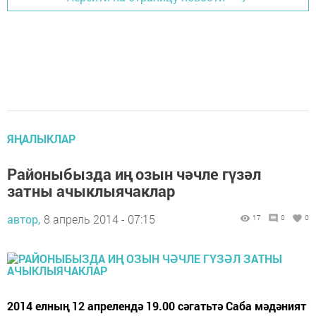
ЯҢАЛЫКЛАР
Районыбызда иң озын чәчле гүзәл
затны ачыклыячаклар
автор,
8 апрель 2014 - 07:15
17
0
0
2014 елның 12 апрелендә 19.00 сәгатьтә Саба мәдәният