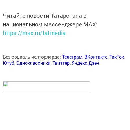
Читайте новости Татарстана в
национальном мессенджере MАХ:
https://max.ru/tatmedia
Без социаль челтәрләрдә:
Телеграм
,
ВКонтакте
,
ТикТок
,
Ютуб
,
Одноклассники
,
Твиттер
,
Яндекс.Дзен