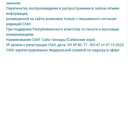
законом.
Перепечатка, воспроизведение и распространение в любом объеме
информации,
размещенной на сайте, возможна только с письменного согласия
редакций СМИ.
При поддержке Республиканского агентства по печати и массовым
коммуникациям.
Наименование СМИ: Саба таннары (Сабинские зори)
№ записи о регистрации СМИ, дата: ЭЛ № ФС 77 - 90147 от 07.10.2025
СМИ зарегистрированно Федеральной службой по надзору в сфере
связи,
информационных технологий и массовых коммуникаций
ФИО главного редактора: Исмагилов Рустем Габдерауфович
Адрес редакции: 422060, Российская Федерация, Республика
Татарстан, Сабинский муниципальный район, п.г.т. Богатые Сабы, ул.
Тукая, д. 95
Телефон редакции: (84362) 2-30-58
Электронная почта: saba-tannary@tatmedia.com
Почта филиала для сообщений о фактах коррупции: saba-
tannary@tatmedia.com
Учредитель СМИ: АО «ТАТМЕДИА»
Антикоррупционная политика
АО «ТАТМЕДИА» использует «cookie»
для персонализации сервисов и
удобства пользователей сайтом.