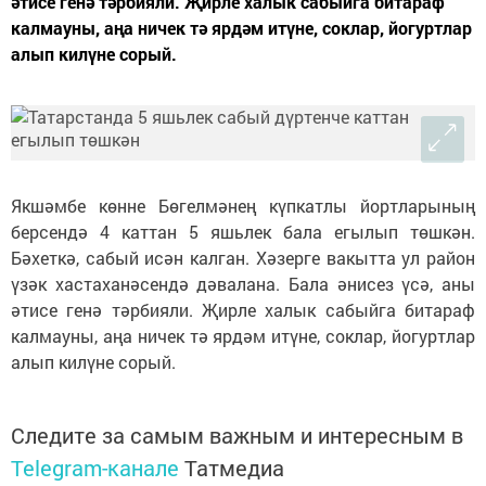
әтисе генә тәрбияли. Җирле халык сабыйга битараф
калмауны, аңа ничек тә ярдәм итүне, соклар, йогуртлар
алып килүне сорый.
Якшәмбе көнне Бөгелмәнең күпкатлы йортларының
берсендә 4 каттан 5 яшьлек бала егылып төшкән.
Бәхеткә, сабый исән калган. Хәзерге вакытта ул район
үзәк хастаханәсендә дәвалана. Бала әнисез үсә, аны
әтисе генә тәрбияли. Җирле халык сабыйга битараф
калмауны, аңа ничек тә ярдәм итүне, соклар, йогуртлар
алып килүне сорый.
Следите за самым важным и интересным в
Telegram-канале
Татмедиа