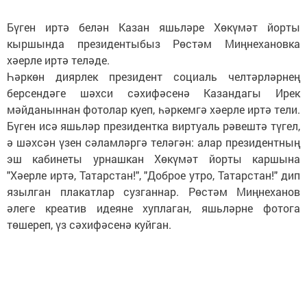
Бүген иртә белән Казан яшьләре Хөкүмәт йорты
кыршында президентыбыз Рөстәм Миңнехановка
хәерле иртә теләде.
Һәркөн диярлек президент социаль челтәрләрнең
берсендәге шәхси сәхифәсенә Казандагы Ирек
мәйданыннан фотолар куеп, һәркемгә хәерле иртә тели.
Бүген исә яшьләр президентка виртуаль рәвештә түгел,
ә шәхсән үзен сәламләргә теләгән: алар президентның
эш кабинеты урнашкан Хөкүмәт йорты каршына
"Хәерле иртә, Татарстан!", "Доброе утро, Татарстан!" дип
язылган плакатлар сузганнар. Рөстәм Миңнеханов
әлеге креатив идеяне хуплаган, яшьләрне фотога
төшереп, үз сәхифәсенә куйган.