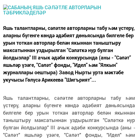
Яшь талантларны, сәләтле авторларны табу һәм үстерү,
аларны бүгенге көндә әдәбият дөньясында билгеле бер
урын тоткан авторлар белән якыннан таныштыру
максатыннан уздырылган "Сәләткә нур булган
йолдызлар" III ачык әдәби конкурсында (аны - "Сәләт"
яшьләр үзәге, "Сәләт" фонды, "Идел" һәм "Ялкын"
журналлары оештыра) Завод Нырты урта мәктәбе
укучысы Гөлүсә Арикеева "Шигърият"...
Яшь талантларны, сәләтле авторларны табу һәм
үстерү, аларны бүгенге көндә әдәбият дөньясында
билгеле бер урын тоткан авторлар белән якыннан
таныштыру максатыннан уздырылган "Сәләткә нур
булган йолдызлар" III ачык әдәби конкурсында (аны -
"Сәләт" яшьләр үзәге, "Сәләт" фонды, "Идел" һәм