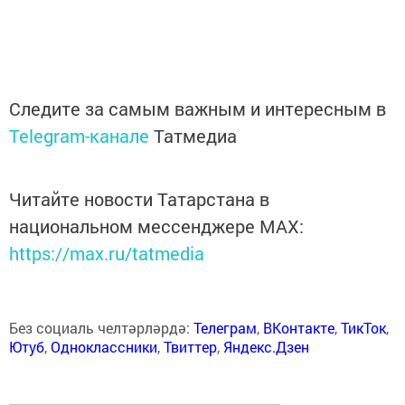
Следите за самым важным и интересным в
Telegram-канале
Татмедиа
Читайте новости Татарстана в
национальном мессенджере MАХ:
https://max.ru/tatmedia
Без социаль челтәрләрдә:
Телеграм
,
ВКонтакте
,
ТикТок
,
Ютуб
,
Одноклассники
,
Твиттер
,
Яндекс.Дзен