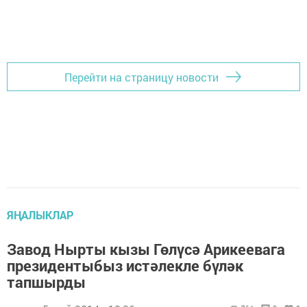
Перейти на страницу новости
ЯҢАЛЫКЛАР
Завод Нырты кызы Гөлүсә Арикеевага
президентыбыз истәлекле бүләк
тапшырды