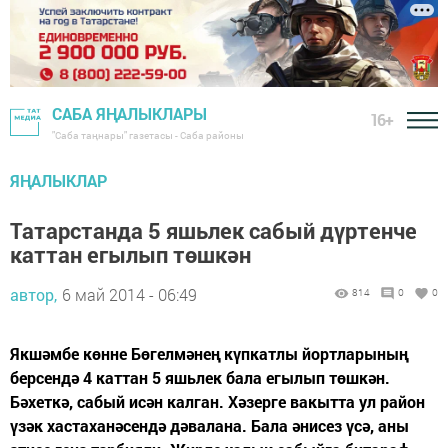
САБА ЯҢАЛЫКЛАРЫ
16+
"Саба таңнары" газетасы - Саба районы
ЯҢАЛЫКЛАР
Татарстанда 5 яшьлек сабый дүртенче
каттан егылып төшкән
автор,
6 май 2014 - 06:49
814
0
0
Якшәмбе көнне Бөгелмәнең күпкатлы йортларының
берсендә 4 каттан 5 яшьлек бала егылып төшкән.
Бәхеткә, сабый исән калган. Хәзерге вакытта ул район
үзәк хастаханәсендә дәвалана. Бала әнисез үсә, аны