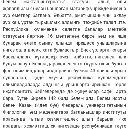
белем мәктәп-ин­тернаты" статусы алып,­ олы
җаваплылык белән башлаган мәгариф учреждениесенә
зур өмет­ләр баглана. Әлбәттә, өмет-ышанычны аклау
зур көч, уртак тырышлык, алдынгы тәҗ­рибә таләп итә.
Республика күләмендә сәләтле балалар мәктәбе
статусын йөрткән 16 мәктәпнең берсе һәм иң яше
буларак, әлеге сынау елында ирешәсе уңышларына
нигез сала дисәк, хата булмастыр. Биек үрләргә, югары
баскычларга күтә­релер өчен, әлбәттә, ни­гез­нең нык
булуы зарур. Белем дәрәҗәсенең төп күрсәткече булган
фән олимпиадаларында район буенча 43 приз­лы урын
яуласалар, җи­де укучы республика күлә­мендәге
олимпиадаларда алдынгы урыннарга ирешкән. Төрле
иҗат-сәнгать бәйгеләрендә дә җиңүчеләр сафы арта
бара. Бүген биредә 142 бала белем ала. Белем йорты
белән Казан (Идел буе) Федераль университетының
Филология һәм мәдәниятара багланышлар институты
арасында тыгыз хезмәттәшлек алып барыла. Ике
арадагы хезмәттәшлек нигезендә республикада тәүге