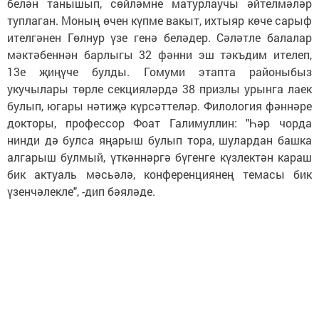
белән танышып, сөйләмне матурлаучы әйтелмәләр
туп­лаган. Моның өчен күпме вакыт, ихтыяр көче сарыф
ителгәнен Гөлнур үзе генә беләдер. Сәләтле балалар
мәктәбеннән барлыгы 32 фәнни эш тәкъдим ителеп,
13е җиңүче булды. Гомуми этапта районыбыз
укучылары төрле секцияләрдә 38 призлы урынга лаек
булып, югары нәтиҗә күрсәттеләр. Филология фәннәре
докторы, профессор Фоат Галимуллин: "Һәр чорда
нинди дә булса яңарыш булып тора, шулардан башка
алгарыш булмый, үткәннәргә бүгенге күзлектән караш
бик актуаль мәсьәлә, конференциянең темасы бик
үзенчәлекле", -дип бәяләде.