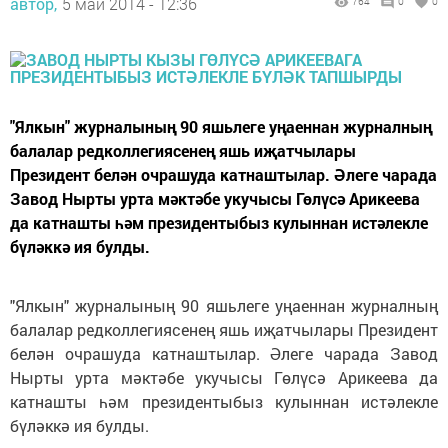
автор,
5 май 2014 - 12:36
764
0
0
"Ялкын" журналының 90 яшьлеге уңаеннан журналның
балалар редколлегиясенең яшь иҗатчылары
Президент белән очрашуда катнаштылар. Әлеге чарада
Завод Нырты урта мәктәбе укучысы Гөлүсә Арикеева
да катнашты һәм президентыбыз кулыннан истәлекле
бүләккә ия булды.
"Ялкын" журналының 90 яшьлеге уңаеннан журналның
балалар редколлегиясенең яшь иҗатчылары Президент
белән очрашуда катнаштылар. Әлеге чарада Завод
Нырты урта мәктәбе укучысы Гөлүсә Арикеева да
катнашты һәм президентыбыз кулыннан истәлекле
бүләккә ия булды.