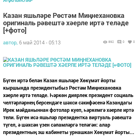
Казан яшьләре Рөстәм Миңнехановка
оригиналь рәвештә хәерле иртә теләде
[+фото]
автор,
6 май 2014 - 05:13
892
0
0
Бүген иртә белән Казан яшьләре Хөкүмәт йорты
кыршында президентыбыз Рөстәм Миңнехановка
хәерле иртә теләде. Һәркөн диярлек президент социаль
челтәрләрнең берсендәге шәхси сәхифәсенә Казандагы
Ирек мәйданыннан фотолар куеп, һәркемгә хәерле иртә
тели. Бүген исә яшьләр президентка виртуаль рәвештә
түгел, ә шәхсән үзен сәламләргә теләгән: алар
президентның эш кабинеты урнашкан Хөкүмәт йорты...