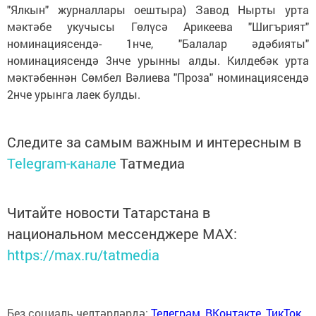
"Ялкын" журналлары оештыра) Завод Нырты урта
мәктәбе укучысы Гөлүсә Арикеева "Шигърият"
номинациясендә- 1нче, "Балалар әдәбияты"
номинациясендә 3нче урынны алды. Килдебәк урта
мәктәбеннән Сөмбел Вәлиева "Проза" номинациясендә
2нче урынга лаек булды.
Следите за самым важным и интересным в
Telegram-канале
Татмедиа
Читайте новости Татарстана в
национальном мессенджере MАХ:
https://max.ru/tatmedia
Без социаль челтәрләрдә:
Телеграм
,
ВКонтакте
,
ТикТок
,