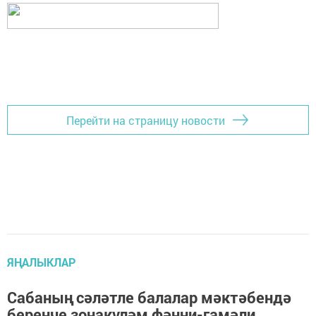
Перейти на страницу новости
ЯҢАЛЫКЛАР
Сабаның сәләтле балалар мәктәбендә
беренче зонакүләм фәнни-гамәли