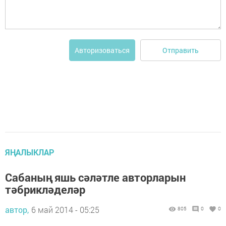
Отправить
Авторизоваться
ЯҢАЛЫКЛАР
Сабаның яшь сәләтле авторларын
тәбрикләделәр
автор,
6 май 2014 - 05:25
805
0
0