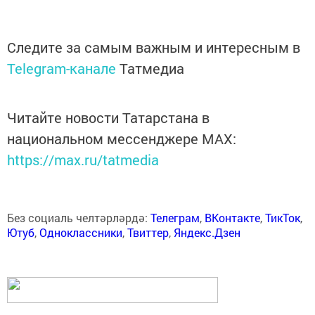
Следите за самым важным и интересным в
Telegram-канале
Татмедиа
Читайте новости Татарстана в
национальном мессенджере MАХ:
https://max.ru/tatmedia
Без социаль челтәрләрдә:
Телеграм
,
ВКонтакте
,
ТикТок
,
Ютуб
,
Одноклассники
,
Твиттер
,
Яндекс.Дзен