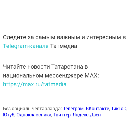
Следите за самым важным и интересным в
Telegram-канале
Татмедиа
Читайте новости Татарстана в
национальном мессенджере MАХ:
https://max.ru/tatmedia
Без социаль челтәрләрдә:
Телеграм
,
ВКонтакте
,
ТикТок
,
Ютуб
,
Одноклассники
,
Твиттер
,
Яндекс.Дзен