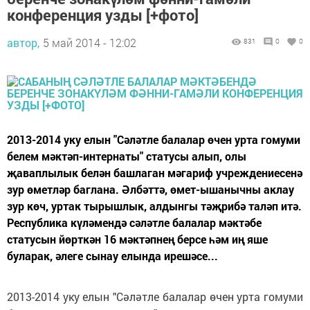
конференция узды [+фото]
автор,
5 май 2014 - 12:02
831
0
0
2013-2014 уку елын "Сә­ләтле балалар өчен урта гомуми
белем мәктәп-ин­тернаты" статусы алып,­ олы
җаваплылык белән башлаган мәгариф учреждениесенә
зур өмет­ләр баглана. Әлбәттә, өмет-ышанычны аклау
зур көч, уртак тырышлык, алдынгы тәҗ­рибә таләп итә.
Республика күләмендә сәләтле балалар мәктәбе
статусын йөрткән 16 мәктәпнең берсе һәм иң яше
буларак, әлеге сынау елында ирешәсе...
2013-2014 уку елын "Сә­ләтле балалар өчен урта гомуми