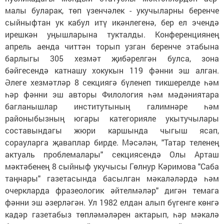
малы буларак, төп үзенчәлек - укучыларны беренче
сыйныфтан ук кабул итү икәнлегенә, бер ел эчендә
ирешкән уңышларына тукталды. Конференциянең
апрель аенда читтән торып узган беренче этабына
барлыгы 305 хезмәт җибәрелгән булса, зона
бәйгесендә катнашу хокукын 119 фәнни эш алган.
Әлеге хезмәтләр 8 секциягә бүленеп тикшерелде һәм
һәр фәнни эш авторы Филология һәм мәдәниятара
багланышлар институтының галимнәре һәм
районыбызның югары категорияле укытучылары
составындагы жюри каршында чыгыш ясап,
сорауларга җаваплар бирде. Мәсәлән, "Татар теленең
актуаль проблемалары" сек­циясендә Олы Арташ
мәктәбенең 8 сыйныф укучысы Гөлнур Кәримова "Саба
таңнары" газетасында басылган мәкаләләрдә һәм
очеркларда фразеологик әйтелмәләр" дигән темага
фәнни эш әзерләгән. Ул 1982 елдан алып бүгенге көнгә
кадәр газетабыз төпләмәләрен актарып, һәр мәкалә