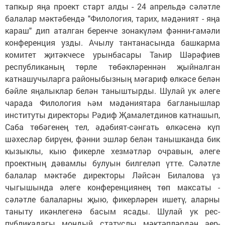
тапкыр яңа проект старт алды - 24 апрельдә сәләтле
балалар мәктәбендә "Филология, тарих, мәдәният - яңа
караш" дип аталган беренче зонакүләм фәнни-гамәли
конференция узды. Ачылу тантанасында башкарма
комитет җитәкчесе урынбасары Таһир Шәрә­фиев
республиканың төр­ле төбәкләреннән җый­нал­ган
катнашучыларга районыбызның мәгариф өлкәсе белән
бәйле яңалыклар белән таныштырды. Шулай ук әлеге
чарада Филология һәм мәдәниятара багланышлар
институты директоры Рәдиф Җамалетдинов катнашып,
Саба төбәгенең тел, әдәбият-сәнгать өл­кә­сенә күп
шәхесләр би­рүен, фәнни эшләр белән танышканда бик
кызыклы, кыю фикерле хезмәтләр очравын, әле­ге
проектның дәвамлы булуын билгеләп үтте. Сәләтле
балалар мәктәбе директоры Ләйсән Билалова үз
чыгышында әлеге конференциянең төп максаты -
сәләтле балаларны җыю, фикерләрен ишетү, аларны
таныту икәнлегенә басым ясады. Шулай ук рес­
публикадагы мондый статуслы мәктәпләрдән аер­