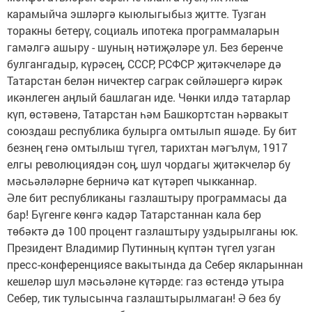
карамыйча эшләргә кыюлыгыбыз җитте. Тузган
торакны бетерү, социаль ипотека программаларын
гамәлгә ашыру - шуның нәтиҗәләре ул. Без беренче
булгангадыр, күрәсең, СССР, РСФСР җитәкчеләре дә
Татарстан белән ничектер саграк сөйләшергә кирәк
икәнлеген аңлый башлаган иде. Чөнки илдә татарлар
күп, өстәвенә, Татарстан һәм Башкортстан һәрвакыт
союздаш республика булыр­га омтылып яшәде. Бу бит
безнең генә омтылыш түгел, тарихтан мәгълүм, 1917
елгы революциядән соң, шул чордагы җитәкчеләр бу
мәсьәләләрне берничә кат күтәреп чык­каннар.
Әле бит республиканы газлаштыру программасы да
бар! Бүгенге көнгә кадәр Татарстаннан кала бер
төбәктә дә 100 процент газлаштыру уздырылганы юк.
Президент Владимир Путинның күптән түгел узган
пресс-конференциясе вакытында да Себер якларыннан
кешеләр шул мәсьәләне күтәрде: газ өстендә утыра
Себер, тик тулысынча газлаштырылмаган! Ә без бу