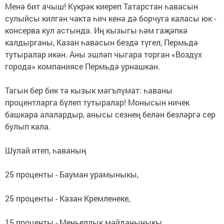
Менә бит ачыш! Күкрәк киереп Татарстан һавасын
сулыйсы килгән чакта һич кенә дә борчуга каласы юк -
консерва кул астында. Иң кызыгы һәм гаҗәпкә
калдырганы, Казан һавасын бездә түгел, Пермьдә
тутыралар икән. Аны эшләп чыгара торган «Воздух
города» компаниясе Пермьдә урнашкан.
Тагын бер бик тә кызык мәгълүмат: һаваны
процентларга бүлеп тутыралар! Монысын ничек
башкара алалардыр, анысы сезнең белән безләргә сер
булып кала.
Шулай итеп, һаваның
25 проценты - Бауман урамыныкы,
25 проценты - Казан Кремленеке,
15 проценты - Меңьеллык мәйданыныкы,