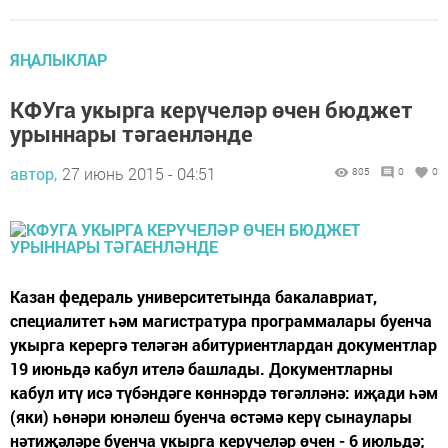
ЯҢАЛЫКЛАР
КФУга укырга керүчеләр өчен бюджет
урыннары тәгаенләнде
автор,
27 июнь 2015 - 04:51
805
0
0
Казан федераль университетында бакалавриат,
специалитет һәм магистратура программалары буенча
укырга керергә теләгән абитуриентлардан документлар
19 июньдә кабул ителә башлады. Документларны
кабул итү исә түбәндәге көннәрдә төгәлләнә: иҗади һәм
(яки) һөнәри юнәлеш буенча өстәмә керү сынаулары
нәтиҗәләре буенча укырга керүчеләр өчен - 6 июльдә;