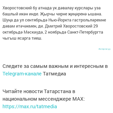
Хворостовский бу атнада ук дәвалау курслары уза
башлый икән инде. Җырчы чирне җиңәренә ышана.
Шуңа да ул сентябрьдә Нью-Йоркта гастрольләремне
дәвам итәчәкмен, ди. Дмитрий Хворостовский 29
октябрьдә Мәскәүдә, 2 ноябрьдә Санкт-Петербургта
чыгыш ясарга тиеш.
Интертат.ру
Следите за самым важным и интересным в
Telegram-канале
Татмедиа
Читайте новости Татарстана в
национальном мессенджере MАХ:
https://max.ru/tatmedia