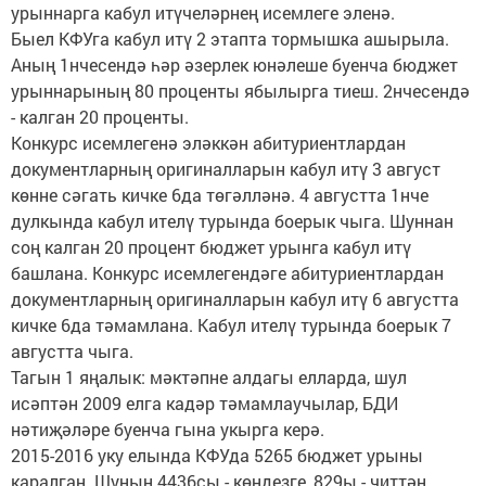
урыннарга кабул итүчеләрнең исемлеге эленә.
Быел КФУга кабул итү 2 этапта тормышка ашырыла.
Аның 1нчесендә һәр әзерлек юнәлеше буенча бюджет
урыннарының 80 проценты ябылырга тиеш. 2нчесендә
- калган 20 проценты.
Конкурс исемлегенә эләккән абитуриентлардан
документларның оригиналларын кабул итү 3 август
көнне сәгать кичке 6да төгәлләнә. 4 августта 1нче
дулкында кабул ителү турында боерык чыга. Шуннан
соң калган 20 процент бюджет урынга кабул итү
башлана. Конкурс исемлегендәге абитуриентлардан
документларның оригиналларын кабул итү 6 августта
кичке 6да тәмамлана. Кабул ителү турында боерык 7
августта чыга.
Тагын 1 яңалык: мәктәпне алдагы елларда, шул
исәптән 2009 елга кадәр тәмамлаучылар, БДИ
нәтиҗәләре буенча гына укырга керә.
2015-2016 уку елында КФУда 5265 бюджет урыны
каралган. Шуның 4436сы - көндезге, 829ы - читтән