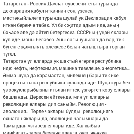
Татарстан - Россия Дәү­ләт суверенитеты турында
декларация кабул иткәннән соң, үзенең
мөстәкыйльлеге турында шулай ук Декларация кабул
иткән беренче төбәк. Ул бик җитди адым иде, аның
бәһасе әле дә әйтеп бетергесез. СССРның уңай яклары
күп иде, моны беләбез. Аны сагынучылар да бар, тик
бүгенге җәмгыять элеккесе белән чагыштыра торган
түгел.
Татарстан ул елларда ук шактый егәрле республика
иде: нефть, нефтехимия, машина төзелеше, энергетика...
Әмма шуңа да карамастан, милекнең бары тик ике
проценты гына республика кулында иде. Шуңа күрә без
үз хокукларыбызны игълан иттек, үзгәртеп кору еллары
башланды. Дөресен әйткәндә, мин ул елларны
революция еллары дип саныйм. Революция -
эволюция... Төрле чаклары булды: революциягә
охшаган яклары да, эволюция чалымнары да...
Тамырдан үзгәреш еллары иде. Халкыбыз
мәнфәгатьләрен беренче планга куеп, як-якка