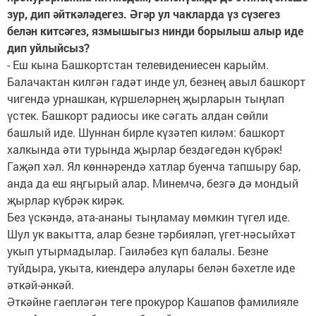
зур, дип әйткәләдегез. Әгәр ул чакларда үз сүзегез
белән китсәгез, язмышыгыз нинди борылыш алыр иде
дип уйлыйсыз?
- Еш кына Башкортстан телевидениесен карыйм.
Балачактан килгән гадәт инде ул, безнең авыл башкорт
чигендә урнашкан, күршеләрнең җырларын тыңлап
үстек. Башкорт радиосы ике сәгать алдан сөйли
башлый иде. Шуннан бирле күзәтеп киләм: башкорт
халкында әти турында җырлар бездәгедән күбрәк!
Гаҗәп хәл. Ял көннәрендә хатлар буенча тапшыру бар,
анда да еш яңгырый алар. Минемчә, безгә дә мондый
җырлар күбрәк кирәк.
Без үскәндә, ата-ананы тыңламау мөмкин түгел иде.
Шул ук вакытта, алар безне тәрбияләп, үгет-нәсыйхәт
укып утырмадылар. Гаиләбез күп балалы. Безне
туйдыра, укыта, киендерә алулары белән бәхетле иде
әткәй-әнкәй.
Әткәйне гаепләгән теге прокурор Кашапов фа­милия­ле