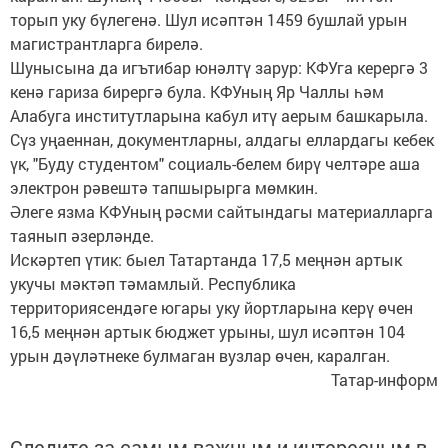
торып уку бүлегенә. Шул исәптән 1459 бушлай урын
магистрантларга бирелә.
Шунысына да игътибар юнәлтү зарур: КФУга керергә 3
кенә гариза бирергә була. КФУның Яр Чаллы һәм
Алабуга институтларына кабул итү аерым башкарыла.
Сүз уңаеннан, документларны, алдагы еллардагы кебек
үк, "Буду студентом" социаль-белем бирү челтәре аша
электрон рәвештә тапшырырга мөмкин.
Әлеге язма КФУның рәсми сайтындагы материалларга
таянып әзерләнде.
Искәртеп үтик: быел Татартанда 17,5 меңнән артык
укучы мәктәп тәмамлый. Республика
территориясендәге югары уку йортларына керү өчен
16,5 меңнән артык бюджет урыны, шул исәптән 104
урын дәүләтнеке булмаган вузлар өчен, каралган.
Татар-информ
Следите за самым важным и интересным в