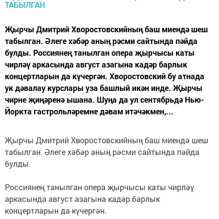
Җырчы Дмитрий Хворостовскийның баш миендә шеш
табылган. Әлеге хәбәр аның рәсми сайтында пәйда
булды. Россиянең танылган опера җырчысы каты
чирләү аркасында август азагына кадәр барлык
концертларын да күчергән. Хворостовский бу атнада
ук дәвалау курслары уза башлый икән инде. Җырчы
чирне җиңәренә ышана. Шуңа да ул сентябрьдә Нью-
Йоркта гастрольләремне дәвам итәчәкмен,...
Җырчы Дмитрий Хворостовскийның баш миендә шеш
табылган. Әлеге хәбәр аның рәсми сайтында пәйда
булды.
Россиянең танылган опера җырчысы каты чирләү
аркасында август азагына кадәр барлык
концертларын да күчергән.