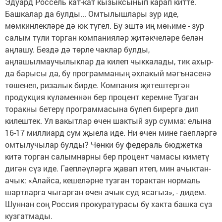
Эдуард Россель кат-кат кызыксынып карап китте.
Башкалар да булды... Омтылышлары зур иде,
мөмкинлекләре дә юк түгел. Бу эштә иң мөһиме - зур
салым түли торган компанияләр җитәкчеләре белән
аңлашу. Бездә дә төрле чаклар булды,
аңлашылмаучылыклар да килеп чыккалады, тик ахыр­
да барысы да, бу программаның әхлакый мәгънәсенә
төшенеп, ризалык бирде. Компания җитештергән
продукция күләменнән бер процент керемне Тузган
торакны бетерү программасына бүлеп бирергә дип
килештек. Ул вакытлар өчен шактый зур сумма: елына
16-17 миллиард сум җые­ла иде. Ни өчен мине гаеп­ләргә
омтылучылар булды? Чөнки бу федераль бюджетка
китә торган салымнарны бер процент чамасы киметү
дигән сүз иде. Гаепләүләргә җавап итеп, мин ачыктан-
ачык: «Алайса, кешеләрне тузган торактан нормаль
шартларга чыгарган өчен ачык суд ясагыз», - дидем.
Шуннан соң Россия прокуратурасы бу хакта башка сүз
кузгатмады.