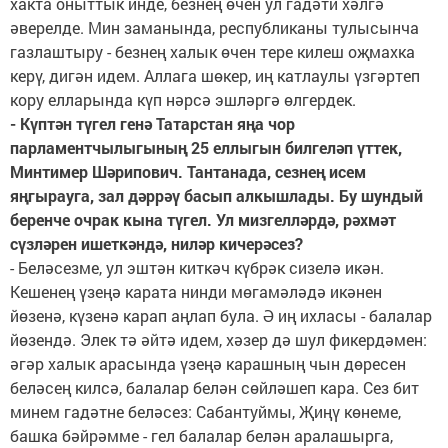
хакта оныттык инде, безнең өчен ул гадәти хәлгә
әверелде. Мин заманында, республиканы тулысынча
газлаштыру - безнең халык өчен тере килеш оҗмахка
керү, дигән идем. Аллага шөкер, иң катлаулы үзгәртеп
кору елларында күп нәрсә эшләргә өлгердек.
- Күптән түгел генә Татарстан яңа чор
парламентчылыгының 25 еллыгын билгеләп үттек,
Минтимер Шәрипович. Тантанада, сезнең исем
яңгырауга, зал дәррәү басып алкышлады. Бу шундый
беренче очрак кына түгел. Ул мизгелләрдә, рәхмәт
сүзләрен ишеткәндә, ниләр кичерәсез?
- Беләсезме, ул эштән киткәч күбрәк сизелә икән.
Кешенең үзеңә карата нинди мөгамәләдә икәнен
йөзенә, күзенә карап аңлап була. Ә иң ихласы - балалар
йөзендә. Элек тә әйтә идем, хәзер дә шул фикердәмен:
әгәр халык арасында үзеңә карашның чын дөресен
беләсең килсә, балалар белән сөйләшеп кара. Сез бит
минем гадәтне беләсез: Сабантуймы, Җиңү көнеме,
башка бәйрәмме - гел балалар белән аралашырга,