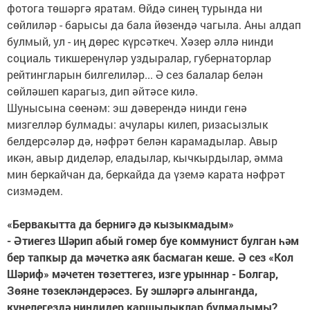
фотога төшәргә яратам. Өйдә синең турында ни
сөйлиләр - барысы да бала йөзендә чагыла. Аны алдап
булмый, ул - иң дөрес күрсәткеч. Хәзер әллә нинди
социаль тикшеренүләр уздыралар, губернаторлар
рейтингларын билгелиләр... Ә сез балалар белән
сөйләшеп карагыз, дип әйтәсе килә.
Шунысына сөенәм: эш дәверендә нинди генә
мизгелләр булмады: ачулары килеп, ризасызлык
белдерсәләр дә, нәфрәт белән карамадылар. Авыр
икән, авыр диделәр, еладылар, кычкырдылар, әмма
мин беркайчан да, беркайда да үземә карата нәфрәт
сизмәдем.
«Бервакытта да бернигә дә кызыкмадым»
- Әтиегез Шәрип абый гомер буе коммунист булган һәм
бер тапкыр да мәчеткә аяк басмаган кеше. Ә сез «Кол
Шәриф» мәчетен төзеттегез, изге урыннар - Болгар,
Зөяне төзекләндерәсез. Бу эшләргә алынганда,
күңелегездә ниндидер каршылыклар булмадымы?