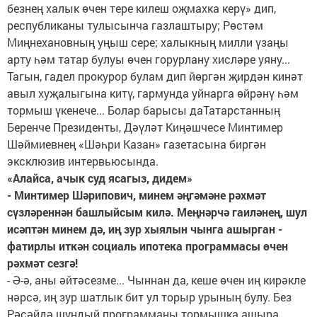
безнең халык өчен тере килеш оҗмахка керү» дип,
респуб­ликаны тулысынча газлаштыру; Рөстәм
Миңнехановның уңыш сере; халыкның милли үзаңы
арту һәм татар булуы өчен горурлану хисләре уяну...
Тагын, гадел прокурор булам дип йөргән җирдән кинәт
авыл хуҗалыгына китү, гармунда уйнарга өйрәнү һәм
тормыш үкенече... Болар барысы даТатарстанның
Беренче Президенты, Дәүләт Киңәшчесе Минтимер
Шәймиевнең «Шәһри Казан» газетасына биргән
эксклюзив интервьюсында.
«Алайса, ачык суд ясагыз, дидем»
- Минтимер Шәрипович, минем әңгәмәне рәхмәт
сүзләреннән башлыйсым килә. Меңнәрчә гаи­ләнең, шул
исәптән минем дә, иң зур хыялын чынга ашырган -
фатирлы иткән социаль ипотека программасы өчен
рәхмәт сезгә!
- Ә-ә, аны әйтәсезме... Чыннан да, кеше өчен иң кирәкле
нәрсә, иң зур шатлык бит ул торыр урының булу. Без
Рәсәйдә шундый программаны тормышка ашыра