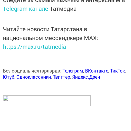
Telegram-канале
Татмедиа
Читайте новости Татарстана в
национальном мессенджере MАХ:
https://max.ru/tatmedia
Без социаль челтәрләрдә:
Телеграм
,
ВКонтакте
,
ТикТок
,
Ютуб
,
Одноклассники
,
Твиттер
,
Яндекс.Дзен