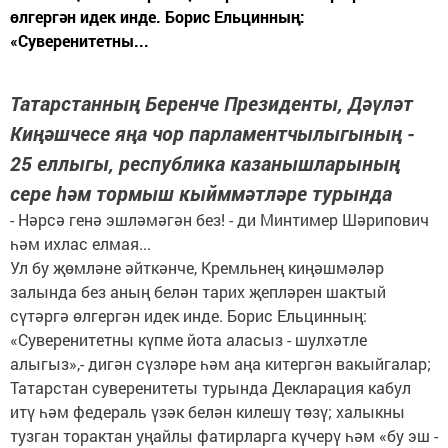
өлгергән идек инде. Борис Ельцинның:
«Суверенитетны...
Татарстанның Беренче Президенты, Дәүләт
Киңәшчесе яңа чор парламентчылыгының -
25 еллыгы, республика казанышларының
сере һәм тормыш кыйммәтләре турында
- Нәрсә генә эшләмәгән без! - ди Минтимер Шәрипович
һәм ихлас елмая...
Ул бу җөмләне әйткәнче, Кремльнең киңәшмәләр
залында без аның белән тарих җепләрен шактый
сүтәргә өлгергән идек инде. Борис Ельцинның:
«Суверенитетны күпме йота аласыз - шулхәтле
алыгыз»,- дигән сүзләре һәм аңа китергән вакыйгалар;
Татарстан суверенитеты турында Декларация кабул
итү һәм федераль үзәк белән килешү төзү; халыкны
тузган торактан уңайлы фатирларга күчерү һәм «бу эш -