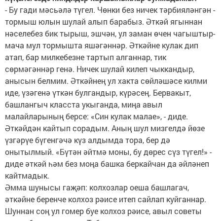
- Бу гади мәсьәлә түгел. Чөнки без ничек тәрбияләнгән -
тормыш юлын шулай алып барабыз. Әткәй ягыннан
нәселебез бик тырыш, эшчән, ул заман өчен чагыштыр­
мача мул тормышта яшәгәннәр. Әткәйне кулак дип
атап, бар милкебезне тартып алганнар, тик
сөрмәгәннәр генә. Ничек шулай килеп чыккандыр,
анысын белмим. Әткәйнең ул хакта сөйләшәсе килми
иде, үзәгенә үткән булгандыр, күрәсең. Бервакыт,
башлангыч класста укыганда, миңа авыл
малайларының берсе: «Син кулак малае», - диде.
Әткәйдән кайтып сорадым. Аның шул мизгелдә йөзе
үзгәрүе бүгенгәчә күз алдымда тора, бер дә
онытылмый. «Бүтән әйтмә моны, бу дөрес сүз түгел!» -
диде әткәй һәм без моңа башка беркайчан да әйләнеп
кайт­мадык.
Әмма шунысы гаҗәп: колхозлар оеша башлагач,
әткәйне беренче колхоз рәисе итеп сайлап куйганнар.
Шуннан соң ул гомер буе колхоз рәисе, авыл советы