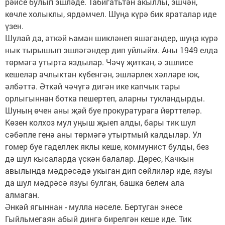
рәисе булып эшләде. Табигатьтән акыллы, эшчән,
көчле холык­лы, ярдәмчел. Шуңа күрә бик яраталар иде
үзен.
Шулай да, әткәй һаман шикләнеп яшәгәндер, шуңа күрә
нык тырышып эшләгәндер дип уйлыйм. Аны 1949 елда
төрмәгә утырта яздылар. Чәчү җиткән, ә эшлисе
кешеләр ачлыктан күбенгән, эшләрлек хәлләре юк,
әлбәттә. Әткәй чәчүгә дигән ике капчык тары
орлыгыннан ботка пешертеп, аларны тукландырды.
Шуның өчен аны җәй буе прокуратурага йөрттеләр.
Көзен колхоз мул уңыш җыеп алды, бары тик шул
сәбәпле генә аны төрмәгә утыртмый калдылар. Ул
гомер буе гаделлек яклы кеше, коммунист булды, без
дә шул кысаларда үскән балалар. Дөрес, Качкын
авылында мәдрәсәдә укыган дип сөйлиләр иде, язуы
да шул мәдрәсә язуы булган, башка белем ала
алмаган.
Әнкәй ягыннан - мулла нәселе. Бертуган энесе
Гыйльмегаян абый дингә бирелгән кеше иде. Тик