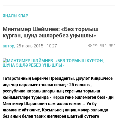
ЯҢАЛЫКЛАР
Минтимер Шәймиев: «Без тормыш
күргән, шуңа эшләребез уңышлы»
автор,
25 июнь 2015 - 10:27
850
0
0
Татарстанның Беренче Президенты, Дәүләт Киңәшчесе
яңа чор парламентчылыгының - 25 еллыгы,
республика казанышларының сере һәм тормыш
кыйммәтләре турында - Нәрсә генә эшләмәгән без! - ди
Минтимер Шәрипович һәм ихлас елмая... Ул бу
җөмләне әйткәнче, Кремльнең киңәшмәләр залында
без аның белән тарих җепләрен шактый сүтәргә