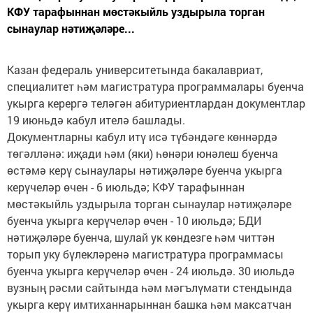
КФУ тарафыннан мөстәкыйль уздырыла торган
сынаулар нәтиҗәләре...
Казан федераль университетында бакалавриат,
специалитет һәм магистратура программалары буенча
укырга керергә теләгән абитуриентлардан документлар
19 июньдә кабул ителә башлады.
Документларны кабул итү исә түбәндәге көннәрдә
төгәлләнә: иҗади һәм (яки) һөнәри юнәлеш буенча
өстәмә керү сынаулары нәтиҗәләре буенча укырга
керүчеләр өчен - 6 июльдә; КФУ тарафыннан
мөстәкыйль уздырыла торган сынаулар нәтиҗәләре
буенча укырга керүчеләр өчен - 10 июльдә; БДИ
нәтиҗәләре буенча, шулай ук көндезге һәм читтән
торып уку бүлекләренә магистратура программасы
буенча укырга керүчеләр өчен - 24 июльдә. 30 июльдә
вузның рәсми сайтында һәм мәгълүмати стендында
укырга керү имтиханнарыннан башка һәм максатчан