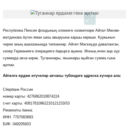
Республика Пенсия фондының элеккеге хезмәткәре Айгөл Мөхәм­
мәтдинова бүген яман шеш авыруына каршы көрәшә. Куркыныч
чирне аның ашказанында тапканнар. Айгөл Мәскәүдә дәваланган,
хәзер Германиягә операциягә барырга җыена. Моның өчен аңа зур
суммада акча кирәк. Туганннары, якыннары җыйган сумма гына
җитми.
Айгөлгә ярдәм итүчеләр акчаны түбәндәге адреска күчерә ала:
Сбербанк России
номер карты: 4276862018874224
счет карты: 40817810962210121233/53
Реквизиты банка:
ИНН: 7707083893
БИК: 049205603