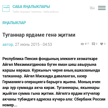
САБА ЯҢАЛЫКЛАРЫ
16+
"Саба таңнары" газетасы - Саба районы
ЯҢАЛЫКЛАР
Туганнар ярдәме генә җитми
автор,
27 июнь 2015 - 04:53
817
0
0
Республика Пенсия фондының элеккеге хезмәткәре
Айгөл Мөхәм­мәтдинова бүген яман шеш авыруына
каршы көрәшә. Куркыныч чирне аның ашказанында
тапканнар. Айгөл Мәскәүдә дәваланган, хәзер
Германиягә операциягә барырга җыена. Моның өчен
аңа зур суммада акча кирәк. Туганннары, якыннары
җыйган сумма гына җитми. Айгөлгә ярдәм итүчеләр
акчаны түбәндәге адреска күчерә ала: Сбербанк России
номер...