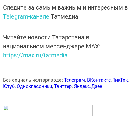
Следите за самым важным и интересным в
Telegram-канале
Татмедиа
Читайте новости Татарстана в
национальном мессенджере MАХ:
https://max.ru/tatmedia
Без социаль челтәрләрдә:
Телеграм
,
ВКонтакте
,
ТикТок
,
Ютуб
,
Одноклассники
,
Твиттер
,
Яндекс.Дзен