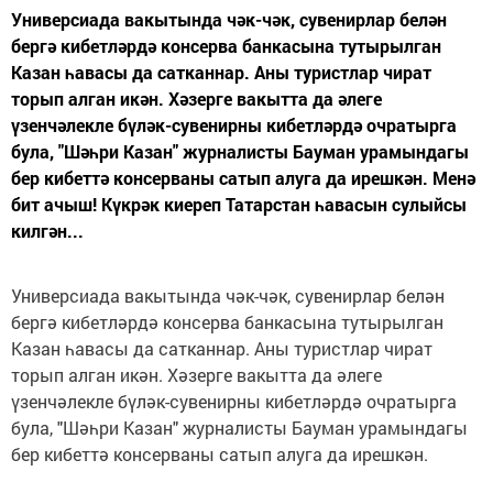
Универсиада вакытында чәк-чәк, сувенирлар белән
бергә кибетләрдә консерва банкасына тутырылган
Казан һавасы да сатканнар. Аны туристлар чират
торып алган икән. Хәзерге вакытта да әлеге
үзенчәлекле бүләк-сувенирны кибетләрдә очратырга
була, "Шәһри Казан" журналисты Бауман урамындагы
бер кибеттә консерваны сатып алуга да ирешкән. Менә
бит ачыш! Күкрәк киереп Татарстан һавасын сулыйсы
килгән...
Универсиада вакытында чәк-чәк, сувенирлар белән
бергә кибетләрдә консерва банкасына тутырылган
Казан һавасы да сатканнар. Аны туристлар чират
торып алган икән. Хәзерге вакытта да әлеге
үзенчәлекле бүләк-сувенирны кибетләрдә очратырга
була, "Шәһри Казан" журналисты Бауман урамындагы
бер кибеттә консерваны сатып алуга да ирешкән.