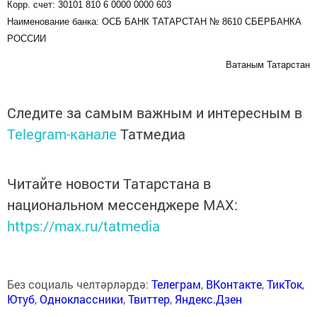
Корр. счет: 30101 810 6 0000 0000 603
Наименование банка: ОСБ БАНК ТАТАРСТАН № 8610 СБЕРБАНКА
РОССИИ
Ватаным Татарстан
Следите за самым важным и интересным в
Telegram-канале
Татмедиа
Читайте новости Татарстана в
национальном мессенджере MАХ:
https://max.ru/tatmedia
Без социаль челтәрләрдә:
Телеграм
,
ВКонтакте
,
ТикТок
,
Ютуб
,
Одноклассники
,
Твиттер
,
Яндекс.Дзен