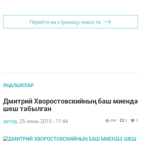
Перейти на страницу новости
ЯҢАЛЫКЛАР
Дмитрий Хворостовскийның баш миендә
шеш табылган
автор,
25 июнь 2015 - 11:44
696
0
0