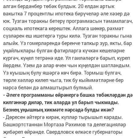
алган бердәнбер төбәк булдык. 20 елдан артык
вакытка 7 процентлы ипотека бирүчеләр әле хәзер дә
юк. Тузган торакны бетерү программасын тәмамлагач,
социаль ипотекага керештек. Аллага шөкер, рәхмәт
сүзләрен еш ишетергә туры килә. Тузган торакны гына
алыйк. Үз гомерләрендә беренче тапкыр зур, якты, бар
уңайлыклары булган фатирларга күчкән кешеләрне
күргәч, күңел тетрәнә иде. Ул гаиләләргә барып, күреп
йөрдем. Үзем дә алар өчен чын күңелдән шатландым.
Үз куышың булу яшәргә көч бирә. Тормыш булгач,
төрле хәлләр килеп чыга, тик бу кыйммәтләрне бер
нәрсә белән дә алмаштырып булмый.
- Әлеге программаны өйрәнергә башка төбәкләрдән дә
килгәннәр диләр, тик аларда ул барып чыкмады.
Безнең уңышның хикмәте нәрсәдә булды икән?
- Дөресен әйтергә кирәк, күпләр тырышып карады.
Башкортстаннан Мортаза Рәхимов та делегацияләр
җибәреп өйрәнде. Свердловск өлкәсе губернаторы