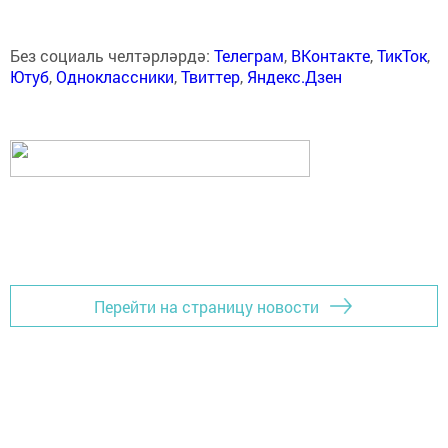
Без социаль челтәрләрдә:
Телеграм
,
ВКонтакте
,
ТикТок
,
Ютуб
,
Одноклассники
,
Твиттер
,
Яндекс.Дзен
Перейти на страницу новости