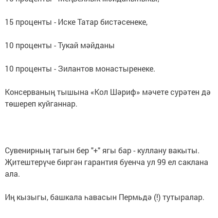
15 проценты - Иске Татар бистәсенеке,
10 проценты - Тукай мәйданы
10 проценты - Зилантов монастыренеке.
Консерваның тышына «Кол Шәриф» мәчете сурәтен дә
төшереп куйганнар.
Сувенирның тагын бер "+" ягы бар - куллану вакыты.
Җитештерүче биргән гарантия буенча ул 99 ел саклана
ала.
Иң кызыгы, башкала һавасын Пермьдә (!) тутыралар.