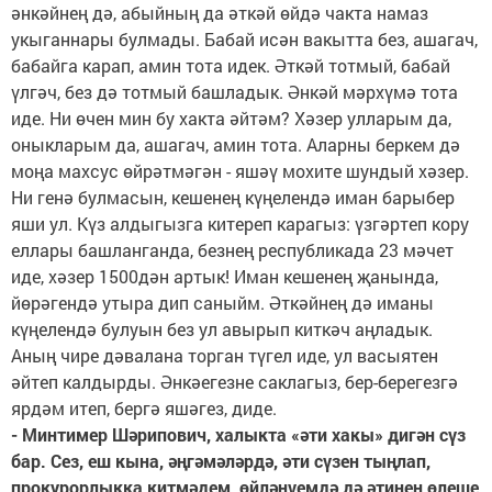
әнкәйнең дә, абыйның да әткәй өйдә чакта намаз
укыганнары булмады. Бабай исән вакытта без, ашагач,
бабайга карап, амин тота идек. Әткәй тотмый, бабай
үлгәч, без дә тотмый башладык. Әнкәй мәрхүмә тота
иде. Ни өчен мин бу хакта әйтәм? Хәзер улларым да,
оныкларым да, ашагач, амин тота. Аларны беркем дә
моңа махсус өйрәтмәгән - яшәү мохите шундый хәзер.
Ни генә булмасын, кешенең күңелендә иман барыбер
яши ул. Күз алдыгызга китереп карагыз: үзгәртеп кору
еллары башланганда, безнең республикада 23 мәчет
иде, хәзер 1500дән артык! Иман кешенең җанында,
йөрәгендә утыра дип саныйм. Әткәйнең дә иманы
күңелендә булуын без ул авырып киткәч аңладык.
Аның чире дәвалана торган түгел иде, ул васыятен
әйтеп калдырды. Әнкәегезне сак­лагыз, бер-берегезгә
ярдәм итеп, бергә яшәгез, диде.
- Минтимер Шәрипович, халыкта «әти хакы» дигән сүз
бар. Сез, еш кына, әңгәмәләрдә, әти сүзен тыңлап,
прокурорлыкка китмәдем, өйләнүемдә дә әтинең өлеше