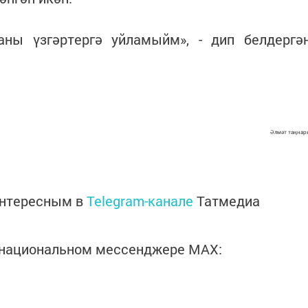
ны үзгәртергә уйламыйм», - дип белдергә
Әлмәт таңнар
интересным в
Telegram-канале
Татмедиа
в национальном мессенджере MАХ: