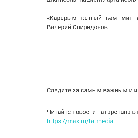
«Карарым катгый һәм мин а
Валерий Спиридонов.
Следите за самым важным и 
Читайте новости Татарстана 
https://max.ru/tatmedia