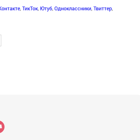
Контакте
,
ТикТок
,
Ютуб
,
Одноклассники
,
Твиттер
,