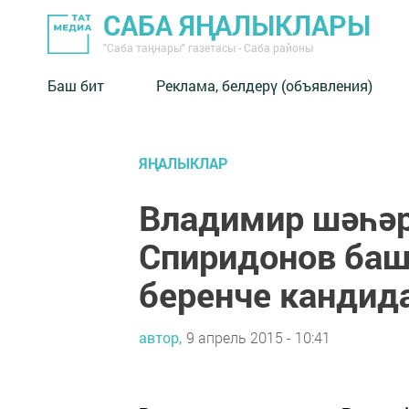
САБА ЯҢАЛЫКЛАРЫ
"Саба таңнары" газетасы - Саба районы
Баш бит
Реклама, белдерү (объявления)
ЯҢАЛЫКЛАР
Владимир шәһәр
Спиридонов баш
беренче кандида
автор,
9 апрель 2015 - 10:41