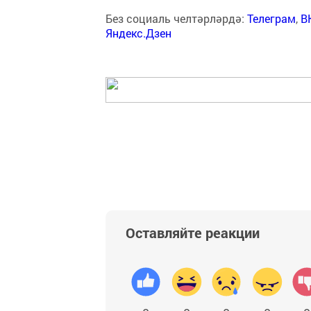
Без социаль челтәрләрдә:
Телеграм
,
В
Яндекс.Дзен
Оставляйте реакции