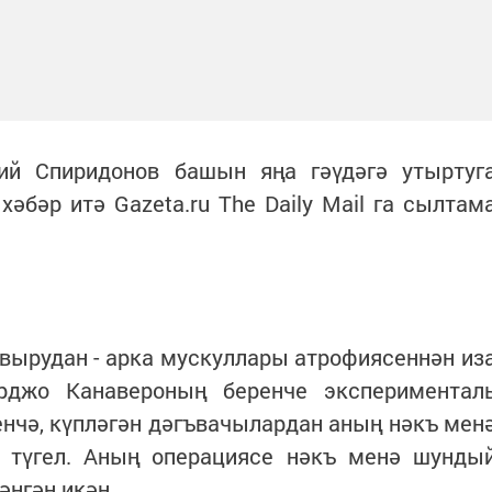
ий Спиридонов башын яңа гәүдәгә утыртуг
хәбәр итә Gazeta.ru The Daily Mail га сылтам
вырудан - арка мускуллары атрофиясеннән из
рджо Канавероның беренче экспериментал
енчә, күпләгән дәгъвачылардан аның нәкъ мен
 түгел. Аның операциясе нәкъ менә шунды
әнгән икән.