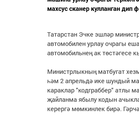
махсус сканер кулланган дип ф
Татарстан Эчке эшләр министр
автомобилен урлау очрагы еша
автомобильнең ак төстәгесе 
Министрлыкның матбугат хезмә
һәм 2 апрельдә ике шундый ма
караклар "кодграббер" атлы ма
җайланма ябылу кодын ачыклар
керергә мөмкинлек бирә. Гәрчә