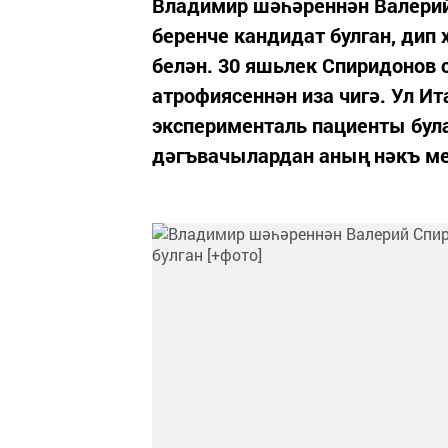
Владимир шәһәреннән Валерий
беренче кандидат булган, дип х
белән. 30 яшьлек Спиридонов 
атрофиясеннән иза чигә. Ул И
эксперименталь пациенты була
дәгъвачылардан аның нәкъ мен