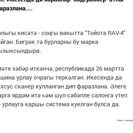
аразлана....
лыгы кисәтә - соңгы вакытта "Тойота RAV-4"
йган. Бигрәк тә бурларны бу марка
кызыксындыра.
те хәбәр иткәнчә, республикада 26 мартта
шина урлау очрагы теркәлгән. Икесендә дә
хсус сканер кулланган дип фаразлана. Әлеге
га ярдәм итә һәм шул сәбәпле салонга үтеп
 урлауга каршы система куелган булса да.
Әлмәт таңнар