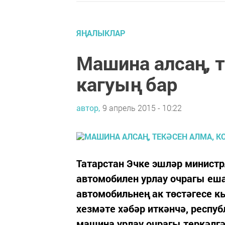
ЯҢАЛЫКЛАР
Машина алсаң, т
кагуың бар
автор,
9 апрель 2015 - 10:22
Татарстан Эчке эшләр министр
автомобилен урлау очрагы еша
автомобильнең ак төстәгесе
хезмәте хәбәр иткәнчә, респу
машина урлау очрагы теркәлгә