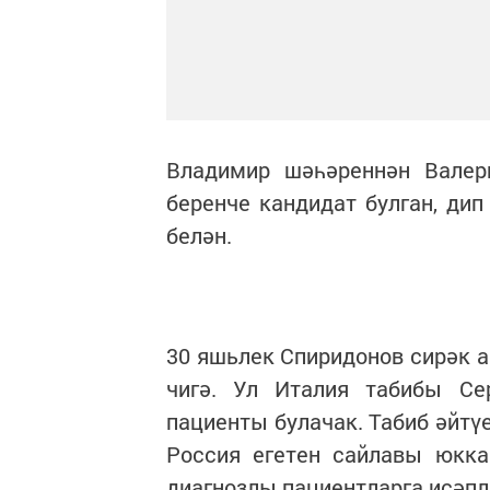
Владимир шәһәреннән Валер
беренче кандидат булган, дип 
белән.
30 яшьлек Спиридонов сирәк а
чигә. Ул Италия табибы Се
пациенты булачак. Табиб әйтү
Россия егетен сайлавы юкка
диагнозлы пациентларга исәпл