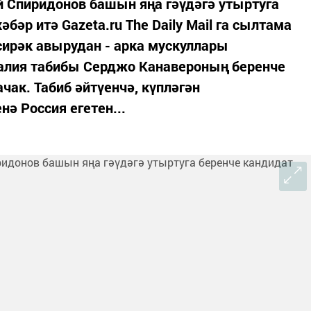
 Спиридонов башын яңа гәүдәгә утыртуга
әбәр итә Gazeta.ru The Daily Mail га сылтама
сирәк авырудан - арка мускуллары
талия табибы Серджо Канавероның беренче
чак. Табиб әйтүенчә, күпләгән
ә Россия егетен...