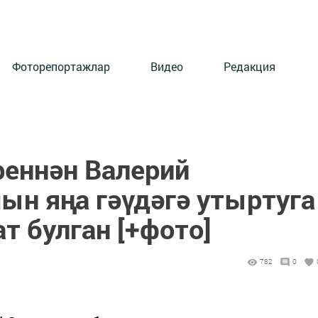
Фоторепортажлар
Видео
Редакция
еннән Валерий
ын яңа гәүдәгә утыртуга
т булган [+фото]
782
0