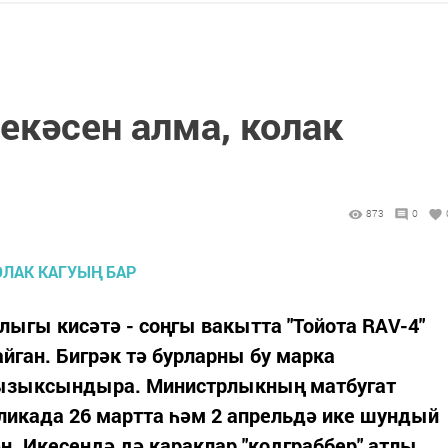
екәсен алма, колак
873
0
лыгы кисәтә - соңгы вакытта "Тойота RAV-4"
йган. Бигрәк тә бурларны бу марка
 кызыксындыра. Министрлыкның матбугат
бликада 26 мартта һәм 2 апрельдә ике шундый
н. Икесендә дә караклар "кодграббер" атлы