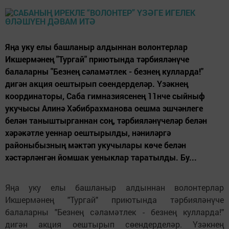
Яңа уку елы башланыр алдыннан волонтерлар
Икшермәнең "Тургай" приютында тәрбияләнүче
балаларны "Безнең сәламәтлек - безнең кулларда!"
дигән акция оештырып сөендерделәр. Үзәкнең
координаторы, Саба гимназиясенең 11нче сыйныф
укучысы Алинә Хәбибрахманова оешма эшчәнлеге
белән таныштырганнан соң, тәрбияләнүчеләр белән
хәрәкәтле уеннар оештырылды, нәниләргә
районыбызның мәктәп укучылары көче белән
хәстәрләнгән йомшак уеныклар таратылды. Бу...
Яңа уку елы башланыр алдыннан волонтерлар
Икшермәнең "Тургай" приютында тәрбияләнүче
балаларны "Безнең сәламәтлек - безнең кулларда!"
дигән акция оештырып сөендерделәр. Үзәкнең