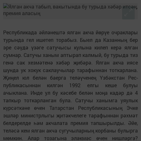
Республикада әйләнештә ялган акча йөрүе очраклары
турында гел ишетеп торабыз. Быел да Казанның бер
эре сәүдә үзәге сатучысы кулына килеп керә ялган
сумнар. Сатучы ханым аптырап калмый, бу турыда тиз
генә сак хезмәтенә хәбәр җибәрә. Ялган акча иясе
шунда ук хокук саклаучылар тарафыннан тоткарлана.
Җиңел юл белән баерга теләүченең Үзбәкстан Рес­
публикасыннан килгән 1992 елгы кеше булуы
ачыклана. Инде ул бу кәсебе белән моңа кадәр дә 4
тапкыр тоткарланган була. Сатучы ханымга уяулык
күрсәткәне өчен Татарстан Республикасының Эчке
эшләр министрлыгы җитәкчелеге тарафыннан рәхмәт
белдерелде һәм акчалата премия тапшырылды. Әйе,
теләсә кем ялган акча сугучыларның корбаны булырга
мөмкин. Алар тозагына эләкмәс өчен нишләргә?