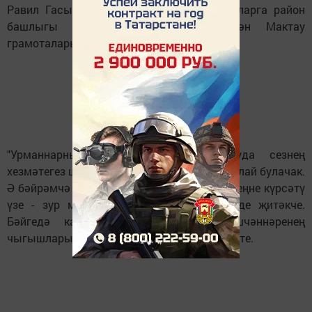
Равил Гасыймов та килде һәм алдынгыларга район
башлыгы Рәис Миңнеханов исеменнән Мактау
грамоталары, Рәхмәт хатлары тапшырды.
"Урманнарны, аның байлыгын саклауда сезнең
хезмәтегез шулхәтле зур һәм киләчәктә шулай булачак.
Ә бәйрәмчә итеп оештырылган ярышта үзеңне күрсәтү
үзе - зур мәртәбә, уңышлар сезгә",- диде җитәкче.
Бәйгедә катнашучыларга Лесхоз үзешчәннәренең
чыгышлары да бәйрәм сәламе булып иреште.