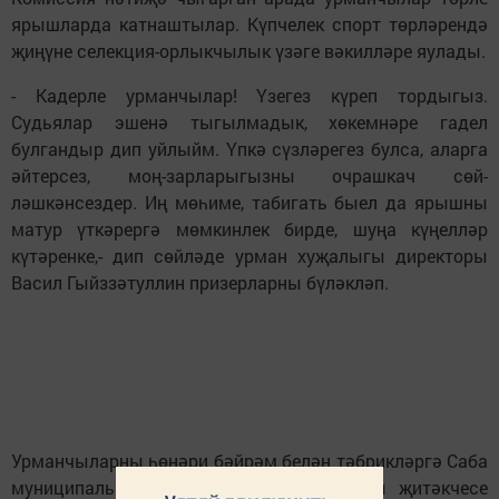
ярышларда катнаштылар. Күпчелек спорт төрләрендә
җиңүне селекция-ор­лыкчылык үзәге вәкилләре яулады.
- Кадерле урманчылар! Үзегез күреп тордыгыз.
Судьялар эшенә тыгылмадык, хөкемнәре гадел
булгандыр дип уйлыйм. Үпкә сүзләрегез булса, аларга
әйтерсез, моң-зарларыгызны очрашкач сөй­
ләшкәнсездер. Иң мө­һиме, табигать быел да ярышны
матур үткәрергә мөмкинлек бирде, шуңа күңелләр
күтәренке,- дип сөйләде урман хуҗалыгы директоры
Васил Гыйззәтуллин призерларны бүләкләп.
Урманчыларны һөнәри бәйрәм белән тәбрикләргә Саба
муниципаль районы башкарма комитеты җитәкчесе