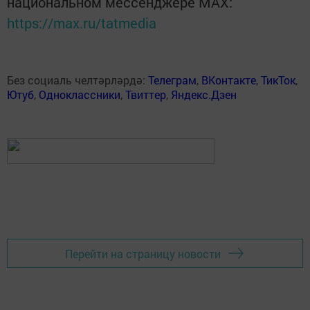
национальном мессенджере MАХ:
https://max.ru/tatmedia
Без социаль челтәрләрдә:
Телеграм
,
ВКонтакте
,
ТикТок
,
Ютуб
,
Одноклассники
,
Твиттер
,
Яндекс.Дзен
Перейти на страницу новости