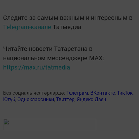
Следите за самым важным и интересным в
Telegram-канале
Татмедиа
Читайте новости Татарстана в
национальном мессенджере MАХ:
https://max.ru/tatmedia
Без социаль челтәрләрдә:
Телеграм
,
ВКонтакте
,
ТикТок
,
Ютуб
,
Одноклассники
,
Твиттер
,
Яндекс.Дзен