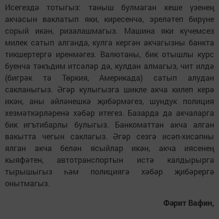
Исегездә тотыгыз: таныш булмаган кеше үзенең
акчасын ваклатып яки, киресенчә, эреләтеп бирүне
сорый икән, ризалашмагыз. Машина яки күчемсез
милек сатып алганда, кулга кергән акчагызны банкта
тикшертергә иренмәгез. Валютаны, бик отышлы курс
буенча тәкъдим итсәләр дә, кулдан алмагыз, чит илдә
(бигрәк тә Төркия, Америкада) сатып алудан
сакланыгыз. Әгәр кулыгызга шикле акча килеп керә
икән, аны әйләнешкә җибәрмәгез, шундук полиция
хезмәткәрләренә хәбәр итегез. Базарда да акчаларга
бик игътибарлы булыгыз. Банкоматтан акча алган
вакытта чегын саклагыз. Әгәр сезгә исәп-хисапны
ялган акча белән ясыйлар икән, акча иясенең
кыяфәтен, автотранспортын истә калдырырга
тырышыгыз һәм полициягә хәбәр җибәрергә
онытмагыз.
Фәрит Вафин,