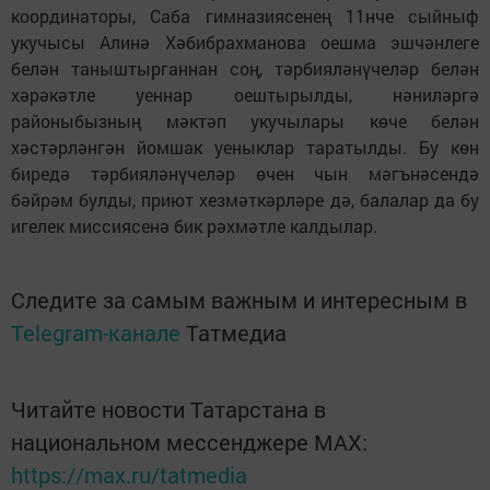
координаторы, Саба гимназиясенең 11нче сыйныф
укучысы Алинә Хәбибрахманова оешма эшчәнлеге
белән таныштырганнан соң, тәрбияләнүчеләр белән
хәрәкәтле уеннар оештырылды, нәниләргә
районыбызның мәктәп укучылары көче белән
хәстәрләнгән йомшак уеныклар таратылды. Бу көн
биредә тәрбияләнүчеләр өчен чын мәгънәсендә
бәйрәм булды, приют хезмәткәрләре дә, балалар да бу
игелек миссиясенә бик рәхмәтле калдылар.
Следите за самым важным и интересным в
Telegram-канале
Татмедиа
Читайте новости Татарстана в
национальном мессенджере MАХ:
https://max.ru/tatmedia