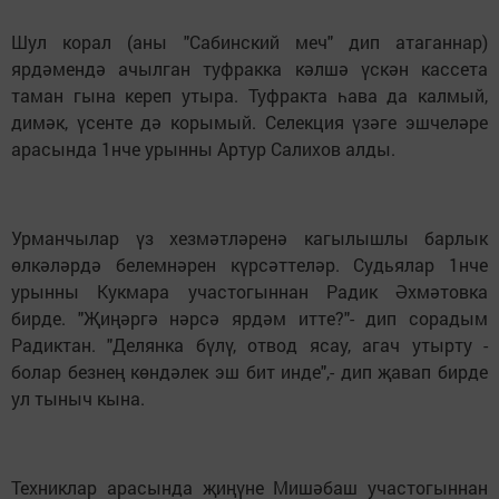
Шул корал (аны "Сабинский меч" дип атаганнар)
ярдәмендә ачылган туфракка кәлшә үскән кассета
таман гына кереп утыра. Туфракта һава да калмый,
димәк, үсенте дә корымый. Селекция үзәге эшчеләре
арасында 1нче урынны Артур Салихов алды.
Урманчылар үз хезмәтләренә кагылышлы барлык
өлкәләрдә белемнәрен күрсәттеләр. Судьялар 1нче
урынны Кукмара участогыннан Радик Әхмәтовка
бирде. "Җиңәргә нәрсә ярдәм итте?"- дип сорадым
Радиктан. "Делянка бүлү, отвод ясау, агач утырту -
болар безнең көндәлек эш бит инде",- дип җавап бирде
ул тыныч кына.
Техниклар арасында җиңүне Ми­шәбаш участогыннан