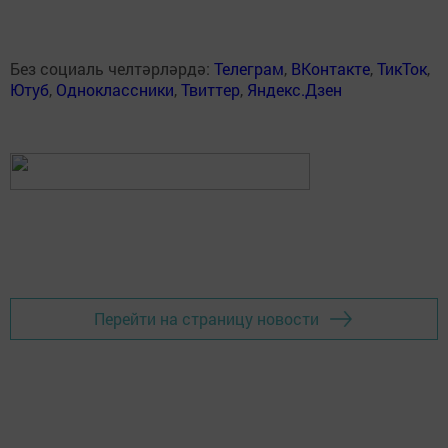
Без социаль челтәрләрдә:
Телеграм
,
ВКонтакте
,
ТикТок
,
Ютуб
,
Одноклассники
,
Твиттер
,
Яндекс.Дзен
Перейти на страницу новости