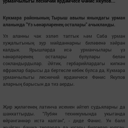
урманчылыгы лесничий ярдәмчесе Фәнис Якупов...
Кукмара районының Тырыш авылы янындагы урман
аланында "Үз һөнәрләренең осталары" ачык­ланды.
Ул аланны чак эзләп таптык һәм Саба урман
хуҗалыгының зур мәйданнарны биләвенә хәйран
калдык. Ярышларда исә урманчылары үз
һөнәрләренең осталары булулары белән
сокландырдылар. Әйтик, гербарийлардагы кипкән
яфраклар барысы да бертөсле кебек булса да, Кукмара
урманчылыгы лесничий ярдәмчесе Фәнис Якупов
аларның барысын да тиз аерды.
Җир җиләгенең латинча исемен әйтеп судьяларны да
шаккаттырды. "Лубян техникумында укыганда
өйрәнгәннәр истә калган", - диде Фәнис. Ун балл
җыйгач, башка төрләрдә дә югары билгеләр күргәч,