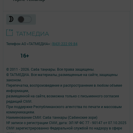
Телефон АО «ТАТМЕДИА»:
(843) 222 09 84
16+
© 2011 - 2026. Саба таңнары. Все права защищены.
© ТАТМЕДИА. Все материалы, размещенные на сайте, защищены
законом.
Перепечатка, воспроизведение и распространение в любом объеме
информации,
размещенной на сайте, возможна только с письменного согласия
редакций СМИ.
При поддержке Республиканского агентства по печати и массовым
коммуникациям.
Наименование СМИ: Саба таннары (Сабинские зори)
№ записи о регистрации СМИ, дата: ЭЛ № ФС 77 - 90147 от 07.10.2025
СМИ зарегистрированно Федеральной службой по надзору в сфере