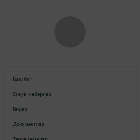
Баш бит
Соңгы хәбәрләр
Видео
Документлар
Төрле темалар