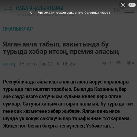
САБА ЯҢАЛЫКЛАРЫ
16+
5
Автоматическое закрытие баннера через
"Саба таңнары" газетасы - Саба районы
ЯҢАЛЫКЛАР
Ялган акча табып, вакытында бу
турыда хәбәр итсәң, премия аласың
автор,
18 сентябрь 2013 - 06:25
867
0
0
Республикада әйләнештә ялган акча йөрүе очраклары
турында гел ишетеп торабыз. Быел да Казанның бер
эре сәүдә үзәге сатучысы кулына килеп керә ялган
сумнар. Сатучы ханым аптырап калмый, бу турыда тиз
генә сак хезмәтенә хәбәр җибәрә. Ялган акча иясе
шунда ук хокук саклаучылар тарафыннан тоткарлана.
Җиңел юл белән баерга теләүченең Үзбәкстан...