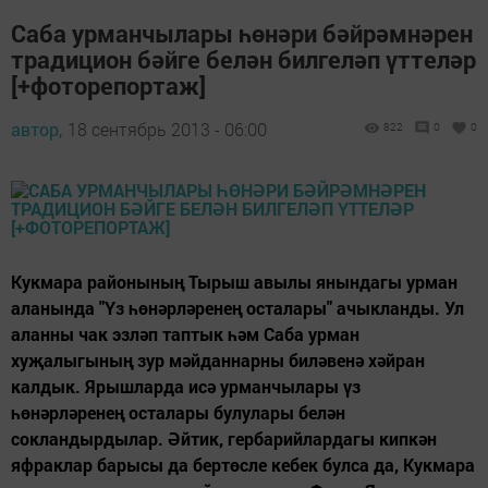
Саба урманчылары һөнәри бәйрәмнәрен
традицион бәйге белән билгеләп үттеләр
[+фоторепортаж]
автор,
18 сентябрь 2013 - 06:00
822
0
0
Кукмара районының Тырыш авылы янындагы урман
аланында "Үз һөнәрләренең осталары" ачык­ланды. Ул
аланны чак эзләп таптык һәм Саба урман
хуҗалыгының зур мәйданнарны биләвенә хәйран
калдык. Ярышларда исә урманчылары үз
һөнәрләренең осталары булулары белән
сокландырдылар. Әйтик, гербарийлардагы кипкән
яфраклар барысы да бертөсле кебек булса да, Кукмара