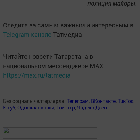
полиция майоры.
Следите за самым важным и интересным в
Telegram-канале
Татмедиа
Читайте новости Татарстана в
национальном мессенджере MАХ:
https://max.ru/tatmedia
Без социаль челтәрләрдә:
Телеграм
,
ВКонтакте
,
ТикТок
,
Ютуб
,
Одноклассники
,
Твиттер
,
Яндекс.Дзен