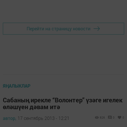
Перейти на страницу новости
ЯҢАЛЫКЛАР
Сабаның ирекле “Волонтер” үзәге игелек
өләшүен дәвам итә
автор,
17 сентябрь 2013 - 12:21
826
0
0