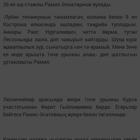
26 ел эш стажлы Рамил Әхмәтҗанов яулады.
-Лубян техникумын тәмамлагач, юллама белән 9 ел
Кострома өлкәсендә эшләдем, тәҗрибә туп­ладым.
Аннары Рәис Нургалиевич, читтә йөрмә, туган
Лесхозыңда эшлә, дип чакырып кайтарды. Шуңа күрә
җаваплылык зур, сынатырга һич тә ярамый. Менә 3нче
ел инде ярышта 1нче урынны алам,- дип шатлыгын
уртаклашты Рамил.
Лесничийлар арасында жюри 1нче урынны Курса
участогыннан Фәрит Гыйлаҗиевка бирде. Егерьлар
бәйгесе Рәмис Әсәтовның җиңүе белән төгәлләнде.
Комиссия нәтиҗә чыгарган арада урманчылар төрле