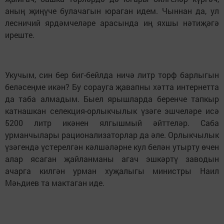
аның җиңүче булачагын юраган идем. Чыннан да, ул
лесничий ярдәмчеләре арасында иң яхшы нәтиҗәгә
иреште.
Укучым, син бер биг-бейлда ничә литр торф барлыгын
беләсеңме икән? Бу сорауга җавапны хәтта интернетта
да таба алмадым. Быел ярышларда беренче тапкыр
катнашкан селекция-орлыкчылык үзәге эшчеләре исә
5200 литр икәнен ялгышмый әйттеләр. Саба
урманчылары рационализаторлар да әле. Орлыкчылык
үзәгендә үстерелгән кәлшәләрне кул белән утырту өчен
алар ясаган җайланманы агач эшкәртү заводын
ачарга килгән урман хуҗалыгы министры Наил
Мәһдиев та мактаган иде.