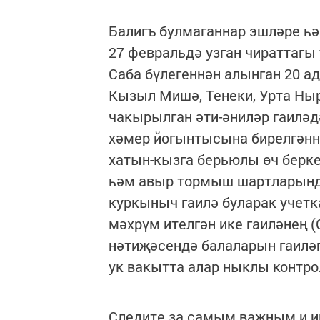
Балигъ булмаганнар эшләре һ
27 февральдә узган чиратта
Саба бүлегеннән алынган 20 а
Кызыл Ми­шә, Тенеки, Урта Н
чакырылган әти-әниләр гаилә
хәмер йогынтысына бирелгәннә
хатын-кызга берьюлы өч берке
һәм авыр тормыш шартларында
куркыныч гаилә буларак учетк
мәхрүм ителгән ике гаиләнең (
нәтиҗәсендә балаларын гаиләг
ук вакытта алар ныклы контро
Следите за самым важным и 