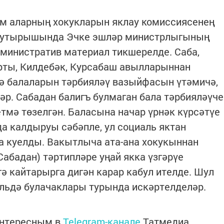
әм аларның хокукларын яклау комиссиясенең
гы утырышында Эчке эшләр министрлыгының
дминистратив материал тикшерелде. Саба,
ырты, Килдебәк, Курсабаш авылларыннан
дә балаларын тәрбияләү вазыйфасын үтәмичә,
р. Сабадан балигъ булмаган бала тәрбияләүче
тмә төзелгән. Баласына начар үрнәк күрсәтүе
 калдыруы сәбәпле, ул социаль яктан
а куелды. Вакытлыча ата-ана хокукыннан
Сабадан) тәртипләре уңай якка үзгәрүе
ә кайтарырга дигән карар кабул ителде. Шул
льдә булачаклары турында искәртелделәр.
интересным в
Telegram-канале
Татмедиа