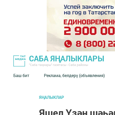
САБА ЯҢАЛЫКЛАРЫ
"Саба таңнары" газетасы - Саба районы
Баш бит
Реклама, белдерү (объявления)
ЯҢАЛЫКЛАР
Яшел Үзән шәһә