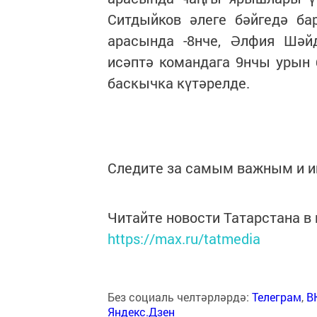
Ситдыйков әлеге бәйгедә б
арасында -8нче, Әлфия Шәй
исәптә командага 9нчы урын
баскычка күтәрелде.
Следите за самым важным и 
Читайте новости Татарстана 
https://max.ru/tatmedia
Без социаль челтәрләрдә:
Телеграм
,
В
Яндекс.Дзен