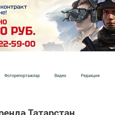
Фоторепортажлар
Видео
Редакция
рендә Татарстан