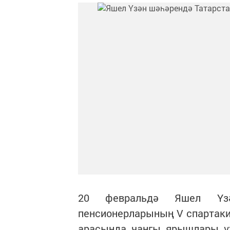
20 февральдә Яшел Үзә
пенсионерларының V спартак
арасында чаңгы ярышлары үт