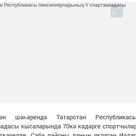
н шәһәрендә Татарстан Республикас
иадасы кысаларында 70кә кадәрге спортчыла
кәрелде. Саба районы данын яклаган Илда