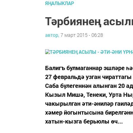
ЯҢАЛЫКЛАР
Тәрбиянең асылы
автор,
7 март 2015 - 06:28
Балигъ булмаганнар эшләре һ
27 февральдә узган чиратта
Саба бүлегеннән алынган 20 а
Кызыл Ми­шә, Тенеки, Урта Н
чакырылган әти-әниләр гаилә
хәмер йогынтысына бирелгәннә
хатын-кызга берьюлы өч...