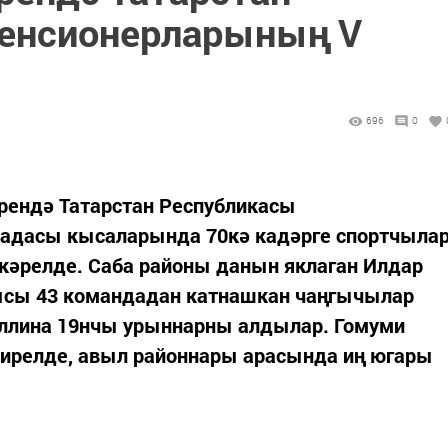
пенсионерларының V
696
0
рендә Татарстан Республикасы
иадасы кысаларында 70кә кадәрге спортчыла
әрелде. Саба районы данын яклаган Илдар
ысы 43 командадан катнашкан чаңгычылар
ллина 19нчы урыннарны алдылар. Гомуми
бирелде, авыл районнары арасында иң югары