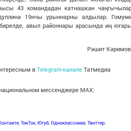
арысы 43 командадан катнашкан чаңгычыла
дуллина 19нчы урыннарны алдылар. Гомум
 бирелде, авыл районнары арасында иң югар
Рәшит Кәримов
интересным в
Telegram-канале
Татмедиа
в национальном мессенджере MАХ:
Контакте
,
ТикТок
,
Ютуб
,
Одноклассники
,
Твиттер
,