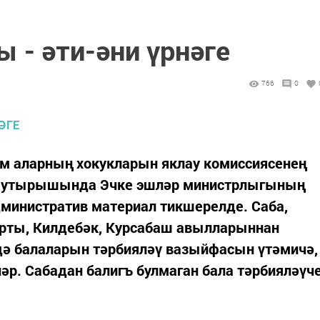
 - әти-әни үрнәге
766
0
әм аларның хокукларын яклау комиссиясенең
гы утырышында Эчке эшләр министрлыгының
дминистратив материал тикшерелде. Саба,
ырты, Килдебәк, Курсабаш авылларыннан
дә балаларын тәрбияләү вазыйфасын үтәмичә,
р. Сабадан балигъ булмаган бала тәрбияләүч