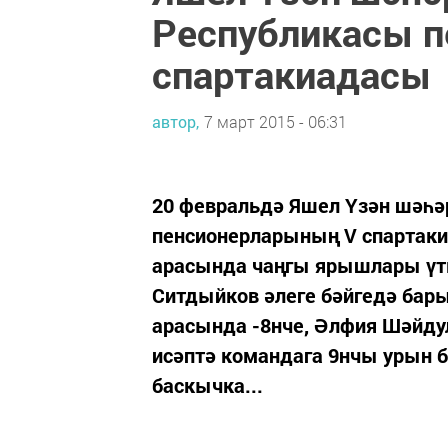
Республикасы 
спартакиадасы
автор,
7 март 2015 - 06:31
20 февральдә Яшел Үзән шәһә
пенсионерларының V спартак
арасында чаңгы ярышлары үтк
Ситдыйков әлеге бәйгедә бар
арасында -8нче, Әлфия Шәйду
исәптә командага 9нчы урын 
баскычка...