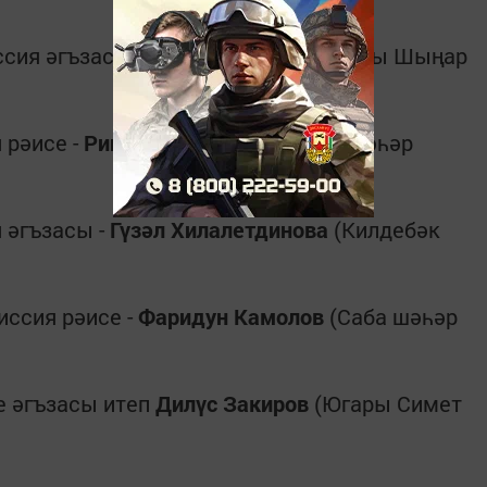
сия әгъзасы -
Рамил Тимербаев
(Олы Шыңар
 рәисе -
Ринат Исмәгыйлев
(Саба шәһәр
 әгъзасы -
Гүзәл Хилалетдинова
(Килдебәк
иссия рәисе -
Фаридун
Камолов
(Саба шәһәр
е әгъзасы итеп
Д
и
лүс Закиров
(Югары Симет