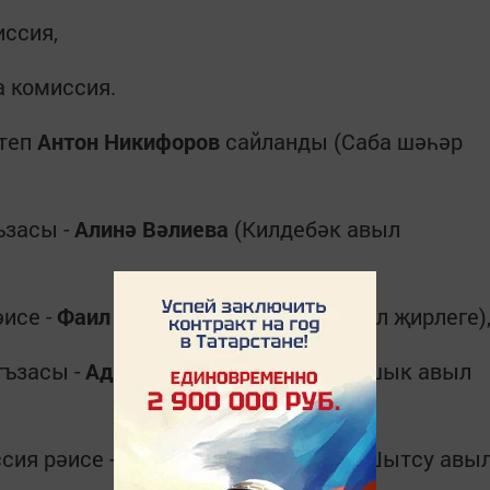
ссия,
 комиссия.
итеп
Антон Никифоров
сайланды (Саба шәһәр
ъзасы -
Алинә Вәлиева
(Килдебәк авыл
әисе -
Фаил Шәфигуллин
(Сатыш авыл җирлеге)
гъзасы -
Адилә Хәбибуллина
(Тимершык авыл
сия рәисе -
Булат Мәүлетов
(Түбән Шытсу авы