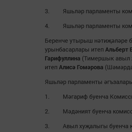
3. Яшьләр парламенты коми
4. Яшьләр парламенты комис
Беренче утырыш нәтиҗәләре б
урынбасарлары итеп
Альберт 
Гарифуллина
(Тимершык авыл җ
итеп
Алисә Гомәрова
(Шәмәрдә
Яшьләр парламенты әгъзалары
1. Мәгариф буенча Комисс
2. Мәдәният буенча комисс
3. Авыл хуҗалыгы буенча к