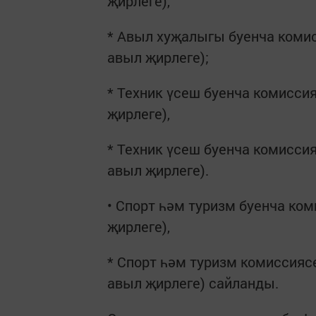
җирлеге),
* Авыл хуҗалыгы буенча комис
авыл җирлеге);
* Техник үсеш буенча комиссия
җирлеге),
* Техник үсеш буенча комиссия
авыл җирлеге).
• Спорт һәм туризм буенча ком
җирлеге),
* Спорт һәм туризм комиссияс
авыл җирлеге) сайланды.