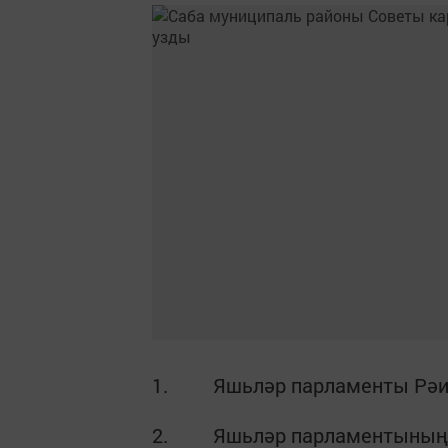
1. Яшьләр парламенты Рәис
2. Яшьләр парламентының җ