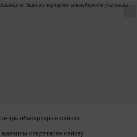
е урынбасарларын сайлау.
аваплы секретарен сайлау.