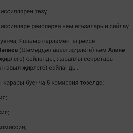
ссияләрен төзү.
сияләре рәисләрен һәм әгъзаларын сайлау.
уенча, Яшьләр парламенты рәисе
Вәлиев
(Шәмәрдән авыл җирлеге) һәм
Алинә
ирлеге) сайланды, җаваплы секретарь
н авыл җирлеге) сайланды.
 карары буенча 5 комиссия төзелде:
ия;
ия;
омиссия;