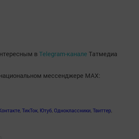
интересным в
Telegram-канале
Татмедиа
в национальном мессенджере MАХ:
Контакте
,
ТикТок
,
Ютуб
,
Одноклассники
,
Твиттер
,