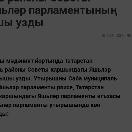
ьләр парламентының
шы узды
1185
0
ы мәдәният йортында Татарстан
ль районы Советы каршындагы Яшьләр
рышы узды. Утырышны Саба муниципаль
шьләр парламенты рәисе, Татарстан
 каршындагы Яшьләр парламенты әгъзасы
шьләр парламенты утырышында көн
ды: