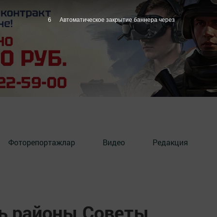
5
Автоматическое закрытие баннера через
Фоторепортажлар
Видео
Редакция
ь районы Советы