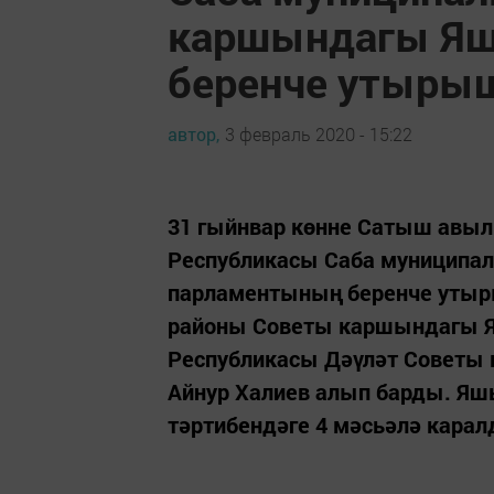
каршындагы Яш
беренче утыры
автор,
3 февраль 2020 - 15:22
31 гыйнвар көнне Сатыш авыл
Республикасы Саба муниципа
парламентының беренче уты
районы Советы каршындагы Я
Республикасы Дәүләт Советы
Айнур Халиев алып барды. Я
тәртибендәге 4 мәсьәлә карал