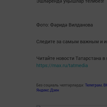
Эшләрендә уңышлар телибез!
Фото: Фәридә Вилданова
Следите за самым важным и 
Читайте новости Татарстана 
https://max.ru/tatmedia
Без социаль челтәрләрдә:
Телеграм
,
В
Яндекс.Дзен