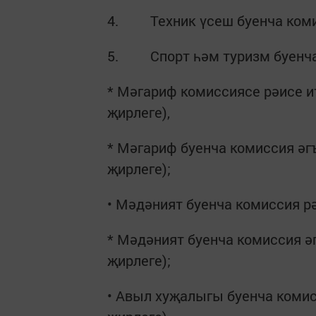
4. Техник үсеш буенча коми
5. Спорт һәм туризм буенча
* Мәгариф комиссиясе рәисе 
җирлеге),
* Мәгариф буенча комиссия әг
җирлеге);
• Мәдәният буенча комиссия р
* Мәдәният буенча комиссия ә
җирлеге);
• Авыл хуҗалыгы буенча комис