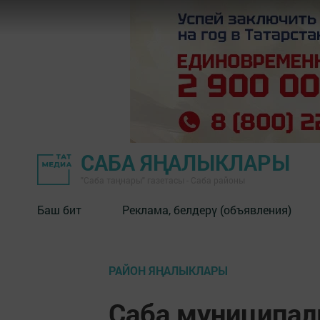
САБА ЯҢАЛЫКЛАРЫ
"Саба таңнары" газетасы - Саба районы
Баш бит
Реклама, белдерү (объявления)
РАЙОН ЯҢАЛЫКЛАРЫ
Саба муниципал