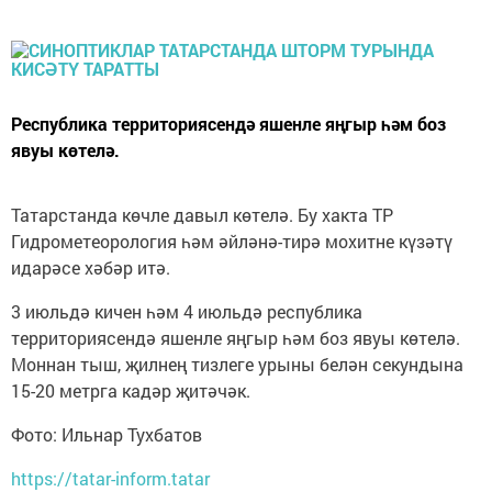
Республика территориясендә яшенле яңгыр һәм боз
явуы көтелә.
Татарстанда көчле давыл көтелә. Бу хакта ТР
Гидрометеорология һәм әйләнә-тирә мохитне күзәтү
идарәсе хәбәр итә.
3 июльдә кичен һәм 4 июльдә республика
территориясендә яшенле яңгыр һәм боз явуы көтелә.
Моннан тыш, җилнең тизлеге урыны белән секундына
15-20 метрга кадәр җитәчәк.
Фото: Ильнар Тухбатов
https://tatar-inform.tatar