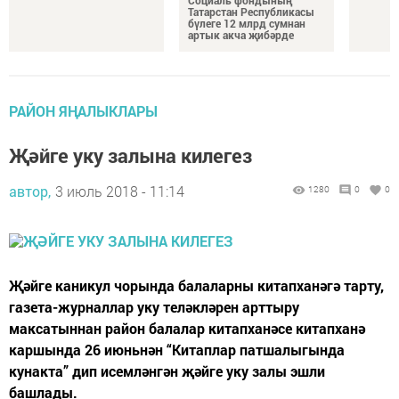
Социаль фондының
Татарстан Республикасы
бүлеге 12 млрд сумнан
артык акча җибәрде
РАЙОН ЯҢАЛЫКЛАРЫ
Җәйге уку залына килегез
автор,
3 июль 2018 - 11:14
1280
0
0
Җәйге каникул чорында балаларны китапханәгә тарту,
газета-журналлар уку теләкләрен арттыру
максатыннан район балалар китапханәсе китапханә
каршында 26 июньнән “Китаплар патшалыгында
кунакта” дип исемләнгән җәйге уку залы эшли
башлады.