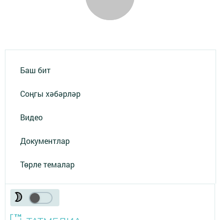
Баш бит
Соңгы хәбәрләр
Видео
Документлар
Төрле темалар