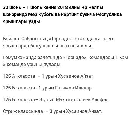
30 июнь – 1 июль көнне 2018 елны Яр Чаллы
шәһәрендә Мер Кубогына картинг буенча Республика
ярышлары узды.
Байлар Сабасының «Торнадо» командасы әлеге
ярышларда бик уңышлы чыгыш ясады.
Гомумкоманда зачетында «Торнадо» командасы 1 һәм
3 команда урыны яулады.
125 А класста – 1 урын Хусаинов Айзат
125 Б класста - 1 урын Галимов Ильнар
125 Б класста– 3 урын Мухаметгалиев Альфис
Стриж классында – 3 урын Хусаинов Айзат.