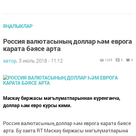
ЯҢАЛЫКЛАР
Россия валютасының доллар һәм еврога
карата бәясе арта
автор,
3 июль 2018 - 11:12
1225
0
0
Мәскәү биржасы мәгълүматларыннан күренгәнчә,
доллар һәм евро курсы кими.
Россия валютасының доллар һәм еврога карата бәясе
арта. Бу хакта RT Мәскәү биржасы мәгълүматларына