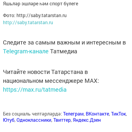
Яшьләр эшләре һәм спорт бүлеге
Фото: http://saby.tatarstan.ru
http://saby.tatarstan.ru
Следите за самым важным и интересным в
Telegram-канале
Татмедиа
Читайте новости Татарстана в
национальном мессенджере MАХ:
https://max.ru/tatmedia
Без социаль челтәрләрдә:
Телеграм
,
ВКонтакте
,
ТикТок
,
Ютуб
,
Одноклассники
,
Твиттер
,
Яндекс.Дзен