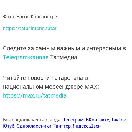
Фото: Елена Кривопатре
https://tatar-inform.tatar
Следите за самым важным и интересным в
Telegram-канале
Татмедиа
Читайте новости Татарстана в
национальном мессенджере MАХ:
https://max.ru/tatmedia
Без социаль челтәрләрдә:
Телеграм
,
ВКонтакте
,
ТикТок
,
Ютуб
,
Одноклассники
,
Твиттер
,
Яндекс.Дзен