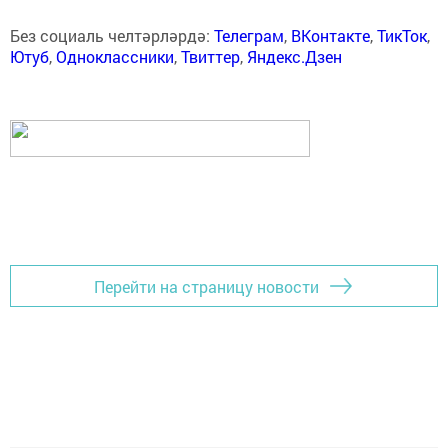
Без социаль челтәрләрдә:
Телеграм
,
ВКонтакте
,
ТикТок
,
Ютуб
,
Одноклассники
,
Твиттер
,
Яндекс.Дзен
Перейти на страницу новости