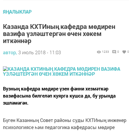
ЯҢАЛЫКЛАР
Казанда КХТИның кафедра мөдирен
вазифа үзләштергән өчен хөкем
иткәннәр
автор,
3 июль 2018 - 11:03
1233
0
0
Вузның кафедра мөдире үзен фәнни хезмәткәр
вазифасына билгеләп куярга кушса да, бу урында
эшләмәгән.
Бүген Казанның Совет районы суды КХТИның инженер
психологиясе һәм педагогика кафедрасы мөдире