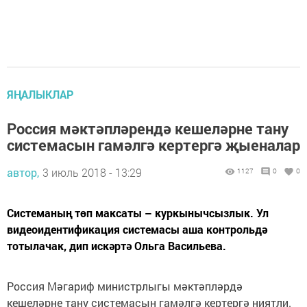
ЯҢАЛЫКЛАР
Россия мәктәпләрендә кешеләрне тану
системасын гамәлгә кертергә җыеналар
автор,
3 июль 2018 - 13:29
1127
0
0
Системаның төп максаты – куркынычсызлык. Ул
видеоидентификация системасы аша контрольдә
тотылачак, дип искәртә Ольга Васильева.
Россия Мәгариф министрлыгы мәктәпләрдә
кешеләрне тану системасын гамәлгә кертергә ниятли.