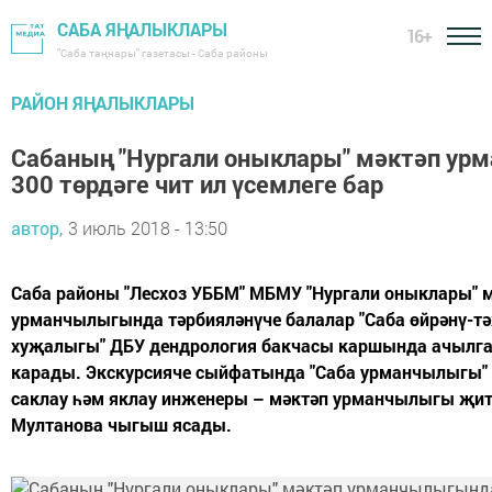
САБА ЯҢАЛЫКЛАРЫ
16+
"Саба таңнары" газетасы - Саба районы
РАЙОН ЯҢАЛЫКЛАРЫ
Сабаның "Нургали оныклары" мәктәп у
300 төрдәге чит ил үсемлеге бар
автор,
3 июль 2018 - 13:50
Саба районы "Лесхоз УББМ" МБМУ "Нургали оныклары" 
урманчылыгында тәрбияләнүче балалар "Саба өйрәнү-т
хуҗалыгы" ДБУ дендрология бакчасы каршында ачылга
карады. Экскурсияче сыйфатында "Саба урманчылыгы"
саклау һәм яклау инженеры – мәктәп урманчылыгы җит
Мултанова чыгыш ясады.