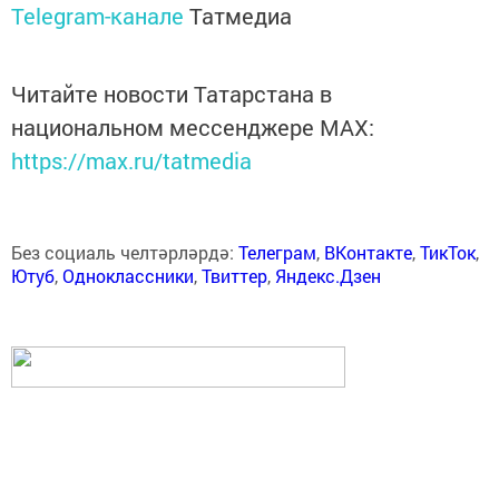
Telegram-канале
Татмедиа
Читайте новости Татарстана в
национальном мессенджере MАХ:
https://max.ru/tatmedia
Без социаль челтәрләрдә:
Телеграм
,
ВКонтакте
,
ТикТок
,
Ютуб
,
Одноклассники
,
Твиттер
,
Яндекс.Дзен