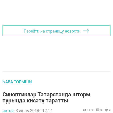
Перейти на страницу новости
ҺАВА ТОРЫШЫ
Синоптиклар Татарстанда шторм
турында кисәтү таратты
автор,
3 июль 2018 - 12:17
1474
0
0