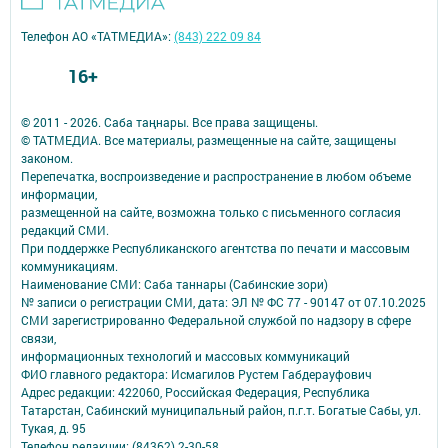
Телефон АО «ТАТМЕДИА»:
(843) 222 09 84
16+
© 2011 - 2026. Саба таңнары. Все права защищены.
© ТАТМЕДИА. Все материалы, размещенные на сайте, защищены
законом.
Перепечатка, воспроизведение и распространение в любом объеме
информации,
размещенной на сайте, возможна только с письменного согласия
редакций СМИ.
При поддержке Республиканского агентства по печати и массовым
коммуникациям.
Наименование СМИ: Саба таннары (Сабинские зори)
№ записи о регистрации СМИ, дата: ЭЛ № ФС 77 - 90147 от 07.10.2025
СМИ зарегистрированно Федеральной службой по надзору в сфере
связи,
информационных технологий и массовых коммуникаций
ФИО главного редактора: Исмагилов Рустем Габдерауфович
Адрес редакции: 422060, Российская Федерация, Республика
Татарстан, Сабинский муниципальный район, п.г.т. Богатые Сабы, ул.
Тукая, д. 95
Телефон редакции: (84362) 2-30-58