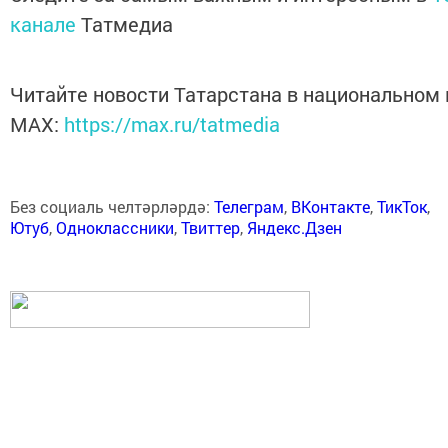
канале
Татмедиа
Читайте новости Татарстана в национальном
MАХ:
https://max.ru/tatmedia
Без социаль челтәрләрдә:
Телеграм
,
ВКонтакте
,
ТикТок
,
Ютуб
,
Одноклассники
,
Твиттер
,
Яндекс.Дзен