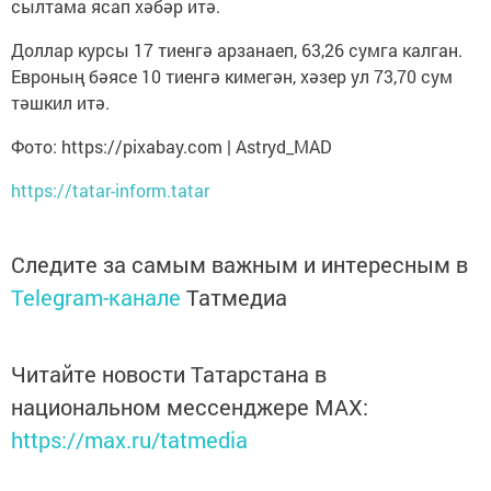
сылтама ясап хәбәр итә.
Доллар курсы 17 тиенгә арзанаеп, 63,26 сумга калган.
Евроның бәясе 10 тиенгә кимегән, хәзер ул 73,70 сум
тәшкил итә.
Фото: https://pixabay.com | Astryd_MAD
https://tatar-inform.tatar
Следите за самым важным и интересным в
Telegram-канале
Татмедиа
Читайте новости Татарстана в
национальном мессенджере MАХ:
https://max.ru/tatmedia