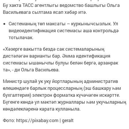
Бу хакта ТАСС агентлыгы ведомство башлыгы Ольга
Васильевага сылтама ясап хәбәр итә.
Системаның төп максаты – куркынычсызлык. Ул
видеоидентификация системасы аша контрольдә
тотылачак.
«Хәзерге вакытта бездә сак системаларының
дистәләгән варианты бар. Әмма идентификация
системасы ышанычлы булуы белән бергә, арзанрак
та», - ди Ольга Васильева.
Министр шулай ук уку йортларының административ
өлешендәге барлык процессларның (эш башкару һәм
бухгалтерия) электрон форматка күчәчәген искәртте.
Бүгенге көндә ул мәктәп журналлары һәм укучыларның
көндәлекләренә карата кулланыла.
Фото: https://pixabay.com | geralt