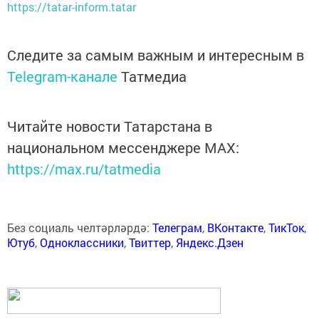
https://tatar-inform.tatar
Следите за самым важным и интересным в
Telegram-канале
Татмедиа
Читайте новости Татарстана в
национальном мессенджере MАХ:
https://max.ru/tatmedia
Без социаль челтәрләрдә:
Телеграм
,
ВКонтакте
,
ТикТок
,
Ютуб
,
Одноклассники
,
Твиттер
,
Яндекс.Дзен