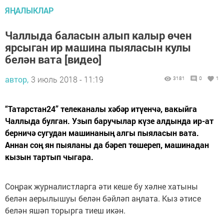
ЯҢАЛЫКЛАР
Чаллыда баласын алып калыр өчен
ярсыган ир машина пыяласын кулы
белән вата [видео]
автор,
3 июль 2018 - 11:19
3181
0
1
“Татарстан24” телеканалы хәбәр итүенчә, вакыйга
Чаллыда булган. Узып баручылар күзе алдында ир-ат
берничә сугудан машинаның алгы пыяласын вата.
Аннан соң ян пыяланы да бәреп төшереп, машинадан
кызын тартып чыгара.
Соңрак журналистларга әти кеше бу хәлне хатыны
белән аерылышуы белән бәйләп аңлата. Кыз әтисе
белән яшәп торырга тиеш икән.