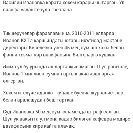
Василий Ивановка карата хөкем карары чыгарган. Ул
вазифа үзләштерүдә гаепләнә.
Тикшерүчеләр фаразлавынча, 2010-2011 елларда
Иванов КХТИ каршындагы югары икътисад мәктәбе
директоры Киселевка үзен 45 мең сум эш хакы белән
фәнни хезмәткәр вазифасына билгеләргә кушкан.
Әмма ул бу урында эшләргә җыенмаган. Шул рәвешле,
Иванов 1 миллион сумнан артык акча «эшләргә»
өлгергән.
Хөкем ителүче адвокат киңәше буенча журналистлар
белән аралашудан баш тарткан.
Cуд Ивановка 50 мең сум күләмендә штраф салган.
Шул ук вакытта ул моңа кадәр биләгән кафедра мөдире
вазифасына кире кайта алачак.