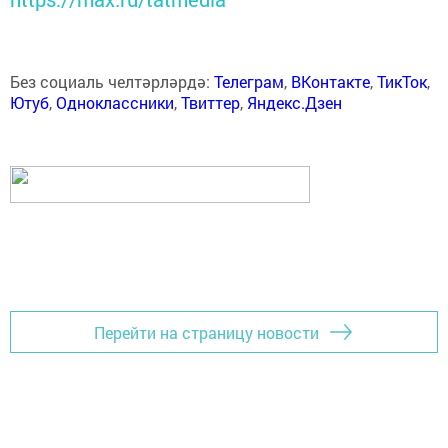
Без социаль челтәрләрдә:
Телеграм
,
ВКонтакте
,
ТикТок
,
Ютуб
,
Одноклассники
,
Твиттер
,
Яндекс.Дзен
Перейти на страницу новости