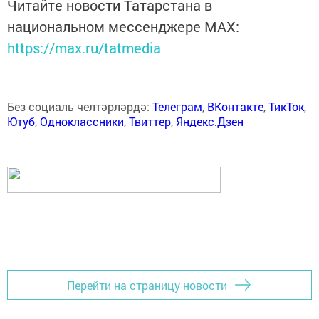
Читайте новости Татарстана в
национальном мессенджере MАХ:
https://max.ru/tatmedia
Без социаль челтәрләрдә:
Телеграм
,
ВКонтакте
,
ТикТок
,
Ютуб
,
Одноклассники
,
Твиттер
,
Яндекс.Дзен
Перейти на страницу новости