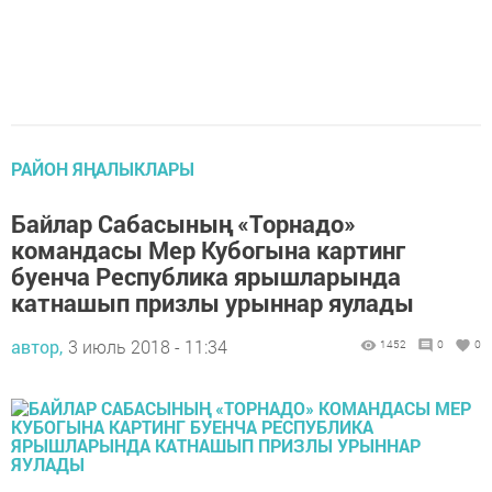
РАЙОН ЯҢАЛЫКЛАРЫ
Байлар Сабасының «Торнадо»
командасы Мер Кубогына картинг
буенча Республика ярышларында
катнашып призлы урыннар яулады
автор,
3 июль 2018 - 11:34
1452
0
0