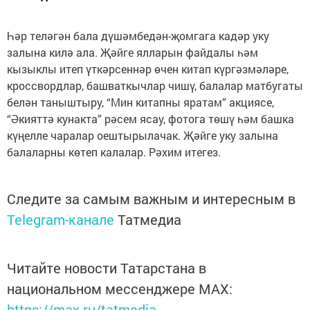
Һәр теләгән бала дүшәмбедән-җомгага кадәр уку
залына килә ала. Җәйге ялларын файдалы һәм
кызыклы итеп үткәрсеннәр өчен китап күргәзмәләре,
кроссвордлар, башваткычлар чишү, балалар матбугаты
белән таныштыру, “Мин китапны яратам” акциясе,
“Әкияттә кунакта” рәсем ясау, фотога төшү һәм башка
күңелле чаралар оештырылачак. Җәйге уку залына
балаларны көтеп калалар. Рәхим итегез.
Следите за самым важным и интересным в
Telegram-канале
Татмедиа
Читайте новости Татарстана в
национальном мессенджере MАХ:
https://max.ru/tatmedia