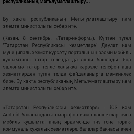
республиканың Мәгълүматлаштыру...
Бу хакта республиканың Мәгълүматлаштыру һәм
элемтә министрлыгы хәбәр итә.
(Казан, 8 сентябрь, «Татар-информ»). Күптән түгел
"Татарстан Республикасы хезмәтләре" Дәүләт һәм
муниципаль хезмәт күрсәтү порталының рәсми мобиль
кушымтасы татар телендә дә эшли башлады. Яңа
эшләнмә татар телле халыкка кәрәзле телефон аша
хезмәтләрдән туган телдә файдаланырга мөмкинлек
бирә. Бу хакта республиканың Мәгълүматлаштыру һәм
элемтә министрлыгы хәбәр итә.
«Татарстан Республикасы хезмәтләре» - iOS һәм
Android базасындагы смартфон һәм планшетлар өчен
мобиль кушымта, аның ярдәмендә тиз генә торак-
коммуналь хуҗалык хезмәтләре, балалар бакчасы өчен