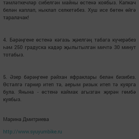
тәмләткечләр сибелгән майны өстенә коябыз. Капкач
белән каплап, ныклап селкетәбез. Хуш исе бөтен өйгә
таралачак!
4. Бәрәңгене өстенә кәгазь җәелгәң табага күчерәбез
һәм 250 градуска кадәр җылытылган мичтә 30 минут
тотабыз.
5. Әзер бәрәңгене рәйхан яфраклары белән бизибез.
Өстәлгә гарнир итеп тә, аерым ризык итеп тә куярга
була. Янына - өстенә каймак агызган җирән гөмбә
куябыз.
Марина Дмитриева
http://www.syuyumbike.ru