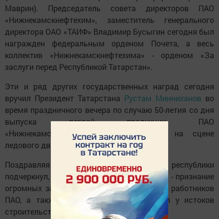
Маврин). Председатель совета директоров ПАО
«Нижнекамскнефтехим», заместитель генерального
директора ОАО «ТАИФ» Владимир Бусыгин сегодня был
награжден федеральным орденом Почета, а весь
коллектив «Нижнекамскнефтехима» - орденом «За
заслуги перед Республикой Татарстан».
Эти и ряд других государственных наград сегодня
вручил Президент Татарстана
Рустам Минниханов
во
время праздничного вечера по случаю 50-летия со дня
выпуска первой продукции ПАО
«Нижнекамскнефтехим». Он состоялся на сцене
ледового дворца «Нефтехимик».
Поздравляя коллектив с юбилеем, лидер республики
подчеркнул, что орден, вручаемый сегодня, - признание
огромных заслуг каждого из сегодняшних работников
ПАО, а также ветеранов - тех, кто стоял у истоков
строительства завода в далекие 60-е.