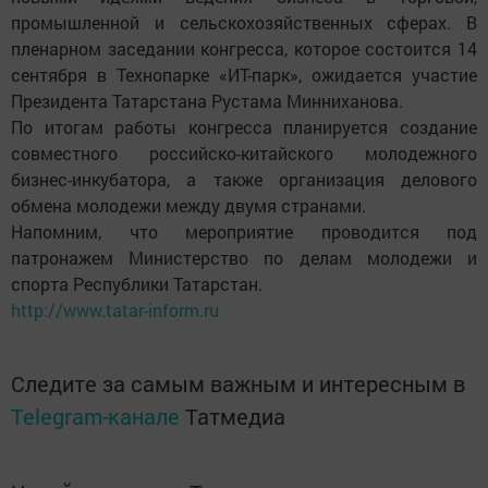
промышленной и сельскохозяйственных сферах. В
пленарном заседании конгресса, которое состоится 14
сентября в Технопарке «ИТ-парк», ожидается участие
Президента Татарстана Рустама Минниханова.
По итогам работы конгресса планируется создание
совместного российско-китайского молодежного
бизнес-инкубатора, а также организация делового
обмена молодежи между двумя странами.
Напомним, что мероприятие проводится под
патронажем Министерство по делам молодежи и
спорта Республики Татарстан.
http://www.tatar-inform.ru
Следите за самым важным и интересным в
Telegram-канале
Татмедиа