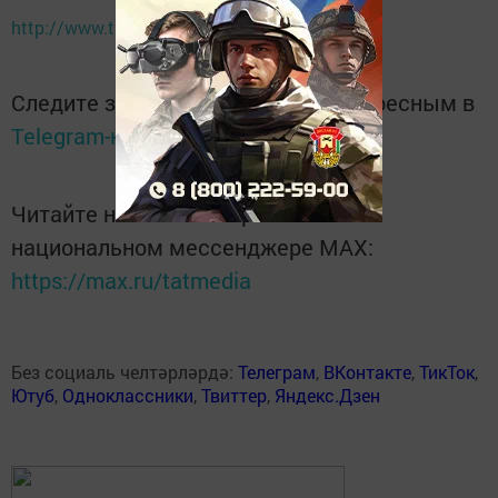
http://www.tatar-inform.ru
Следите за самым важным и интересным в
Telegram-канале
Татмедиа
Читайте новости Татарстана в
национальном мессенджере MАХ:
https://max.ru/tatmedia
Без социаль челтәрләрдә:
Телеграм
,
ВКонтакте
,
ТикТок
,
Ютуб
,
Одноклассники
,
Твиттер
,
Яндекс.Дзен