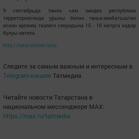
9 сентябрьдә төнлә һәм көндез республика
территориясендә урыны белән төньк-көнбатыштан
искән җилнең тизлеге секундына 15 - 18 метрга кадәр
булуы көтелә.
http://tatar-inform.tatar
Следите за самым важным и интересным в
Telegram-канале
Татмедиа
Читайте новости Татарстана в
национальном мессенджере MАХ:
https://max.ru/tatmedia