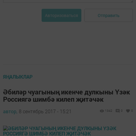
Отправить
Авторизоваться
ЯҢАЛЫКЛАР
Әбиләр чуагының икенче дулкыны Үзәк
Россиягә шимбә килеп җитәчәк
автор,
8 сентябрь 2017 - 15:21
1342
0
0