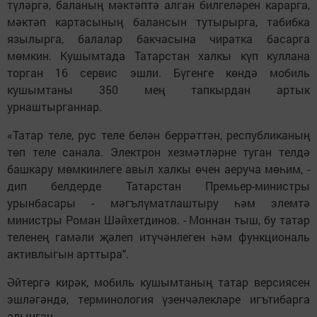
түләргә, баланың мәктәптә алган билгеләрен карарга,
мәктәп картасының балансын тутырырга, табибка
язылырга, балалар бакчасына чиратка басарга
мөмкин. Кушымтада Татарстан халкы күп куллана
торган 16 сервис эшли. Бүгенге көндә мобиль
кушымтаны 350 мең тапкырдан артык
урнаштырганнар.
«Татар теле, рус теле белән беррәттән, республиканың
төп теле санала. Электрон хезмәтләрне туган телдә
башкару мөмкинлеге авыл халкы өчен аеруча мөһим, -
дип белдерде Татарстан Премьер-министры
урынбасары - мәгълүматлаштыру һәм элемтә
министры Роман Шәйхетдинов. - Моннан тыш, бу татар
теленең гамәли җәлеп итүчәнлеген һәм функциональ
активлыгын арттыра".
Әйтергә кирәк, мобиль кушымтаның татар версиясен
эшләгәндә, терминология үзенчәлекләре игътибарга
алынган.