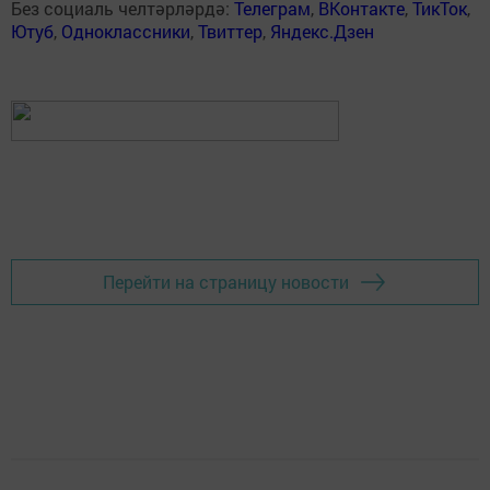
Без социаль челтәрләрдә:
Телеграм
,
ВКонтакте
,
ТикТок
,
Ютуб
,
Одноклассники
,
Твиттер
,
Яндекс.Дзен
Перейти на страницу новости