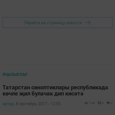
Перейти на страницу новости
ЯҢАЛЫКЛАР
Татарстан синоптиклары республикада
көчле җил булачак дип кисәтә
автор,
8 сентябрь 2017 - 12:55
1180
0
0