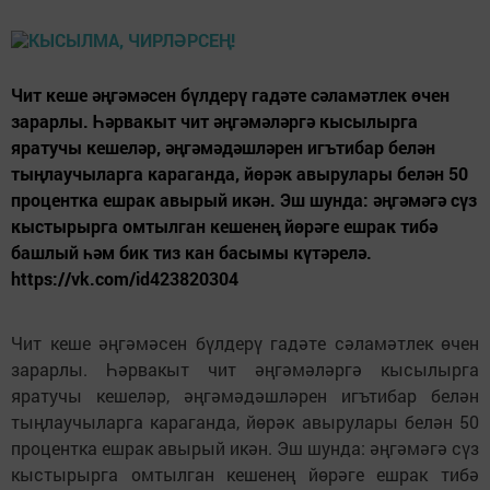
Чит кеше әңгәмәсен бүлдерү гадәте сәламәтлек өчен
зарарлы. Һәрвакыт чит әңгәмәләргә кысылырга
яратучы кешеләр, әңгәмәдәшләрен игътибар белән
тыңлаучыларга караганда, йөрәк авырулары белән 50
процентка ешрак авырый икән. Эш шунда: әңгәмәгә сүз
кыстырырга омтылган кешенең йөрәге ешрак тибә
башлый һәм бик тиз кан басымы күтәрелә.
https://vk.com/id423820304
Чит кеше әңгәмәсен бүлдерү гадәте сәламәтлек өчен
зарарлы. Һәрвакыт чит әңгәмәләргә кысылырга
яратучы кешеләр, әңгәмәдәшләрен игътибар белән
тыңлаучыларга караганда, йөрәк авырулары белән 50
процентка ешрак авырый икән. Эш шунда: әңгәмәгә сүз
кыстырырга омтылган кешенең йөрәге ешрак тибә