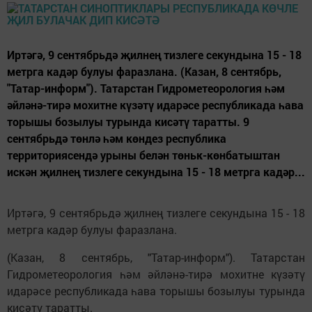
Иртәгә, 9 сентябрьдә җилнең тизлеге секундына 15 - 18
метрга кадәр булуы фаразлана. (Казан, 8 сентябрь,
"Татар-информ"). Татарстан Гидрометеорология һәм
әйләнә-тирә мохитне күзәтү идарәсе республикада һава
торышы бозылуы турында кисәтү таратты. 9
сентябрьдә төнлә һәм көндез республика
территориясендә урыны белән төньк-көнбатыштан
искән җилнең тизлеге секундына 15 - 18 метрга кадәр...
Иртәгә, 9 сентябрьдә җилнең тизлеге секундына 15 - 18
метрга кадәр булуы фаразлана.
(Казан, 8 сентябрь, "Татар-информ"). Татарстан
Гидрометеорология һәм әйләнә-тирә мохитне күзәтү
идарәсе республикада һава торышы бозылуы турында
кисәтү таратты.