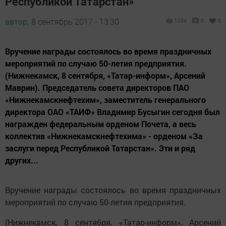
Республикой Татарстан»
автор,
8 сентябрь 2017 - 13:30
1204
0
0
Вручение награды состоялось во время праздничных
мероприятий по случаю 50-летия предприятия.
(Нижнекамск, 8 сентября, «Татар-информ», Арсений
Маврин). Председатель совета директоров ПАО
«Нижнекамскнефтехим», заместитель генерального
директора ОАО «ТАИФ» Владимир Бусыгин сегодня был
награжден федеральным орденом Почета, а весь
коллектив «Нижнекамскнефтехима» - орденом «За
заслуги перед Республикой Татарстан». Эти и ряд
других...
Вручение награды состоялось во время праздничных
мероприятий по случаю 50-летия предприятия.
(Нижнекамск, 8 сентября, «Татар-информ», Арсений