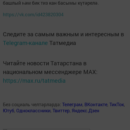
башлый һәм бик тиз кан басымы күтәрелә.
https://vk.com/id423820304
Следите за самым важным и интересным в
Telegram-канале
Татмедиа
Читайте новости Татарстана в
национальном мессенджере MАХ:
https://max.ru/tatmedia
Без социаль челтәрләрдә:
Телеграм
,
ВКонтакте
,
ТикТок
,
Ютуб
,
Одноклассники
,
Твиттер
,
Яндекс.Дзен