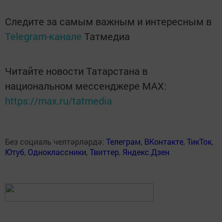
Следите за самым важным и интересным в
Telegram-канале
Татмедиа
Читайте новости Татарстана в
национальном мессенджере MАХ:
https://max.ru/tatmedia
Без социаль челтәрләрдә:
Телеграм
,
ВКонтакте
,
ТикТок
,
Ютуб
,
Одноклассники
,
Твиттер
,
Яндекс.Дзен