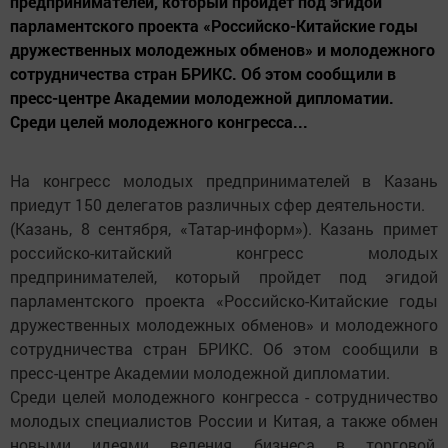
предпринимателей, который пройдет под эгидой
парламентского проекта «Российско-Китайские годы
дружественных молодежных обменов» и молодежного
сотрудничества стран БРИКС. Об этом сообщили в
пресс-центре Академии молодежной дипломатии.
Среди целей молодежного конгресса...
На конгресс молодых предпринимателей в Казань
приедут 150 делегатов различных сфер деятельности.
(Казань, 8 сентября, «Татар-информ»). Казань примет
российско-китайский конгресс молодых
предпринимателей, который пройдет под эгидой
парламентского проекта «Российско-Китайские годы
дружественных молодежных обменов» и молодежного
сотрудничества стран БРИКС. Об этом сообщили в
пресс-центре Академии молодежной дипломатии.
Среди целей молодежного конгресса - сотрудничество
молодых специалистов России и Китая, а также обмен
новыми идеями ведения бизнеса в торговой,