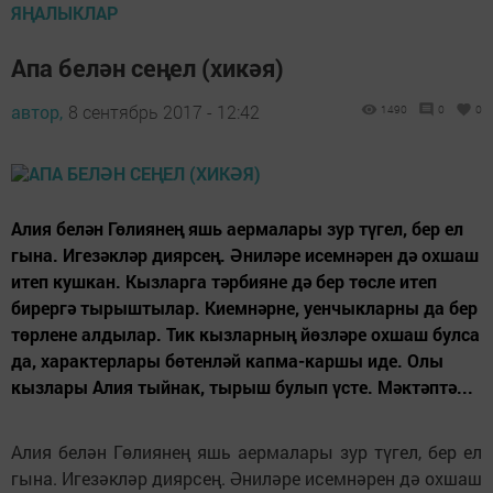
ЯҢАЛЫКЛАР
Апа белән сеңел (хикәя)
автор,
8 сентябрь 2017 - 12:42
1490
0
0
Алия белән Гөлиянең яшь аермалары зур түгел, бер ел
гына. Игезәкләр диярсең. Әниләре исемнәрен дә охшаш
итеп кушкан. Кызларга тәрбияне дә бер төсле итеп
бирергә тырыштылар. Киемнәрне, уенчыкларны да бер
төрлене алдылар. Тик кызларның йөзләре охшаш булса
да, характерлары бөтенләй капма-каршы иде. Олы
кызлары Алия тыйнак, тырыш булып үсте. Мәктәптә...
Алия белән Гөлиянең яшь аермалары зур түгел, бер ел
гына. Игезәкләр диярсең. Әниләре исемнәрен дә охшаш