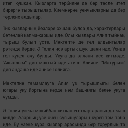
итеп кушкан. Кызларга тәрбияне дә бер төсле итеп
бирергә тырыштылар. Киемнәрне, уенчыкларны да бер
төрлене алдылар.
Тик кызларның йөзләре охшаш булса да, характерлары
бөтенләй капма-каршы иде. Олы кызлары Алия тыйнак,
тырыш булып үсте. Мәктәптә дә гел алдынгылар
рәтендә йөрде. Ә Гөлия исә артык шук, шаян иде. Уенда
гел күңел ачу булды. Укуга да әлләни исе китмәде.
"Акыллым" дип мактый иде әтисе Алияне. "Матурым"
дип эндәшә иде әнисе Гөлиягә.
Мәктәпне тәмамлауга Алия үз тырышлыгы белән
югары уку йортына керде һәм баш-аягы белән укуга
чумды.
Ә Гөлия үзенә мөкиббән киткән егетләр арасында мәш
килде. Аларның үзе өчен сугышуларын күреп тәм таба
иде. Бу үзенә күрә кызлар арасында бер горурлык та