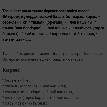
Телне йотарлык тәмле бәрәңге әзерлибез хәзер!
Әйтерсең, күмердә пешкән! Башлыйк тизрәк. Кирәк: *
бәрәңге - 1 кг; * тимьян, (орегано) - 1 чәй кашыгы; *
сумак (яки барбарис) - 1 чәй кашыгы; * пулбибер (төрек
борычы) - 1 чәй кашыгы; * сарымсак - 4-5 тырнак; *
зәйтүн мае - 2...
Телне йотарлык тәмле бәрәңге әзерлибез хәзер!
Әйтерсең, күмердә пешкән! Башлыйк тизрәк.
Кирәк:
* бәрәңге - 1 кг;
* тимьян, (орегано) - 1 чәй кашыгы;
* сумак (яки барбарис) - 1 чәй кашыгы;
* пулбибер (төрек борычы) - 1 чәй кашыгы;
* сарымсак - 4-5 тырнак;