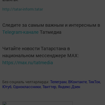
http://tatar-inform.tatar
Следите за самым важным и интересным в
Telegram-канале
Татмедиа
Читайте новости Татарстана в
национальном мессенджере MАХ:
https://max.ru/tatmedia
Без социаль челтәрләрдә:
Телеграм
,
ВКонтакте
,
ТикТок
,
Ютуб
,
Одноклассники
,
Твиттер
,
Яндекс.Дзен