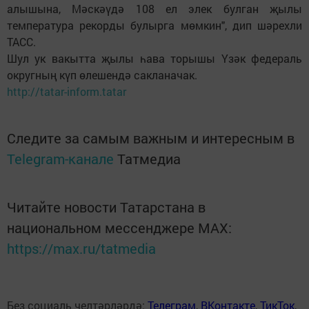
алышына, Мәскәүдә 108 ел элек булган җылы
температура рекорды булырга мөмкин", дип шәрехли
ТАСС.
Шул ук вакытта җылы һава торышы Үзәк федераль
округның күп өлешендә сакланачак.
http://tatar-inform.tatar
Следите за самым важным и интересным в
Telegram-канале
Татмедиа
Читайте новости Татарстана в
национальном мессенджере MАХ:
https://max.ru/tatmedia
Без социаль челтәрләрдә:
Телеграм
,
ВКонтакте
,
ТикТок
,