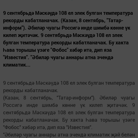
9 сентябрьдә Мәскәүдә 108 ел элек булган температура
рекорды кабатланачак. (Казан, 8 сентябрь, "Татар-
информ"). Әбиләр чуагы Россигә инде шимбә көнне үк
килеп җитәчәк. 9 сентябрьдә Мәскәүдә 108 ел элек
булган температура рекорды кабатланачак. Бу хакта
Һава торышы үзәге "Фобос" хәбәр итә, дип яза
"Известия". "Әбиләр чуагы аннары атна эчендә
климатик...
9 сентябрьдә Мәскәүдә 108 ел элек булган температура
рекорды кабатланачак.
(Казан, 8 сентябрь, "Татар-информ"). Әбиләр чуагы
Россигә инде шимбә көнне үк килеп җитәчәк. 9
сентябрьдә Мәскәүдә 108 ел элек булган температура
рекорды кабатланачак. Бу хакта Һава торышы үзәге
"Фобос" хәбәр итә, дип яза "Известия".
"Әбиләр чуагы аннары атна эчендә климатик җәй белән