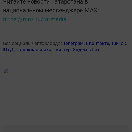
Читайте новости Татарстана в
национальном мессенджере MАХ:
https://max.ru/tatmedia
Без социаль челтәрләрдә:
Телеграм
,
ВКонтакте
,
ТикТок
,
Ютуб
,
Одноклассники
,
Твиттер
,
Яндекс.Дзен