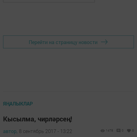
Перейти на страницу новости
ЯҢАЛЫКЛАР
Кысылма, чирләрсең!
автор,
8 сентябрь 2017 - 13:22
1478
0
0