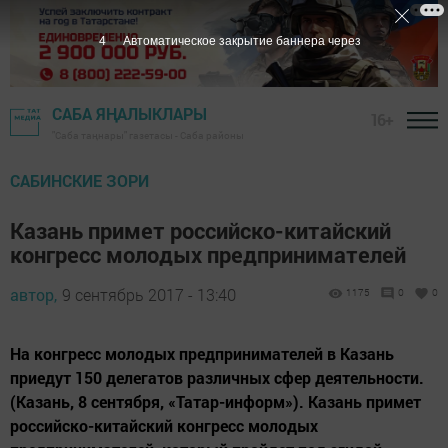
3
Автоматическое закрытие баннера через
САБА ЯҢАЛЫКЛАРЫ
16+
"Саба таңнары" газетасы - Саба районы
САБИНСКИЕ ЗОРИ
Казань примет российско-китайский
конгресс молодых предпринимателей
автор,
9 сентябрь 2017 - 13:40
1175
0
0
На конгресс молодых предпринимателей в Казань
приедут 150 делегатов различных сфер деятельности.
(Казань, 8 сентября, «Татар-информ»). Казань примет
российско-китайский конгресс молодых