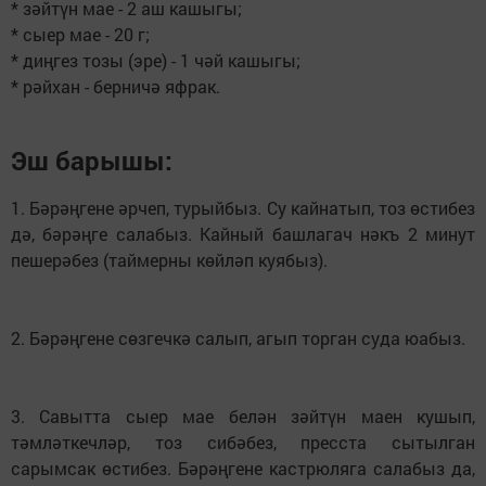
* зәйтүн мае - 2 аш кашыгы;
* сыер мае - 20 г;
* диңгез тозы (эре) - 1 чәй кашыгы;
* рәйхан - берничә яфрак.
Эш барышы:
1. Бәрәңгене әрчеп, турыйбыз. Су кайнатып, тоз өстибез
дә, бәрәңге салабыз. Кайный башлагач нәкъ 2 минут
пешерәбез (таймерны көйләп куябыз).
2. Бәрәңгене сөзгечкә салып, агып торган суда юабыз.
3. Савытта сыер мае белән зәйтүн маен кушып,
тәмләткечләр, тоз сибәбез, пресста сытылган
сарымсак өстибез. Бәрәңгене кастрюляга салабыз да,