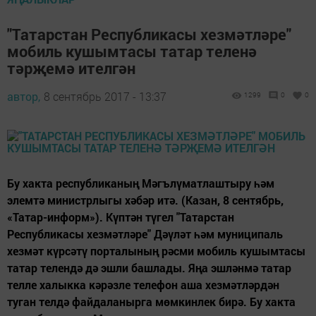
"Татарстан Республикасы хезмәтләре"
мобиль кушымтасы татар теленә
тәрҗемә ителгән
автор,
8 сентябрь 2017 - 13:37
1299
0
0
Бу хакта республиканың Мәгълүматлаштыру һәм
элемтә министрлыгы хәбәр итә. (Казан, 8 сентябрь,
«Татар-информ»). Күптән түгел "Татарстан
Республикасы хезмәтләре" Дәүләт һәм муниципаль
хезмәт күрсәтү порталының рәсми мобиль кушымтасы
татар телендә дә эшли башлады. Яңа эшләнмә татар
телле халыкка кәрәзле телефон аша хезмәтләрдән
туган телдә файдаланырга мөмкинлек бирә. Бу хакта