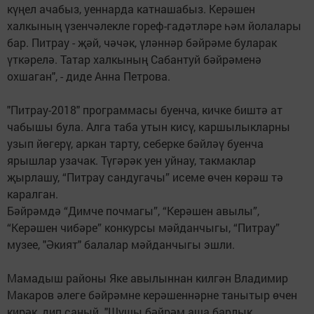
күңел ачабыз, уеннарда катнашабыз. Керәшен
халкының үзенчәлекле гореф-гадәтләре һәм йолалары
бар. Питрау - җәй, чәчәк, үләннәр бәйрәме буларак
үткәрелә. Татар халкының Сабантуй бәйрәменә
охшаган", - диде Анна Петрова.
"Питрау-2018" программасы буенча, кичке биштә ат
чабышы була. Алга таба утын кисү, каршылыкларны
узып йөгерү, аркан тарту, себерке бәйләү буенча
ярышлар узачак. Түгәрәк уен уйнау, такмаклар
җырлашу, “Питрау сандугачы” исеме өчен көрәш тә
каралган.
Бәйрәмдә “Димче почмагы”, “Керәшен авылы”,
“Керәшен чибәре” конкурсы мәйданчыгы, “Питрау”
музее, "Әкият" балалар мәйданчыгы эшли.
Мамадыш районы Яке авылыннан килгән Владимир
Макаров әлеге бәйрәмне керәшеннәрне танытыр өчен
кирәк, дип саный. "Шушы бәйрәм аша барлык