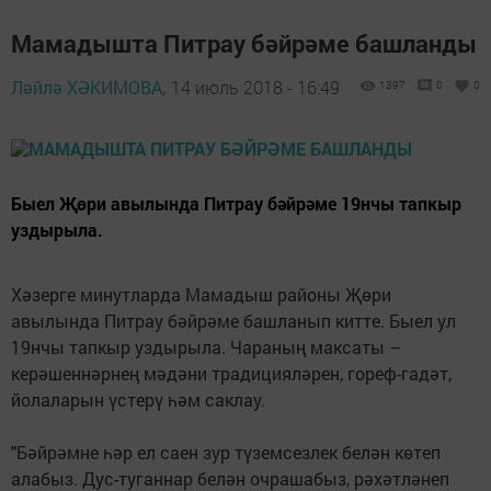
Мамадышта Питрау бәйрәме башланды
Ләйлә ХӘКИМОВА,
14 июль 2018 - 16:49
1397
0
0
Быел Җөри авылында Питрау бәйрәме 19нчы тапкыр
уздырыла.
Хәзерге минутларда Мамадыш районы Җөри
авылында Питрау бәйрәме башланып китте. Быел ул
19нчы тапкыр уздырыла. Чараның максаты –
керәшеннәрнең мәдәни традицияләрен, гореф-гадәт,
йолаларын үстерү һәм саклау.
"Бәйрәмне һәр ел саен зур түземсезлек белән көтеп
алабыз. Дус-туганнар белән очрашабыз, рәхәтләнеп