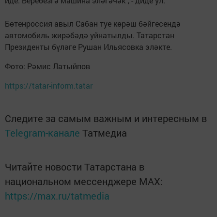
иде. Беребезгә машина эләгәчәк", - диде ул.
Бөтенроссия авыл Сабан туе көрәш бәйгесендә
автомобиль жирәбәдә уйнатылды. Татарстан
Президенты бүләге Рушан Ильясовка эләкте.
Фото: Рәмис Латыйпов
https://tatar-inform.tatar
Следите за самым важным и интересным в
Telegram-канале
Татмедиа
Читайте новости Татарстана в
национальном мессенджере MАХ:
https://max.ru/tatmedia