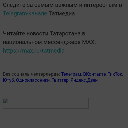
Следите за самым важным и интересным в
Telegram-канале
Татмедиа
Читайте новости Татарстана в
национальном мессенджере MАХ:
https://max.ru/tatmedia
Без социаль челтәрләрдә:
Телеграм
,
ВКонтакте
,
ТикТок
,
Ютуб
,
Одноклассники
,
Твиттер
,
Яндекс.Дзен