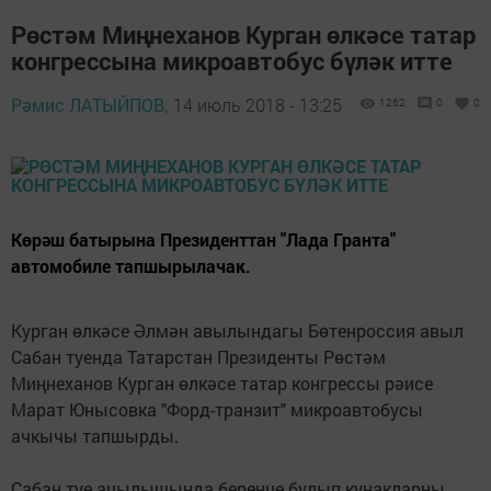
Рөстәм Миңнеханов Курган өлкәсе татар
конгрессына микроавтобус бүләк итте
Рәмис ЛАТЫЙПОВ,
14 июль 2018 - 13:25
1262
0
0
Көрәш батырына Президенттан "Лада Гранта"
автомобиле тапшырылачак.
Курган өлкәсе Әлмән авылындагы Бөтенроссия авыл
Сабан туенда Татарстан Президенты Рөстәм
Миңнеханов Курган өлкәсе татар конгрессы рәисе
Марат Юнысовка "Форд-транзит" микроавтобусы
ачкычы тапшырды.
Сабан туе ачылышында беренче булып кунакларны