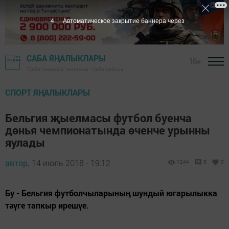
3
Автоматическое закрытие баннера через
САБА ЯҢАЛЫКЛАРЫ
16+
"Саба таңнары" газетасы - Саба районы
СПОРТ ЯҢАЛЫКЛАРЫ
Бельгия җыелмасы футбол буенча
дөнья чемпионатында өченче урынны
яулады
автор,
14 июль 2018 - 19:12
1244
0
0
Бу - Бельгия футболчыларының шундый югарылыкка
тәүге тапкыр ирешүе.