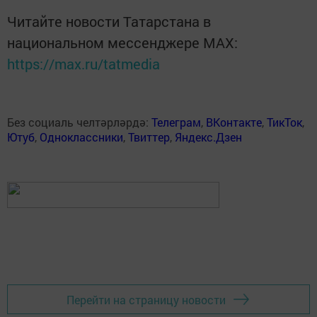
Читайте новости Татарстана в
национальном мессенджере MАХ:
https://max.ru/tatmedia
Без социаль челтәрләрдә:
Телеграм
,
ВКонтакте
,
ТикТок
,
Ютуб
,
Одноклассники
,
Твиттер
,
Яндекс.Дзен
Перейти на страницу новости