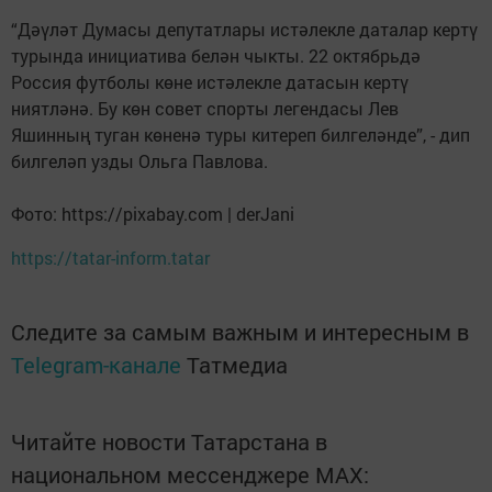
“Дәүләт Думасы депутатлары истәлекле даталар кертү
турында инициатива белән чыкты. 22 октябрьдә
Россия футболы көне истәлекле датасын кертү
ниятләнә. Бу көн совет спорты легендасы Лев
Яшинның туган көненә туры китереп билгеләнде”, - дип
билгеләп узды Ольга Павлова.
Фото: https://pixabay.com | derJani
https://tatar-inform.tatar
Следите за самым важным и интересным в
Telegram-канале
Татмедиа
Читайте новости Татарстана в
национальном мессенджере MАХ: