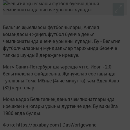
Бельгия җыелмасы футболчылары, Англия
командасын җиңеп, футбол буенча дөнья
чемпионатында өченче урынны яулады. Бу - Бельгия
футболчыларның мундиальләр тарихында беренче
тапкыр шундый дәрәҗәгә ирешүе.
Матч Санкт-Петербург шәһәрендә үтте. Исәп - 2:0
бельгиялеләр файдасына. Җиңүчеләр составында
тупларны Тома Мёнье (4нче минутта) һәм Эден Азар
(82) керттеләр.
Моңа кадәр Бельгиянең дөнья чемпионатларында
ирешкән иң югары урыны дүртенче иде. Бу вакыйга
1986 елда булды.
Фото: https://pixabay.com | DasWortgewand