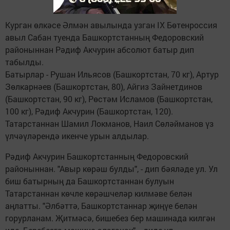
Курган өлкәсе Әлмән авылында узган IX Бөтенроссия
авыл Сабан туенда Башкортстанның Федоровский
районыннан Рәдиф Акчурин абсолют батыр дип
табылды.
Батырлар - Рушан Ильясов (Башкортстан, 70 кг), Артур
Зөлкарнәев (Башкортстан, 80), Айгиз Зайнетдинов
(Башкортстан, 90 кг), Рөстәм Исламов (Башкортстан,
100 кг), Рәдиф Акчурин (Башкортстан, 120).
Татарстаннан Шамил Локманов, Наил Сөләйманов үз
үлчәүләрендә икенче урын алдылар.
Рәдиф Акчурин Башкортстанның Федоровский
районыннан. "Авыр көрәш булды", - дип бәяләде ул. Ул
биш батырның да Башкортстаннан булуын
Татарстаннан көчле көрәшчеләр килмәве белән
аңлатты. "Әлбәттә, Башкортстаннар җиңүе белән
горурланам. Җитмәсә, бишебез бер машинада килгән