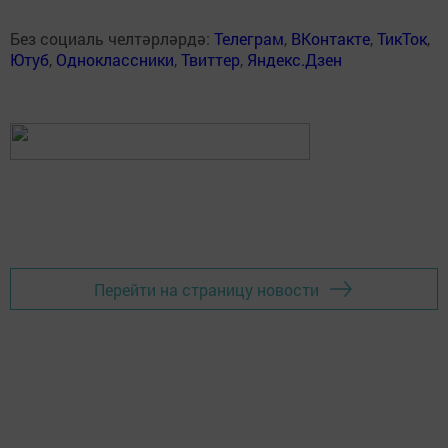
Без социаль челтәрләрдә:
Телеграм
,
ВКонтакте
,
ТикТок
,
Ютуб
,
Одноклассники
,
Твиттер
,
Яндекс.Дзен
Перейти на страницу новости