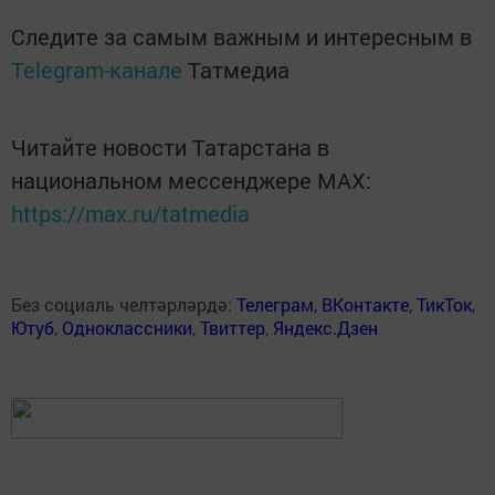
Следите за самым важным и интересным в
Telegram-канале
Татмедиа
Читайте новости Татарстана в
национальном мессенджере MАХ:
https://max.ru/tatmedia
Без социаль челтәрләрдә:
Телеграм
,
ВКонтакте
,
ТикТок
,
Ютуб
,
Одноклассники
,
Твиттер
,
Яндекс.Дзен