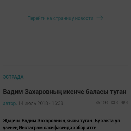
Перейти на страницу новости
ЭСТРАДА
Вадим Захаровның икенче баласы туган
автор,
14 июль 2018 - 16:38
1586
0
0
Җырчы Ввдим Захаровның кызы туган. Бу хакта ул
үзенең Инстаграм сәхифәсендә хәбәр итте.