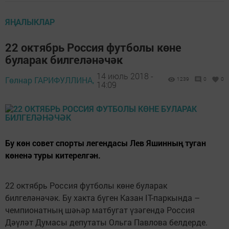
ЯҢАЛЫКЛАР
22 октябрь Россия футболы көне
буларак билгеләнәчәк
14 июль 2018 -
Гөлнар ГАРИФУЛЛИНА,
1239
0
0
14:09
Бу көн совет спорты легендасы Лев Яшинның туган
көненә туры китерелгән.
22 октябрь Россия футболы көне буларак
билгеләнәчәк. Бу хакта бүген Казан IT-паркында –
чемпионатның шәһәр матбугат үзәгендә Россия
Дәүләт Думасы депутаты Ольга Павлова белдерде.