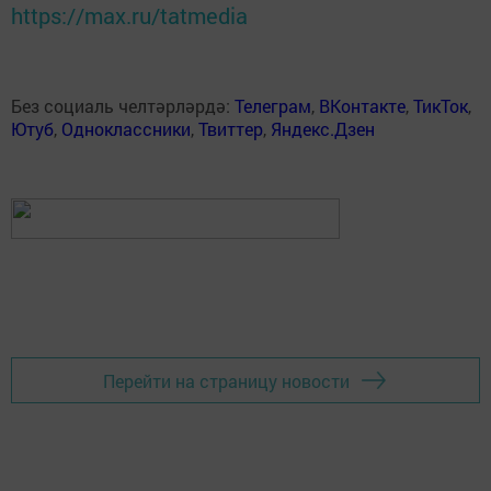
https://max.ru/tatmedia
Без социаль челтәрләрдә:
Телеграм
,
ВКонтакте
,
ТикТок
,
Ютуб
,
Одноклассники
,
Твиттер
,
Яндекс.Дзен
Перейти на страницу новости