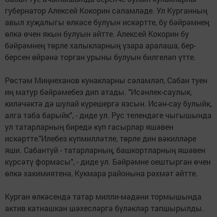
губернатор Алексей Кокорин сәламләде. Ул Курганның
авыл хуҗалыгы өлкәсе булуын искәртте, бу бәйрәмнең
өлкә өчен якын булуын әйтте. Алексей Кокорин бу
бәйрәмнең төрле халыкларның үзара аралаша, бер-
берсен өйрәнә торган урыны булуын билгеләп үтте.
Рөстәм Миңнеханов кунакларны сәламләп, Сабан туен
иң матур бәйрәмебез дип атады. "Исәнлек-саулык,
киләчәктә дә шулай күрешергә язсын. Исән-сау булыйк,
алга таба барыйк", - диде ул. Рус телендәге чыгышында
ул татарларның биредә күп гасырлар яшәвен
искәртте."Илебез күпмилләтле, төрле дин вәкилләре
яши. Сабантуй - татарларның, башкортларның яшәвен
күрсәтү формасы", - диде ул. Бәйрәмне оештырган өчен
өлкә хакимиятенә, Кукмара районына рәхмәт әйтте.
Курган өлкәсендә татар милли-мәдәни тормышында
актив катнашкан шәхесләргә бүләкләр тапшырылды.