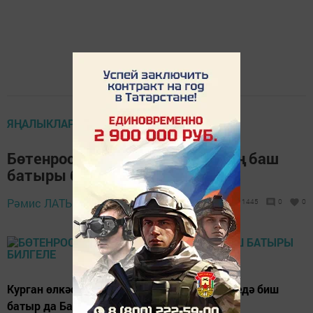
ЯҢАЛЫКЛАР
Бөтенроссия авыл Сабан туеның баш
батыры билгеле
Рәмис ЛАТЫЙПОВ,
14 июль 2018 - 15:24
1445
0
0
Курган өлкәсе Әлмән авылында узган бәйгедә биш
батыр да Башкортстаннан.