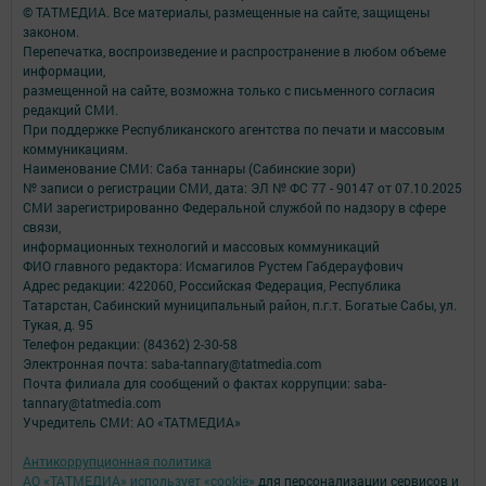
© ТАТМЕДИА. Все материалы, размещенные на сайте, защищены
законом.
Перепечатка, воспроизведение и распространение в любом объеме
информации,
размещенной на сайте, возможна только с письменного согласия
редакций СМИ.
При поддержке Республиканского агентства по печати и массовым
коммуникациям.
Наименование СМИ: Саба таннары (Сабинские зори)
№ записи о регистрации СМИ, дата: ЭЛ № ФС 77 - 90147 от 07.10.2025
СМИ зарегистрированно Федеральной службой по надзору в сфере
связи,
информационных технологий и массовых коммуникаций
ФИО главного редактора: Исмагилов Рустем Габдерауфович
Адрес редакции: 422060, Российская Федерация, Республика
Татарстан, Сабинский муниципальный район, п.г.т. Богатые Сабы, ул.
Тукая, д. 95
Телефон редакции: (84362) 2-30-58
Электронная почта: saba-tannary@tatmedia.com
Почта филиала для сообщений о фактах коррупции: saba-
tannary@tatmedia.com
Учредитель СМИ: АО «ТАТМЕДИА»
Антикоррупционная политика
АО «ТАТМЕДИА» использует «cookie»
для персонализации сервисов и