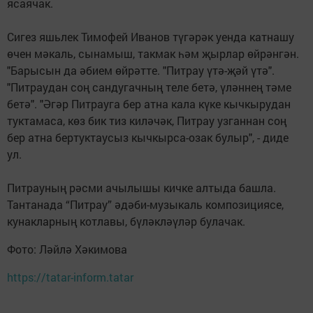
ясаячак.
Сигез яшьлек Тимофей Иванов түгәрәк уенда катнашу
өчен мәкаль, сынамыш, такмак һәм җырлар өйрәнгән.
"Барысын да әбием өйрәтте. "Питрау үтә-җәй үтә".
"Питраудан соң сандугачның теле бетә, үләннең тәме
бетә". "Әгәр Питрауга бер атна кала күке кычкырудан
туктамаса, көз бик тиз киләчәк, Питрау узганнан соң
бер атна бертуктаусыз кычкырса-озак булыр", - диде
ул.
Питрауның рәсми ачылышы кичке алтыда башла.
Тантанада “Питрау” әдәби-музыкаль композициясе,
кунакларның котлавы, бүләкләүләр булачак.
Фото: Ләйлә Хәкимова
https://tatar-inform.tatar