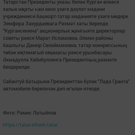
Татарстан Президенты указы белән Курган өлкәсе
халык иҗаты һәм кино үзәге дәүләт мәдәни
учреждениесе башкорт-татар мәдәнияте үзәге мөдире
Земфира Закурдаевага Рәхмәт хаты бирелде.
"Кургансемена" акционерлык җәмгыяте директорлар
советы рәисе Марат Исламовка, Әлмән районы
башлыгы Дамир Сөләймановка, татар коннрессының
төбәк иҗтимагый оешмасы рәисе урынбасары
Әхмәдулла Хәбибуллинга Президентның рәхмәте
белдерелде.
Сабантуй батырына Президенттан бүләк "Лада Гранта"
автомобиле биреләчәк дип игълан ителде.
Фото: Рәмис Латыйпов
https://tatar-inform.tatar