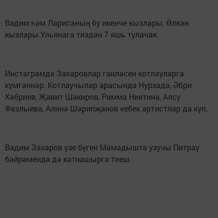
Вадим һәм Ларисаның бу икенче кызлары. Өлкән
кызлары Ульянага тиздән 7 яшь тулачак.
Инстаграмда Захаровлар гаиләсен котлауларга
күмгәннәр. Котлаучылар арасында Нурзадә, Әбри
Хәбриев, Җәвит Шакиров, Римма Никтина, Алсу
Фазлыева, Алинә Шәрипҗанов кебек артистлар да күп.
Вадим Захаров үзе бүген Мамадышта узучы Питрау
бәйрәмендә дә катнашырга тиеш.