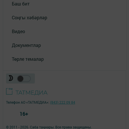
Баш бит
Соңгы хәбәрләр
Видео
Документлар
Төрле темалар
Телефон АО «ТАТМЕДИА»:
(843) 222 09 84
16+
© 2011 - 2026. Саба таңнары. Все права защищены.