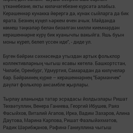
үткәнебезне, якты киләчәгебезне күрсәтә алабыз.
Керәшеннәр кунакка йөрергә дә, кунак сыйларга да бик
ярата. Безнең күңел һәркем өчен ачык. Мәйданда
көмеш тәңкәләр белән бизәлгән милли киемнәрдән
керәшеннәрне күрү бик куанычлы вакыйга. Яшь буын
моны күреп, белеп үссен иде", - диде ул.
Бүген бәйрәм сәхнәсендә утыздан артык фольклор
коллективларның чыгыш ясавы көтелә. Башкортстан,
Чиләбе, Оренбург, Удмуртия, Самарадан да килүчеләр
бар. Бәйрәмнең күрке – керәшеннәрнең "Бәрмәнчек"
дәүләт фольклор ансамбле җырлары.
Тырлау аланында татар эсрадасы йолдызлары Ришат
Төхвәтуллин, Венера Ганиева, Георгий Ибушев, Раяз
Фасыйхов, Виталий Агапов, Иркә, Вадим Захаров, Алина
Даутова, Марина Карпова, Ришат Фазлыйәхмәтов,
Радик Шәрибҗанов, Рәфинә Ганиуллина чыгыш