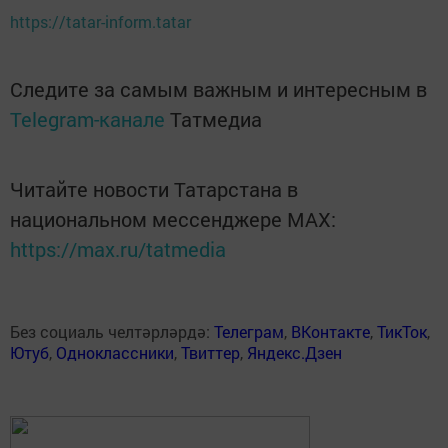
https://tatar-inform.tatar
Следите за самым важным и интересным в
Telegram-канале
Татмедиа
Читайте новости Татарстана в
национальном мессенджере MАХ:
https://max.ru/tatmedia
Без социаль челтәрләрдә:
Телеграм
,
ВКонтакте
,
ТикТок
,
Ютуб
,
Одноклассники
,
Твиттер
,
Яндекс.Дзен