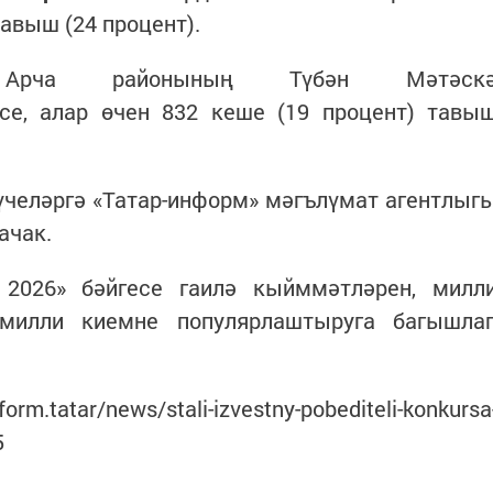
на Лаврентьева
әрендә һәм районнарында 2026 елгы Саба
 фотолары килде. Финалга 11 гаилә чыкты һә
ирүдә катнашты.
ы буенча Әтнә районының Олы Әтн
иләсе беренче урынны алды, алар 1077 тавы
центы).