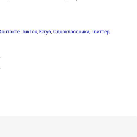
Контакте
,
ТикТок
,
Ютуб
,
Одноклассники
,
Твиттер
,