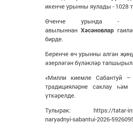
Коллаж: © «Татар-информ», Ин
Бәйгегә Татарстан шәһәрл
туйларында төшерелгән гаилә
халык катнашындагы тавыш б
Тавыш бирү йомгаклар
авылыннан
Фазылҗановлар
га
җыйды (гомуми санның 25 про