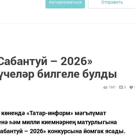
Отправить
Авторизоваться
Сабантуй – 2026»
үчеләр билгеле булды
1597
0
к көнендә «Татар-информ» мәгълүмат
енә һәм милли киемнәрнең матурлыгына
абантуй – 2026» конкурсына йомгак ясады.