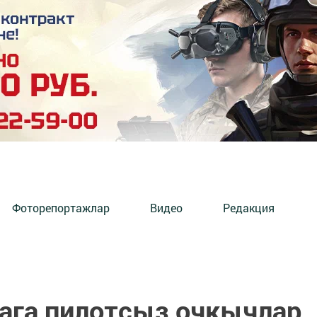
Фоторепортажлар
Видео
Редакция
мага пилотсыз очкычлар