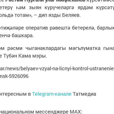
етерү һәм зыян күрүчеләргә ярдәм күрсәт
льдә тотам», – дип язды Беляев.
әтиҗәләре оператив рәвештә бетерелә, барлы
енчә башкара.
м рәсми чыганаклардагы мәгълүматка гын
 Түбән Кама мэры.
ar/news/belyaev-vzyal-na-licnyi-kontrol-ustranenie
kamsk-5926096
интересным в
Telegram-канале
Татмедиа
в национальном мессенджере MАХ: