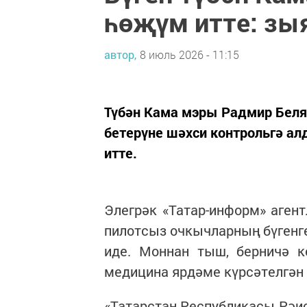
һөҗүм итте: зыя
автор,
8 июль 2026 - 11:15
Түбән Кама мэры Радмир Бел
бетерүне шәхси контрольгә алд
итте.
Элегрәк «Татар-информ» аген
пилотсыз очкычларның бүгенг
иде. Моннан тыш, берничә к
медицина ярдәме күрсәтелгән
«Татарстан Республикасы Рәи