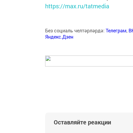
https://max.ru/tatmedia
Без социаль челтәрләрдә:
Телеграм
,
В
Яндекс.Дзен
Оставляйте реакции