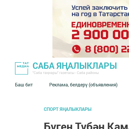
САБА ЯҢАЛЫКЛАРЫ
"Саба таңнары" газетасы - Саба районы
Баш бит
Реклама, белдерү (объявления)
СПОРТ ЯҢАЛЫКЛАРЫ
Бүген Түбән Ка