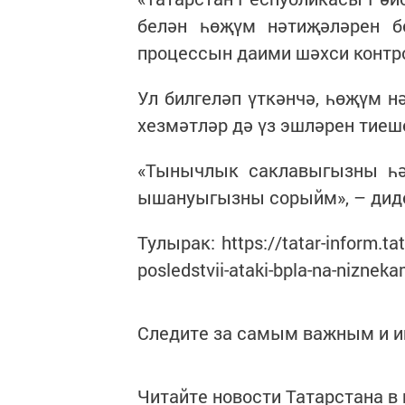
белән һөҗүм нәтиҗәләрен б
процессын даими шәхси контро
Ул билгеләп үткәнчә, һөҗүм н
хезмәтләр дә үз эшләрен тиеш
«Тынычлык саклавыгызны һә
ышануыгызны сорыйм», – диде
Тулырак: https://tatar-inform.tat
posledstvii-ataki-bpla-na-nizne
Следите за самым важным и 
Читайте новости Татарстана 