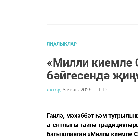
ЯҢАЛЫКЛАР
«Милли киемле 
бәйгесендә җиң
автор,
8 июль 2026 - 11:12
Гаилә, мәхәббәт һәм тугрылы
агентлыгы гаилә традицияләр
багышланган «Милли киемле С