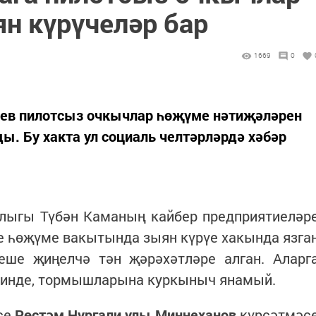
н күрүчеләр бар
1669
0
яев пилотсыз очкычлар һөҗүме нәтиҗәләрен
ы. Бу хакта ул социаль челтәрләрдә хәбәр
тлыгы Түбән Каманың кайбер предприятиеләр
е һөҗүме вакытында зыян күрүе хакында язга
еше җиңелчә тән җәрәхәтләре алган. Аларг
 инде, тормышларына куркыныч янамый.
се
Рөстәм Нургали улы Миңнеханов
күрсәтмәс