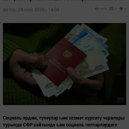
автор,
24 май 2026 - 14:04
1656
0
0
Социаль ярдәм, түләүләр һәм хезмәт күрсәтү чаралары
турында СФР сайтында һәм социаль челтәрләрдәге