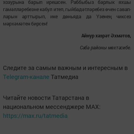
хозурына барып ирешсен. Раббыбыз барлык яхшы
гамәлләребезне кабул итеп, гыйбадәтләребез өчен савап­
ларын арттырып, ике дөньяда да Үзенең чиксез
мәрхәмәтен бирсен!
Айнур хәзрәт Әхмәтов,
Саба районы мөхтәсибе.
Следите за самым важным и интересным в
Telegram-канале
Татмедиа
Читайте новости Татарстана в
национальном мессенджере MАХ:
https://max.ru/tatmedia