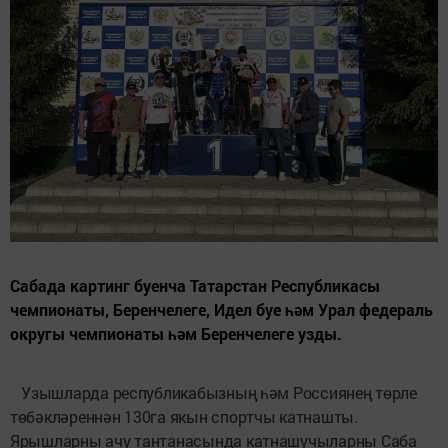
Сабада картинг буенча Татарстан Республикасы
чемпионаты, Беренчелеге, Идел буе һәм Урал федераль
округы чемпионаты һәм Беренчелеге узды.
Узышларда республикабызның һәм Россиянең төрле
төбәк­лә­рен­нән 130га якын спортчы катнашты.
Ярышларны ачу тантанасында катнашучыларны Саба