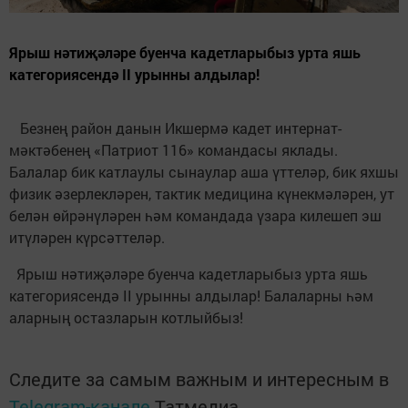
Ярыш нәтиҗәләре буенча кадетларыбыз урта яшь
категориясендә II урынны алдылар!
Безнең район данын Икшермә кадет интернат-
мәктәбенең «Патриот 116» командасы яклады.
Балалар бик катлаулы сынаулар аша үттеләр, бик яхшы
физик әзерлекләрен, тактик медицина күнекмәләрен, ут
белән өйрәнүләрен һәм командада үзара килешеп эш
итүләрен күрсәттеләр.
Ярыш нәтиҗәләре буенча кадетларыбыз урта яшь
категориясендә II урынны алдылар! Балаларны һәм
аларның остазларын котлыйбыз!
Следите за самым важным и интересным в
Telegram-канале
Татмедиа