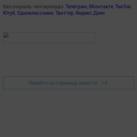
Без социаль челтәрләрдә:
Телеграм
,
ВКонтакте
,
ТикТок
,
Ютуб
,
Одноклассники
,
Твиттер
,
Яндекс.Дзен
Перейти на страницу новости