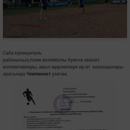
Саба муниципаль
районының пляж волейболы буенча хезмәт
коллективлары, авыл җирлекләре ир-ат командалары
арасында
Чемпионат
узачак.