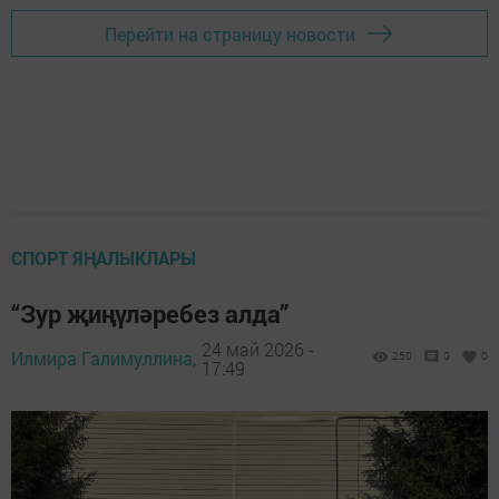
Перейти на страницу новости
СПОРТ ЯҢАЛЫКЛАРЫ
“Зур җиңүләребез алда”
24 май 2026 -
Илмира Галимуллина,
250
0
0
17:49