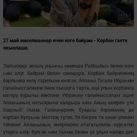
27 май мөселманнар өчен изге бәйрәм - Корбан гаете
якынлаша.
Зөлһиҗҗә аеның унынчы көнендә Раббыбыз безне изге
һәм олуг бәйрәм белән сөендерә. Корбан бәйрәменең
барлыкка килү тарихына килсәк, Аллаһы Тәгалә Ибраһим
галәйһиссәламне бөек сынауга тарта, аңа улын корбанга
китерү бурычы йөкләнә. Ибраһим галәйһиссәлам эшне
Аллаһының ихтыярына калдыра һәм Аның әмерен үти
башлый. Әмма, Галәмнәрнең Хуҗасы беркемнең дә
корбан булуына мохтаҗ түгел, Ул бигрәк тә кеше үлемен
теләми! Аллаһының әмерләрен итагатьлелек күрсәтеп
үтәргә әзер булган һәм пычак белән үз улын чалам дип