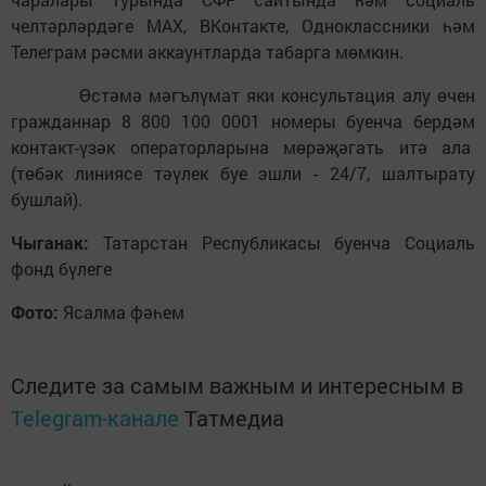
челтәрләрдәге MAX, ВКонтакте, Одноклассники һәм
Телеграм рәсми аккаунтларда табарга мөмкин.
Өстәмә мәгълүмат яки консультация алу өчен
гражданнар 8 800 100 0001 номеры буенча бердәм
контакт-үзәк операторларына мөрәҗәгать итә ала
(төбәк линиясе тәүлек буе эшли - 24/7, шалтырату
бушлай).
Чыганак:
Татарстан Республикасы буенча Социаль
фонд бүлеге
Фото:
Ясалма фәһем
Следите за самым важным и интересным в
Telegram-канале
Татмедиа