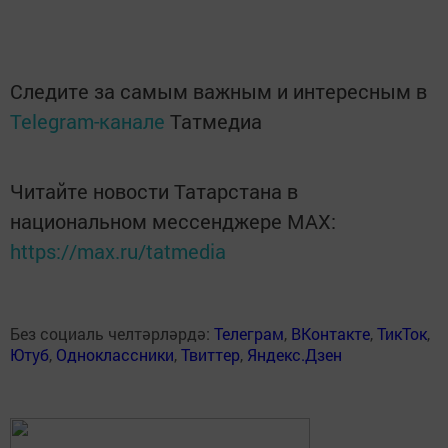
Следите за самым важным и интересным в
Telegram-канале
Татмедиа
Читайте новости Татарстана в
национальном мессенджере MАХ:
https://max.ru/tatmedia
Без социаль челтәрләрдә:
Телеграм
,
ВКонтакте
,
ТикТок
,
Ютуб
,
Одноклассники
,
Твиттер
,
Яндекс.Дзен