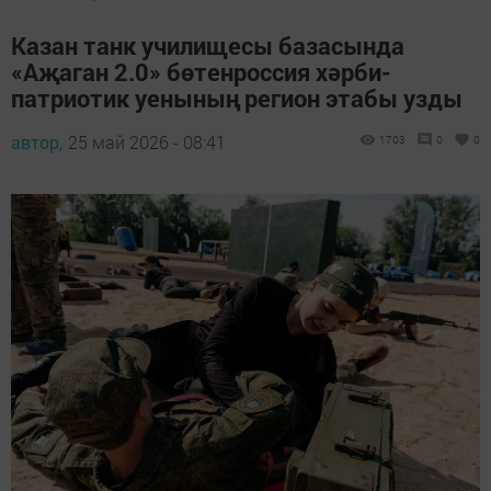
Казан танк училищесы базасында
«Аҗаган 2.0» бөтенроссия хәрби-
патриотик уенының регион этабы узды
автор,
25 май 2026 - 08:41
1703
0
0