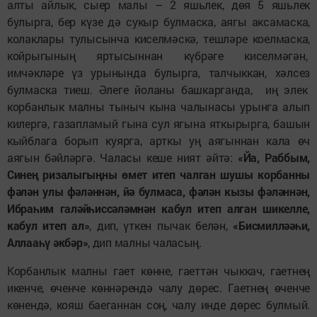
алты айлык, сыер малы – 2 яшьлек, дөя 5 яшьлек
булырга, бер күзе дә сукыр булмаска, аягы аксамаска,
колаклары тулысынча киселмәскә, тешләре коелмаска,
койрыгының яртысыннан күбрәге киселмәгән,
имчәкләре үз урынында булырга, талчыккан, хәлсез
булмаска тиеш. Әлеге йоланы башкарганда, иң элек
корбанлык малны тыныч кына чалынасы урынга алып
килергә, газапламый гына сул ягына яткырырга, башын
кыйблага борып куярга, арткы уң аягыннан кала өч
аягын бәйләргә. Чаласы кеше ният әйтә:
«Йа, Раббым,
Синең ризалыгыңны өмет итеп чалган шушы корбанны
фәлән улы фәләннән, йә булмаса, фәлән кызы фәләннән,
Ибраһим галәйһиссәләмнән кабул итеп алган шикелле,
кабул итеп ал»
, дип, үткен пычак белән,
«Бисмилләәһи,
Аллааһү әкбәр»
, дип малны чаласың.
Корбанлык малны гает көнне, гаеттән чыккач, гаетнең
икенче, өченче көннәрендә чалу дөрес. Гаетнең өченче
көнендә, кояш баеганнан соң, чалу инде дөрес булмый.