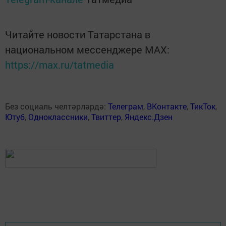
Читайте новости Татарстана в
национальном мессенджере MАХ:
https://max.ru/tatmedia
Без социаль челтәрләрдә:
Телеграм
,
ВКонтакте
,
ТикТок
,
Ютуб
,
Одноклассники
,
Твиттер
,
Яндекс.Дзен