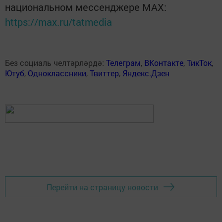
национальном мессенджере MАХ:
https://max.ru/tatmedia
Без социаль челтәрләрдә:
Телеграм
,
ВКонтакте
,
ТикТок
,
Ютуб
,
Одноклассники
,
Твиттер
,
Яндекс.Дзен
Перейти на страницу новости