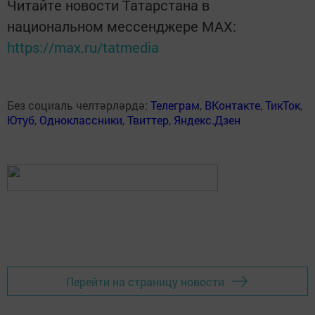
Читайте новости Татарстана в
национальном мессенджере MАХ:
https://max.ru/tatmedia
Без социаль челтәрләрдә:
Телеграм
,
ВКонтакте
,
ТикТок
,
Ютуб
,
Одноклассники
,
Твиттер
,
Яндекс.Дзен
Перейти на страницу новости