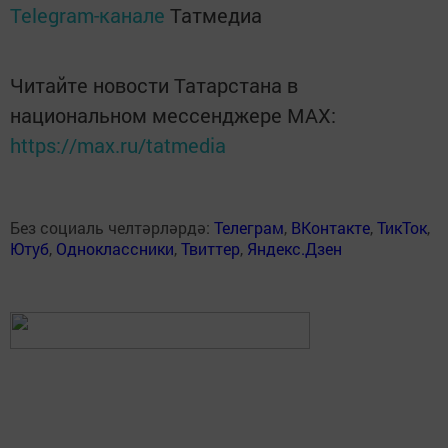
Telegram-канале
Татмедиа
Читайте новости Татарстана в
национальном мессенджере MАХ:
https://max.ru/tatmedia
Без социаль челтәрләрдә:
Телеграм
,
ВКонтакте
,
ТикТок
,
Ютуб
,
Одноклассники
,
Твиттер
,
Яндекс.Дзен