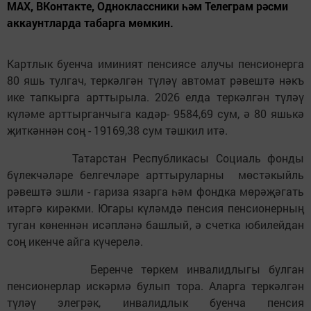
MAX, ВКонтакте, Одноклассники һәм Телеграм рәсми
аккаунтларда табарга мөмкин.
Картлык буенча иминият пенсиясе алучы пенсионерга
80 яшь тулгач, теркәлгән түләү автомат рәвештә нәкъ
ике тапкырга арттырыла. 2026 елда теркәлгән түләү
күләме арттырганчыга кадәр- 9584,69 сум, ә 80 яшькә
җиткәннән соң - 19169,38 сум тәшкил итә.
Татарстан Республикасы Социаль фонды
бүлекчәләре белгечләре арттыруларны мөстәкыйль
рәвештә эшли - гариза язарга һәм фондка мөрәҗәгать
итәргә кирәкми. Югары күләмдә пенсия пенсионерның
туган көненнән исәпләнә башлый, ә счетка юбилейдан
соң икенче айга күчерелә.
Беренче төркем инвалидлыгы булган
пенсионерлар искәрмә булып тора. Аларга теркәлгән
түләү элегрәк, инвалидлык буенча пенсия