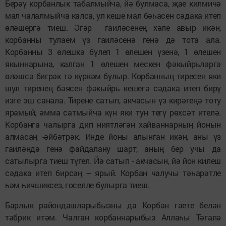
Берәү корбанлык табалмыйча, йә булмаса, җае килмичә
мал чалалмыйча калса, ул кеше мал бәһасен сәдака итеп
өләшергә тиеш. Әгәр гаиләсенең хәле авыр икән,
корбанны тулаем үз гаиләсенә генә дә тота ала.
Корбанны 3 өлешкә бүлеп 1 өлешен үзенә, 1 өлешен
якыннарына, калган 1 өлешен мескен фәкыйрьләргә
өләшсә бигрәк тә күркәм булыр. Корбанның тиресен яки
шул тиренең бәясен фәкыйрь кешегә сәдака итеп бирү
изге эш санала. Тирене сатып, акчасын үз кирәгеңә тоту
ярамый, әмма сатмыйча күн яки тун тегү рөхсәт ителә.
Корбанга чалырга дип ниятләгән хайваннарның йонын
алмасаң -әйбәтрәк. Инде йоны алынган икән, аны үз
гаиләңдә генә файдалану шарт, аның бер учы да
сатылырга тиеш түгел. Йә сатып - акчасын, йә йон килеш
сәдака итеп бирсәң – ярый. Корбан чалучы тәһарәтле
һәм һичшиксез, госелле булырга тиеш.
Барлык райондашларыбызны да Корбан гаете белән
тәбрик итәм. Чалган корбаннарыбыз Аллаһы Тәгалә