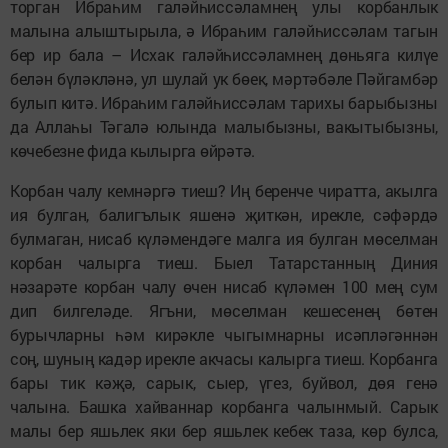
торган Ибраһим галәйһиссәламнең улы корбанлык
малына алыштырыла, ә Ибраһим галәйһиссәлам тагын
бер ир бала – Исхак галәйһиссәламнең дөньяга килүе
белән бүләкләнә, ул шулай ук бөек, мәртәбәле Пәйгамбәр
булып китә. Ибраһим галәйһиссәлам тарихы барыбызны
да Аллаһы Тәгалә юлында малыбызны, вакытыбызны,
көчебезне фида кылырга өйрәтә.
Корбан чалу кемнәргә тиеш? Иң беренче чиратта, акылга
ия булган, балигълык яшенә җиткән, ирекле, сәфәрдә
булмаган, нисаб күләмендәге малга ия булган мөселман
корбан чалырга тиеш. Быел Татарстанның Диния
нәзарәте корбан чалу өчен нисаб күләмен 100 мең сум
дип билгеләде. Ягъни, мөселман кешесенең бөтен
бурычларны һәм кирәкле чыгымнарны исәпләгәннән
соң, шуның кадәр ирекле акчасы калырга тиеш. Корбанга
бары тик кәҗә, сарык, сыер, үгез, буйвол, дөя генә
чалына. Башка хайваннар корбанга чалынмый. Сарык
малы бер яшьлек яки бер яшьлек кебек таза, көр булса,