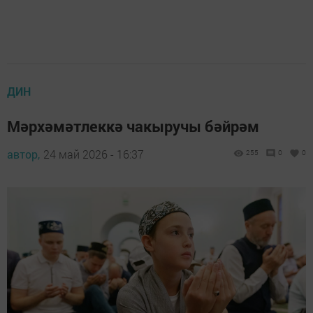
ДИН
Мәрхәмәтлеккә чакыручы бәйрәм
автор,
24 май 2026 - 16:37
255
0
0