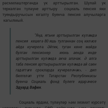
рәсмиләштергәндә үк арттырылган. Шулай ук
теркәлгән түләүне арттыру социаль пенсия яки
туендыручысын югалту буенча пенсия алучыларга
кагылмый.
"
Яңа, ягъни арттырылган күләмдә
пенсия кешегә 80 яшь тулганнан соң киләсе
айда күчерелә.
Әйтик, туган көне майда
булган пенсионер июнь аенда инде
арттырылган күләмдә акча алачак. Ә алга
таба пенсия арттырырылган күләмдә ай саен
гадәттәге срокларда күчереләчәк»,
- дип
билгеләп үтте Татарстан Республикасы
буенча Социаль фонд бүлеге идарәчесе
Эдуард Вафин
.
Социаль ярдәм, түләүләр һәм хезмәт күрсәтү
чаралары турында СФР сайтында һәм социаль