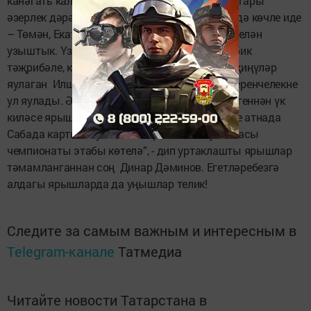
канәгать калдык. Чемпионат, гадәттәгечә, югары
әзерлек дәрәҗәсендә узды. Көндәшләребез дә көчле иде
– Төмән, Екатеринбург, Казаннан килүчеләр белән
узыштык. Үземнең төп көндәшем Казаннан, бик
тәҗрибәле, күп ярышларда катнашкан һәм җиңүләр
яулаган Илшат Ибраһимов булды. Бу юлы беренчелекне
ул яулады. Әле зур җиңүләребез алдадыр, бүгеннән үк
киләсе ярышка әзерләнә башлыйбыз. Киләсе атнада
Сабада картинг буенча Татарстан Республикасы
чемпионаты этабы көтелә”, - дип уртаклашты ярышлар
тәмамланганнан соң Динар Дәминов. Егетләребезгә
алдагы ярышларда да уңышлар телик!
Следите за самым важным и интересным в
Telegram-канале
Татмедиа
Читайте новости Татарстана в