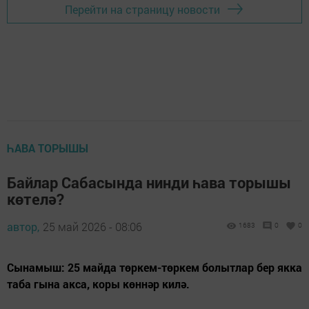
Перейти на страницу новости
ҺАВА ТОРЫШЫ
Байлар Сабасында нинди һава торышы
көтелә?
автор,
25 май 2026 - 08:06
1683
0
0
Сынамыш: 25 майда төркем-төркем болытлар бер якка
таба гына акса, коры көннәр килә.