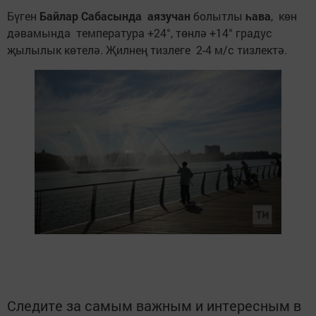
Бүген
Байлар
Сабасында аязучан
болытлы
һава
, көн
дәвамында температура +24°, төнлә +14° градус
җылылык көтелә. Җилнең тизлеге 2-4 м/с тизлектә.
Следите за самым важным и интересным в