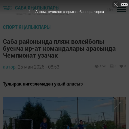
САБА ЯҢАЛЫКЛАРЫ
16+
3
Автоматическое закрытие баннера через
"Саба таңнары" газетасы - Саба районы
СПОРТ ЯҢАЛЫКЛАРЫ
Саба районында пляж волейболы
буенча ир-ат командалары арасында
Чемпионат узачак
автор,
25 май 2026 - 08:53
1748
0
0
Тулырак нигезләмәдән укый аласыз