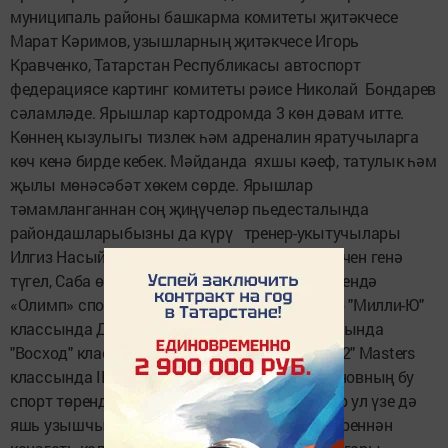
муниципаль районы башкарма комитеты җитәкчесе
Марат Кәримов, узышларның җитәкчесе Игорь
Кравченко, Татарстан Республикасы автоспорт
федерациясе картинг комитеты рәисе Николай Бондарев
сәламләде. Ярышлар картодромда 3 көн дәвам итте.
Көннең кызулыгы тизлек һәм адреналин яратучыларга
көч кенә бирде кебек. Мәйданда яхшы кәеф, татулык һәм
җылы мөнәсәбәт хөкем сөрде. Ярышлар
тәмамланганнан соң җиңүчеләр пьедесталында
райондашларыбызны да күрү тренер-укытучылары
Илгиз Насыйбуллин һәм Рафил Исрафилов өчен генә
түгел, Саба өчен зур горурлык! ТР Беренчелегендә
«Олимп» спорт мәктәбендә тәрбияләнүчеләр "Милли-Ю"
классында Данис Насыйбуллин - III, ТР Кубогында
"Восход" классында Динар Дәминов – I , "KZ-2" Masters
классында II урынны алдылар. Динар Дәминовның бу
спорт төрендә 24 еллык тәҗрибәсе бар, хәзер ул үзе дә
яшь узышчыларны әзерли. “Ярыш нәтиҗәләреннән