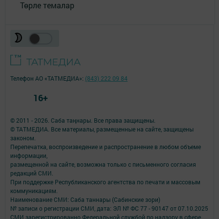
Төрле темалар
Телефон АО «ТАТМЕДИА»:
(843) 222 09 84
16+
© 2011 - 2026. Саба таңнары. Все права защищены.
© ТАТМЕДИА. Все материалы, размещенные на сайте, защищены
законом.
Перепечатка, воспроизведение и распространение в любом объеме
информации,
размещенной на сайте, возможна только с письменного согласия
редакций СМИ.
При поддержке Республиканского агентства по печати и массовым
коммуникациям.
Наименование СМИ: Саба таннары (Сабинские зори)
№ записи о регистрации СМИ, дата: ЭЛ № ФС 77 - 90147 от 07.10.2025
СМИ зарегистрированно Федеральной службой по надзору в сфере