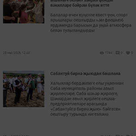
вәкилләре бәйрәм бүләк итте
Балалар өчен күңелле квест-уен, спорт
ярышлары оештырды һәм флешмоб
ярдәмендә барысын да уңай атмосфера
белән тулыландырды
25 май 2026, 12:44
1794
0
0
Сабантуй бирнә җыюдан башлана
Халыклар бердәмлеге елы уңаеннан
Саба муниципаль районы авыл
җирлекләре, Саба шәһәр җирлеге,
Шәмәрдән авыл җирлеге оешма-
предприятиеләре арасында
«Сабантуйга бирнә җыю» бәйгесен
оештыру турында нигезләмә