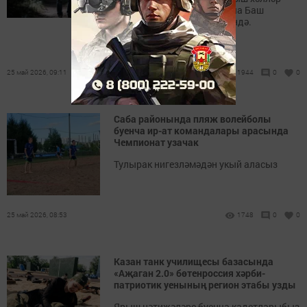
министрлыгының ТР буенча Баш
идарәсе матбугат хезмәтендә.
25 май 2026, 09:11
1944
0
0
Саба районында пляж волейболы
буенча ир-ат командалары арасында
Чемпионат узачак
Тулырак нигезләмәдән укый аласыз
25 май 2026, 08:53
1748
0
0
Казан танк училищесы базасында
«Аҗаган 2.0» бөтенроссия хәрби-
патриотик уенының регион этабы узды
Ярыш нәтиҗәләре буенча кадетларыбыз