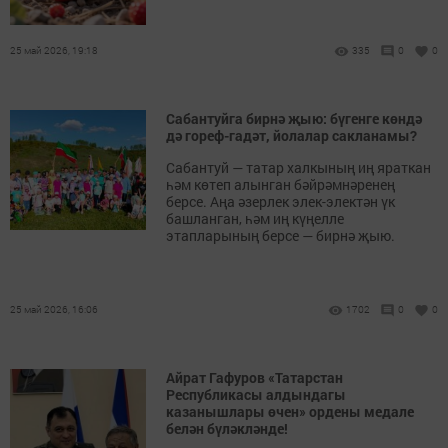
25 май 2026, 19:18
335
0
0
Сабантуйга бирнә җыю: бүгенге көндә
дә гореф-гадәт, йолалар сакланамы?
Сабантуй — татар халкының иң яраткан
һәм көтеп алынган бәйрәмнәренең
берсе. Аңа әзерлек элек-электән үк
башланган, һәм иң күңелле
этапларының берсе — бирнә җыю.
25 май 2026, 16:06
1702
0
0
Айрат Гафуров «Татарстан
Республикасы алдындагы
казанышлары өчен» ордены медале
белән бүләкләнде!