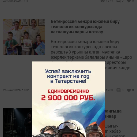
25 май 2026, 11:51
1674
0
0
Бөтенроссия һөнәри юнәлеш бирү
технологик конкурсында
катнашучыларны котлау
Бөтенроссия һөнәри юнәлеш бирү
технологик конкурсында лаеклы
рәвештә 3 урынны алган мәктәпкә
әзерлек төркеме балалары янына «Евро
Акцент Саба» компаниясе директоры
Красавин Алексей Валентинович килде.
25 май 2026, 10:31
1703
0
0
Саба районында төнлә караңгыда
адашып калган ирне тапканнар
Ярдәмгә ул 112 номерлы ашыгыч
хезмәтләрне чакырткан, дип хәбәр
иттеләр Россия гадәттән тыш хәлләр