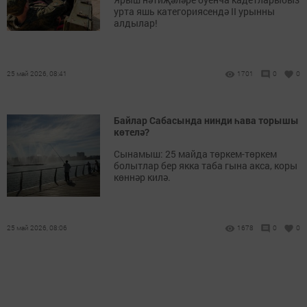
урта яшь категориясендә II урынны
алдылар!
25 май 2026, 08:41
1701
0
0
Байлар Сабасында нинди һава торышы
көтелә?
Сынамыш: 25 майда төркем-төркем
болытлар бер якка таба гына акса, коры
көннәр килә.
25 май 2026, 08:06
1678
0
0