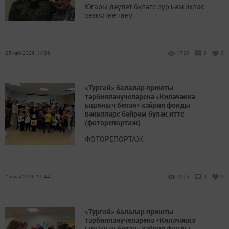
Югары дәүләт бүләге-зур һәм ихлас
хезмәтне тану
25 май 2026, 14:36
1733
0
0
«Тургай» балалар приюты
тәрбияләнүчеләренә «Киләчәккә
ышаныч белән» хәйрия фонды
вәкилләре бәйрәм бүләк итте
(фоторепортаж)
ФОТОРЕПОРТАЖ
25 май 2026, 12:44
2075
0
0
«Тургай» балалар приюты
тәрбияләнүчеләренә «Киләчәккә
ышаныч белән» хәйрия фонды