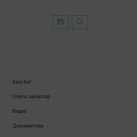
Баш бит
Соңгы хәбәрләр
Видео
Документлар