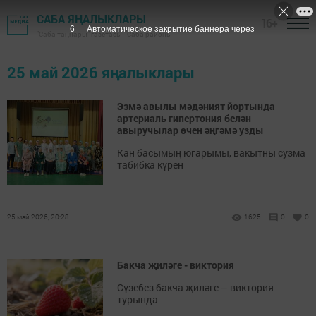
САБА ЯҢАЛЫКЛАРЫ
16+
5
Автоматическое закрытие баннера через
"Саба таңнары" газетасы - Саба районы
25 май 2026 яңалыклары
Эзмә авылы мәдәният йортында
артериаль гипертония белән
авыручылар өчен әңгәмә узды
Кан басымың югарымы, вакытны сузма
табибка күрен
25 май 2026, 20:28
1625
0
0
Бакча җиләге - виктория
Сүзебез бакча җиләге – виктория
турында