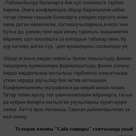
- Районыбызда балаларга бик күп юнәлештә тәрбия
бирелә. Әлеге конференция Әбрар Кәримуллин кебек
татар теленә гашыйк балаларга үзләрен күрсәтү өчен
менә дигән мөмкинлек. Катнашучыларның өчесе генә
булса да, үзенең теле аша илнең тарихын, мәдәниятен
өйрәнеп, шул юнәлештә үз юлларын табалар икән, бу
зур нәтиҗә дигән сүз, - дип кунакларны сәламләде ул.
Әбрар аганың иҗади мирасы белән таныштыру, фәнни-
тикшеренү күнекмәләре формалаштыру, фәнни эз­лә­нү­
ләрдә иҗадилыкка ом­ты­лыш тәрбияләү максатында
үткән чарада укучылар бик актив катнашкан.
Конференциянең география­се дә киңәйгәннән киңәя.
Татар телен ярату, тел үзенчәлекләрен өйрәнергә, тагын
да күбрәк белергә омтылган укучыларны күреп күңел
сөенә. Хәтта ерак Актаныш, Сарман районнарыннан ук
килгәннәр.
Тулырак язманы "Саба таңнары" газетасында укый