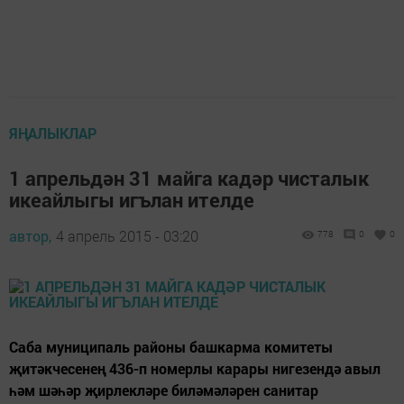
ЯҢАЛЫКЛАР
1 апрельдән 31 майга кадәр чисталык
икеайлыгы игълан ителде
автор,
4 апрель 2015 - 03:20
778
0
0
Саба муниципаль районы башкарма комитеты
җитәкчесенең 436-п номерлы карары нигезендә авыл
һәм шәһәр җирлекләре биләмәләрен санитар