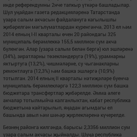
инде референдумны 2нче тапкыр үткәрә башладылар.
Шул уңайдан газета редакцияләренә Татарстанда
үзара салым акчасын файдалануга кагылышлы
җибәрелгән мәгълүматлардан күренгәнчә, 2013 ел һәм
2014 елның I-II кварталы өчен 20 райондагы 325
муниципаль берәмлеккә 155,5 миллион сум акча
бүленгән. Алар (үзара салым белән бергә) юл эшләренә
(34%), зиратларны төзекләндерүгә (19%), урамнарны
яктыртуга (13,2%), чишмәләрне, су чыганакларны
ремонтлауга (12,3%) һәм башка эшләргә (10,9%)
тотылган. 2014 елның II кварталы нәтиҗәләре буенча
муниципаль берәмлекләргә 122,3 миллион сум башка
бюджетара трансфертлар җибәрелде. Әмма әлеге
акчалар тотылмыйча калганлыктан, кабат республика
бюджетына кайтарылып, яңадан агымдагы ел
башында авыл һәм шәһәр җирлекләренә күчерелде.
Безнең районга килгәндә, барысы 2,3356 миллион сум
үзара салым акчасы җыйналды. Шуңа респуб­лика