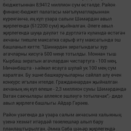
бюджетыннан 8,9412 миллион сум өстәлде. Район
финанс-бюджет палатасы мәгълүматларыннан
күренгәнчә, иң күп үзара салым Шәмәрдән авыл
җирлегендә (512200 сум) җыйналган. Әлеге авыл
җирлегендә шуңа дәүләт тә дүртләтә күләмдә өстәгән
акчаны тиешле максатка сарыф итү максатында эш
башланып китте. "Шәмәрдән зиратындагы зур
агачларны кисүгә 500 меңе тотылды. Моннан тыш
Кырбаш зиратын агачлардан чистартуга - 100 мең,
Мичәнбашта - һәйкәл ясауга шулай ук 100 мең сум
каралган. Бу эшне башкаручыларны сайлап алу өчен
конкурс игълан ителде. Гражданнардан җыйналган
акчаның иң күп өлеше - 2,3 миллион сумы Шәмәрдәндә
Ватан сакчылары аллеясе эшләүгә тотылачак",- диде
авыл җирлеге башлыгы Айдар Гәрәев.
Район үзәгендә дә үзара салым акчасына халыкның
үзенә хезмәт итәрдәй төзелешләр алып бару
планлаштырылган. Әмма Саба шәһәр җирлегендә