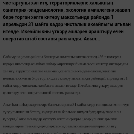
чистартуны хәл итү, территорияләрне халыкның
санитария-эпидемиология, экология иминлегенә җавап
бирә торган хәлгә китерү максатында районда 1
апрельдән 31 майга кадәр чисталык икеайлыгы игълан
ителде. Икеайлыкны үткәрү эшләрен яраштыру өчен
оператив штаб составы расланды. Авыл...
Саба муниципаль районы башкарма комитеты җитәкчесенең 436-п номерлы
карары нигезендә авыл һәм шәһәр җирлекләре биләмәләрен санитар чистартуны
хәл итү, территорияләрне халыкның санитария-эпидемиология, экология
иминлегенә җавап бирә торган хәлгә китерү максатында районда 1 апрельдән 31
майга кадәр чисталык икеайлыгы игълан ителде. Икеайлыкны үткәрү эшләрен
яраштыру өчен оператив штаб составы расланды.
Авыл һәм шәһәр җирлекләре башлыкларына 31 майга кадәр санкцияләнмәгән чүп
түгү урыннарын бетерү, яңаларының бар­лыкка килүен булдырмау чаралары
күрергә, 8 апрельгә кадәр чүп түгү кон­тейнерларын, алар урнаштырылган
мәйданнарны төзекләндерү, паркларны, балалар мәйданчыкларын, ял итү
урыннарын, шәхси торак секторы биләмәләрен тәртипкә китерүгә юнәлдерелгән