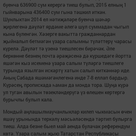
буенча 636900 сум керергә тиеш булып, 2015 елның 1
гыйнварына 436400 сум гына тәшкил иткән.
Шунлыктан 2014 ел нәтиҗәләре буенча шәһәр
җирлегенә дәүләт ярдәме әлегә шул суммадан чыгып
кына бүленгән. Хәзерге вакытта гражданнардан
җыйналып бетмәгән үзара салымны түләттерү чарасы
күрелә. Дәүләт тә үзенә тиешлесен бирәчәк. Әле
беркөнне безнең почта әрәҗәсенә дә күршедәге йортта
яшәгән кыз исеменә үзара салым түләргә тиешлеге
турында язылган искәртү хатын салып киткәннәр иде.
Аның Сабада яшәмәгәнлегенә инде 7-8 еллап бардыр.
Кү­рәсең, пропискада һаман да монда тора. Шуңа кү­рә
ул туган авылын төзек­ләндерүгә үз өлешен кер­тергә
бурычлы булып кала.
Мондый аңлашылмаучан­лыклар килеп чыкмасын өчен
яшәү урынында теркәлү мәсьәләсендә тәртип булырга
тиеш. Алда безне быел май аенда булачак референдум
көтә. Үзара салым җыю Татарстан Республикасы