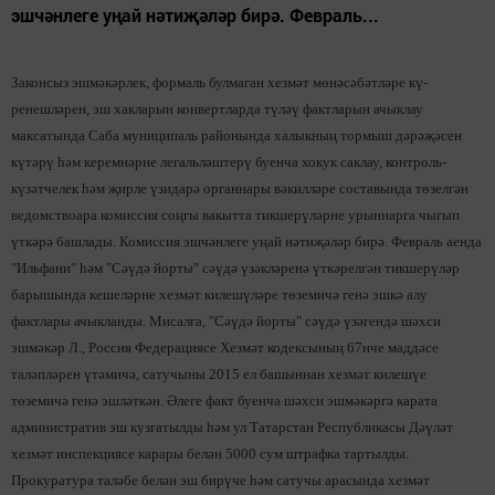
эшчәнлеге уңай нәтиҗәләр бирә. Февраль...
Законсыз эшмәкәрлек, формаль бул­маган хезмәт мөнәсәбәтләре кү­
ренешләрен, эш хакларын конвертларда түләү фактларын ачык­лау
максатында Саба муниципаль районында халыкның тормыш дәрәҗәсен
күтәрү һәм керемнәрне легальләштерү буенча хокук саклау, контроль-
күзәтчелек һәм җирле үзидарә органнары вәкилләре составында төзелгән
ведомствоара комиссия соңгы вакытта тикшерүләрне урыннарга чыгып
үткәрә башлады. Комиссия эшчәнлеге уңай нәтиҗәләр бирә. Февраль аенда
"Ильфани" һәм "Сәүдә йорты" сәүдә үзәкләренә үткәрелгән тикшерүләр
барышында кешеләрне хезмәт килешүләре төземичә генә эшкә алу
фактлары ачыкланды. Мисалга, "Сәүдә йорты" сәүдә үзәгендә шәхси
эшмәкәр Л., Россия Федерациясе Хезмәт кодексының 67нче маддәсе
таләпләрен үтәмичә, сатучыны 2015 ел башыннан хезмәт килешүе
төземичә генә эшләткән. Әлеге факт буенча шәхси эшмәкәргә карата
административ эш кузгатылды һәм ул Татарстан Республикасы Дәүләт
хезмәт инспекциясе карары белән 5000 сум штрафка тартылды.
Прокуратура таләбе белән эш бирүче һәм сатучы арасында хезмәт