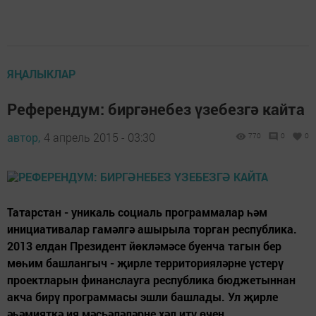
ЯҢАЛЫКЛАР
Референдум: биргәнебез үзебезгә кайта
автор,
4 апрель 2015 - 03:30
770
0
0
Татарстан - уникаль социаль программалар һәм
инициативалар гамәлгә ашырыла торган респуб­лика.
2013 елдан Президент йөкләмәсе буенча тагын бер
мөһим башлангыч - җирле территорияләрне үстерү
проектларын финанслауга республика бюджетыннан
акча бирү программасы эшли башлады. Ул җирле
әһәмияткә ия мәсьәләләрне хәл итү өчен