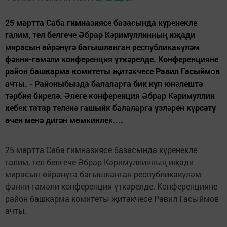
25 мартта Саба гимназиясе базасында күренекле
галим, тел белгече Әбрар Кәримуллинның иҗади
мирасын өйрәнүгә багышланган республикакүләм
фәнни-гамәли конференция үткәрелде. Конференцияне
район башкарма комитеты җитәкчесе Равил Гасыймов
ачты. - Районыбызда балаларга бик күп юнәлештә
тәрбия бирелә. Әлеге конференция Әбрар Кәримуллин
кебек татар теленә гашыйк балаларга үзләрен күрсәтү
өчен менә дигән мөмкинлек....
25 мартта Саба гимназиясе базасында күренекле
галим, тел белгече Әбрар Кәримуллинның иҗади
мирасын өйрәнүгә багышланган республикакүләм
фәнни-гамәли конференция үткәрелде. Конференцияне
район башкарма комитеты җитәкчесе Равил Гасыймов
ачты.