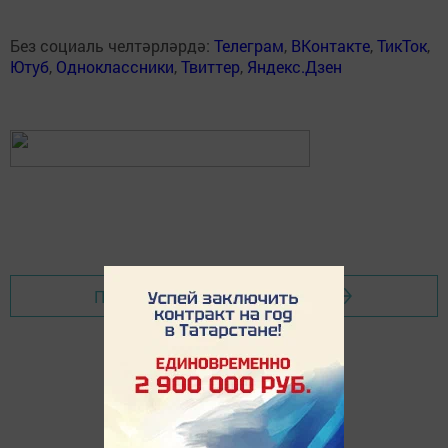
Без социаль челтәрләрдә:
Телеграм
,
ВКонтакте
,
ТикТок
,
Ютуб
,
Одноклассники
,
Твиттер
,
Яндекс.Дзен
Перейти на страницу новости