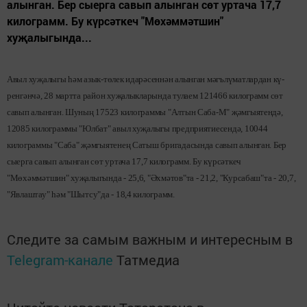
алынган. Бер сыерга савып алынган сөт уртача 17,7
килограмм. Бу күрсәткеч "Мөхәммәтшин"
хуҗалыгында...
Авыл хуҗалыгы һәм азык-төлек ида­рәсеннән алынган мәгълүматлардан кү­­
ренгәнчә, 28 мартта район хуҗа­лыкларында тулаем 121466 килограмм сөт
савып алынган. Шуның 17523 килограммы "Алтын Саба-М" җәмгыятендә,
12085 килограммы "Юлбат" авыл хуҗалыгы предприятиесендә, 10044
килограммы "Саба" җәмгыятенең Сатыш бригадасында савып алынган. Бер
сыерга савып алынган сөт уртача 17,7 килограмм. Бу күрсәткеч
"Мөхәммәтшин" хуҗалыгында - 25,6, "Әхмәтов"та - 21,2, "Курсабаш"та - 20,7,
"Явлаштау" һәм "Шытсу"да - 18,4 килограмм.
Следите за самым важным и интересным в
Telegram-канале
Татмедиа