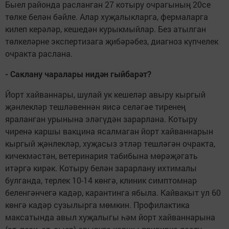
Быел районда расланган 27 котыру очрагының 20се
төлке белән бәйле. Алар хуҗалыкларга, фермаларга
килеп керәләр, кешедән курыкмыйлар. Без атылган
төлкеләрне экспертизага җибәрәбез, диагноз күпчелек
очракта раслана.
- Саклану чаралары нидән гыйбарәт?
Йорт хайваннары, шулай ук кешеләр авыру кыргый
җәнлекләр тешләвеннән яисә селәгәе тиренең
яраланган урынына эләгүдән зарарлана. Котыру
чиренә каршы вакцина ясалмаган йорт хайваннарын
кыргый җәнлекләр, хуҗасыз этләр тешләгән очракта,
кичекмәстән, ветеринария табибына мөрәҗәгать
итәргә кирәк. Котыру белән зарарлану ихтималы
булганда, терлек 10-14 көнгә, клиник симптомнар
беленгәнчегә кадәр, карантинга ябыла. Кайвакыт ул 60
көнгә кадәр сузылырга мөмкин. Профилактика
максатында авыл хуҗалыгы һәм йорт хайваннарына