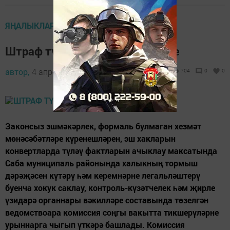
ЯҢАЛЫКЛАР
Штраф түләнде, килешү төзелде
автор,
4 апрель 2015 - 03:27
704
0
0
Законсыз эшмәкәрлек, формаль бул­маган хезмәт
мөнәсәбәтләре кү­ренешләрен, эш хакларын
конвертларда түләү фактларын ачык­лау максатында
Саба муниципаль районында халыкның тормыш
дәрәҗәсен күтәрү һәм керемнәрне легальләштерү
буенча хокук саклау, контроль-күзәтчелек һәм җирле
үзидарә органнары вәкилләре составында төзелгән
ведомствоара комиссия соңгы вакытта тикшерүләрне
урыннарга чыгып үткәрә башлады. Комиссия