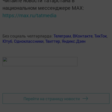
Читайте новости Татарстана в
национальном мессенджере MАХ:
https://max.ru/tatmedia
Без социаль челтәрләрдә:
Телеграм
,
ВКонтакте
,
ТикТок
,
Ютуб
,
Одноклассники
,
Твиттер
,
Яндекс.Дзен
Перейти на страницу новости