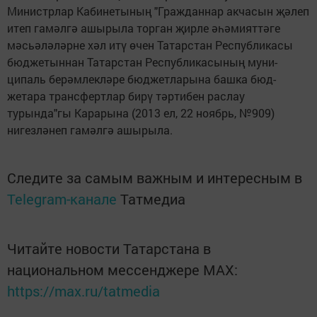
Министрлар Кабинетының "Гражданнар акчасын җәлеп
итеп гамәлгә ашырыла торган җирле әһәмияттәге
мәсьәләләрне хәл итү өчен Татарстан Республикасы
бюджетыннан Татарстан Республикасының муни­
ципаль берәмлекләре бюд­жетларына башка бюд­­
жетара трансфертлар бирү тәртибен раслау
турында"гы Карарына (2013 ел, 22 ноябрь, №909)
нигезләнеп гамәлгә ашырыла.
Следите за самым важным и интересным в
Telegram-канале
Татмедиа
Читайте новости Татарстана в
национальном мессенджере MАХ:
https://max.ru/tatmedia