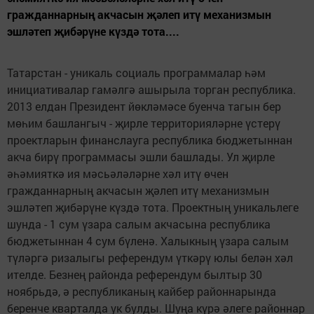
гражданнарның акчасын җәлеп итү механизмын
эшләтеп җибәрүне күздә тота....
Татарстан - уникаль социаль программалар һәм
инициативалар гамәлгә ашырыла торган респуб­лика.
2013 елдан Президент йөкләмәсе буенча тагын бер
мөһим башлангыч - җирле территорияләрне үстерү
проектларын финанслауга республика бюджетыннан
акча бирү программасы эшли башлады. Ул җирле
әһәмияткә ия мәсьәләләрне хәл итү өчен
гражданнарның акчасын җәлеп итү механизмын
эшләтеп җибәрүне күздә тота. Проектның уникальлеге
шунда - 1 сум үзара салым акчасына республика
бюджетыннан 4 сум бүленә. Халыкның үзара салым
түләргә ризалыгы референдум үткәрү юлы белән хәл
ителде. Безнең районда референдум былтыр 30
ноябрьдә, ә республиканың кайбер районнарында
беренче кварталда ук булды. Шуңа күрә әлеге районнар