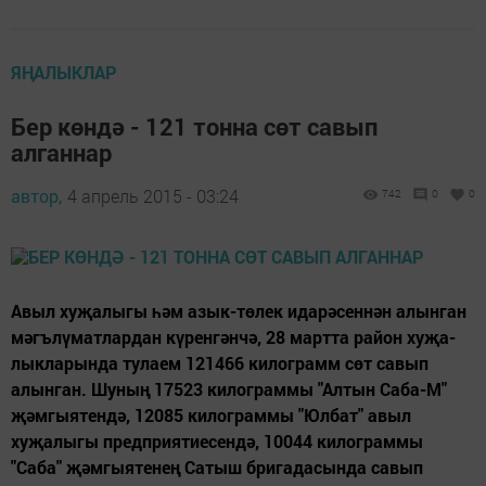
ЯҢАЛЫКЛАР
Бер көндә - 121 тонна сөт савып
алганнар
автор,
4 апрель 2015 - 03:24
742
0
0
Авыл хуҗалыгы һәм азык-төлек ида­рәсеннән алынган
мәгълүматлардан кү­­ренгәнчә, 28 мартта район хуҗа­
лыкларында тулаем 121466 килограмм сөт савып
алынган. Шуның 17523 килограммы "Алтын Саба-М"
җәмгыятендә, 12085 килограммы "Юлбат" авыл
хуҗалыгы предприятиесендә, 10044 килограммы
"Саба" җәмгыятенең Сатыш бригадасында савып