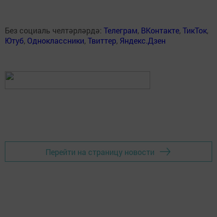
Без социаль челтәрләрдә:
Телеграм
,
ВКонтакте
,
ТикТок
,
Ютуб
,
Одноклассники
,
Твиттер
,
Яндекс.Дзен
Перейти на страницу новости