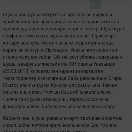
Шушы авыруны китереп чыгара торган вируслы
җәнлек тешләве аркасында гына якты дөнья белән
хушлашудан да аянычлырак нәрсә юктыр. Шуңа күрә
профилактика гаять зур әһәмияткә ия. Терлекләр
котыру авырулы булган аерым территорияләрдә
карантин кертүнең Президент Указы нигезендә хәл
ителүе үк күпне сөйли. Әйтик, рес­публика лидерының
шушы авыруга мөнәсәбәтле 307 санлы Указында
(23.03.2015) күрсәтелгән карантин кертелгән
территорияләр исемлегендә Саба районының Югары
Шытсу авылындагы Комсомол урамы һәм Шекше
авылы янындагы "Алтын Саба-М" җаваплылыгы
чикләнгән җәмгыятенең яшь терлек асрау өчен
файдаланылучы биләмәнең бер өлеше дә бар иде.
Карантинны шушы рәвешле кертү тәртибен аңлатуны
сорап район ветеринария берләшмәсе баш табибы