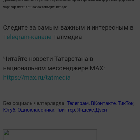
чаралар планы эшләр­гә тәкъдим ителде.
Следите за самым важным и интересным в
Telegram-канале
Татмедиа
Читайте новости Татарстана в
национальном мессенджере MАХ:
https://max.ru/tatmedia
Без социаль челтәрләрдә:
Телеграм
,
ВКонтакте
,
ТикТок
,
Ютуб
,
Одноклассники
,
Твиттер
,
Яндекс.Дзен