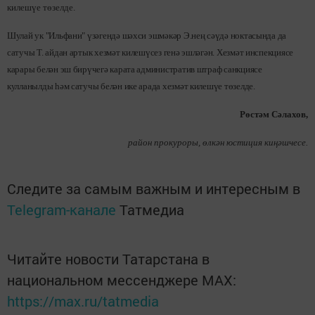
килешүе төзелде.
Шулай ук "Ильфани" үзәгендә шәхси эшмәкәр Э.нең сәүдә ноктасында да
сатучы Т. айдан артык хезмәт килешүсез генә эшләгән. Хезмәт инс­пекциясе
карары белән эш бирүчегә карата административ штраф санкция­се
кулланылды һәм сатучы белән ике арада хезмәт килешүе төзелде.
Рөстәм Сәлахов,
район прокуроры, өлкән юстиция киңәшчесе.
Следите за самым важным и интересным в
Telegram-канале
Татмедиа
Читайте новости Татарстана в
национальном мессенджере MАХ:
https://max.ru/tatmedia