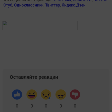
Ютуб
,
Одноклассники
,
Твиттер
,
Яндекс.Дзен
Оставляйте реакции
0
0
0
0
0