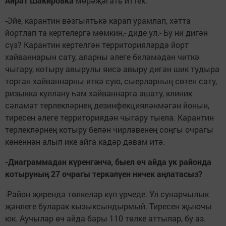
Айрат Шакировка
мөрәҗәгать иттек.
-Әйе, карантин вәзгыятькә карап урамлап, хәтта
йортлап та кертелергә мөмкин,- диде ул.- Бу ни дигән
сүз? Карантин кертелгән территорияләрдә йорт
хайваннарын сату, аларны әлеге биләмәдән читкә
чыгару, котыру авырулы яисә авыру дигән шик тудыра
торган хайваннарны иткә сую, сыерларның сөтен сату,
ризыкка куллану һәм хайваннарга ашату, клиник
сәламәт терлекләрнең дезинфекцияләнмәгән йонын,
тиресен әлеге территориядән чыгару тыела. Карантин
терлекләрнең котыру белән чирләвенең соңгы очрагы
көненнән алып ике айга кадәр дәвам итә.
-Диаграммадан күренгәнчә, быел өч айда ук районда
котыруның 27 очрагы теркәлүен ничек аңлатасыз?
-Район җирендә төлкеләр күп үрчеде. Ул сунарчылык
җәнлеге буларак кызыксындырмый. Тиресен җыючы
юк. Аучылар өч айда бары 110 төлке аттылар, бу аз.