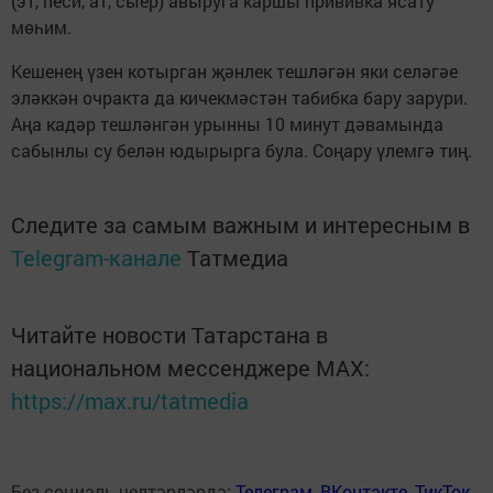
(эт, песи, ат, сыер) авыруга каршы прививка ясату
мөһим.
Кешенең үзен котырган җәнлек тешләгән яки селәгәе
эләккән очракта да кичекмәстән табибка бару зарури.
Аңа кадәр тешләнгән урынны 10 минут дәвамында
сабынлы су белән юдырырга була. Соңару үлемгә тиң.
Следите за самым важным и интересным в
Telegram-канале
Татмедиа
Читайте новости Татарстана в
национальном мессенджере MАХ:
https://max.ru/tatmedia
Без социаль челтәрләрдә:
Телеграм
,
ВКонтакте
,
ТикТок
,