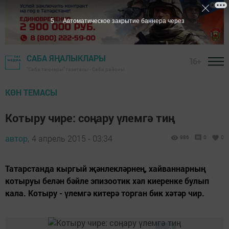
4
Автоматическое закрытие баннера через
САБА ЯҢАЛЫКЛАРЫ
16+
"Саба таңнары" газетасы - Саба районы
КӨН ТЕМАСЫ
Котыру чире: соңару үлемгә тиң
автор,
4 апрель 2015 - 03:34
986
0
0
Татарстанда кыргый җәнлекләрнең, хайваннарның
котыруы белән бәйле эпизоотик хәл киеренке булып
кала. Котыру - үлемгә китерә торган бик хәтәр чир.