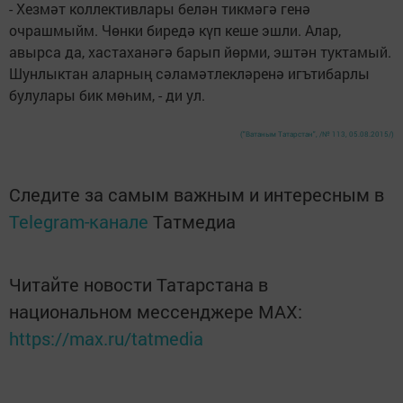
- Хезмәт коллективлары белән тикмәгә генә
очрашмыйм. Чөнки биредә күп кеше эшли. Алар,
авырса да, хастаханәгә барып йөрми, эштән туктамый.
Шунлыктан аларның сәламәтлекләренә игътибарлы
булулары бик мөһим, - ди ул.
("Ватаным Татарстан", /№ 113, 05.08.2015/)
Следите за самым важным и интересным в
Telegram-канале
Татмедиа
Читайте новости Татарстана в
национальном мессенджере MАХ:
https://max.ru/tatmedia