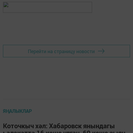
Перейти на страницу новости
ЯҢАЛЫКЛАР
Коточкыч хәл: Хабаровск янындагы
һәлакәттә 16 кеше үлгән, 60 кеше зыян