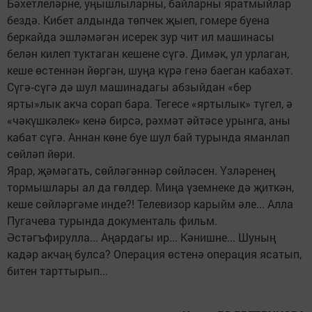
Бәхетлеләрне, уңышлыларны, байларны яратмыйлар
бездә. Кибет алдында төпчек җыеп, гомере буена
беркайда эшләмәгән исерек зур чит ил машинасы
белән килеп туктаган кешене сүгә. Димәк, ул урлаган,
кеше өстеннән йөргән, шуңа күрә генә баеган кабахәт.
Сүгә‑сүгә дә шул машинадагы абзыйдан «бер
ярты»лык акча сорап бара. Тегесе «яртылык» түгел, ә
«чәкүшкәлек» кенә бирсә, рәхмәт әйтәсе урынга, аны
кабат сүгә. Аннан көне буе шул бай турында яманлап
сөйләп йөри.
Ярар, җәмәгать, сөйләгәннәр сөйләсен. Үзләренең
тормышлары ал да гөлдер. Миңа үземнеке дә җиткән,
кеше сөйләргәме инде?! Телевизор карыйм әле... Алла
Пугачева турында документаль фильм.
Әстәгъфирулла... Аңардагы ир... Кәнишне... Шуның
кадәр акчаң булса? Операция өстенә операция ясатып,
битен тарттырып...