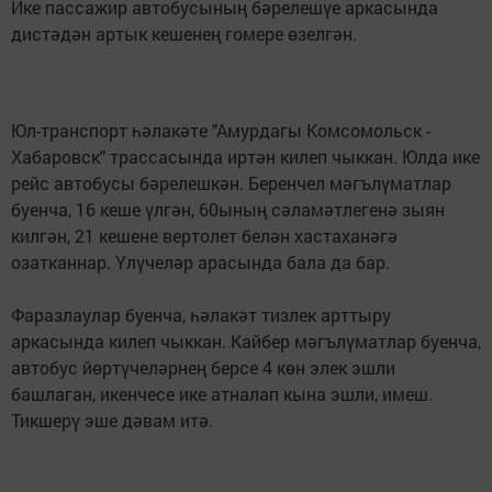
Ике пассажир автобусының бәрелешүе аркасында
дистәдән артык кешенең гомере өзелгән.
Юл-транспорт һәлакәте "Амурдагы Комсомольск -
Хабаровск" трассасында иртән килеп чыккан. Юлда ике
рейс автобусы бәрелешкән. Беренчел мәгълүматлар
буенча, 16 кеше үлгән, 60ының сәламәтлегенә зыян
килгән, 21 кешене вертолет белән хастаханәгә
озатканнар. Үлүчеләр арасында бала да бар.
Фаразлаулар буенча, һәлакәт тизлек арттыру
аркасында килеп чыккан. Кайбер мәгълүматлар буенча,
автобус йөртүчеләрнең берсе 4 көн элек эшли
башлаган, икенчесе ике атналап кына эшли, имеш.
Тикшерү эше дәвам итә.