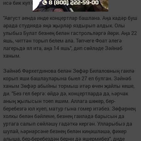
исә бик күп Сабантуйларда катнашканнар.
"Август аенда инде концертлар башлана. Аңа кадәр буш
арада студиядә яңа җырлар яздырып алдык. Олы
улыбыз Булат безнең белән гастрольләргә йөри. Аңа 22
яшь, читтән торып белем ала. Төпчеге Фоат әлегә
лагерьдә ял итә, аңа 14 яшь", дип сөйләде Зәйнәб
ханым.
Зәйнәб Фәрхетдинова белән Зөфәр Билаловның гаилә
корып яши башлауларына быел 27 ел булган. Зәйнәб
ханым Зөфәр абыйны тормыш итәр өчен җайлы кеше,
ди. "Без гел бергә: өйдә дә, концертларда да, һәрчак
аның җылысын тоеп яшим. Аллага шөкер, бер-
беребезгә юл куеп, матур гына гомер итәбез. Зөфәрнең
холкы белән бәйлеме, безнең гаиләдә барысын да
уртага салып сөйләшү гадәткә кергән. Улларыбыз да
шулай, һәрнәрсәне безнең белән киңәшләшә, фикер
алыша, бер-беребездән берни дә яшермибез", диде