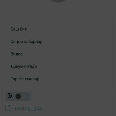
Баш бит
Соңгы хәбәрләр
Видео
Документлар
Төрле темалар