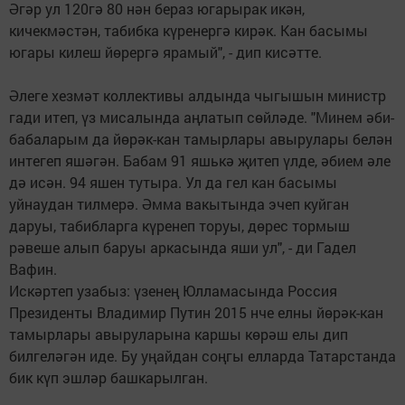
Әгәр ул 120гә 80 нән бераз югарырак икән,
кичекмәстән, табибка күренергә кирәк. Кан басымы
югары килеш йөрергә ярамый", - дип кисәтте.
Әлеге хезмәт коллективы алдында чыгышын министр
гади итеп, үз мисалында аң­латып сөйләде. "Минем әби-
бабаларым да йөрәк-кан тамырлары авырулары белән
интегеп яшәгән. Бабам 91 яшькә җитеп үлде, әбием әле
дә исән. 94 яшен тутыра. Ул да гел кан басымы
уйнаудан тилмерә. Әмма вакытында эчеп куйган
даруы, табиб­ларга күренеп торуы, дөрес тормыш
рәвеше алып баруы аркасында яши ул", - ди Гадел
Вафин.
Искәртеп узабыз: үзенең Юлламасында Россия
Президенты Владимир Путин 2015 нче елны йөрәк-кан
тамырлары авыруларына каршы көрәш елы дип
билгеләгән иде. Бу уңайдан соңгы елларда Татарстанда
бик күп эш­ләр башкарылган.