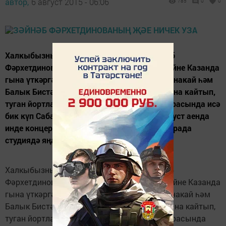
автор,
6 август 2015 - 06:06
785
0
0
Халкыбызның яраткан җырчылары Зәйнәб
Фәрхетдинова һәм Зөфәр Билалов быел җәйне Казанда
гына үткәргән. Рамазан аенда ике якка - Азнакай һәм
Балык Бистәсе районнарындагы авылларына кайтып,
туган йортларында ял итеп килгәннәр. Ял арасында исә
бик күп Сабантуйларда катнашканнар. "Август аенда
инде концертлар башлана. Аңа кадәр буш арада
студиядә яңа җырлар яздырып...
Халкыбызның яраткан җырчылары Зәйнәб
Фәрхетдинова һәм Зөфәр Билалов быел җәйне Казанда
гына үткәргән. Рамазан аенда ике якка - Азнакай һәм
Балык Бистәсе районнарындагы авылларына кайтып,
туган йортларында ял итеп килгәннәр. Ял арасында