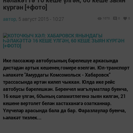
күргән [+фото]
автор,
5 август 2015 - 10:27
1070
0
0
Ике пассажир автобусының бәрелешүе аркасында
дистәдән артык кешенең гомере өзелгән. Юл-транспорт
һәлакәте "Амурдагы Комсомольск - Хабаровск"
трассасында иртән килеп чыккан. Юлда ике рейс
автобусы бәрелешкән. Беренчел мәгълүматлар буенча,
16 кеше үлгән, 60ының сәламәтлегенә зыян килгән, 21
кешене вертолет белән хастаханәгә озатканнар.
Үлүчеләр арасында бала да бар. Фаразлаулар буенча,
һәлакәт тизлек...