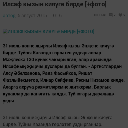
Илсаф кызын кияүгә бирде [+фото]
автор,
5 август 2015 - 10:16
1138
0
0
31 июль көнне җырчы Илсаф кызы Энҗене кияүгә
бирде. Туйны Казанда гөрләтеп уздырганнар.
Мәҗлескә 130 кунак чакырылган, алар арасында
Илсафның җырчы дуслары да булган. - Артистлардан
Алсу Әбелханова, Раяз Фасыйхов, Ришат
Фазлыйәхмәтов, Илнар Сәйфиев, Рәсим Низамов килде.
Аларга аеруча рәхмәтләремне җиткерәм. Барлык
кунаклар да канәгать калды. Туй югары дәрәҗәдә
узды...
31 июль көнне җырчы Илсаф кызы Энҗене кияүгә
бирде. Туйны Казанда гөрләтеп уздырганнар.