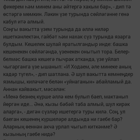
фикерем һәм минем аны әйтергә хакым бар», - дип тә
өстәргә мөмкин. Ләкин үзе турында сөйләгәнне генә
кабул итә алмый.
Соңгы вакытта үзем турында да әллә ниләр
ишеткәнлектән, гайбәт һәм нахак сүз турында язарга
булдым. Кешелек шулай яратылгандыр инде: башка
кешенекен сөйләгәндә, үзенекен онытып тора. Белер-
белмәс башка кешегә пычрак атканда, үзе уйлап
чыгарганга үзе ышанып: «И Ходаем, әле минеке аның
кадәр түгел», - дип шатлана. Ә шул вакытта кемнеңдер
язмышы, киләчәге белән «уйнаганын» абайламый да.
Аннан кайвакыт, мәсәлән:
«Менә безнең күрше әллә кем булып баеп, мактанып
йөргән иде... Әнә, кызы бәбәй таба алмый, шул кирәк
аларга», - дигән сүзләр ишетергә туры килә. Соң, ул
баеган кешенең күршеләре алдында ни гаебе бар?
Аларның өеннән акча урлап чыгып киткәнме? Ә
кызының гаебе нидә?