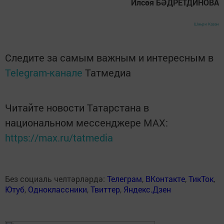
Илсөя БӘДРЕТДИНОВА
Шәһри Казан
Следите за самым важным и интересным в
Telegram-канале
Татмедиа
Читайте новости Татарстана в
национальном мессенджере MАХ:
https://max.ru/tatmedia
Без социаль челтәрләрдә:
Телеграм
,
ВКонтакте
,
ТикТок
,
Ютуб
,
Одноклассники
,
Твиттер
,
Яндекс.Дзен