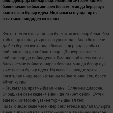
сөйләделәр дә сөйләделәр. Яманлап әйтәсем килми,
бәлки кемне сөйләгәннәрен белсәм, мин дә берәр сүз
кыстырган булыр идем. Иң кызыгы шунда: ярты
сәгатьләп ниндидер хатынны...
Күптән түгел яхшы таныш булмаган кешеләр белән бер
табын артында утырырга туры килде. Алар бөтенесе
дә бер-берсен күптәннән белгәнгәдер инде, әлбәттә,
сөйләштеләр дә сөйләштеләр... Дөресрәге, кеше
сөйләделәр дә сөйләделәр. Яманлап әйтәсем килми,
бәлки кемне сөйләгәннәрен белсәм, мин дә берәр сүз
кыстырган булыр идем. Иң кызыгы шунда: ярты
сәгатьләп ниндидер хатынны чәйнәгәннән соң, берсе
әйтеп куйды:
- Юк, кызлар, яратмыйм мин аны. Әллә кем диярсең.
Очрашкан саен кеше «чәйни» дә гайбәт сөйли. Бүтән
эше юк. Әйтерсең үзенең тормышы ал гөл.
Кызык инде: кеше үзе нидер сөйләгәндә шулай булырга
тиеш дип кабул итә, хәтта: «Ә нәрсә, бу минем шәхсән