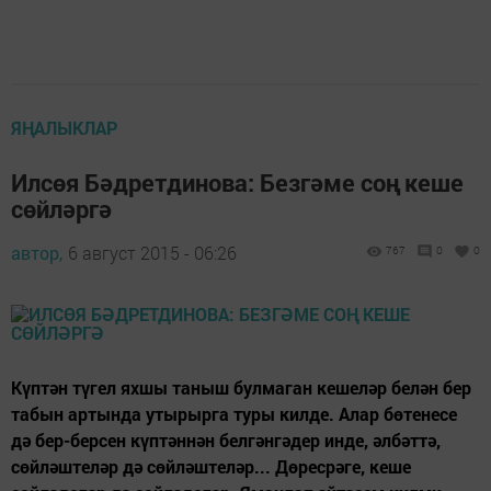
ЯҢАЛЫКЛАР
Илсөя Бәдретдинова: Безгәме соң кеше
сөйләргә
автор,
6 август 2015 - 06:26
767
0
0
Күптән түгел яхшы таныш булмаган кешеләр белән бер
табын артында утырырга туры килде. Алар бөтенесе
дә бер-берсен күптәннән белгәнгәдер инде, әлбәттә,
сөйләштеләр дә сөйләштеләр... Дөресрәге, кеше