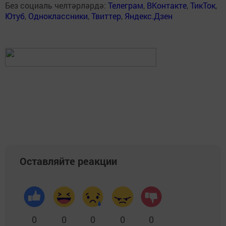
Без социаль челтәрләрдә:
Телеграм
,
ВКонтакте
,
ТикТок
,
Ютуб
,
Одноклассники
,
Твиттер
,
Яндекс.Дзен
Оставляйте реакции
0
0
0
0
0