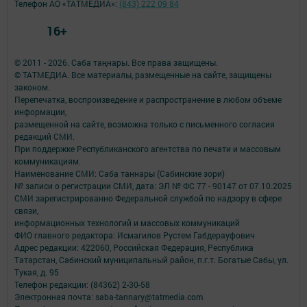
Телефон АО «ТАТМЕДИА»:
(843) 222 09 84
16+
© 2011 - 2026. Саба таңнары. Все права защищены.
© ТАТМЕДИА. Все материалы, размещенные на сайте, защищены
законом.
Перепечатка, воспроизведение и распространение в любом объеме
информации,
размещенной на сайте, возможна только с письменного согласия
редакций СМИ.
При поддержке Республиканского агентства по печати и массовым
коммуникациям.
Наименование СМИ: Саба таннары (Сабинские зори)
№ записи о регистрации СМИ, дата: ЭЛ № ФС 77 - 90147 от 07.10.2025
СМИ зарегистрированно Федеральной службой по надзору в сфере
связи,
информационных технологий и массовых коммуникаций
ФИО главного редактора: Исмагилов Рустем Габдерауфович
Адрес редакции: 422060, Российская Федерация, Республика
Татарстан, Сабинский муниципальный район, п.г.т. Богатые Сабы, ул.
Тукая, д. 95
Телефон редакции: (84362) 2-30-58
Электронная почта: saba-tannary@tatmedia.com