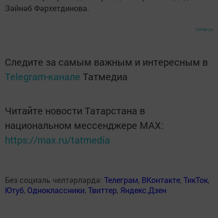
Зәйнәб Фәрхетдинова.
Туйлар.ру
Следите за самым важным и интересным в
Telegram-канале
Татмедиа
Читайте новости Татарстана в
национальном мессенджере MАХ:
https://max.ru/tatmedia
Без социаль челтәрләрдә:
Телеграм
,
ВКонтакте
,
ТикТок
,
Ютуб
,
Одноклассники
,
Твиттер
,
Яндекс.Дзен