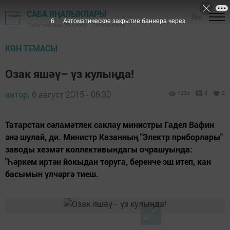
САБА ЯҢАЛЫКЛАРЫ
16+
5
Автоматическое закрытие баннера через
"Саба таңнары" газетасы - Саба районы
КӨН ТЕМАСЫ
Озак яшәү– үз кулыңда!
автор,
6 август 2015 - 06:30
1234
0
0
Татарстан сәламәтлек саклау министры Гадел Вафин
әнә шулай, ди. Министр Казанның "Электр приборлары"
заводы хезмәт коллективындагы очрашуында:
"Һәркем иртән йокыдан торуга, беренче эш итеп, кан
басымын үлчәргә тиеш.