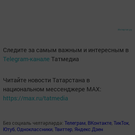
Интертат.ру
Следите за самым важным и интересным в
Telegram-канале
Татмедиа
Читайте новости Татарстана в
национальном мессенджере MАХ:
https://max.ru/tatmedia
Без социаль челтәрләрдә:
Телеграм
,
ВКонтакте
,
ТикТок
,
Ютуб
,
Одноклассники
,
Твиттер
,
Яндекс.Дзен