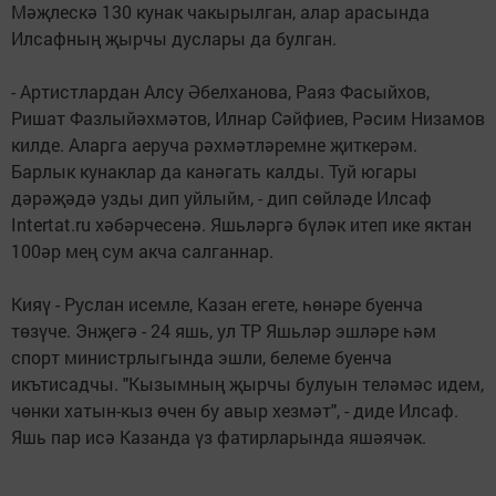
Мәҗлескә 130 кунак чакырылган, алар арасында
Илсафның җырчы дуслары да булган.
- Артистлардан Алсу Әбелханова, Раяз Фасыйхов,
Ришат Фазлыйәхмәтов, Илнар Сәйфиев, Рәсим Низамов
килде. Аларга аеруча рәхмәтләремне җиткерәм.
Барлык кунаклар да канәгать калды. Туй югары
дәрәҗәдә узды дип уйлыйм, - дип сөйләде Илсаф
Intertat.ru хәбәрчесенә. Яшьләргә бүләк итеп ике яктан
100әр мең сум акча салганнар.
Кияү - Руслан исемле, Казан егете, һөнәре буенча
төзүче. Энҗегә - 24 яшь, ул ТР Яшьләр эшләре һәм
спорт министрлыгында эшли, белеме буенча
икътисадчы. "Кызымның җырчы булуын теләмәс идем,
чөнки хатын-кыз өчен бу авыр хезмәт", - диде Илсаф.
Яшь пар исә Казанда үз фатирларында яшәячәк.