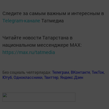
Следите за самым важным и интересным в
Telegram-канале
Татмедиа
Читайте новости Татарстана в
национальном мессенджере MАХ:
https://max.ru/tatmedia
Без социаль челтәрләрдә:
Телеграм
,
ВКонтакте
,
ТикТок
,
Ютуб
,
Одноклассники
,
Твиттер
,
Яндекс.Дзен