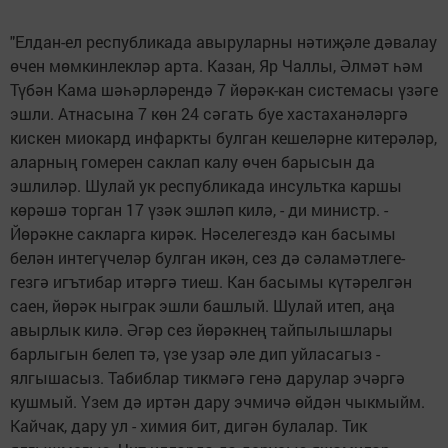
"Елдан-ел республикада авыруларны нәтиҗәле дә­валау
өчен мөмкинлекләр арта. Казан, Яр Чаллы, Әл­мәт һәм
Түбән Кама шәһәр­ләрендә 7 йөрәк-кан системасы үзәге
эшли. Атнасына 7 көн 24 сәгать буе хаста­ханәләргә
кискен миокард инфаркты булган кеше­ләрне китерәләр,
алар­ның гомерен саклап калу өчен барысын да
эшлиләр. Шулай ук республикада инсультка каршы
көрәшә торган 17 үзәк эшләп килә, - ди министр. -
Йөрәкне сакларга кирәк. Нәселегездә кан басымы
белән интегүчеләр булган икән, сез дә сәла­мәт­леге­
гезгә игътибар итәр­гә тиеш. Кан басымы кү­тә­рел­гән
саен, йөрәк ныграк эшли башлый. Шулай итеп, аңа
авырлык килә. Әгәр сез йө­рәк­нең тайпылышлары
барлыгын белеп тә, үзе узар әле дип уйласагыз -
ялгышасыз. Табиблар тикмәгә генә дарулар эчәргә
кушмый. Үзем дә иртән дару эчмичә өйдән чыкмыйм.
Кайчак, дару ул - химия бит, дигән булалар. Тик