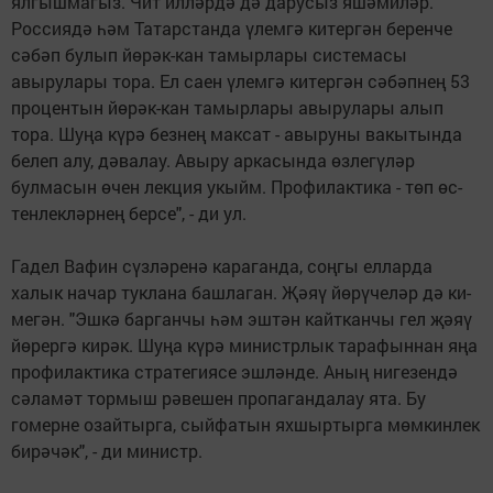
ялгышмагыз. Чит ил­ләрдә дә дарусыз яшәми­ләр.
Россиядә һәм Татарстанда үлемгә ки­тергән беренче
сәбәп булып йөрәк-кан тамырлары системасы
авырулары тора. Ел саен үлемгә китергән сәбәп­нең 53
процентын йөрәк-кан тамырлары авырулары алып
тора. Шуңа күрә без­нең максат - авыруны вакытында
белеп алу, дә­валау. Авыру аркасында өзлегүләр
булмасын өчен лекция укыйм. Профилактика - төп өс­
тенлек­ләрнең берсе", - ди ул.
Гадел Вафин сүзләренә караганда, соңгы елларда
халык начар туклана башлаган. Җәяү йөрүчеләр дә ки­
мегән. "Эшкә барганчы һәм эштән кайтканчы гел җәяү
йөрергә кирәк. Шуңа күрә министрлык тарафыннан яңа
профилактика стратегиясе эш­ләнде. Аның ни­ге­зендә
сәламәт тормыш рә­вешен пропагандалау ята. Бу
гомерне озайтырга, сыйфатын яхшыртырга мөм­кинлек
бирәчәк", - ди министр.