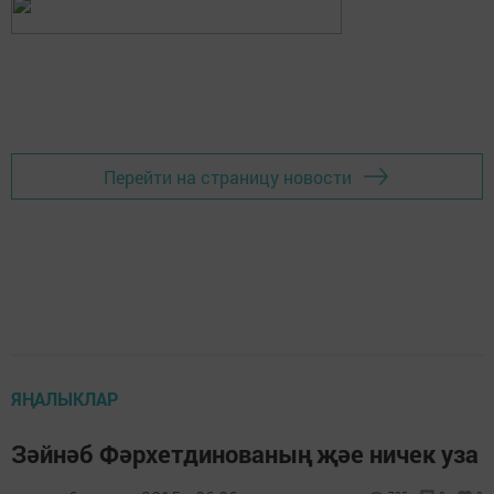
Перейти на страницу новости
ЯҢАЛЫКЛАР
Зәйнәб Фәрхетдинованың җәе ничек уза