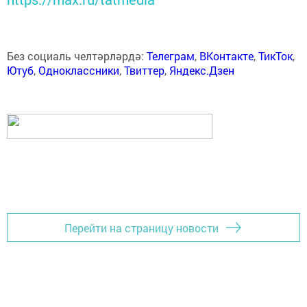
Без социаль челтәрләрдә:
Телеграм
,
ВКонтакте
,
ТикТок
,
Ютуб
,
Одноклассники
,
Твиттер
,
Яндекс.Дзен
Перейти на страницу новости