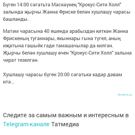
Бүген 14:00 сәгатьтә Мәскәүнең "Крокус-Сити Холл"
залында җырчы Жанна Фриске белән хушлашу чарасы
башланды.
Матәм чарасына 40 яшендә арабыздан киткән Жанна
Фрискеның туганнары, якыннары гына түгел, аның
иҗатына гашыйк гади тамашачылар да килгән.
Җырчы белән хушлашу өчен "Крокус-Сити Холл" залына
чират тезелгән.
Хушлашу чарасы бүген 20:00 сәгатькә кадәр дәвам
итә...
Интертат.ру
Следите за самым важным и интересным в
Telegram-канале
Татмедиа