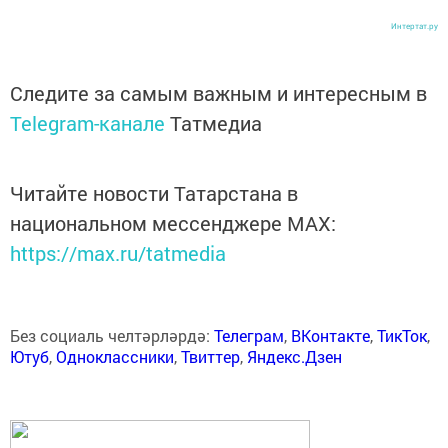
Интертат.ру
Следите за самым важным и интересным в
Telegram-канале
Татмедиа
Читайте новости Татарстана в
национальном мессенджере MАХ:
https://max.ru/tatmedia
Без социаль челтәрләрдә:
Телеграм
,
ВКонтакте
,
ТикТок
,
Ютуб
,
Одноклассники
,
Твиттер
,
Яндекс.Дзен