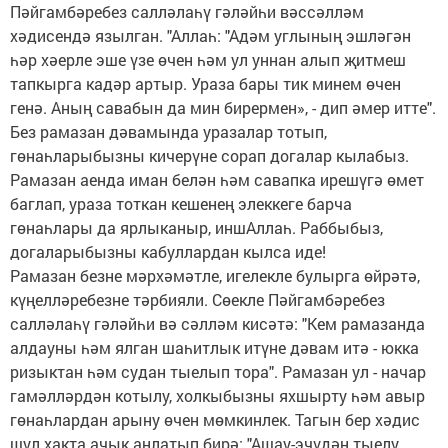
Пәйгамбәребез салләлаһү гәләйһи вәссәлләм
хәдисендә язылган. "Аллаһ: "Адәм углының эшләгән
һәр хәерле эше үзе өчен һәм ул уннан алып җитмеш
тапкырга кадәр артыр. Ураза бары тик минем өчен
генә. Аның савабын да мин бирермен», - дип әмер итте".
Без рамазан дәвамында уразалар тотып,
гөнаһларыбызны кичерүне сорап догалар кылабыз.
Рамазан аенда иман белән һәм савапка ирешүгә өмет
баглап, ураза тоткан кешенең элеккеге барча
гөнаһлары да ярлыканыр, иншАллаһ. Раббыбыз,
догаларыбызны кабуллардан кылса иде!
Рамазан безне мәрхәмәтле, игелекле булырга өйрәтә,
күңелләребезне тәрбияли. Сөекле Пәйгамбәребез
салләлаһү гәләйһи вә сәлләм кисәтә: "Кем рамазанда
алдауны һәм ялган шаһитлык итүне дәвам итә - юкка
ризыктан һәм судан тыелып тора". Рамазан ул - начар
гамәлләрдән котылу, холкыбызны яхшырту һәм авыр
гөнаһлардан арыну өчен мөмкинлек. Тагын бер хәдис
шул хакта ачык аңлатып бирә: "Ашау-эчүдән тыелу