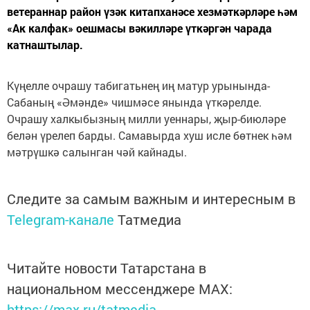
ветераннар район үзәк китапханәсе хезмәткәрләре һәм
«Ак калфак» оешмасы вәкилләре үткәргән чарада
катнаштылар.
Күңелле очрашу табигатьнең иң матур урынында-
Сабаның «Әмәнде» чишмәсе янында үткәрелде.
Очрашу халкыбызның милли уеннары, җыр-биюләре
белән үрелеп барды. Самавырда хуш исле бөтнек һәм
мәтрүшкә салынган чәй кайнады.
Следите за самым важным и интересным в
Telegram-канале
Татмедиа
Читайте новости Татарстана в
национальном мессенджере MАХ:
https://max.ru/tatmedia