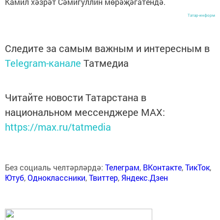
Камил хәзрәт Сәмигуллин мөрәҗәгатендә.
Татар-информ
Следите за самым важным и интересным в
Telegram-канале
Татмедиа
Читайте новости Татарстана в
национальном мессенджере MАХ:
https://max.ru/tatmedia
Без социаль челтәрләрдә:
Телеграм
,
ВКонтакте
,
ТикТок
,
Ютуб
,
Одноклассники
,
Твиттер
,
Яндекс.Дзен