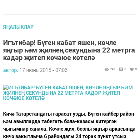
ЯҢАЛЫКЛАР
Игътибар! Бүген кабат яшен, көчле
яңгыр һәм җилнең секундына 22 метрга
кадәр җитеп көчәюе көтелә
автор,
17 июнь 2015 - 07:06
798
0
0
Кичә Татарстандагы гарасат узды. Бүген кайбер район
һәм авылларда табигать бәла-казасы китергән
чыгымнар санала. Көчле җил, бозлы яңгыр аркасында
кичә вакытлыча 6 райондагы 24 торак пункт утсыз