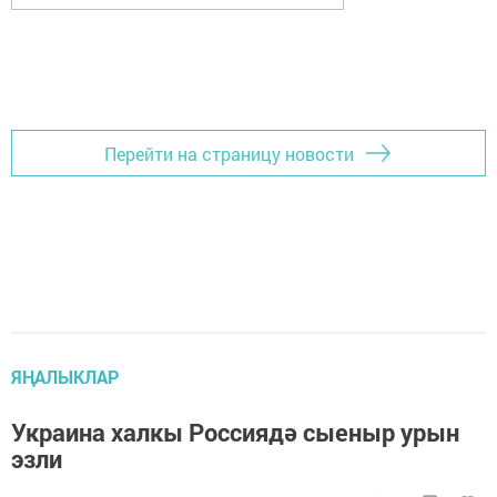
Перейти на страницу новости
ЯҢАЛЫКЛАР
Украина халкы Россиядә сыеныр урын
эзли