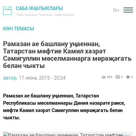
САБА ЯҢАЛЫКЛАРЫ
16+
"Саба таңнары" газетасы - Саба районы
КӨН ТЕМАСЫ
Рамазан ае башлану уңаеннан,
Татарстан мөфтие Камил хәзрәт
Сәмигуллин мөселманнарга мөрәҗәгать
белән чыкты
автор,
17 июнь 2015 - 20:24
963
0
0
Рамазан ае башлану уңаеннан, Татарстан
Республикасы мөселманнары Диния нәзарәте рәисе,
мөфти Камил хәзрәт Сәмигуллин мөрәҗәгать белән
чыкты.