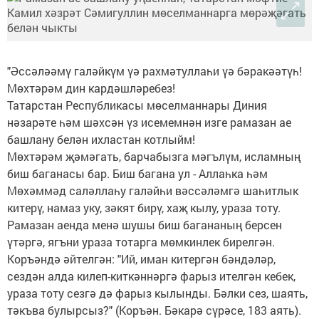
"Әссәләәмү галәйкүм үә рахмәтуллаһи үә бәракәәтүһ!
Мөхтәрәм дин кардәшләребез!
Татарстан Республикасы мөселманнары Диния
нәзарәте һәм шәхсән үз исемемнән изге рамазан ае
башлану белән ихластан котлыйм!
Мөхтәрәм җәмәгать, барчабызга мәгълүм, исламның
биш баганасы бар. Биш багана ул - Аллаһка һәм
Мөхәммәд саләллаһу галәйһи вәссәләмгә шаһитлык
китерү, намаз уку, зәкят бирү, хаҗ кылу, ураза тоту.
Рамазан аенда менә шушы биш багананың берсен
үтәргә, ягъни ураза тотарга мөмкинлек бирелгән.
Коръәндә әйтелгән: "Ий, иман китергән бәндәләр,
сездән алда килеп-киткәннәргә фарыз ителгән кебек,
ураза тоту сезгә дә фарыз кылынды. Бәлки сез, шаять,
тәкъва булырсыз?" (Коръән. Бәкарә сүрәсе, 183 аять).