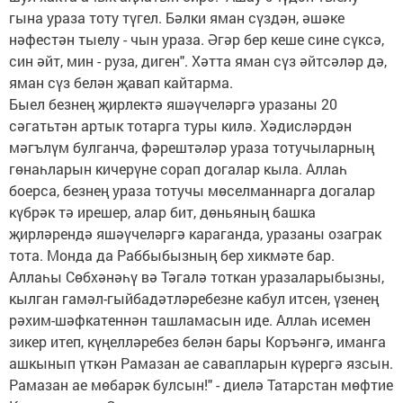
гына ураза тоту түгел. Бәлки яман сүздән, әшәке
нәфестән тыелу - чын ураза. Әгәр бер кеше сине сүксә,
син әйт, мин - руза, диген". Хәтта яман сүз әйтсәләр дә,
яман сүз белән җавап кайтарма.
Быел безнең җирлектә яшәүчеләргә уразаны 20
сәгатьтән артык тотарга туры килә. Хәдисләрдән
мәгълүм булганча, фәрештәләр ураза тотучыларның
гөнаһларын кичерүне сорап догалар кыла. Аллаһ
боерса, безнең ураза тотучы мөселманнарга догалар
күбрәк тә ирешер, алар бит, дөньяның башка
җирләрендә яшәүчеләргә караганда, уразаны озаграк
тота. Монда да Раббыбызның бер хикмәте бар.
Аллаһы Сөбхәнәһү вә Тәгалә тоткан уразаларыбызны,
кылган гамәл-гыйбадәтләребезне кабул итсен, үзенең
рәхим-шәфкатеннән ташламасын иде. Аллаһ исемен
зикер итеп, күңелләребез белән бары Коръәнгә, иманга
ашкынып үткән Рамазан ае савапларын күрергә язсын.
Рамазан ае мөбарәк булсын!" - диелә Татарстан мөфтие