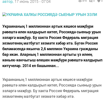
автор,
17 июнь 2015 - 07:04
816
0
0
Украинаның 1 миллионнан артык кешесе мәҗбүри
рәвештә илен калдырып китеп, Россиядә сыеныр урын
эзләргә мәҗбүр. Бу хакта Россия Федераль миграция
хезмәтенең матбугат хезмәте хәбәр итә. Бүген Россия
биләмәсендә якынча 2,6 миллион Украина гражданы
бар икән. Аларның 1 миллионнан артыгы үз илеең
көньяк-көнчыгыш өлешен мәҗбүри рәвештә калдырып
китүчеләр. 2014 ел башыннан...
Украинаның 1 миллионнан артык кешесе мәҗбүри
рәвештә илен калдырып китеп, Россиядә сыеныр урын
эзләргә мәҗбүр. Бу хакта Россия Федераль миграция
хезмәтенең матбугат хезмәте хәбәр итә.