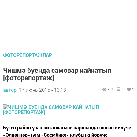
ФОТОРЕПОРТАЖЛАР
Чишмә буенда самовар кайнатып
[фоторепортаж]
автор,
17 июнь 2015 - 13:18
951
0
1
Бүген район үзәк китапханәсе каршында эшләп килүче
«Өлкәннәр» һәм «Сөембикә» клубына йөрүче