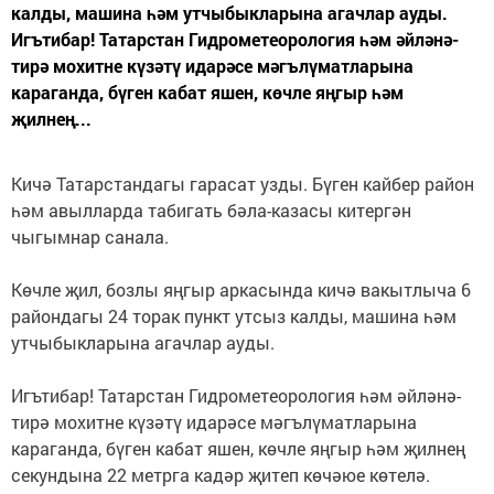
калды, машина һәм утчыбыкларына агачлар ауды.
Игътибар! Татарстан Гидрометеорология һәм әйләнә-
тирә мохитне күзәтү идарәсе мәгълүматларына
караганда, бүген кабат яшен, көчле яңгыр һәм
җилнең...
Кичә Татарстандагы гарасат узды. Бүген кайбер район
һәм авылларда табигать бәла-казасы китергән
чыгымнар санала.
Көчле җил, бозлы яңгыр аркасында кичә вакытлыча 6
райондагы 24 торак пункт утсыз калды, машина һәм
утчыбыкларына агачлар ауды.
Игътибар! Татарстан Гидрометеорология һәм әйләнә-
тирә мохитне күзәтү идарәсе мәгълүматларына
караганда, бүген кабат яшен, көчле яңгыр һәм җилнең
секундына 22 метрга кадәр җитеп көчәюе көтелә.