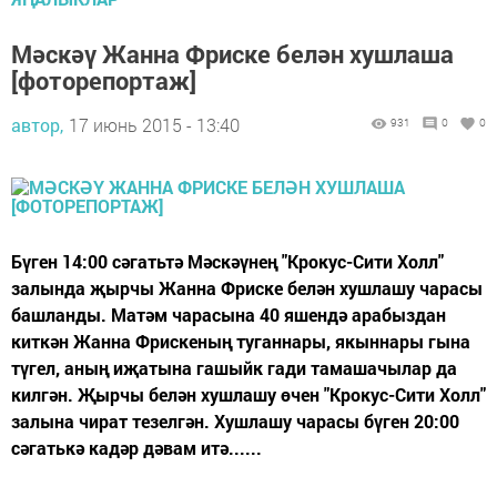
Мәскәү Жанна Фриске белән хушлаша
[фоторепортаж]
автор,
17 июнь 2015 - 13:40
931
0
0
Бүген 14:00 сәгатьтә Мәскәүнең "Крокус-Сити Холл"
залында җырчы Жанна Фриске белән хушлашу чарасы
башланды. Матәм чарасына 40 яшендә арабыздан
киткән Жанна Фрискеның туганнары, якыннары гына
түгел, аның иҗатына гашыйк гади тамашачылар да
килгән. Җырчы белән хушлашу өчен "Крокус-Сити Холл"
залына чират тезелгән. Хушлашу чарасы бүген 20:00
сәгатькә кадәр дәвам итә......