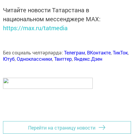
Читайте новости Татарстана в
национальном мессенджере MАХ:
https://max.ru/tatmedia
Без социаль челтәрләрдә:
Телеграм
,
ВКонтакте
,
ТикТок
,
Ютуб
,
Одноклассники
,
Твиттер
,
Яндекс.Дзен
Перейти на страницу новости