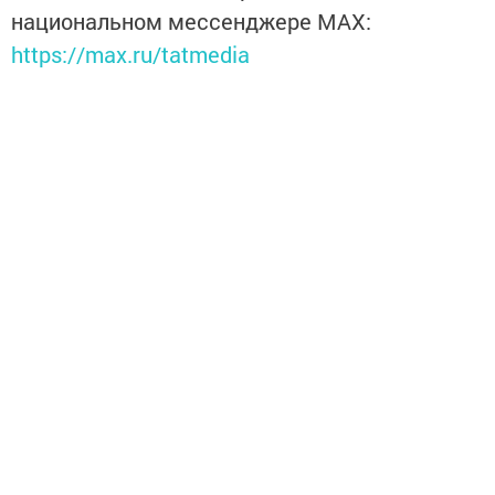
национальном мессенджере MАХ:
https://max.ru/tatmedia
Без социаль челтәрләрдә:
Телеграм
,
ВКонтакте
,
ТикТок
,
Ютуб
,
Одноклассники
,
Твиттер
,
Яндекс.Дзен
Перейти на страницу новости