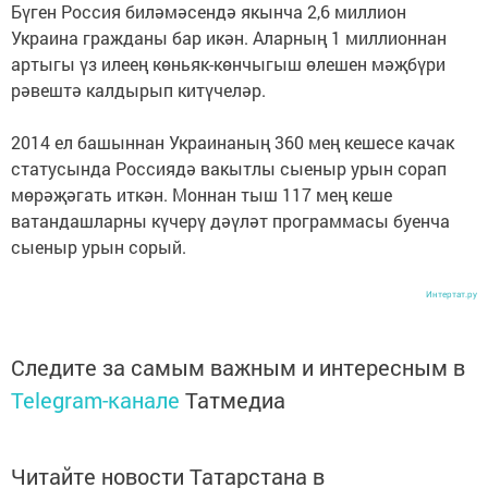
Бүген Россия биләмәсендә якынча 2,6 миллион
Украина гражданы бар икән. Аларның 1 миллионнан
артыгы үз илеең көньяк-көнчыгыш өлешен мәҗбүри
рәвештә калдырып китүчеләр.
2014 ел башыннан Украинаның 360 мең кешесе качак
статусында Россиядә вакытлы сыеныр урын сорап
мөрәҗәгать иткән. Моннан тыш 117 мең кеше
ватандашларны күчерү дәүләт программасы буенча
сыеныр урын сорый.
Интертат.ру
Следите за самым важным и интересным в
Telegram-канале
Татмедиа
Читайте новости Татарстана в