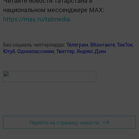
Читайте новости Татарстана в
национальном мессенджере MАХ:
https://max.ru/tatmedia
Без социаль челтәрләрдә:
Телеграм
,
ВКонтакте
,
ТикТок
,
Ютуб
,
Одноклассники
,
Твиттер
,
Яндекс.Дзен
Перейти на страницу новости