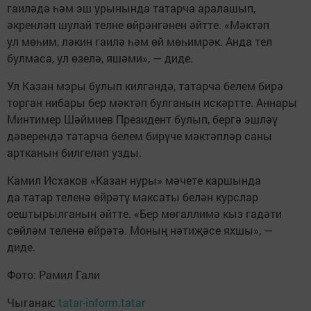
гаиләдә һәм эш урынында татарча аралашып,
әкренләп шулай телне өйрәнгәнен әйтте. «Мәктәп
ул мөһим, ләкин гаилә һәм өй мөһимрәк. Анда тел
булмаса, ул өзелә, яшәми», — диде.
Ул Казан мэры булып килгәндә, татарча белем бирә
торган нибары бер мәктәп булганын искәртте. Аннары
Минтимер Шәймиев Президент булып, бергә эшләү
дәверендә татарча белем бирүче мәктәпләр саны
артканын билгеләп узды.
Камил Исхаков «Казан нуры» мәчете каршында
да татар теленә өйрәтү максаты белән курслар
оештырылганын әйтте. «Бер мөгаллимә кыз гадәти
сөйләм теленә өйрәтә. Моның нәтиҗәсе яхшы», —
диде.
Фото: Рамил Гали
Чыганак:
tatar-inform.tatar