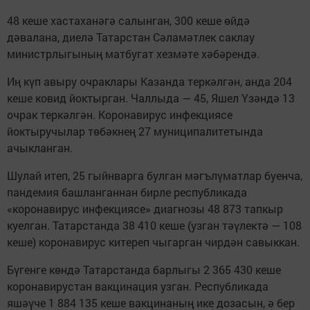
48 кеше хастаханәгә салынган, 300 кеше өйдә
дәвалана, диелә Татарстан Сәламәтлек саклау
министрлыгының матбугат хезмәте хәбәрендә.
Иң күп авыру очраклары Казанда теркәлгән, анда 204
кеше ковид йоктырган. Чаллыда — 45, Яшел Үзәндә 13
очрак теркәлгән. Коронавирус инфекциясе
йоктыручылар төбәкнең 27 муниципалитетында
ачыкланган.
Шулай итеп, 25 гыйнварга булган мәгълүматлар буенча,
пандемия башланганнан бирле республикада
«коронавирус инфекциясе» диагнозы 48 873 тапкыр
куелган. Татарстанда 38 410 кеше (узган тәүлектә — 108
кеше) коронавирус китереп чыгарган чирдән савыккан.
Бүгенге көндә Татарстанда барлыгы 2 365 430 кеше
коронавирустан вакцинация узган. Республикада
яшәүче 1 884 135 кеше вакцинаның ике дозасын, ә бер