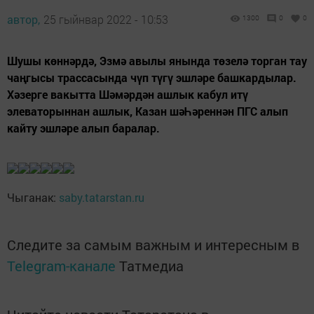
автор,
25 гыйнвар 2022 - 10:53
1300
0
0
Шушы көннәрдә, Эзмә авылы янында төзелә торган тау
чаңгысы трассасында чүп түгү эшләре башкардылар.
Хәзерге вакытта Шәмәрдән ашлык кабул итү
элеваторыннан ашлык, Казан шәҺәреннән ПГС алып
кайту эшләре алып баралар.
Чыганак:
saby.tatarstan.ru
Следите за самым важным и интересным в
Telegram-канале
Татмедиа