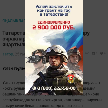
ЯҢАЛЫКЛАР
Татарстанда коронавирус йоктыру
очраклары буенча антирекорд
яңартылган
автор,
25 гыйнвар 2022 - 13:29
1100
0
0
Узган тәүлектә 348 кешедә ковид табылган.
Узган тәүлектә Татарстанда Covid-19 коронавирусын
йоктыруның 348 очрагы ачыкланган. Бу пандемия
башланганнан бирле иң югары сан. Дүрт кеше чирне
республикадан читтә йоктырган, калганнары вирусны
авыру кеше белән аралашканда эләктергән.