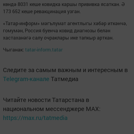
көндә 8031 кеше ковидка каршы прививка ясаткан. Ә
173 652 кеше ревакцинация узган.
«Татар-информ» мәгълүмат агентлыгы хәбәр иткәнчә,
гомумән, Россия буенча ковид диагнозы белән
хастаханәгә салу очраклары ике тапкыр арткан.
Чыганак:
tatar-inform.tatar
Следите за самым важным и интересным в
Telegram-канале
Татмедиа
Читайте новости Татарстана в
национальном мессенджере MАХ:
https://max.ru/tatmedia