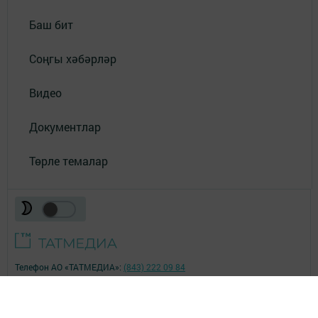
Баш бит
Соңгы хәбәрләр
Видео
Документлар
Төрле темалар
Телефон АО «ТАТМЕДИА»:
(843) 222 09 84
16+