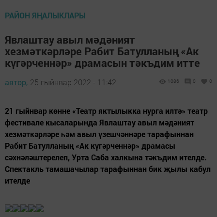
РАЙОН ЯҢАЛЫКЛАРЫ
Явлаштау авыл мәдәният
хезмәткәрләре Рабит Батулланың «Ак
күгәрченнәр» драмасын тәкъдим итте
автор,
25 гыйнвар 2022 - 11:42
1086
0
0
21 гыйнвар көнне «Театр яктылыкка нурга илтә» театр
фестивале кысаларында Явлаштау авыл мәдәният
хезмәткәрләре һәм авыл үзешчәннәре тарафыннан
Рабит Батулланың «Ак күгәрченнәр» драмасы
сәхнәләштерелеп, Урта Саба халкына тәкъдим ителде.
Спектакль тамашачылар тарафыннан бик җылы кабул
ителде