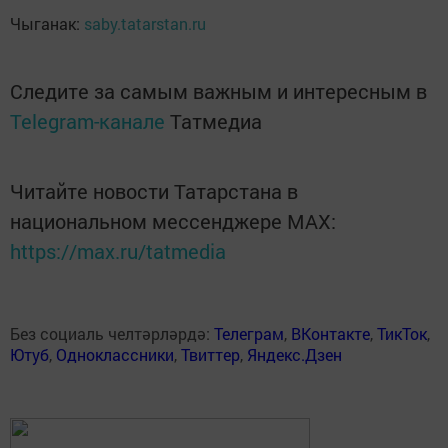
Чыганак:
saby.tatarstan.ru
Следите за самым важным и интересным в
Telegram-канале
Татмедиа
Читайте новости Татарстана в
национальном мессенджере MАХ:
https://max.ru/tatmedia
Без социаль челтәрләрдә:
Телеграм
,
ВКонтакте
,
ТикТок
,
Ютуб
,
Одноклассники
,
Твиттер
,
Яндекс.Дзен