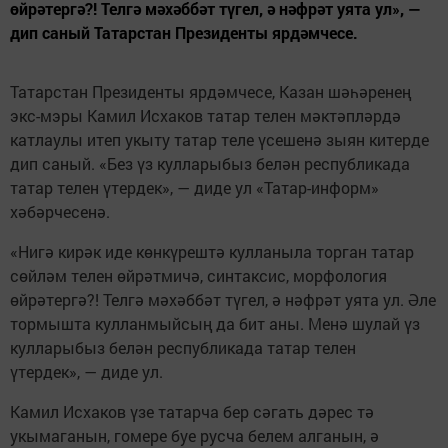
өйрәтергә?! Телгә мәхәббәт түгел, ә нәфрәт уята ул», —
дип саный Татарстан Президенты ярдәмчесе.
Татарстан Президенты ярдәмчесе, Казан шәһәренең
экс-мэры Камил Исхаков татар телен мәктәпләрдә
катлаулы итеп укыту татар теле үсешенә зыян китерде
дип саный. «Без үз кулларыбыз белән республикада
татар телен үтердек», — диде ул «Татар-информ»
хәбәрчесенә.
«Нигә кирәк иде көнкүрештә кулланыла торган татар
сөйләм телен өйрәтмичә, синтаксис, морфология
өйрәтергә?! Телгә мәхәббәт түгел, ә нәфрәт уята ул. Әле
тормышта кулланмыйсың да бит аны. Менә шулай үз
кулларыбыз белән республикада татар телен
үтердек», — диде ул.
Камил Исхаков үзе татарча бер сәгать дәрес тә
укымаганын, гомере буе русча белем алганын, ә