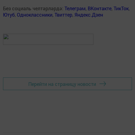
Без социаль челтәрләрдә:
Телеграм
,
ВКонтакте
,
ТикТок
,
Ютуб
,
Одноклассники
,
Твиттер
,
Яндекс.Дзен
Перейти на страницу новости