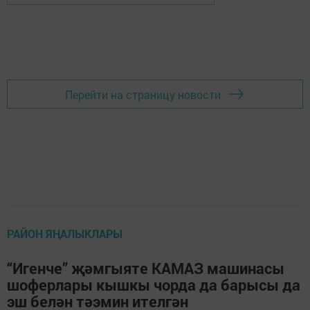
Перейти на страницу новости
РАЙОН ЯҢАЛЫКЛАРЫ
“Игенче” җәмгыяте КАМАЗ машинасы
шоферлары кышкы чорда да барысы да
эш белән тәэмин ителгән