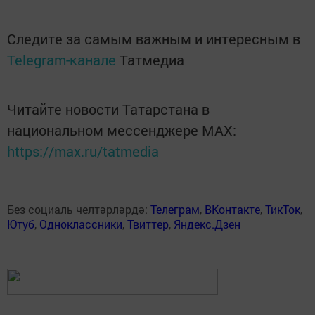
Следите за самым важным и интересным в
Telegram-канале
Татмедиа
Читайте новости Татарстана в
национальном мессенджере MАХ:
https://max.ru/tatmedia
Без социаль челтәрләрдә:
Телеграм
,
ВКонтакте
,
ТикТок
,
Ютуб
,
Одноклассники
,
Твиттер
,
Яндекс.Дзен