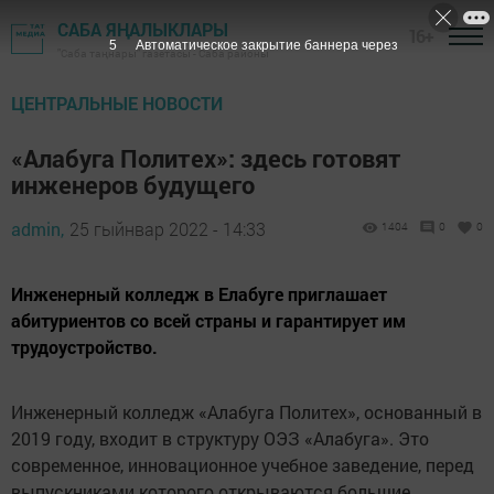
САБА ЯҢАЛЫКЛАРЫ
16+
4
Автоматическое закрытие баннера через
"Саба таңнары" газетасы - Саба районы
ЦЕНТРАЛЬНЫЕ НОВОСТИ
«Алабуга Политех»: здесь готовят
инженеров будущего
admin,
25 гыйнвар 2022 - 14:33
1404
0
0
Инженерный колледж в Елабуге приглашает
абитуриентов со всей страны и гарантирует им
трудоустройство.
Инженерный колледж «Алабуга Политех», основанный в
2019 году, входит в структуру ОЭЗ «Алабуга». Это
современное, инновационное учебное заведение, перед
выпускниками которого открываются большие