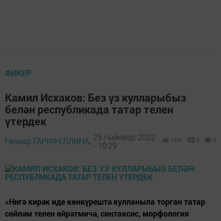
ФИКЕР
Камил Исхаков: Без үз кулларыбыз
белән республикада татар телен
үтердек
25 гыйнвар 2022
Гөлнар ГАРИФУЛЛИНА,
1242
0
0
- 10:29
«Нигә кирәк иде көнкүрештә кулланыла торган татар
сөйләм телен өйрәтмичә, синтаксис, морфология