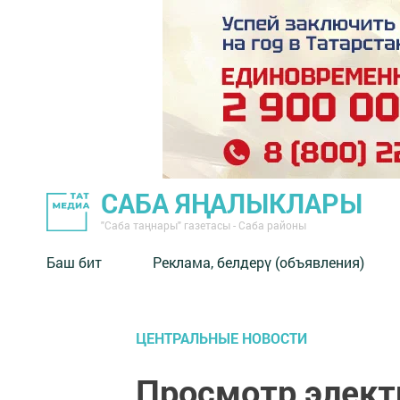
САБА ЯҢАЛЫКЛАРЫ
"Саба таңнары" газетасы - Саба районы
Баш бит
Реклама, белдерү (объявления)
ЦЕНТРАЛЬНЫЕ НОВОСТИ
Просмотр элект