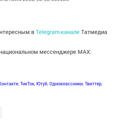
интересным в
Telegram-канале
Татмедиа
в национальном мессенджере MАХ:
Контакте
,
ТикТок
,
Ютуб
,
Одноклассники
,
Твиттер
,