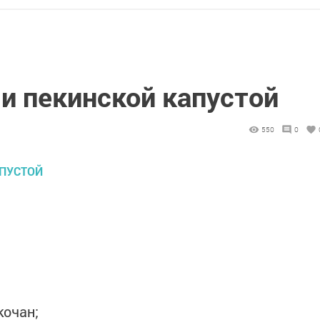
 и пекинской капустой
550
0
кочан;