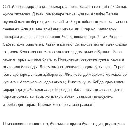
Сабыйларны җирләгәндә, әни­ләре аларны карарга көч таба. “Кайтмас
җиргә киттеләр. Димәк, гомерләре кыска булган, Аллаһы Тәгалә
шундый язмыш биргән, дип юанабыз. Кодагыебызның исән калганына
сөенәбез. Апа да, әле ярый әни чыккан, ди. Әгәр ул, балаларны
коткарам дип, эчкә кереп киткән булса, нишләр идек? – ди Роза. –
Сабыйларны җирләгәч, Казанга киттек. Юатыр сүзләр әйтүдән файда
юк, ирем белән киңәштек тә халыктан ярдәм җыярга булдык. Исән
кешегә тормыш итәсе бит әле. Интернетка гозеремне куюга, картага
акча килә башлады. Бер белмәгән кешеләр ярдәм кулы суза. Төрле
юату сүзләре дә язып җи­бәрәләр. Җир йөзендә мәрхәмәтле кешеләр
күп икән. Апам исә ке­шедән акча җыймаска куша. Кайдандыр ярдәм
сорарга да уңай­сызланалар. Бераздан, балалары­ның ашлары узгач,
барлык килгән акчаның суммасын әйтеп, халыкка мөрәҗәгать
итәрбез дип торам. Барлык кешеләргә мең рәхмәт!”
Язма әзерләнгән вакытта, бу гаиләгә ярдәм булсын дип, ре­дак­ция­гә