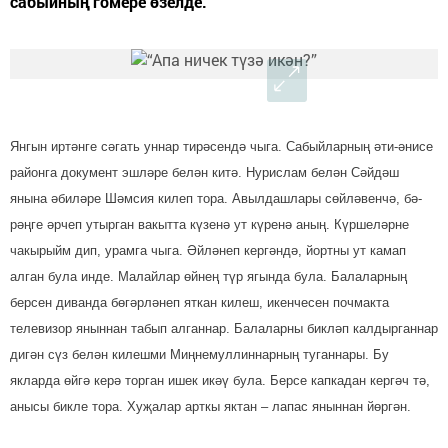
сабыйның гомере өзелде.
Янгын иртәнге сәгать уннар тирәсендә чыга. Сабыйларның әти-әнисе
районга документ эшләре белән китә. Нурислам белән Сәй­дәш
янына әбиләре Шәмсия килеп тора. Авылдашлары сөйләвенчә, бә­
рәңге әрчеп утырган вакытта кү­зенә ут күренә аның. Күршеләрне
чакырыйм дип, урамга чыга. Әй­ләнеп кергәндә, йортны ут камап
алган була инде. Малайлар өйнең түр ягында була. Балаларның
берсен диванда бөгәрләнеп яткан килеш, икенчесен почмакта
телевизор яныннан табып алганнар. Балаларны бикләп калдырганнар
дигән сүз белән килешми Миңнемулл­ин­нарның туганнары. Бу
якларда өйгә керә торган ишек икәү була. Берсе капкадан кергәч тә,
анысы бикле тора. Хуҗалар арткы яктан – лапас яныннан йөргән.