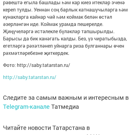
рәвештә егыла башлады һәм кар киез итекләр эченә
кереп тулды. Уеннан соң барлык катнашучыларга һәм
кунакларга кайнар чәй һәм коймак белән өстәл
әзерләнгән иде. Коймак урамда пешерелде.
Җиңүчеләргә истәлекле бүләкләр тапшырылды.
Барысы да бик канәгать калды. Без, үз чиратыбызда,
егетләргә рәхәтләнеп уйнарга риза булганнары өчен
рәхмәтләребезне җиткердек.
Фото: http://saby.tatarstan.ru/
http://saby.tatarstan.ru/
Следите за самым важным и интересным в
Telegram-канале
Татмедиа
Читайте новости Татарстана в