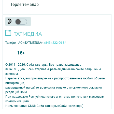
Төрле темалар
Телефон АО «ТАТМЕДИА»:
(843) 222 09 84
16+
© 2011 - 2026. Саба таңнары. Все права защищены.
© ТАТМЕДИА. Все материалы, размещенные на сайте, защищены
законом.
Перепечатка, воспроизведение и распространение в любом объеме
информации,
размещенной на сайте, возможна только с письменного согласия
редакций СМИ.
При поддержке Республиканского агентства по печати и массовым
коммуникациям.
Наименование СМИ: Саба таннары (Сабинские зори)
№ записи о регистрации СМИ, дата: ЭЛ № ФС 77 - 90147 от 07.10.2025