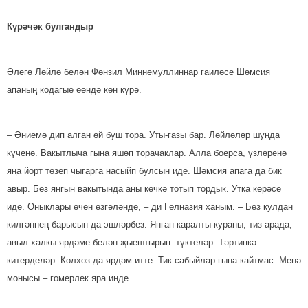
Күрәчәк булгандыр
Әлегә Ләйлә белән Фәнзил Миң­немуллиннар гаиләсе Шәмсия
апаның кодагые өендә көн күрә.
– Әниемә дип алган өй буш тора. Уты-газы бар. Ләйләләр шунда
күченә. Вакытлыча гына яшәп торачаклар. Алла боерса, үзләренә
яңа йорт төзеп чыгарга насыйп булсын иде. Шәмсия апага да бик
авыр. Без янгын вакытында аны көчкә тотып тордык. Утка керәсе
иде. Оныклары өчен өзгәләнде, – ди Гөлназия ханым. – Без кулдан
килгәннең барысын да эшләрбез. Янган каралты-кураны, тиз арада,
авыл халкы ярдәме белән җыештырып түк­теләр. Тәртипкә
китерделәр. Колхоз да ярдәм итте. Тик сабыйлар гына кайтмас. Менә
монысы – гомерлек яра инде.