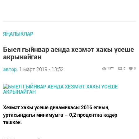
ЯҢАЛЫКЛАР
Быел гыйнвар аенда хезмәт хакы үсеше
акрынайган
автор,
1 март 2019 - 13:52
1371
0
0
Хезмәт хакы үсеше динамикасы 2016 елның
уртасындагы минимумга – 0,2 процентка кадәр
төшкән.