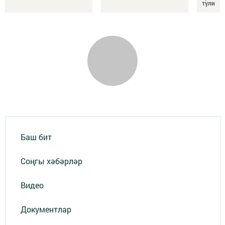
түли
Баш бит
Соңгы хәбәрләр
Видео
Документлар