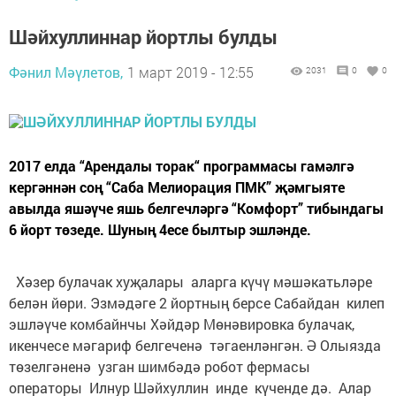
Шәйхуллиннар йортлы булды
Фәнил Мәүлетов,
1 март 2019 - 12:55
2031
0
0
2017 елда “Арендалы торак“ программасы гамәлгә
кергәннән соң “Саба Мелиорация ПМК” җәмгыяте
авылда яшәүче яшь белгечләргә “Комфорт” тибындагы
6 йорт төзеде. Шуның 4есе былтыр эшләнде.
Хәзер булачак хуҗалары аларга күчү мәшәкатьләре
белән йөри. Эзмәдәге 2 йортның берсе Сабайдан килеп
эшләүче комбайнчы Хәйдәр Мөнәвировка булачак,
икенчесе мәгариф белгеченә тәгаенләнгән. Ә Олыязда
төзелгәненә узган шимбәдә робот фермасы
операторы Илнур Шәйхуллин инде күченде дә. Алар