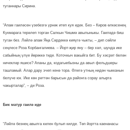
туганнары Сиринә.
“Апам гаиләсен үзебезгә үрнәк итеп куя идек. Без – Киров өлкә­сенең
Кукмарага терәлеп торган Салкын Чишмә авылыныкы. Га­иләдә биш
туган без. Ләйлә апам Яңа Сәрдеккә кияүгә чыкты, – дип сөйли
сеңлесе Роза Корбангалиева. – Йорт-җир яну – бер хәл, шунда ике
сабыйның үлүе йөрәккә тиде. Коточкыч вакыйга бит. Бу хәсрәт белән
ничекләр яшисе? Апаны да, кодагыебызны да авыл фельдшеры
ташламый. Алар дару эчеп кенә тора. Әлегә утның нидән чыкканын
белүче юк. Ике көн рәттән барысын да районга сорау алырга
чакырталар”, – ди Роза.
Бик матур гаилә иде
“Ләйлә безнең авылга килен булып килде. Төп йортта каенанасы