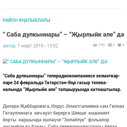
РАЙОН ЯҢАЛЫКЛАРЫ
“ Саба дулкыннары” – “Җырлыйк әле” дә
автор,
1 март 2019 - 13:02
1750
0
0
“Саба дулкыннары” телерадиокомпаниясе хезмәт­кәр­­­
ләре 24 февральдә Татарстан-Яңа гасыр телека­
налында “Җырлыйк әле” тапшыруында катнаштылар.
Диләрә Җаббаровага, Илдус Әхмәтгалиевка һәм Гөлназ
Гатауллинага көч-куәт бирергә Шекше мә­дәният
йорты каршында эшләүче “Зиләйлүк” фольклор
ансамбле дә барды. Саба тележурналистлары белән