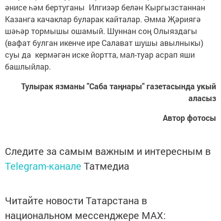
әнисе һәм бертуганы Илгизәр белән Кыргызстаннан
Казанга качаклар буларак кайталар. Әмма Җәриягә
шәһәр тормышы ошамый. Шуннан соң Олыяздагы
(вафат булган икенче ире Салават шушы авылныкы)
суы да кермәгән иске йортта, мал-туар асрап яши
башлыйлар.
Тулырак язманы "Саба таңнары" газетасында укый
аласыз
Автор фотосы
Следите за самым важным и интересным в
Telegram-канале
Татмедиа
Читайте новости Татарстана в
национальном мессенджере MАХ: