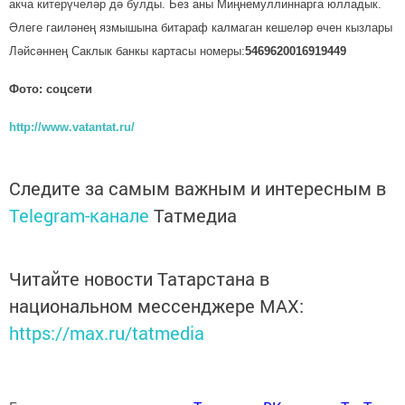
акча китерүчеләр дә булды. Без аны Миңнемул­л­ин­нарга юлладык.
Әлеге гаилә­нең язмышына битараф калмаган кешеләр өчен кызлары
Ләй­сәннең Саклык банкы картасы номеры:
5469620016919449
Фото: соцсети
http://www.vatantat.ru/
Следите за самым важным и интересным в
Telegram-канале
Татмедиа
Читайте новости Татарстана в
национальном мессенджере MАХ:
https://max.ru/tatmedia