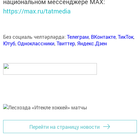
национальном мессенджере MАХ:
https://max.ru/tatmedia
Без социаль челтәрләрдә:
Телеграм
,
ВКонтакте
,
ТикТок
,
Ютуб
,
Одноклассники
,
Твиттер
,
Яндекс.Дзен
Перейти на страницу новости