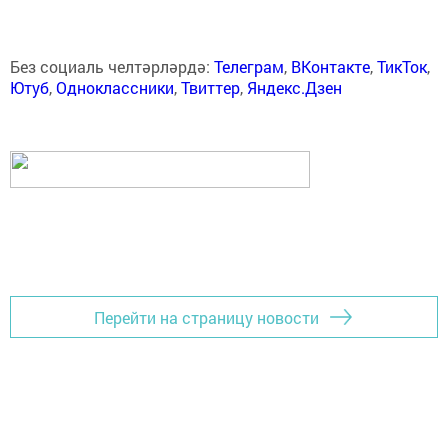
Без социаль челтәрләрдә:
Телеграм
,
ВКонтакте
,
ТикТок
,
Ютуб
,
Одноклассники
,
Твиттер
,
Яндекс.Дзен
Перейти на страницу новости