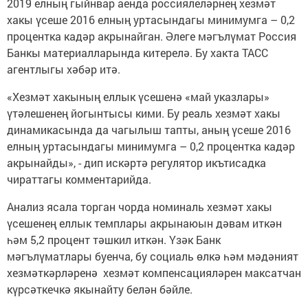
2019 елның гыйнвар аенда россиялеләрнең хезмәт
хакы үсеше 2016 елның уртасындагы минимумга – 0,2
процентка кадәр акрынайган. Әлеге мәгълүмат Россия
Банкы материалларында китерелә. Бу хакта ТАСС
агентлыгы хәбәр итә.
«Хезмәт хакының еллык үсешенә «май указлары»
үтәлешенең йогынтысы кими. Бу реаль хезмәт хакы
динамикасында да чагылыш тапты, аның үсеше 2016
елның уртасындагы минимумга – 0,2 процентка кадәр
акрынайды», - дип искәртә регулятор икътисадка
чираттагы комментарийда.
Анализ ясала торган чорда номиналь хезмәт хакы
үсешенең еллык темплары акрынаюын дәвам иткән
һәм 5,2 процент тәшкил иткән. Үзәк Банк
мәгълүматлары буенча, бу социаль өлкә һәм мәдәният
хезмәткәрләренә хезмәт компенсацияләрен максатчан
күрсәткечкә якынайту белән бәйле.