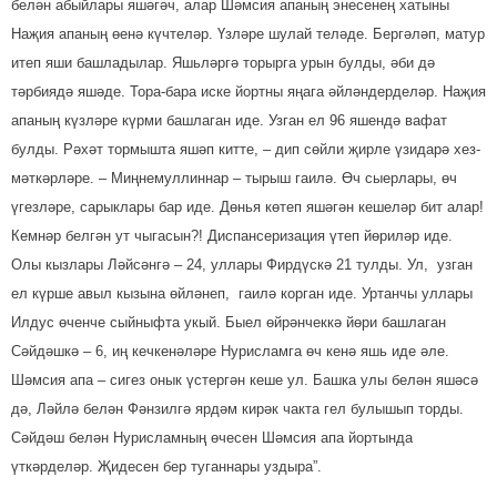
белән абыйлары яшәгәч, алар Шәмсия апаның энесенең хатыны
Наҗия апаның өенә күчтеләр. Үзләре шулай теләде. Бергәләп, матур
итеп яши башладылар. Яшь­ләргә торырга урын булды, әби дә
тәрбиядә яшәде. Тора-бара иске йортны яңага әйләндерделәр. Наҗия
апаның күзләре күрми башлаган иде. Узган ел 96 яшендә вафат
булды. Рәхәт тормышта яшәп китте, – дип сөйли җирле үзидарә хез­
мәткәрләре. – Миңнемуллиннар – тырыш гаилә. Өч сыерлары, өч
үгезләре, сарыклары бар иде. Дөнья көтеп яшәгән кешеләр бит алар!
Кемнәр белгән ут чыгасын?! Диспансеризация үтеп йөриләр иде.
Олы кызлары Ләйсәнгә – 24, уллары Фирдүскә 21 тулды. Ул, узган
ел күрше авыл кызына өйләнеп, гаилә корган иде. Уртанчы уллары
Илдус өченче сыйныфта укый. Быел өйрәнчеккә йөри башлаган
Сәйдәшкә – 6, иң кечкенәләре Нурисламга өч кенә яшь иде әле.
Шәмсия апа – сигез онык үстергән кеше ул. Башка улы белән яшәсә
дә, Ләйлә белән Фәнзилгә ярдәм кирәк чакта гел булышып торды.
Сәйдәш белән Нурисламның өчесен Шәм­сия апа йортында
үткәрделәр. Җидесен бер туганнары уздыра”.