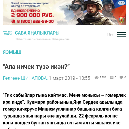
САБА ЯҢАЛЫКЛАРЫ
16+
"Саба таңнары" газетасы - Саба районы
ЯЗМЫШ
“Апа ничек түзә икән?”
Гөлгенә ШИҺАПОВА,
1 март 2019 - 13:55
2501
0
0
“Тик сабыйлар гына кайтмас. Менә монысы – гомерлек
яра инде”. Кукмара районының Яңа Сәрдек авылында
гомер кичерүче Миңнемуллиннар башына килгән бәла
турында якыннары әнә шулай ди. 22 февраль көнне
көпә-көндез булган янгында өч һәм алты яшьлек ике