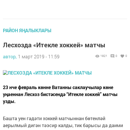
РАЙОН ЯҢАЛЫКЛАРЫ
Лесхозда «Итекле хоккей» матчы
автор,
1 март 2019 - 11:59
1821
0
0
23 нче февраль көнне Ватанны саклаучылар көне
уңаеннан Лесхоз бистәсендә “Итекле хоккей” матчы
узды.
Башта уен гадәти хоккей матчыннан бөтенләй
аерылмый дигән тәэсир калды, тик барысы да даими