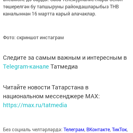
төшерелгән бу тапшыруны райондашларыбыз ТНВ
каналыннан 16 мартта карый алачаклар.
Фото: скриншот инстаграм
Следите за самым важным и интересным в
Telegram-канале
Татмедиа
Читайте новости Татарстана в
национальном мессенджере MАХ:
https://max.ru/tatmedia
Без социаль челтәрләрдә:
Телеграм
,
ВКонтакте
,
ТикТок
,