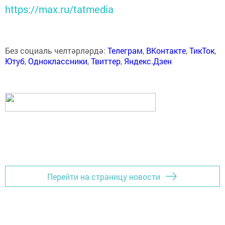
https://max.ru/tatmedia
Без социаль челтәрләрдә:
Телеграм
,
ВКонтакте
,
ТикТок
,
Ютуб
,
Одноклассники
,
Твиттер
,
Яндекс.Дзен
Перейти на страницу новости