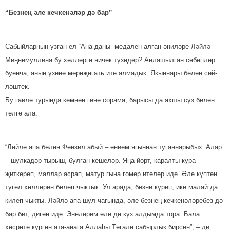
“Безнең әле
кечкенәләр дә бар”
Сабыйларның узган ел “Ана даны” медален алган әниләре Ләйлә
Миңнемуллина бу хәлләргә ничек түзәдер? Аңлашылган сәбәпләр
буенча, аның үзенә мөрәҗәгать итә алмадык. Якыннары белән сөй­
ләштек.
Бу гаилә турында кемнән генә сорама, барысы да яхшы сүз белән
телгә ала.
“Ләйлә апа белән Фәнзил абый – әнием ягыннан туганнарыбыз. Алар
– шулкадәр тырыш, булган кешеләр. Яңа йорт, каралты-кура
җиткереп, маллар асрап, матур гына гомер итәләр иде. Әле күптән
түгел хәлләрен белеп чыктык. Ул арада, безне күреп, ике малай да
килеп чыкты. Ләйлә апа шул чагында, әле безнең кечкенәләребез дә
бар бит, дигән иде. Энеләрем әле дә күз алдымда тора. Бала
хәсрәте күргән ата-анага Аллаһы Тәгалә сабырлык бирсен”, – ди