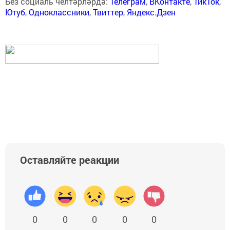
Без социаль челтәрләрдә:
Телеграм
,
ВКонтакте
,
ТикТок
,
Ютуб
,
Одноклассники
,
Твиттер
,
Яндекс.Дзен
Оставляйте реакции
0
0
0
0
0