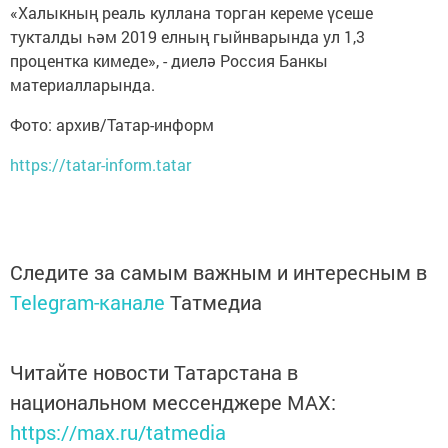
«Халыкның реаль куллана торган кереме үсеше
тукталды һәм 2019 елның гыйнварында ул 1,3
процентка кимеде», - диелә Россия Банкы
материалларында.
Фото: архив/Татар-информ
https://tatar-inform.tatar
Следите за самым важным и интересным в
Telegram-канале
Татмедиа
Читайте новости Татарстана в
национальном мессенджере MАХ:
https://max.ru/tatmedia