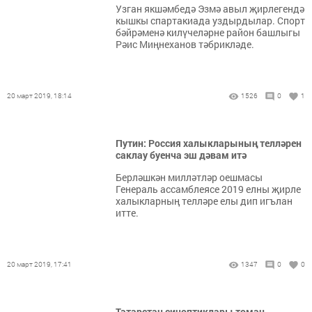
Узган якшәмбедә Эзмә авыл җирлегендә
кышкы спартакиада уздырдылар. Спорт
бәйрәменә килүчеләрне район башлыгы
Рәис Миңнеханов тәбрикләде.
20 март 2019, 18:14
1526
0
1
Путин: Россия халыкларының телләрен
саклау буенча эш дәвам итә
Берләшкән милләтләр оешмасы
Генераль ассамблеясе 2019 елны җирле
халыкларның телләре елы дип игълан
итте.
20 март 2019, 17:41
1347
0
0
Татарстан синоптиклары томан