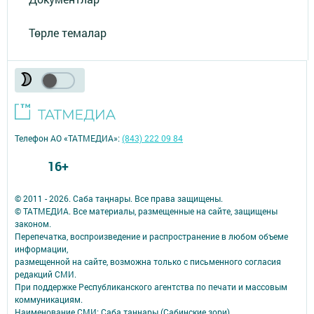
Төрле темалар
Телефон АО «ТАТМЕДИА»:
(843) 222 09 84
16+
© 2011 - 2026. Саба таңнары. Все права защищены.
© ТАТМЕДИА. Все материалы, размещенные на сайте, защищены
законом.
Перепечатка, воспроизведение и распространение в любом объеме
информации,
размещенной на сайте, возможна только с письменного согласия
редакций СМИ.
При поддержке Республиканского агентства по печати и массовым
коммуникациям.
Наименование СМИ: Саба таннары (Сабинские зори)