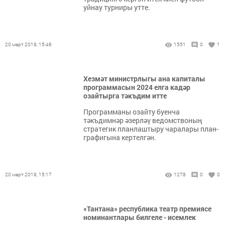
уйнау турниры утте.
20 март 2019, 15:46
1551
0
1
Хезмәт министрлыгы ана капиталы
программасын 2024 елга кадәр
озайтырга тәкъдим итте
Программаны озайту буенча
тәкъдимнәр әзерләү ведомствоның
стратегик планлаштыру чаралары план-
графигына кертелгән.
20 март 2019, 15:17
1278
0
0
«Тантана» республика театр премиясе
номинантлары билгеле - исемлек