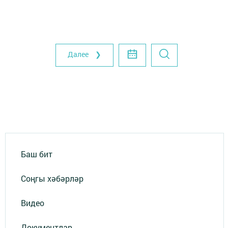
Далее ❯
Баш бит
Соңгы хәбәрләр
Видео
Документлар