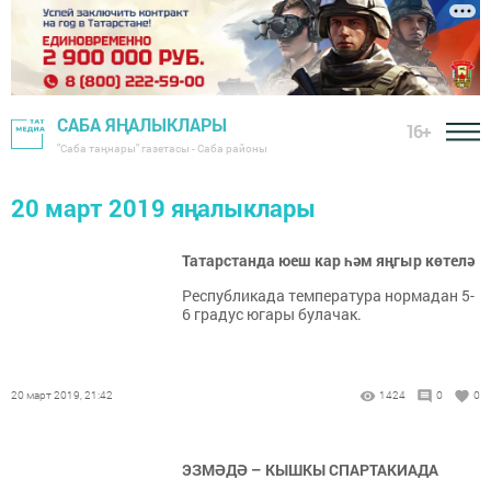
САБА ЯҢАЛЫКЛАРЫ
16+
"Саба таңнары" газетасы - Саба районы
20 март 2019 яңалыклары
Татарстанда юеш кар һәм яңгыр көтелә
Республикада температура нормадан 5-
6 градус югары булачак.
20 март 2019, 21:42
1424
0
0
ЭЗМӘДӘ – КЫШКЫ СПАРТАКИАДА