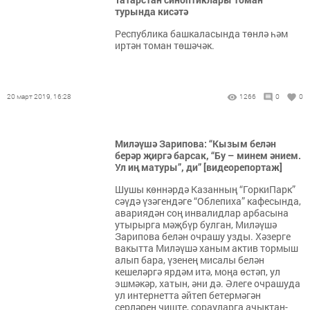
турында кисәтә
Республика башкаласында төнлә һәм
иртән томан төшәчәк.
20 март 2019, 16:28
1266
0
0
Миләүшә Зарипова: “Кызым белән
берәр җиргә барсак, “Бу – минем әнием.
Ул иң матуры”, ди” [видеорепортаж]
Шушы көннәрдә Казанның “ГоркиПарк”
сәүдә үзәгендәге “Облепиха” кафесында,
авариядән соң инвалидлар арбасына
утырырга мәҗбүр булган, Миләүшә
Зарипова белән очрашу узды. Хәзерге
вакытта Миләүшә ханым актив тормыш
алып бара, үзенең мисалы белән
кешеләргә ярдәм итә, моңа өстәп, ул
эшмәкәр, хатын, әни дә. Әлеге очрашуда
ул интернетта әйтеп бетермәгән
серләрен чиште, сорауларга ачыктан-