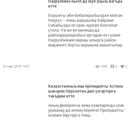
Нәүрүзбикә быел да мул уңыш вәгъдә
итте
Борынгы әби-бабаларыбыздан килгән
Нәүрүз – язны каршылау бәйрәме
Сабабызда ел саен зурлап билгеләп
үтелә. Узган ял көнендә дә
райондашларыбыз иртәдән яз гүзәле
Нәүрүзбикәне каршы алырга район
мәдәният йорты каршына ашыктылар.
20 март 2019, 13:27
1653
0
0
Казахстанның яңа президенты Астана
шәһәрен Нурсолтан дип үзгәртергә
тәкъдим итте
Аның фикеренчә, өлкә үзәкләрендә үзәк
урамнар да илнең беренче Президенты
исемен йөртергә тиеш.