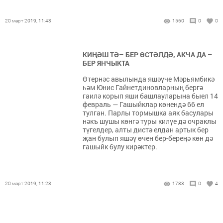
20 март 2019, 11:43
1560
0
0
КИҢӘШ ТӘ– БЕР ӨСТӘЛДӘ, АКЧА ДА –
БЕР ЯНЧЫКТА
Өтернәс авылында яшәүче Мәрьямбикә
һәм Юнис Гайнетдиновларның бергә
гаилә корып яши башлауларына быел 14
февраль — Гашыйклар көнендә 66 ел
тулган. Парлы тормышка аяк басулары
нәкъ шушы көнгә туры килүе дә очраклы
түгелдер, алты дистә елдан артык бер
җан булып яшәү өчен бер-береңә көн дә
гашыйк булу кирәктер.
20 март 2019, 11:23
1783
0
4