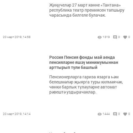
Җиңүчеләр 27 март көнне «Тантана»
республика театр премиясен тапшыру
чарасында билгеле булачак.
20 март 2019, 14:58
1319
0
0
Россия Пенсия фонды май аенда
пенсияләрне яшәү минимумыннан
арттырып түли башлый
Пенсионерларга гариза язарга һәм
белешмәләр җыярга туры килмәячәк,
чөнки барлык түләүләрне автомат
рәвештә уздырачаклар.
20 март 2019, 14:14
1444
0
0