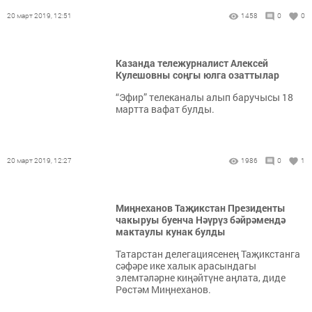
20 март 2019, 12:51
1458
0
0
Казанда тележурналист Алексей
Кулешовны соңгы юлга озаттылар
“Эфир” телеканалы алып баручысы 18
мартта вафат булды.
20 март 2019, 12:27
1986
0
1
Миңнеханов Таҗикстан Президенты
чакыруы буенча Нәүрүз бәйрәмендә
мактаулы кунак булды
Татарстан делегациясенең Таҗикстанга
сәфәре ике халык арасындагы
элемтәләрне киңәйтүне аңлата, диде
Рөстәм Миңнеханов.