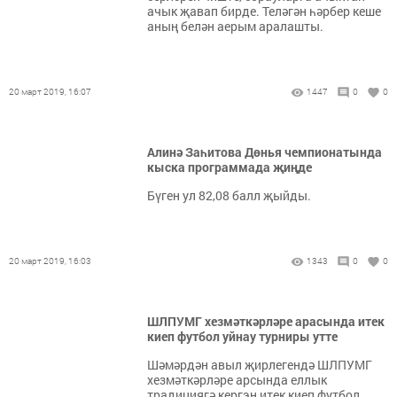
ачык җавап бирде. Теләгән һәрбер кеше
аның белән аерым аралашты.
20 март 2019, 16:07
1447
0
0
Алинә Заһитова Дөнья чемпионатында
кыска программада җиңде
Бүген ул 82,08 балл җыйды.
20 март 2019, 16:03
1343
0
0
ШЛПУМГ хезмәткәрләре арасында итек
киеп футбол уйнау турниры утте
Шәмәрдән авыл җирлегендә ШЛПУМГ
хезмәткәрләре арсында еллык
традициягә кергэн итек киеп футбол