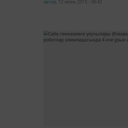
автор,
12 июнь 2015 - 06:42