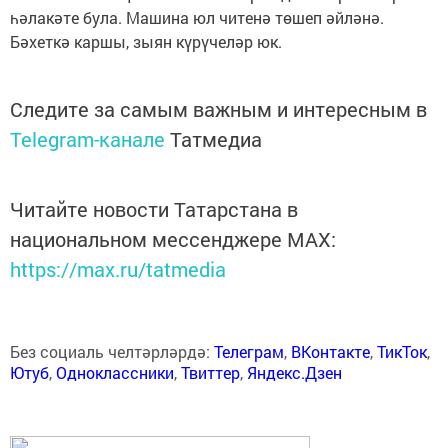
һәлакәте була. Машина юл читенә төшеп әйләнә.
Бәхеткә каршы, зыян күрүчеләр юк.
Следите за самым важным и интересным в
Telegram-канале
Татмедиа
Читайте новости Татарстана в
национальном мессенджере MАХ:
https://max.ru/tatmedia
Без социаль челтәрләрдә:
Телеграм
,
ВКонтакте
,
ТикТок
,
Ютуб
,
Одноклассники
,
Твиттер
,
Яндекс.Дзен