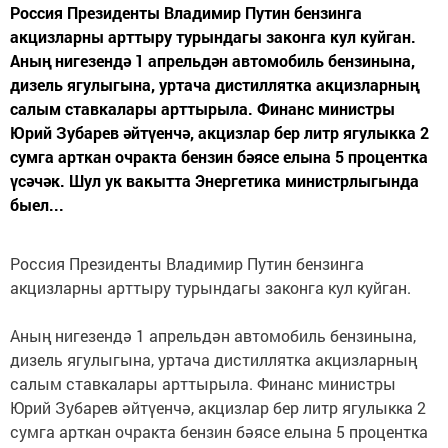
Россия Президенты Владимир Путин бензинга
акцизларны арттыру турындагы законга кул куйган.
Аның нигезендә 1 апрельдән автомобиль бензинына,
дизель ягулыгына, уртача дистиллятка акцизларның
салым ставкалары арттырыла. Финанс министры
Юрий Зубарев әйтүенчә, акцизлар бер литр ягулыкка 2
сумга арткан очракта бензин бәясе елына 5 процентка
үсәчәк. Шул ук вакытта Энергетика министрлыгында
быел...
Россия Президенты Владимир Путин бензинга
акцизларны арттыру турындагы законга кул куйган.
Аның нигезендә 1 апрельдән автомобиль бензинына,
дизель ягулыгына, уртача дистиллятка акцизларның
салым ставкалары арттырыла. Финанс министры
Юрий Зубарев әйтүенчә, акцизлар бер литр ягулыкка 2
сумга арткан очракта бензин бәясе елына 5 процентка