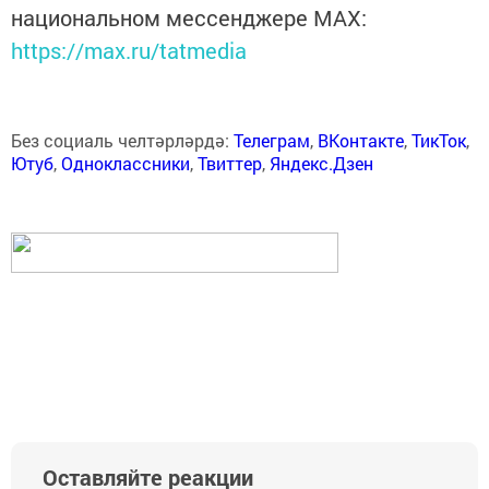
национальном мессенджере MАХ:
https://max.ru/tatmedia
Без социаль челтәрләрдә:
Телеграм
,
ВКонтакте
,
ТикТок
,
Ютуб
,
Одноклассники
,
Твиттер
,
Яндекс.Дзен
Оставляйте реакции