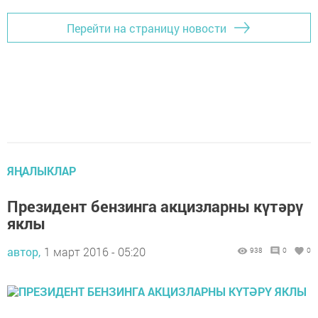
Перейти на страницу новости
ЯҢАЛЫКЛАР
Президент бензинга акцизларны күтәрү
яклы
автор,
1 март 2016 - 05:20
938
0
0