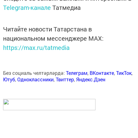
Telegram-канале
Татмедиа
Читайте новости Татарстана в
национальном мессенджере MАХ:
https://max.ru/tatmedia
Без социаль челтәрләрдә:
Телеграм
,
ВКонтакте
,
ТикТок
,
Ютуб
,
Одноклассники
,
Твиттер
,
Яндекс.Дзен