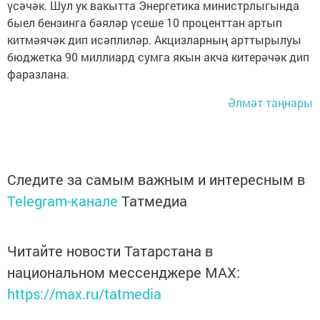
үсәчәк. Шул ук вакытта Энергетика министрлыгында
быел бензинга бәяләр үсеше 10 проценттан артып
китмәячәк дип исәплиләр. Акцизларның арттырылуы
бюджетка 90 миллиард сумга якын акча китерәчәк дип
фаразлана.
Әлмәт таңнары
Следите за самым важным и интересным в
Telegram-канале
Татмедиа
Читайте новости Татарстана в
национальном мессенджере MАХ:
https://max.ru/tatmedia