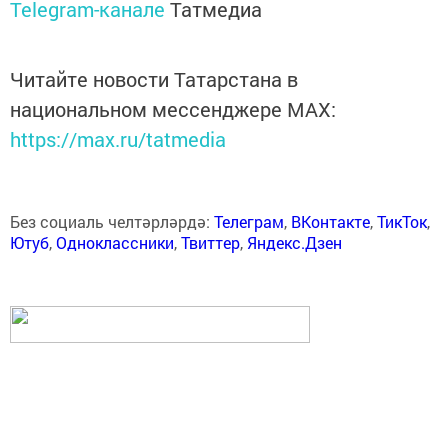
Telegram-канале
Татмедиа
Читайте новости Татарстана в
национальном мессенджере MАХ:
https://max.ru/tatmedia
Без социаль челтәрләрдә:
Телеграм
,
ВКонтакте
,
ТикТок
,
Ютуб
,
Одноклассники
,
Твиттер
,
Яндекс.Дзен