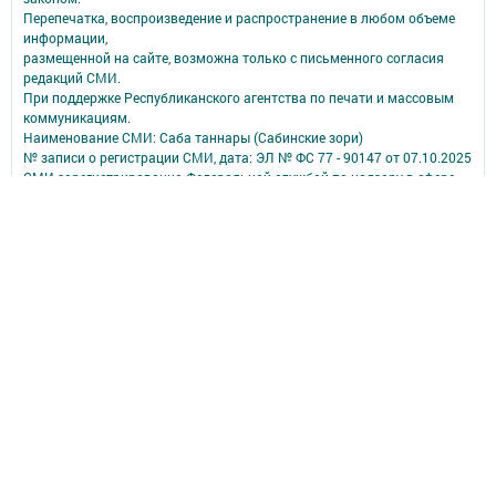
Перепечатка, воспроизведение и распространение в любом объеме
информации,
размещенной на сайте, возможна только с письменного согласия
редакций СМИ.
При поддержке Республиканского агентства по печати и массовым
коммуникациям.
Наименование СМИ: Саба таннары (Сабинские зори)
№ записи о регистрации СМИ, дата: ЭЛ № ФС 77 - 90147 от 07.10.2025
СМИ зарегистрированно Федеральной службой по надзору в сфере
связи,
информационных технологий и массовых коммуникаций
ФИО главного редактора: Исмагилов Рустем Габдерауфович
Адрес редакции: 422060, Российская Федерация, Республика
Татарстан, Сабинский муниципальный район, п.г.т. Богатые Сабы, ул.
Тукая, д. 95
Телефон редакции: (84362) 2-30-58
Электронная почта: saba-tannary@tatmedia.com
Почта филиала для сообщений о фактах коррупции: saba-
tannary@tatmedia.com
Учредитель СМИ: АО «ТАТМЕДИА»
Антикоррупционная политика
АО «ТАТМЕДИА» использует «cookie»
для персонализации сервисов и
удобства пользователей сайтом.