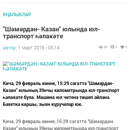
ЯҢАЛЫКЛАР
"Шәмәрдән- Казан" юлында юл-
транспорт һәлакәте
автор,
1 март 2016 - 05:14
28
0
0
Кичә, 29 февраль көнне, 15:29 сәгаттә "Шәмәрдән-
Казан" юлының 39нчы километрында юл-транспорт
һәлакәте була. Машина юл читенә төшеп әйләнә.
Бәхеткә каршы, зыян күрүчеләр юк.
Кичә, 29 февраль көнне, 15:29 сәгаттә "Шәмәрдән-
Казан" юлының 39нчы километрында юл-транспорт