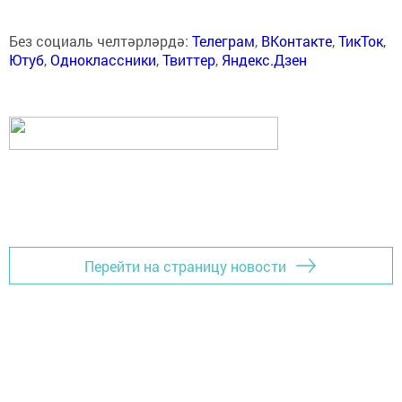
Без социаль челтәрләрдә:
Телеграм
,
ВКонтакте
,
ТикТок
,
Ютуб
,
Одноклассники
,
Твиттер
,
Яндекс.Дзен
Перейти на страницу новости