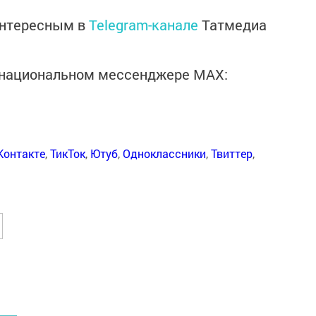
интересным в
Telegram-канале
Татмедиа
в национальном мессенджере MАХ:
Контакте
,
ТикТок
,
Ютуб
,
Одноклассники
,
Твиттер
,