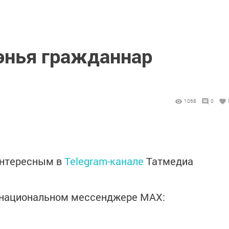
дөнья гражданнар
1068
0
интересным в
Telegram-канале
Татмедиа
в национальном мессенджере MАХ: