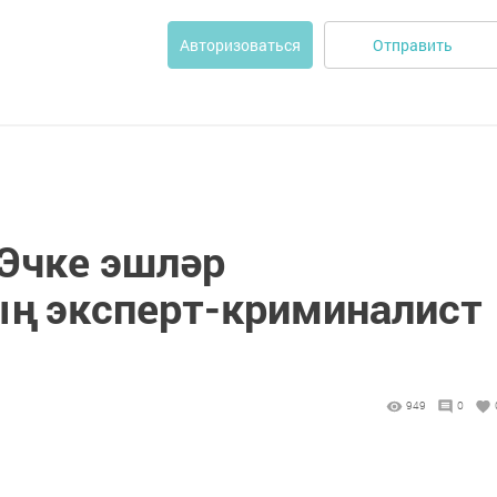
Отправить
Авторизоваться
 Эчке эшләр
ң эксперт-криминалист
949
0