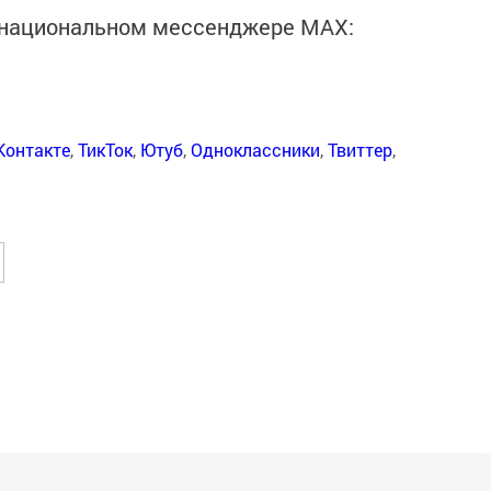
в национальном мессенджере MАХ:
Контакте
,
ТикТок
,
Ютуб
,
Одноклассники
,
Твиттер
,