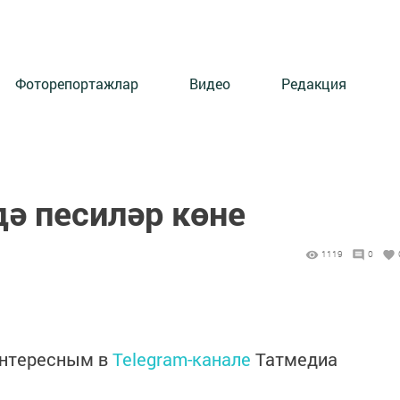
Фоторепортажлар
Видео
Редакция
дә песиләр көне
1119
0
интересным в
Telegram-канале
Татмедиа