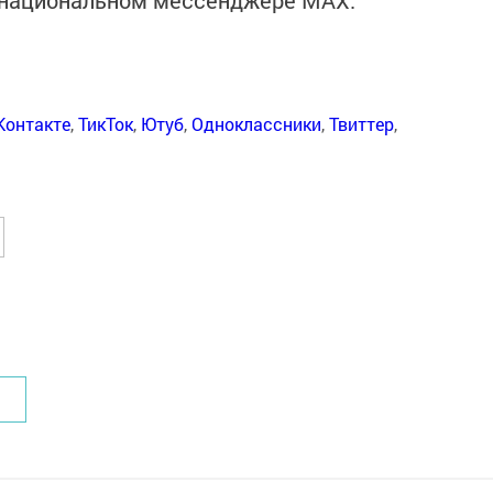
в национальном мессенджере MАХ:
Контакте
,
ТикТок
,
Ютуб
,
Одноклассники
,
Твиттер
,