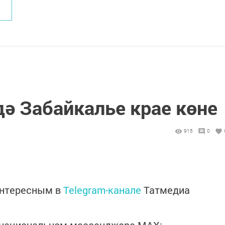
дә Забайкалье крае көне
915
0
интересным в
Telegram-канале
Татмедиа