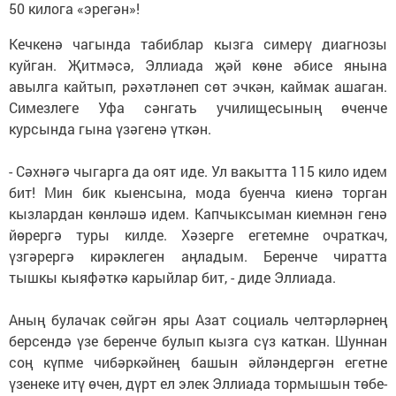
50 килога «эрегән»!
Кечкенә чагында табиблар кызга симерү диагнозы
куйган. Җитмәсә, Эллиада җәй көне әбисе янына
авылга кайтып, рәхәтләнеп сөт эчкән, каймак ашаган.
Симезлеге Уфа сәнгать училищесының өченче
курсында гына үзәгенә үткән.
- Сәхнәгә чыгарга да оят иде. Ул вакытта 115 кило идем
бит! Мин бик кыенсына, мода буенча киенә торган
кызлардан көнләшә идем. Капчыксыман киемнән генә
йөрергә туры килде. Хәзерге егетемне очраткач,
үзгәрергә кирәклеген аңладым. Беренче чиратта
тышкы кыяфәткә карыйлар бит, - диде Эллиада.
Аның булачак сөйгән яры Азат социаль челтәрләрнең
берсендә үзе беренче булып кызга сүз каткан. Шуннан
соң күпме чибәркәйнең башын әйләндергән егетне
үзенеке итү өчен, дүрт ел элек Эллиада тормышын төбе-