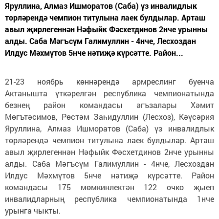
Яруллина, Алмаз Ишморатов (Саба) үз инвалидлык
төрләрендә чемпион титулына лаек булдылар. Арташ
авыл җирлегеннән Нәфыйк Фәсхетдинов 2нче урынны
алды. Саба Мәгъсүм Галимуллин - 4нче, Лесхоздан
Илдус Мәхмүтов 5нче нәтиҗә күрсәтте. Район...
21-23 ноябрь көннәрендә армреслинг буенча
Актанышта үткәрелгән республика чемпионатында
безнең район командасы әгъзалары Хәмит
Мөгътәсимов, Рөстәм Заһидуллин (Лесхоз), Кәүсәрия
Яруллина, Алмаз Ишморатов (Саба) үз инвалидлык
төрләрендә чемпион титулына лаек булдылар. Арташ
авыл җирлегеннән Нәфыйк Фәсхетдинов 2нче урынны
алды. Саба Мәгъсүм Галимуллин - 4нче, Лесхоздан
Илдус Мәхмүтов 5нче нәтиҗә күрсәтте. Район
командасы 175 мөмкинлектән 122 очко җыеп
инвалидларның республика чемпионатында 1нче
урынга чыкты.