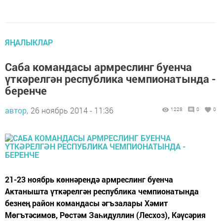
ЯҢАЛЫКЛАР
Саба командасы армреслинг буенча
үткәрелгән республика чемпионатында -
беренче
автор,
26 ноябрь 2014 - 11:36
1228
0
0
21-23 ноябрь көннәрендә армреслинг буенча
Актанышта үткәрелгән республика чемпионатында
безнең район командасы әгъзалары Хәмит
Мөгътәсимов, Рөстәм Заһидуллин (Лесхоз), Кәүсәрия