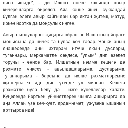
өчен яшәде", - ди Илшат энесе хакында авыр
кичерешләргә бирелеп. Аяз көнне яшен суккандай
булган әлеге авыр кайгыдан бар яктан җитеш, матур,
иркен йортка да моңсулык иңгән.
Авыр сынауларны җиңәргә өйрәнгән Илшатның йөрәге
монысына да ничек тә булса көч табар. Чөнки аның
янәшәсендә аны ихтирам итүче якын дуслары,
туганнары, мәрхәмәтле сеңлесе, "улым" дип өзелеп
торучы - әнисе бар. Илшатның һәммә кешегә дә
рәхмәте чиксез - авылдашларыма, дусларыма,
туганнарыма - барсына да ихлас рәхмәтләремне
җиткерсәгез иде дип үтенде ул миннән. Кешегә
рәхмәтле була белү дә - изге күңеллеләр халәте.
Күңелендә йөрткән уй-ниятләрен чынга ашырырга да
аңа Аллаһ үзе көч-куәт, ярдәм-өмет, үз-үзенә ышаныч
арттырса иде!