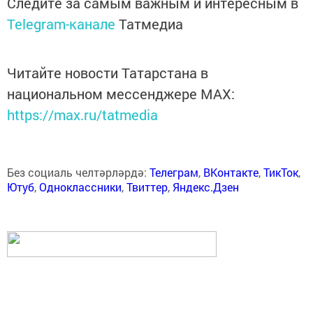
Следите за самым важным и интересным в
Telegram-канале
Татмедиа
Читайте новости Татарстана в
национальном мессенджере MАХ:
https://max.ru/tatmedia
Без социаль челтәрләрдә:
Телеграм
,
ВКонтакте
,
ТикТок
,
Ютуб
,
Одноклассники
,
Твиттер
,
Яндекс.Дзен