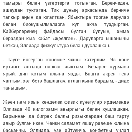
тамыры белән үзгәртергә тотынган. Беренчедән,
ашаудан туктаган. Тик шуның аркасында берничә
тапкыр аңын да югалткан. Ябыктыра торган дарулар
белән биокушылмаларга күп акча туздырган.
Кайберләренең файдасы булган булуын, әмма
бераздан кыз кабат «җәелгән». Даруларга ышанычы
беткәч, Эллиада физкультура белән дуслашкан.
- Тәүге йөгергән көнемне яхшы хәтерлим. Яз көне
иртәнге алтыда паркка чыктым. Берәрсе күрмәсә
ярый, дип котым алына язды. Башта әкрен генә
чаптым, хәл бетә башлагач, атлап кына бардым, - диде
танышым.
Җәен һәм язын көндәлек физик күнегүләр ярдәмендә
Эллиада 40 килограмм авырлыгы белән хушлашкан.
Барыннан да бигрәк баллы ризыклардан баш тарту
авыр булган икән. Чөнки сәламәт яшәү рәвеше юлына
басканчы, Эллиада, үзе әйтүенчә, конфетны учлап