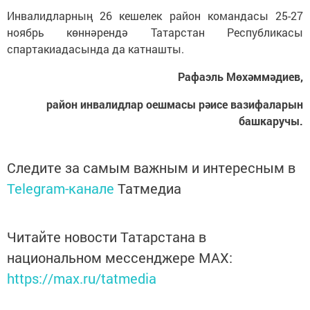
Инвалидларның 26 кешелек район командасы 25-27
ноябрь көннәрендә Татарстан Республикасы
спартакиадасында да катнашты.
Рафаэль Мөхәммәдиев,
район инвалидлар оешмасы рәисе вазифаларын
башкаручы.
Следите за самым важным и интересным в
Telegram-канале
Татмедиа
Читайте новости Татарстана в
национальном мессенджере MАХ:
https://max.ru/tatmedia