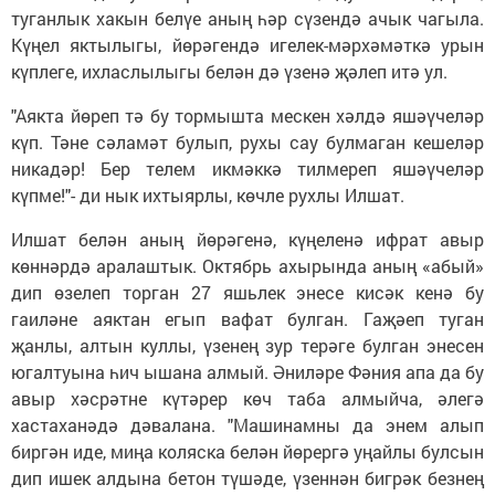
туганлык хакын белүе аның һәр сүзендә ачык чагыла.
Күңел яктылыгы, йөрәгендә игелек-мәрхәмәткә урын
күплеге, ихласлылыгы белән дә үзенә җәлеп итә ул.
"Аякта йөреп тә бу тормышта мескен хәлдә яшәүчеләр
күп. Тәне сәламәт булып, рухы сау булмаган кешеләр
никадәр! Бер телем икмәккә тилмереп яшәүчеләр
күпме!"- ди нык ихтыярлы, көчле рухлы Илшат.
Илшат белән аның йөрәгенә, күңеленә ифрат авыр
көннәрдә аралаштык. Октябрь ахырында аның «абый»
дип өзелеп торган 27 яшьлек энесе кисәк кенә бу
гаиләне аяктан егып вафат булган. Гаҗәеп туган
җанлы, алтын куллы, үзенең зур терәге булган энесен
югалтуына һич ышана алмый. Әниләре Фәния апа да бу
авыр хәсрәтне күтәрер көч таба алмыйча, әлегә
хастаханәдә дәвалана. "Машинамны да энем алып
биргән иде, миңа коляска белән йөрергә уңайлы булсын
дип ишек алдына бетон түшәде, үзеннән бигрәк безнең