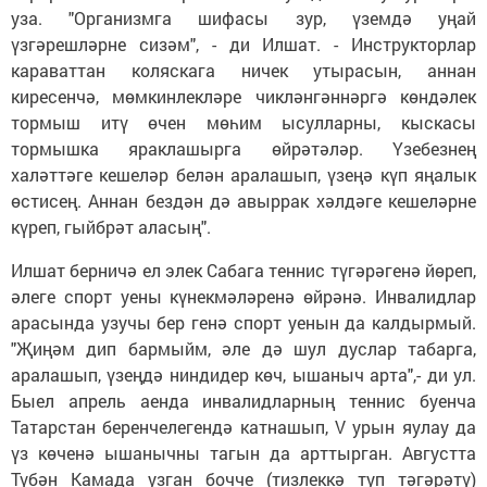
уза. "Организмга шифасы зур, үземдә уңай
үзгәрешләрне сизәм", - ди Илшат. - Инструкторлар
караваттан коляскага ничек утырасын, аннан
киресенчә, мөмкинлекләре чикләнгәннәргә көндәлек
тормыш итү өчен мөһим ысулларны, кыскасы
тормышка яраклашырга өйрәтәләр. Үзебезнең
халәттәге кешеләр белән аралашып, үзеңә күп яңалык
өстисең. Аннан бездән дә авыррак хәлдәге кешеләрне
күреп, гыйбрәт аласың".
Илшат берничә ел элек Сабага теннис түгәрәгенә йөреп,
әлеге спорт уены күнекмәләренә өйрәнә. Инвалидлар
арасында узучы бер генә спорт уенын да калдырмый.
"Җиңәм дип бармыйм, әле дә шул дуслар табарга,
аралашып, үзеңдә ниндидер көч, ышаныч арта",- ди ул.
Быел апрель аенда инвалидларның теннис буенча
Татарстан беренчелегендә катнашып, V урын яулау да
үз көченә ышанычны тагын да арттырган. Августта
Түбән Камада узган бочче (тизлеккә туп тәгәрәтү)