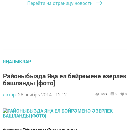
Перейти на страницу новости
ЯҢАЛЫКЛАР
Районыбызда Яңа ел бәйрәменә әзерлек
башланды [фото]
автор,
26 ноябрь 2014 - 12:12
1204
0
0