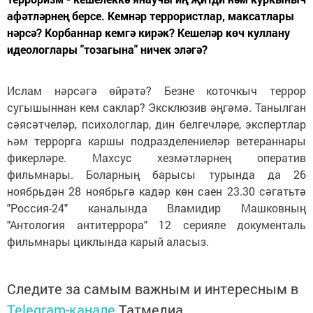
афәтләрнең берсе. Кемнәр террористлар, максатлары
нәрсә? Корбаннар кемгә кирәк? Кешеләр көч куллану
идеолог­лары "тозагына" ничек эләгә?
Ислам нәрсәгә өйрәтә? Безне коточкыч террор
сугышыннан кем саклар? Эксклюзив әңгәмә. Танылган
сәясәтчеләр, психологлар, дин белгечләре, экспертлар
һәм террорга каршы подразделениеләр ветераннары
фикерләре. Махсус хезмәтләрнең оператив
фильмнары. Боларның барысы турында да 26
ноябрьдән 28 ноябрьгә кадәр көн саен 23.30 сәгатьтә
"Россия-24" каналында Вламидир Машковның
"Антология антитеррора" 12 серияле документаль
фильмнары циклында карый аласыз.
Следите за самым важным и интересным в
Telegram-канале
Татмедиа