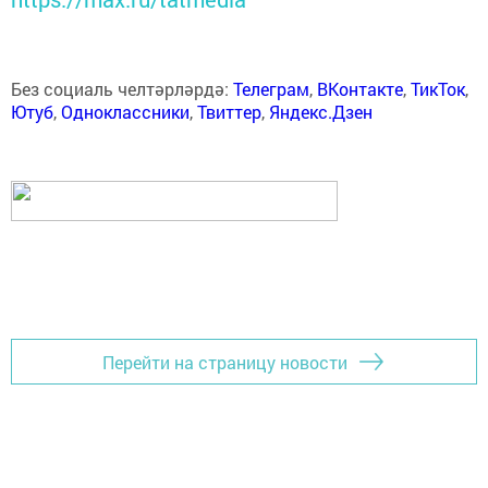
Без социаль челтәрләрдә:
Телеграм
,
ВКонтакте
,
ТикТок
,
Ютуб
,
Одноклассники
,
Твиттер
,
Яндекс.Дзен
Перейти на страницу новости