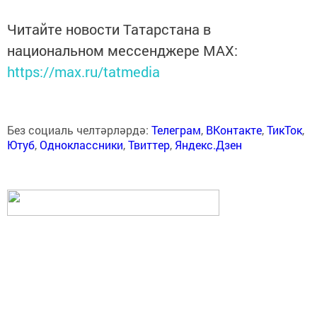
Читайте новости Татарстана в
национальном мессенджере MАХ:
https://max.ru/tatmedia
Без социаль челтәрләрдә:
Телеграм
,
ВКонтакте
,
ТикТок
,
Ютуб
,
Одноклассники
,
Твиттер
,
Яндекс.Дзен