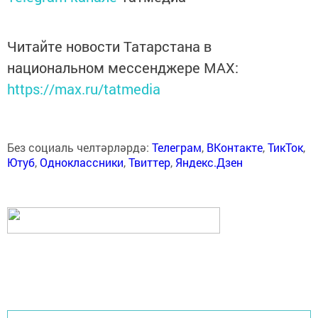
Читайте новости Татарстана в
национальном мессенджере MАХ:
https://max.ru/tatmedia
Без социаль челтәрләрдә:
Телеграм
,
ВКонтакте
,
ТикТок
,
Ютуб
,
Одноклассники
,
Твиттер
,
Яндекс.Дзен