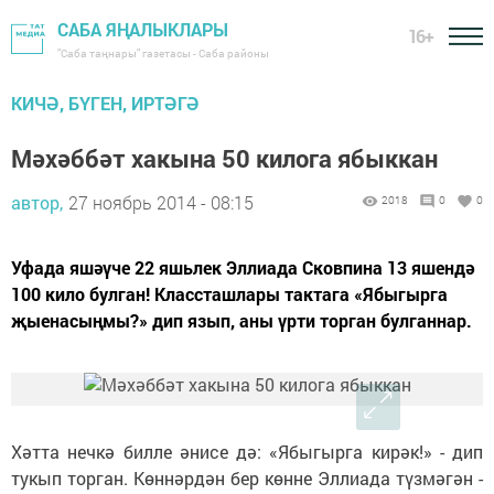
САБА ЯҢАЛЫКЛАРЫ
16+
"Саба таңнары" газетасы - Саба районы
КИЧӘ, БҮГЕН, ИРТӘГӘ
Мәхәббәт хакына 50 килога ябыккан
автор,
27 ноябрь 2014 - 08:15
2018
0
0
Уфада яшәүче 22 яшьлек Эллиада Сковпина 13 яшендә
100 кило булган! Классташлары тактага «Ябыгырга
җыенасыңмы?» дип язып, аны үрти торган булганнар.
Хәтта нечкә билле әнисе дә: «Ябыгырга кирәк!» - дип
тукып торган. Көннәрдән бер көнне Эллиада түзмәгән -