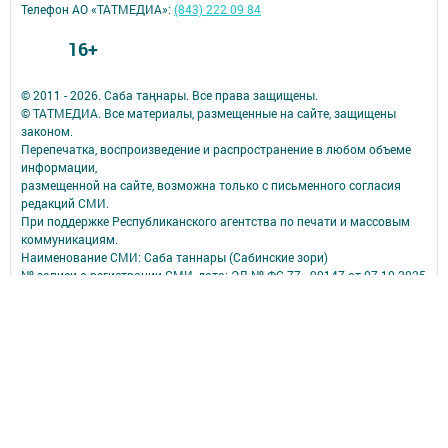
Телефон АО «ТАТМЕДИА»:
(843) 222 09 84
16+
© 2011 - 2026. Саба таңнары. Все права защищены.
© ТАТМЕДИА. Все материалы, размещенные на сайте, защищены
законом.
Перепечатка, воспроизведение и распространение в любом объеме
информации,
размещенной на сайте, возможна только с письменного согласия
редакций СМИ.
При поддержке Республиканского агентства по печати и массовым
коммуникациям.
Наименование СМИ: Саба таннары (Сабинские зори)
№ записи о регистрации СМИ, дата: ЭЛ № ФС 77 - 90147 от 07.10.2025
СМИ зарегистрированно Федеральной службой по надзору в сфере
связи,
информационных технологий и массовых коммуникаций
ФИО главного редактора: Исмагилов Рустем Габдерауфович
Адрес редакции: 422060, Российская Федерация, Республика
Татарстан, Сабинский муниципальный район, п.г.т. Богатые Сабы, ул.
Тукая, д. 95
Телефон редакции: (84362) 2-30-58
Электронная почта: saba-tannary@tatmedia.com