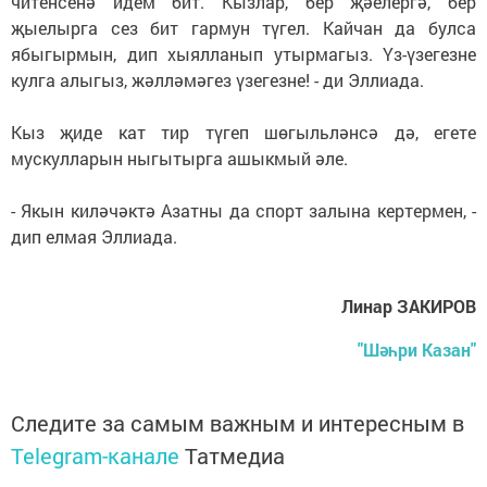
читенсенә идем бит. Кызлар, бер җәелергә, бер
җыелырга сез бит гармун түгел. Кайчан да булса
ябыгырмын, дип хыялланып утырмагыз. Үз-үзегезне
кулга алыгыз, жәлләмәгез үзегезне! - ди Эллиада.
Кыз җиде кат тир түгеп шөгыльләнсә дә, егете
мускулларын ныгытырга ашыкмый әле.
- Якын киләчәктә Азатны да спорт залына кертермен, -
дип елмая Эллиада.
Линар ЗАКИРОВ
"Шәһри Казан"
Следите за самым важным и интересным в
Telegram-канале
Татмедиа