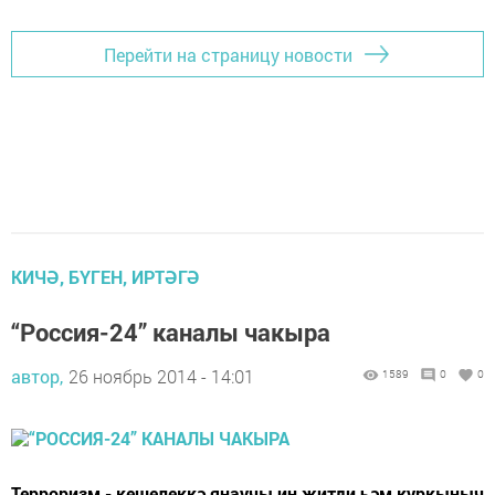
Перейти на страницу новости
КИЧӘ, БҮГЕН, ИРТӘГӘ
“Россия-24” каналы чакыра
автор,
26 ноябрь 2014 - 14:01
1589
0
0
Терроризм - кешелеккә янаучы иң җитди һәм куркыныч