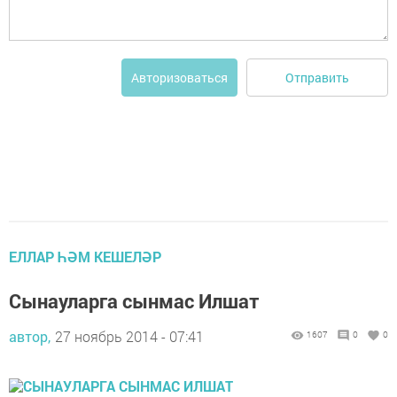
Отправить
Авторизоваться
ЕЛЛАР ҺӘМ КЕШЕЛӘР
Сынауларга сынмас Илшат
автор,
27 ноябрь 2014 - 07:41
1607
0
0