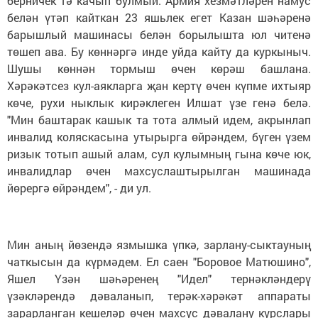
берничек тә качып булмый. Армия хезмәтләрен намус
белән үтәп кайткан 23 яшьлек егет Казан шәһәренә
барышлый машинасы белән борылышта юл читенә
төшеп ава. Бу көннәргә инде уйда кайту да куркыныч.
Шушы көннән тормыш өчен көрәш башлана.
Хәрәкәтсез кул-аякларга җан кертү өчен күпме ихтыяр
көче, рухи ныклык кирәклеген Илшат үзе генә белә.
"Мин баштарак кашык та тота алмый идем, акрынлап
инвалид коляскасына утырырга өйрәндем, бүген үзем
ризык тотып ашый алам, сул кулымның гына көче юк,
инвалидлар өчен махсуслаштырылган машинада
йөрергә өйрәндем", - ди ул.
Мин аның йөзендә язмышка үпкә, зарлану-сыктауның
чаткысын да күрмәдем. Ел саен "Боровое Матюшино",
Яшел Үзән шәһәренең "Идел" тернәкләндерү
үзәкләрендә дәваланып, терәк-хәрәкәт аппараты
зарарланган кешеләр өчен махсус дәвалану курслары