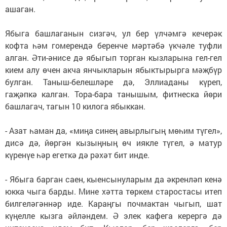
ашаган.
Ябыга башлаганын сизгәч, ул бер үлчәмгә кечерәк
кофта һәм гомерендә беренче мәртәбә үкчәле туфли
алган. Әти-әнисе дә ябыгып торган кызларына гел-гел
кием алу өчен акча янчыкларын ябыктырырга мәҗбүр
булган. Таныш-белешләре дә, Эллиаданы күреп,
гаҗәпкә калган. Тора-бара танышым, фитнеска йөри
башлагач, тагын 10 килога ябыккан.
- Азат һаман да, «миңа синең авырлыгың мөһим түгел»,
дисә дә, йөргән кызыңның өч иякле түгел, ә матур
күренүе һәр егеткә дә рәхәт бит инде.
- Ябыга барган саен, кыенсынуларым да әкренләп кенә
юкка чыга барды. Мине хәтта төркем старостасы итеп
билгеләгәннәр иде. Караңгы почмактан чыгып, шат
күңелле кызга әйләндем. Ә элек кафега керергә дә