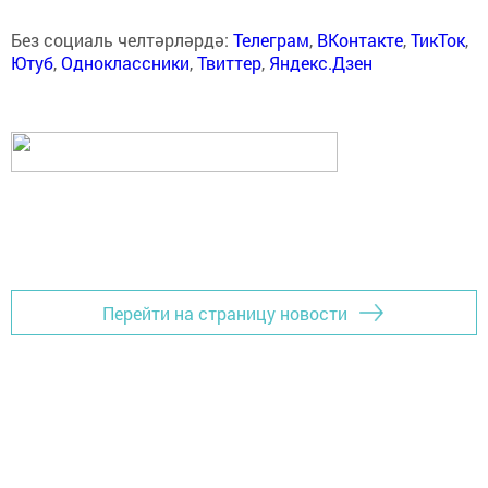
Без социаль челтәрләрдә:
Телеграм
,
ВКонтакте
,
ТикТок
,
Ютуб
,
Одноклассники
,
Твиттер
,
Яндекс.Дзен
Перейти на страницу новости