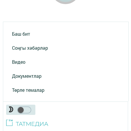
Баш бит
Соңгы хәбәрләр
Видео
Документлар
Төрле темалар