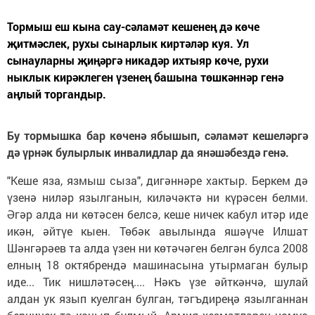
Тормыш еш кына сау-сәламәт кешенең дә көче
җитмәслек, рухы сынарлык киртәләр куя. Ул
сынауларны җиңәргә никадәр ихтыяр көче, рухи
ныклык кирәклеген үзенең башына төшкәннәр генә
аңлый торгандыр.
Бу тормышка бар көченә ябышып, сәламәт кешеләргә
дә үрнәк булырлык инвалидлар да янәшәбездә генә.
"Кеше яза, язмыш сыза", ди­гәннәре хактыр. Беркем дә
үзенә ниләр язылганын, киләчәктә ни күрәсен белми.
Әгәр алда ни көтәсен белсә, кеше ничек кабул итәр иде
икән, әйтүе кыен. Төбәк авылында яшәүче Илшат
Шәнгәрәев та алда үзен ни көтәчәген белгән булса 2008
елның 18 октябрендә машинасына утырмаган булыр
иде... Тик нишләтәсең.... Нәкъ үзе әйткәнчә, шулай
алдан ук язып куелган булган, тәгъдиреңә язылганнан