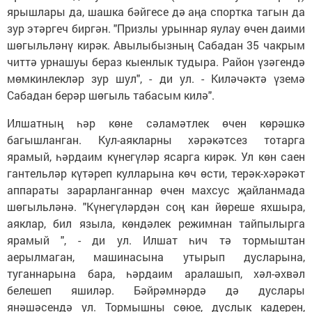
ярышлары да, шашка бәйгесе дә аңа спортка тагын да
зур этәргеч биргән. "Призлы урыннар яулау өчен даими
шөгыльләнү кирәк. Авылыбызның Сабадан 35 чакрым
читтә урнашуы бераз кыенлык тудыра. Район үзәгендә
мөмкинлекләр зур шул", - ди ул. - Киләчәктә үземә
Сабадан берәр шөгыль табасым килә".
Илшатның һәр көне сәла­мәтлек өчен көрәшкә
багышланган. Кул-аякларны хәрәкәтсез тотарга
ярамый, һәрдаим күнегүләр ясарга кирәк. Ул көн саен
гантельләр күтәреп кулларына көч өсти, терәк-хәрәкәт
аппараты зарарланганнар өчен махсус җайланмада
шөгыльләнә. "Күнегүләрдән соң кан йөреше яхшыра,
аяклар, бил языла, көндәлек режимнан тайпылырга
ярамый ", - ди ул. Илшат һич тә тормыштан
аерылмаган, машинасына утырып дусларына,
туганнарына бара, һәрдаим аралашып, хәл-әхвәл
белешеп яшиләр. Бәйрәмнәрдә дә дуслары
янәшәсендә ул. Тормышны сөюе, дуслык кадерен,