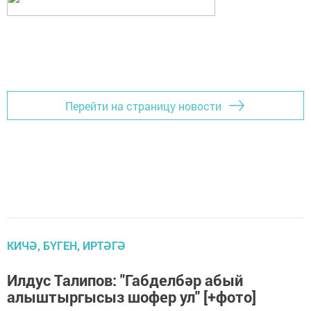
Перейти на страницу новости
КИЧӘ, БҮГЕН, ИРТӘГӘ
Илдус Талипов: "Габделбәр абый
алыштыргысыз шофер ул" [+фото]