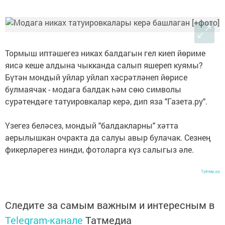
Тормыш иптәшегез никах балдагын гел киеп йөриме
яисә кеше алдына чыкканда салып яшереп куямы?
Бүтән мондый уйлар уйлап хәсрәтләнеп йөрисе
булмаячак - модага балдак һәм сөю символы
сурәтендәге татуировкалар керә, дип яза "Газета.ру".
Үзегез беләсез, мондый "балдакларны" хәтта
аерылышкан очракта да салуы авыр булачак. Сезнең
фикерләрегез нинди, фотоларга күз салыгыз әле.
Туйлар.ру
Следите за самым важным и интересным в
Telegram-канале
Татмедиа