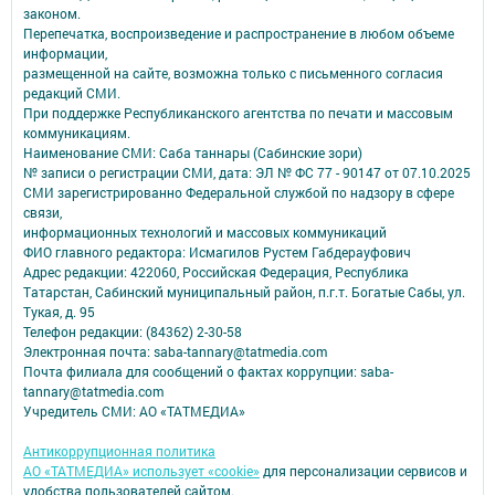
законом.
Перепечатка, воспроизведение и распространение в любом объеме
информации,
размещенной на сайте, возможна только с письменного согласия
редакций СМИ.
При поддержке Республиканского агентства по печати и массовым
коммуникациям.
Наименование СМИ: Саба таннары (Сабинские зори)
№ записи о регистрации СМИ, дата: ЭЛ № ФС 77 - 90147 от 07.10.2025
СМИ зарегистрированно Федеральной службой по надзору в сфере
связи,
информационных технологий и массовых коммуникаций
ФИО главного редактора: Исмагилов Рустем Габдерауфович
Адрес редакции: 422060, Российская Федерация, Республика
Татарстан, Сабинский муниципальный район, п.г.т. Богатые Сабы, ул.
Тукая, д. 95
Телефон редакции: (84362) 2-30-58
Электронная почта: saba-tannary@tatmedia.com
Почта филиала для сообщений о фактах коррупции: saba-
tannary@tatmedia.com
Учредитель СМИ: АО «ТАТМЕДИА»
Антикоррупционная политика
АО «ТАТМЕДИА» использует «cookie»
для персонализации сервисов и
удобства пользователей сайтом.