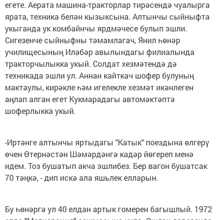
егете. Аерата машина-тракторлар тирәсендә чуалырга
ярата, техника белән кызыксына. Алтынчы сыйныфта
укыганда ук комбайнчы ярдмәчесе булып эшли.
Сигезенче сыйныфны тәмамлагач, Янил һөнәр
училищесының Иләбәр авылындагы филиалында
тракторчылыкка укый. Солдат хезмәтендә дә
техникада эшли ул. Аннан кайткач шофер булуның
мактаулы, кирәкле һәм игелекле хезмәт икәнлеген
аңлап алган егет Кукмарадагы автомәктәптә
шоферлыкка укый.
-Иртәнге алтынчы яртыдагы "Катык" поездына өлгерү
өчен Өтернәстән Шәмәрдәнгә кадәр йөгереп менә
идем. Тоз бушатып акча эшлибез. Бер вагон бушатсак
70 тәңкә, - дип искә ала яшьлек елларын.
Бу һөнәргә ул 40 елдан артык гомерен багышлый. 1972