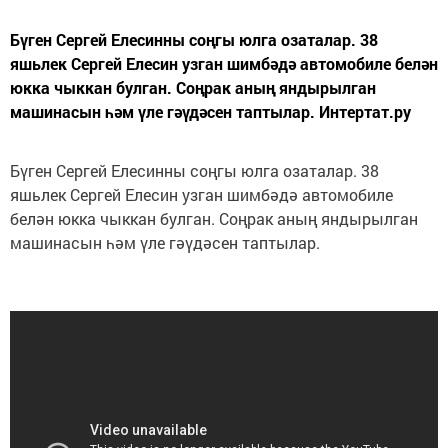
Бүген Сергей Елесинны соңгы юлга озаталар. 38
яшьлек Сергей Елесин узган шимбәдә автомобиле белән
юкка чыккан булган. Соңрак аның яндырылган
машинасын һәм үле гәүдәсен таптылар. Интертат.ру
Бүген Сергей Елесинны соңгы юлга озаталар. 38
яшьлек Сергей Елесин узган шимбәдә автомобиле
белән юкка чыккан булган. Соңрак аның яндырылган
машинасын һәм үле гәүдәсен таптылар.