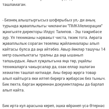
ташламаган.
- Безнең алыштыргысыз шоферыбыз ул,- ди аның
турында җаваплылыгы чикләнгән "ПМК-Мелиорация"
җәмгыяте директоры Илдус Талипов. - Эш тәҗрибәсе
зур. Ул техниканы һәрвакыт чиста, төзек тота. Аерата
җаваплылык сораган төзелеш җайланмалары алып
кайтасы булса да аңа әйтәбез. Авыр йөкләр ташучы 14
метр озынлыктагы тралны да аңа ышанып
тапшырдык. Авыл хуҗалыгына яңа төр, уңайлы
техникаларга чакырсалар да, озак еллар эшләгән
хезмәтен ташлап китмәде. Аны берәр җиргә товар
алып кайтырга яки илтеп бирергә җибәрсәк без тыныч.
Бик пөхтә, барган җиреннән документларны да барлап
алып кайта.
Бик иртә кул арасына кереп, эшкә өйрәнеп үсә Өтернәс