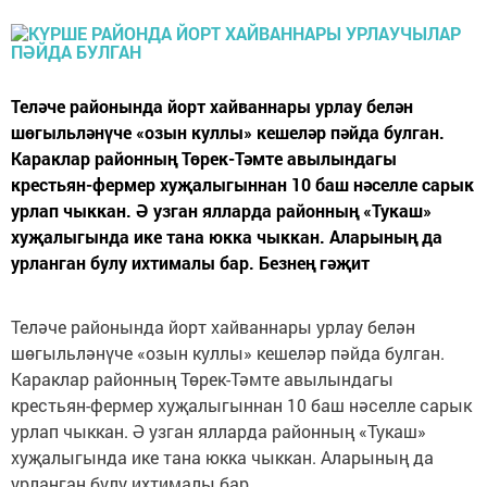
Теләче районында йорт хайваннары урлау белән
шөгыльләнүче «озын куллы» кешеләр пәйда булган.
Караклар районның Төрек-Тәмте авылындагы
крестьян-фермер хуҗалыгыннан 10 баш нәселле сарык
урлап чыккан. Ә узган ялларда районның «Тукаш»
хуҗалыгында ике тана юкка чыккан. Аларының да
урланган булу ихтималы бар. Безнең гәҗит
Теләче районында йорт хайваннары урлау белән
шөгыльләнүче «озын куллы» кешеләр пәйда булган.
Караклар районның Төрек-Тәмте авылындагы
крестьян-фермер хуҗалыгыннан 10 баш нәселле сарык
урлап чыккан. Ә узган ялларда районның «Тукаш»
хуҗалыгында ике тана юкка чыккан. Аларының да
урланган булу ихтималы бар.