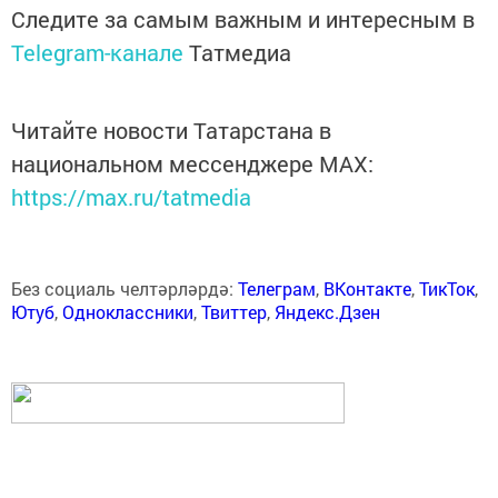
Следите за самым важным и интересным в
Telegram-канале
Татмедиа
Читайте новости Татарстана в
национальном мессенджере MАХ:
https://max.ru/tatmedia
Без социаль челтәрләрдә:
Телеграм
,
ВКонтакте
,
ТикТок
,
Ютуб
,
Одноклассники
,
Твиттер
,
Яндекс.Дзен