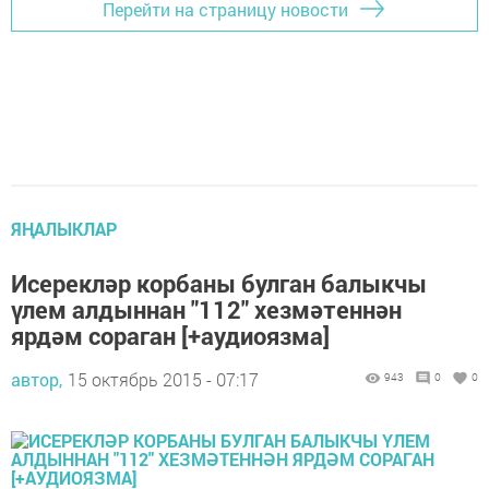
Перейти на страницу новости
ЯҢАЛЫКЛАР
Исерекләр корбаны булган балыкчы
үлем алдыннан "112" хезмәтеннән
ярдәм сораган [+аудиоязма]
автор,
15 октябрь 2015 - 07:17
943
0
0