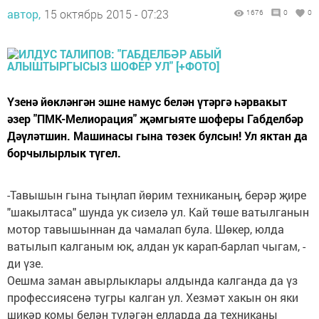
автор,
15 октябрь 2015 - 07:23
1676
0
0
Үзенә йөкләнгән эшне намус белән үтәргә һәрвакыт
әзер "ПМК-Мелиорация" җәмгыяте шоферы Габделбәр
Дәүләтшин. Машинасы гына төзек булсын! Ул яктан да
борчылырлык түгел.
-Тавышын гына тыңлап йөрим техниканың, берәр җире
"шакылтаса" шунда ук сизелә ул. Кай төше ватылганын
мотор тавышыннан да чамалап була. Шөкер, юлда
ватылып калганым юк, алдан ук карап-барлап чыгам, -
ди үзе.
Оешма заман авырлыклары алдында калганда да үз
профессиясенә тугры калган ул. Хезмәт хакын он яки
шикәр комы белән түләгән елларда да техниканы