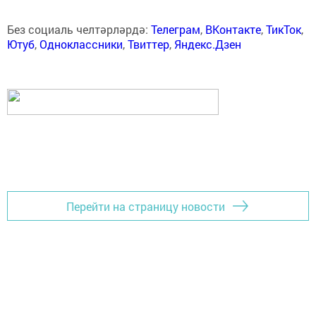
Без социаль челтәрләрдә:
Телеграм
,
ВКонтакте
,
ТикТок
,
Ютуб
,
Одноклассники
,
Твиттер
,
Яндекс.Дзен
Перейти на страницу новости