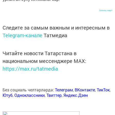
Безнең гәҗит
Следите за самым важным и интересным в
Telegram-канале
Татмедиа
Читайте новости Татарстана в
национальном мессенджере MАХ:
https://max.ru/tatmedia
Без социаль челтәрләрдә:
Телеграм
,
ВКонтакте
,
ТикТок
,
Ютуб
,
Одноклассники
,
Твиттер
,
Яндекс.Дзен