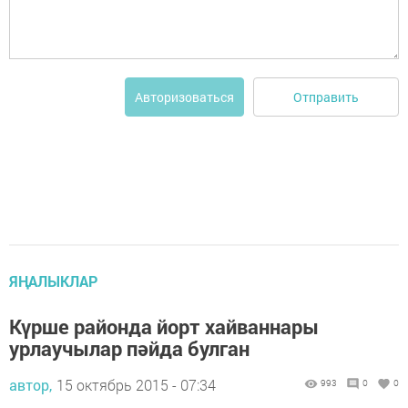
Отправить
Авторизоваться
ЯҢАЛЫКЛАР
Күрше районда йорт хайваннары
урлаучылар пәйда булган
автор,
15 октябрь 2015 - 07:34
993
0
0