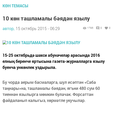
КӨН ТЕМАСЫ
10 көн ташламалы бәядән язылу
автор,
15 октябрь 2015 - 06:29
1795
0
0
15-25 октябрьдә шәхси абунәчеләр арасында 2016
елның беренче яртысына газета-журналларга язылу
буенча ункөнлек уздырыла.
Бу чорда аерым басмаларга, шул исәптән «Саба
таңнары»на, ташламалы бәядән, ягъни 480 сум 60
тиеннән язылырга мөмкин булачак. Форсаттан
файдаланып калыгыз, хөрмәтле укучылар.