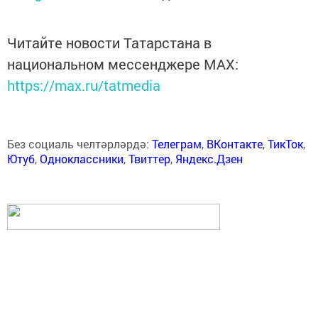
Читайте новости Татарстана в
национальном мессенджере MАХ:
https://max.ru/tatmedia
Без социаль челтәрләрдә:
Телеграм
,
ВКонтакте
,
ТикТок
,
Ютуб
,
Одноклассники
,
Твиттер
,
Яндекс.Дзен