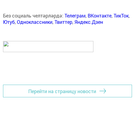
Без социаль челтәрләрдә:
Телеграм
,
ВКонтакте
,
ТикТок
,
Ютуб
,
Одноклассники
,
Твиттер
,
Яндекс.Дзен
Перейти на страницу новости