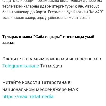
елда "Мелиорация" оешмасына килә. Эшләү дәверендә
төрле техникаларны идарә итәргә туры килә. Автобус
белән эшчеләр дә йөртә. Егерме ел буе йөрткән "КамАЗ"
машинасын хәзер, яңа, уңайлысы алмаштырган.
Тулырак язманы "Саба таңнары" газетасында укый
аласыз
Следите за самым важным и интересным в
Telegram-канале
Татмедиа
Читайте новости Татарстана в
национальном мессенджере MАХ:
https://max.ru/tatmedia