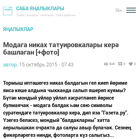
САБА ЯҢАЛЫКЛАРЫ
16+
"Саба таңнары" газетасы - Саба районы
ЯҢАЛЫКЛАР
Модага никах татуировкалары керә
башлаган [+фото]
автор,
15 октябрь 2015 - 07:43
948
0
0
Тормыш иптәшегез никах балдагын гел киеп йөриме
яисә кеше алдына чыкканда салып яшереп куямы?
Бүтән мондый уйлар уйлап хәсрәтләнеп йөрисе
булмаячак - модага балдак һәм сөю символы
сурәтендәге татуировкалар керә, дип яза "Газета.ру".
Үзегез беләсез, мондый "балдакларны" хәтта
аерылышкан очракта да салуы авыр булачак. Сезнең
фикерләрегез нинди, фотоларга күз салыгыз...