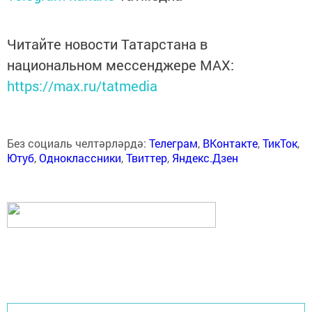
Читайте новости Татарстана в
национальном мессенджере MАХ:
https://max.ru/tatmedia
Без социаль челтәрләрдә:
Телеграм
,
ВКонтакте
,
ТикТок
,
Ютуб
,
Одноклассники
,
Твиттер
,
Яндекс.Дзен