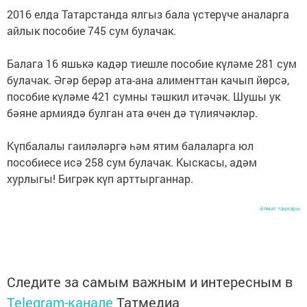
2016 елда Татарстанда ялгыз бала үстерүче аналарга
айлык пособие 745 сум булачак.
Балага 16 яшькә кадәр тиешле пособие күләме 281 сум
булачак. Әгәр берәр ата-ана алименттан качып йөрсә,
пособие күләме 421 сумны тәшкил итәчәк. Шушы ук
бәяне армиядә булган ата өчен дә түлиячәкләр.
Күпбалалы гаиләләргә һәм ятим балаларга юл
пособиесе исә 258 сум булачак. Кыскасы, адәм
хурлыгы! Бигрәк күп арттырганнар.
Әлмәт таңнары
Следите за самым важным и интересным в
Telegram-канале
Татмедиа