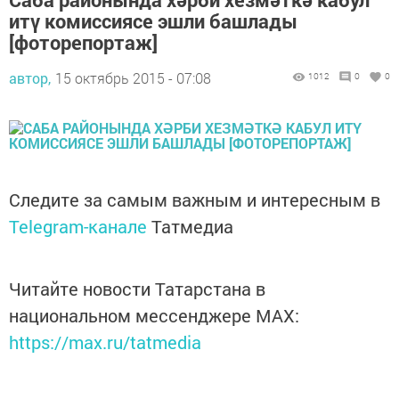
итү комиссиясе эшли башлады
[фоторепортаж]
автор,
15 октябрь 2015 - 07:08
1012
0
0
Следите за самым важным и интересным в
Telegram-канале
Татмедиа
Читайте новости Татарстана в
национальном мессенджере MАХ:
https://max.ru/tatmedia