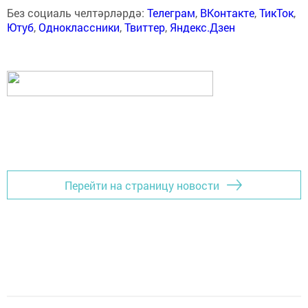
Без социаль челтәрләрдә:
Телеграм
,
ВКонтакте
,
ТикТок
,
Ютуб
,
Одноклассники
,
Твиттер
,
Яндекс.Дзен
Перейти на страницу новости