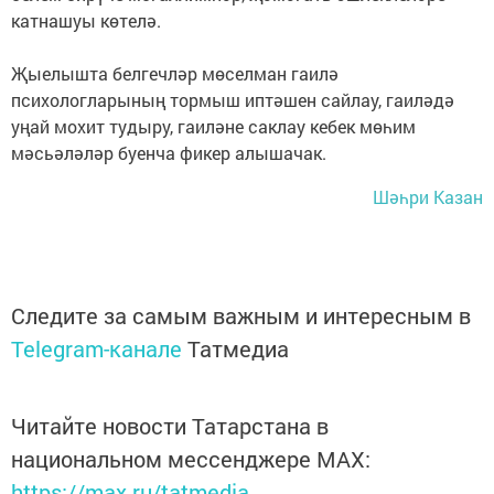
катнашуы көтелә.
Җыелышта белгечләр мөселман гаилә
психологларының тормыш иптәшен сайлау, гаиләдә
уңай мохит тудыру, гаиләне саклау кебек мөһим
мәсьәләләр буенча фикер алышачак.
Шәһри Казан
Следите за самым важным и интересным в
Telegram-канале
Татмедиа
Читайте новости Татарстана в
национальном мессенджере MАХ:
https://max.ru/tatmedia