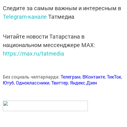
Следите за самым важным и интересным в
Telegram-канале
Татмедиа
Читайте новости Татарстана в
национальном мессенджере MАХ:
https://max.ru/tatmedia
Без социаль челтәрләрдә:
Телеграм
,
ВКонтакте
,
ТикТок
,
Ютуб
,
Одноклассники
,
Твиттер
,
Яндекс.Дзен