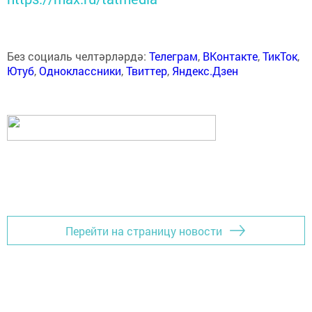
Без социаль челтәрләрдә:
Телеграм
,
ВКонтакте
,
ТикТок
,
Ютуб
,
Одноклассники
,
Твиттер
,
Яндекс.Дзен
Перейти на страницу новости