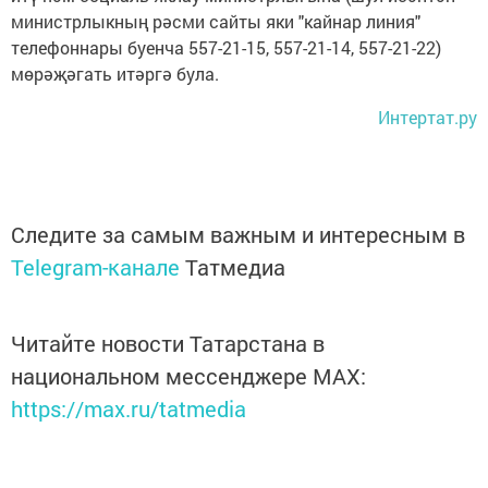
министрлыкның рәсми сайты яки "кайнар линия"
телефоннары буенча 557-21-15, 557-21-14, 557-21-22)
мөрәҗәгать итәргә була.
Интертат.ру
Следите за самым важным и интересным в
Telegram-канале
Татмедиа
Читайте новости Татарстана в
национальном мессенджере MАХ:
https://max.ru/tatmedia