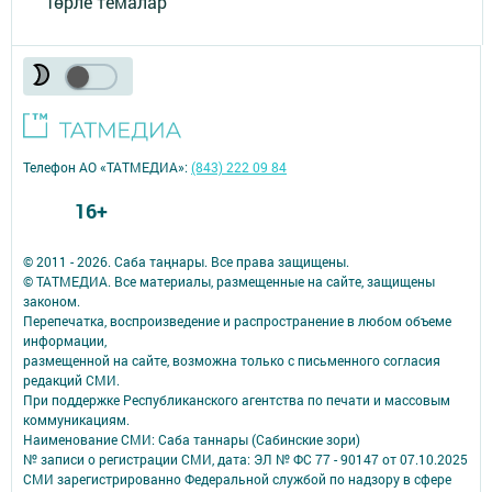
Төрле темалар
Телефон АО «ТАТМЕДИА»:
(843) 222 09 84
16+
© 2011 - 2026. Саба таңнары. Все права защищены.
© ТАТМЕДИА. Все материалы, размещенные на сайте, защищены
законом.
Перепечатка, воспроизведение и распространение в любом объеме
информации,
размещенной на сайте, возможна только с письменного согласия
редакций СМИ.
При поддержке Республиканского агентства по печати и массовым
коммуникациям.
Наименование СМИ: Саба таннары (Сабинские зори)
№ записи о регистрации СМИ, дата: ЭЛ № ФС 77 - 90147 от 07.10.2025
СМИ зарегистрированно Федеральной службой по надзору в сфере