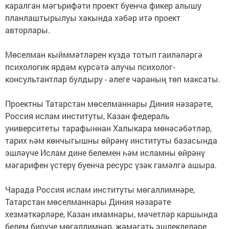
каралган мәгърифәти проект буенча фикер алышу
планлаштырылуы хакында хәбәр итә проект
авторлары.
Мөселман кыйммәтләрен күздә тотып гаиләләргә
психологик ярдәм күрсәтә алучы психолог-
консультантлар булдыру - әлеге чараның төп максаты.
Проектны Татарстан мөселманнары Диния нәзарәте,
Россия ислам институты, Казан федераль
университеты тарафыннан Халыкара мөнәсәбәтләр,
тарих һәм көнчыгышны өйрәнү институты базасында
эшләүче Ислам дине белемен һәм исламны өйрәнү
мәгарифен үстерү буенча ресурс үзәк гамәлгә ашыра.
Чарада Россия ислам институты мөгаллимнәре,
Татарстан мөселманнары Диния нәзарәте
хезмәткәрләре, Казан имамнары, мәчетләр каршында
белем бирүче мөгаллимнәр, җәмәгать эшлеклеләре