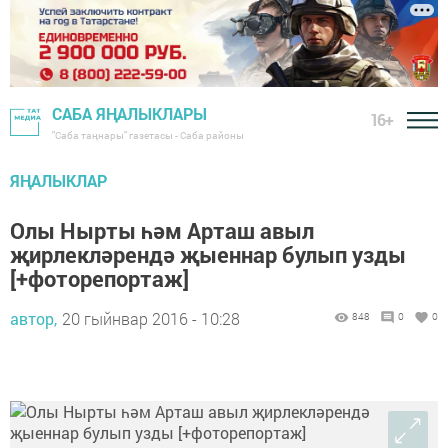
САБА ЯҢАЛЫКЛАРЫ
16+
"Саба таңнары" газетасы - Саба районы
ЯҢАЛЫКЛАР
Олы Нырты һәм Арташ авыл
җирлекләрендә җыеннар булып узды
[+фоторепортаж]
автор,
20 гыйнвар 2016 - 10:28
848
0
0