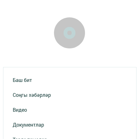
Баш бит
Соңгы хәбәрләр
Видео
Документлар