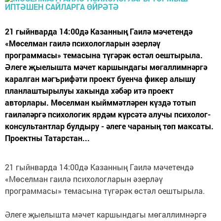
21 гыйнварда 14:00дә Казанның Гаилә мәчетендә
«Мөселман гаилә психологларын әзерләү
программасы» темасына түгәрәк өстәл оештырыла.
Әлеге җыелышта мәчет каршындагы мөгаллимнәргә
каралган мәгърифәти проект буенча фикер алышу
планлаштырылуы хакында хәбәр итә проект
авторлары. Мөселман кыйммәтләрен күздә тотып
гаиләләргә психологик ярдәм күрсәтә алучы психолог-
консультантлар булдыру - әлеге чараның төп максаты.
Проектны Татарстан...
21 гыйнварда 14:00дә Казанның Гаилә мәчетендә
«Мөселман гаилә психологларын әзерләү
программасы» темасына түгәрәк өстәл оештырыла.
Әлеге җыелышта мәчет каршындагы мөгаллимнәргә