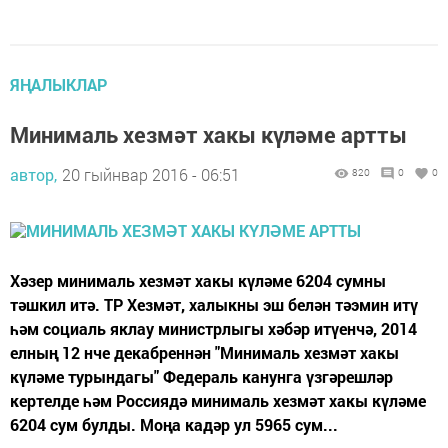
ЯҢАЛЫКЛАР
Минималь хезмәт хакы күләме артты
автор,
20 гыйнвар 2016 - 06:51
820
0
0
Хәзер минималь хезмәт хакы күләме 6204 сумны
тәшкил итә. ТР Хезмәт, халыкны эш белән тәэмин итү
һәм социаль яклау министрлыгы хәбәр итүенчә, 2014
елның 12 нче декабреннән "Минималь хезмәт хакы
күләме турындагы" Федераль канунга үзгәрешләр
кертелде һәм Россиядә минималь хезмәт хакы күләме
6204 сум булды. Моңа кадәр ул 5965 сум...