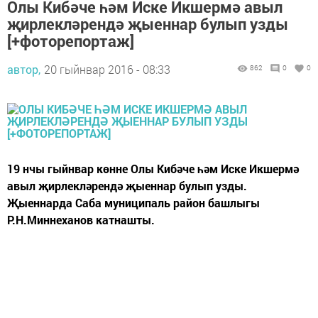
Олы Кибәче һәм Иске Икшермә авыл
җирлекләрендә җыеннар булып узды
[+фоторепортаж]
автор,
20 гыйнвар 2016 - 08:33
862
0
0
19 нчы гыйнвар көнне Олы Кибәче һәм Иске Икшермә
авыл җирлекләрендә җыеннар булып узды.
Җыеннарда Саба муниципаль район башлыгы
Р.Н.Миннеханов катнашты.