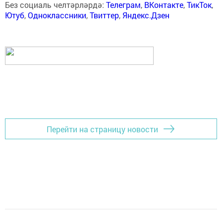
Без социаль челтәрләрдә:
Телеграм
,
ВКонтакте
,
ТикТок
,
Ютуб
,
Одноклассники
,
Твиттер
,
Яндекс.Дзен
Перейти на страницу новости