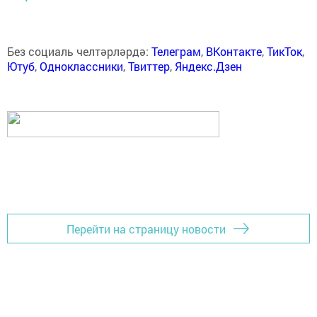
Без социаль челтәрләрдә:
Телеграм
,
ВКонтакте
,
ТикТок
,
Ютуб
,
Одноклассники
,
Твиттер
,
Яндекс.Дзен
Перейти на страницу новости