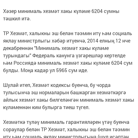
Хәзер минималь хезмәт хакы күләме 6204 сумны
тәшкил итә.
ТР Хезмәт, халыкны эш белән тәэмин итү һәм социаль
яклау министрлыгы хәбәр итүенчә, 2014 елның 12 нче
декабреннән "Минималь хезмәт хакы күләме
турындагы" Федераль канунга үзгәрешләр кертелде
һәм Россиядә минималь хезмәт хакы күләме 6204 сум
булды. Моңа кадәр ул 5965 сум иде.
Шулай итеп, Хезмәт кодексы буенча, бу чорда
тулысынча эш нормаларын башкарган хезмәткәргә
айлык хезмәт хакы билгеләнгән минималь хезмәт хакы
күләменнән ким булырга тиеш түгел.
Хезмәткә түләү минималь гарантияләрен үтәү буенча
сораулар белән ТР Хезмәт, халыкны эш белән тәэмин
итү һәм социаль яклау министрлыгына (шул исәптән