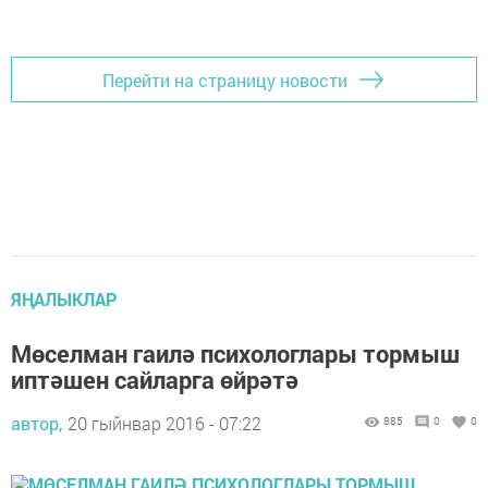
Перейти на страницу новости
ЯҢАЛЫКЛАР
Мөселман гаилә психологлары тормыш
иптәшен сайларга өйрәтә
автор,
20 гыйнвар 2016 - 07:22
885
0
0