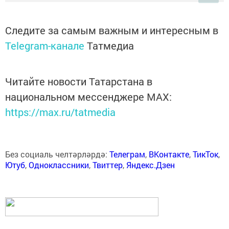
Следите за самым важным и интересным в
Telegram-канале
Татмедиа
Читайте новости Татарстана в
национальном мессенджере MАХ:
https://max.ru/tatmedia
Без социаль челтәрләрдә:
Телеграм
,
ВКонтакте
,
ТикТок
,
Ютуб
,
Одноклассники
,
Твиттер
,
Яндекс.Дзен