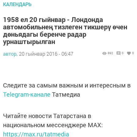
КАЛЕНДАРЬ
1958 ел 20 гыйнвар - Лондонда
автомобильнең тизлеген тикшерү өчен
дөньядагы беренче радар
урнаштырылган
автор,
20 гыйнвар 2016 - 06:47
892
0
0
Следите за самым важным и интересным в
Telegram-канале
Татмедиа
Читайте новости Татарстана в
национальном мессенджере MАХ:
https://max.ru/tatmedia