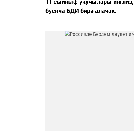
11 сыйныф укучылары инглиз, 
буенча БДИ бирә алачак.