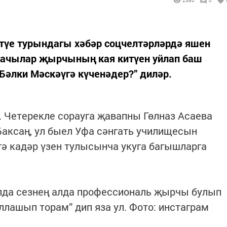
2380
0
итүе турындагы хәбәр соцчелтәрләрдә яшен
шачылар җырчының кая китүен уйлап баш
“Бәлки Мәскәүгә күченәдер?” диләр.
. Четерекле сорауга җавапны Гөлназ Асаева
 Баксаң, ул быел Уфа сәнгать училищесын
гә кадәр үзен тулысынча укуга багышларга
елда сезнең алда профессиональ җырчы булып
ллашып торам” дип яза ул. Фото: инстаграм