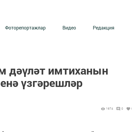
Фоторепортажлар
Видео
Редакция
м дәүләт имтиханын
енә үзгәрешләр
1674
0