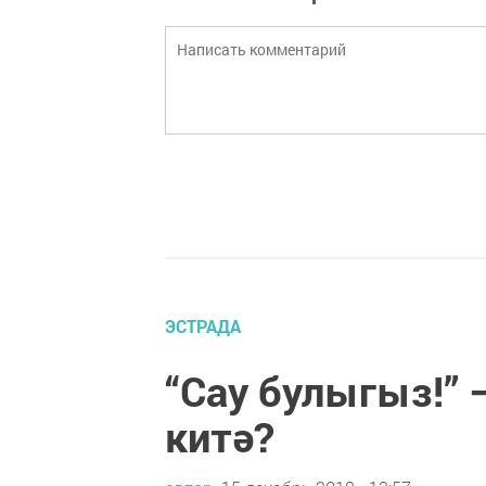
ЭСТРАДА
“Сау булыгыз!” 
китә?