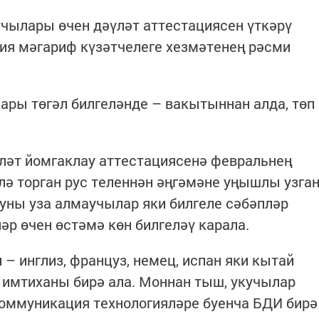
чылары өчен дәүләт аттестациясен үткәрү
сия мәгариф күзәтчелеге хезмәтенең рәсми
ары төгәл билгеләнде – вакытыннан алда, төп
ләт йомгаклау аттестациясенә февральнең
ә торган рус теленнән әңгәмәне уңышлы узга
ауны уза алмаучылар яки билгеле сәбәпләр
әр өчен өстәмә көн билгеләү карала.
– инглиз, француз, немец, испан яки кытай
 имтиханы бирә ала. Моннан тыш, укучылар
оммуникация технологияләре буенча БДИ бирә