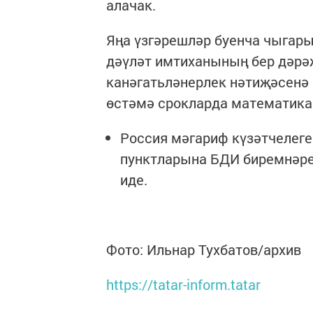
алачак.
Яңа үзгәрешләр буенча чыгар
дәүләт имтиханының бер дәрә
канәгатьләнерлек нәтиҗәсенә 
өстәмә срокларда математика 
Россия мәгариф күзәтчелеге
пунктларына БДИ биремнәре 
иде.
Фото: Ильнар Тухбатов/архив
https://tatar-inform.tatar