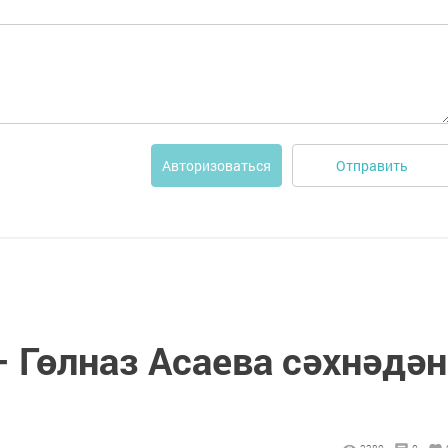
Отправить
Авторизоваться
– Гөлназ Асаева сәхнәдән