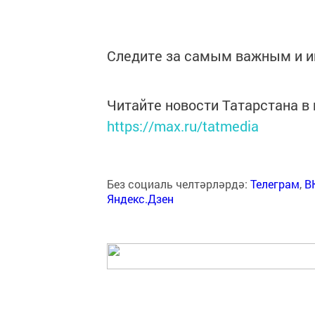
Следите за самым важным и 
Читайте новости Татарстана 
https://max.ru/tatmedia
Без социаль челтәрләрдә:
Телеграм
,
В
Яндекс.Дзен