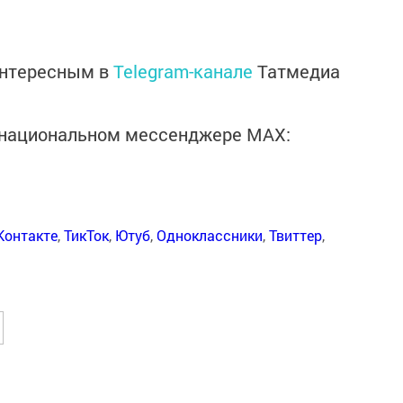
интересным в
Telegram-канале
Татмедиа
в национальном мессенджере MАХ:
Контакте
,
ТикТок
,
Ютуб
,
Одноклассники
,
Твиттер
,