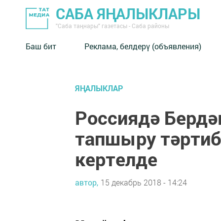
САБА ЯҢАЛЫКЛАРЫ
"Саба таңнары" газетасы - Саба районы
Баш бит
Реклама, белдерү (объявления)
ЯҢАЛЫКЛАР
Россиядә Бердә
тапшыру тәртиб
кертелде
автор,
15 декабрь 2018 - 14:24