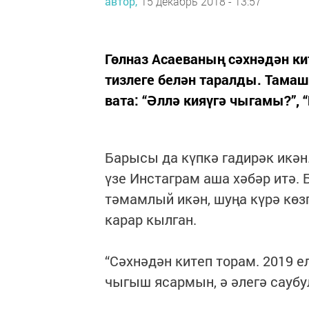
автор,
15 декабрь 2018 - 13:57
Гөлназ Асаеваның сәхнәдән к
тизлеге белән таралды. Тама
вата: “Әллә кияүгә чыгамы?”, 
Барысы да күпкә гадирәк икән
үзе Инстаграм аша хәбәр итә.
тәмамлый икән, шуңа күрә көз
карар кылган.
“Сәхнәдән китеп торам. 2019 
чыгыш ясармын, ә әлегә саубу