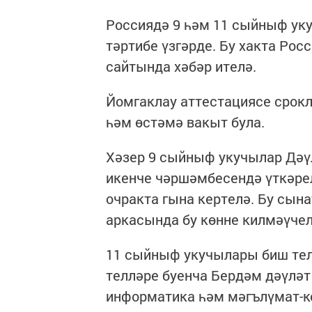
Россиядә 9 һәм 11 сыйныф уку
тәртибе үзгәрде. Бу хакта Рос
сайтында хәбәр ителә.
Йомгаклау аттестациясе срокл
һәм өстәмә вакыт була.
Хәзер 9 сыйныф укучылар Дәү
икенче чәршәмбесендә үткәрел
очракта гына кертелә. Бу сын
аркасында бу көнне килмәүчел
11 сыйныф укучылары биш тел 
телләре буенча Бердәм дәүләт
информатика һәм мәгълүмат-к