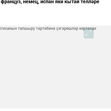
француз, немец, испан яки кытай телләре