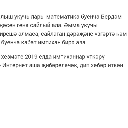
ылыш укучылары математика буенча Бердәм
җәсен генә сайлый ала. Әмма укучы
ирешә алмаса, сайлаган дәрәҗәне үзгәртә һәм
буенча кабат имтихан бирә ала.
 хезмәте 2019 елда имтиханнар үткәрү
Интернет аша җибәреләчәк, дип хәбәр иткән