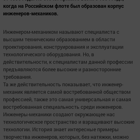
когда на Российском флоте был образован корпус
инженеров-механиков.
Инженером-механиком называют специалиста с
высшим техническим образованием в области
проектирования, конструирования и эксплуатации
технологического оборудования. Но, в
действительности, к специалистам данной профессии
предъявляются более высокие и разносторонние
требования.
Та же действительность показывает, что инженер-
механик является самой востребованной обществом
профессией, также это самая универсальная и самая
востребованная специальность среди инженеров.
Инженеры-механики создают окружающее нас
технологическое пространство и взращивают высокие
технологии. История знает интересные примеры
творчества инженеров, которых, без натяжки, можно