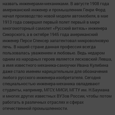
назвать инженерами-механиками. В августе 1908 года
американский инженер и промышленник Генри Форд
начал производство новой модели автомобиля, в мае
1913 года совершил первый полет первый в мире
многомоторный самолет «Русский витязь» инженера
Сикорского, а в октябре 1945 года американский
инженер Перси Спенсер запатентовал микроволновую
печь. В нашей стране данная профессия всегда
пользовалась уважением и любовью. Ведь недаром
одним из народных героев является лесковский Левша,
а имя известного механика-самоучки Ивана Кулибина
даже стало именем нарицательным для обозначения
любого русского инженера-изобретателя. Сегодня
специальностью инженера-механика овладевают
студенты, например, МГСУ, МИСИ, МГТУ им. Н.Баумана
и многих других известных ВУЗов России, чтобы потом
работать в различных отраслях и сферах
отечественной промышленности.