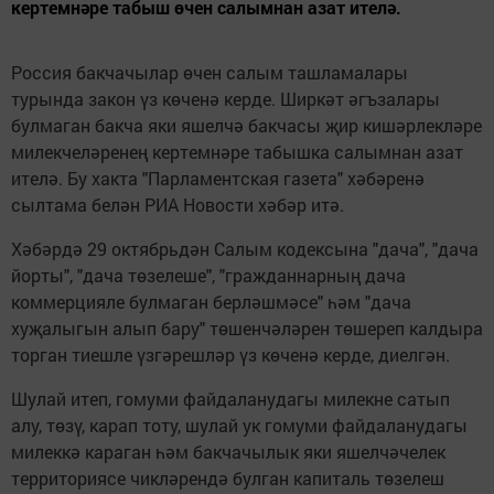
кертемнәре табыш өчен салымнан азат ителә.
Россия бакчачылар өчен салым ташламалары
турында закон үз көченә керде. Ширкәт әгъзалары
булмаган бакча яки яшелчә бакчасы җир кишәрлекләре
милекчеләренең кертемнәре табышка салымнан азат
ителә. Бу хакта "Парламентская газета" хәбәренә
сылтама белән РИА Новости хәбәр итә.
Хәбәрдә 29 октябрьдән Салым кодексына "дача", "дача
йорты", "дача төзелеше", "гражданнарның дача
коммерцияле булмаган берләшмәсе" һәм "дача
хуҗалыгын алып бару" төшенчәләрен төшереп калдыра
торган тиешле үзгәрешләр үз көченә керде, диелгән.
Шулай итеп, гомуми файдаланудагы милекне сатып
алу, төзү, карап тоту, шулай ук гомуми файдаланудагы
милеккә караган һәм бакчачылык яки яшелчәчелек
территориясе чикләрендә булган капиталь төзелеш