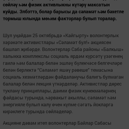
сөйләү һәм физик активлыкны күтәрү максатын
куйды. Элбэттэ, болар барысы да сәламәт һәм бәхетле
тормыш юлында мөһим факторлар булып торалар.
Шул уңайдан 25 октябрьдә «Кайгырту» волонтерлык
хәрәкәте активистлары «Сәламәт бул!» акциясен
башлап җибәрде. Волонтерлар Саба районы «Балкыш»
халыкка комплекслы социаль ярдәм күрсәтү үзәгенең
гаилә һәм балалар белән эшләү бүлекчәсе белгечләре
белән берлектә “Сәламәт яшәү рәвеше” темасына
социаль хезмәтләрдән файдаланучы балигъ булмаган
балалар белән лекция үткәрделәр. Активистлар дөрес
туклану принциплары, даими физик күнекмәләрнең
файдасы турында, һәрвакыт акыллы, сәламәт һәм
энергияле булып калу өчен күпме сәгать йокларга
кирәклеге турында сөйләделәр.
Акцияне дәвам итеп волонтерлар Байлар Сабасы