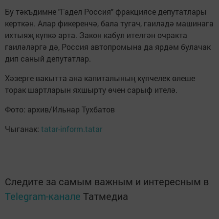
Бу тәкъдимне "Гадел Россия" фракциясе депутатлары
керткән. Алар фикеренчә, бала тугач, гаиләдә машинага
ихтыяҗ күпкә арта. Закон кабул ителгән очракта
гаиләләргә дә, Россия автопромына да ярдәм булачак
дип саный депутатлар.
Хәзерге вакытта ана капиталының күпчелек өлеше
торак шартларын яхшырту өчен сарыф ителә.
Фото: архив/Ильнар Тухбатов
Чыганак:
tatar-inform.tatar
Следите за самым важным и интересным в
Telegram-канале
Татмедиа