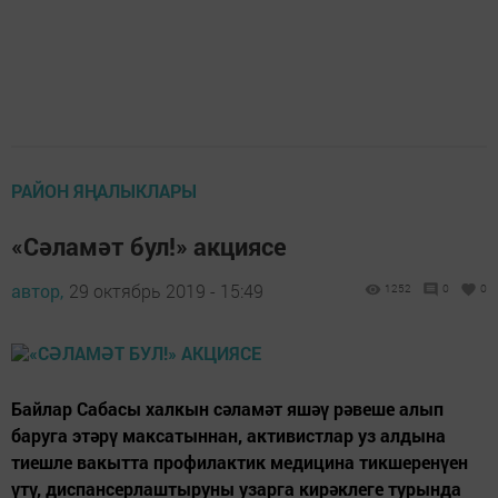
РАЙОН ЯҢАЛЫКЛАРЫ
«Сәламәт бул!» акциясе
автор,
29 октябрь 2019 - 15:49
1252
0
0
Байлар Сабасы халкын сәламәт яшәү рәвеше алып
баруга этәрү максатыннан, активистлар уз алдына
тиешле вакытта профилактик медицина тикшеренүен
үтү, диспансерлаштыруны узарга кирәклеге турында