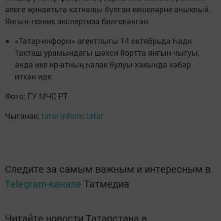
әлеге җинаятьтә катнашы булган кешеләрне ачыклый.
Янгын-техник экспертиза билгеләнгән.
«Татар-информ» агентлыгы 14 октябрьдә Һади
Такташ урамындагы шәхси йортта янгын чыгуы,
анда ике ир-атның һәлак булуы хакында хәбәр
иткән иде.
Фото: ГУ МЧС РТ
Чыганак:
tatar-inform.tatar
Следите за самым важным и интересным в
Telegram-канале
Татмедиа
Читайте новости Татарстана в