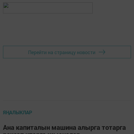
Перейти на страницу новости
ЯҢАЛЫКЛАР
Ана капиталын машина алырга тотарга