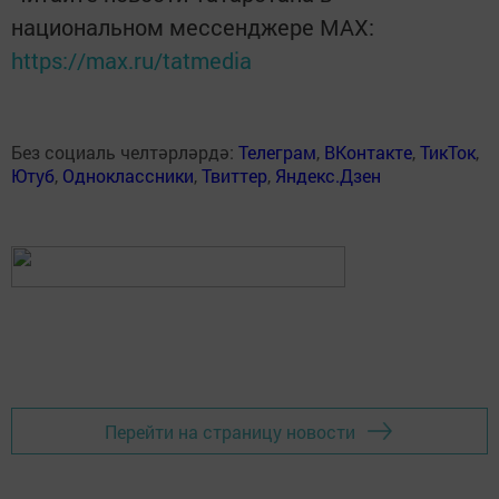
национальном мессенджере MАХ:
https://max.ru/tatmedia
Без социаль челтәрләрдә:
Телеграм
,
ВКонтакте
,
ТикТок
,
Ютуб
,
Одноклассники
,
Твиттер
,
Яндекс.Дзен
Перейти на страницу новости