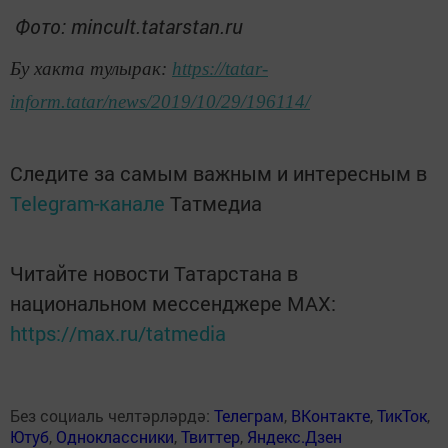
Фото: mincult.tatarstan.ru
Бу хакта тулырак:
https://tatar-
inform.tatar/news/2019/10/29/196114/
Следите за самым важным и интересным в
Telegram-канале
Татмедиа
Читайте новости Татарстана в
национальном мессенджере MАХ:
https://max.ru/tatmedia
Без социаль челтәрләрдә:
Телеграм
,
ВКонтакте
,
ТикТок
,
Ютуб
,
Одноклассники
,
Твиттер
,
Яндекс.Дзен