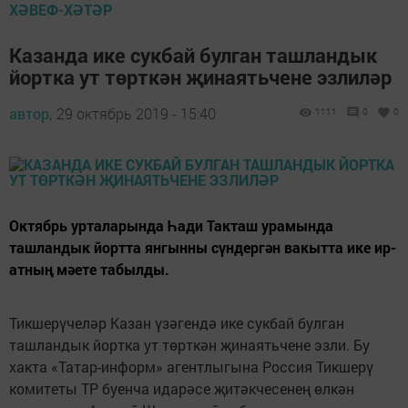
ХӘВЕФ-ХӘТӘР
Казанда ике сукбай булган ташландык
йортка ут төрткән җинаятьчене эзлиләр
автор,
29 октябрь 2019 - 15:40
1111
0
0
Октябрь урталарында Һади Такташ урамында
ташландык йортта янгынны сүндергән вакытта ике ир-
атның мәете табылды.
Тикшерүчеләр Казан үзәгендә ике сукбай булган
ташландык йортка ут төрткән җинаятьчене эзли. Бу
хакта «Татар-информ» агентлыгына Россия Тикшерү
комитеты ТР буенча идарәсе җитәкчесенең өлкән