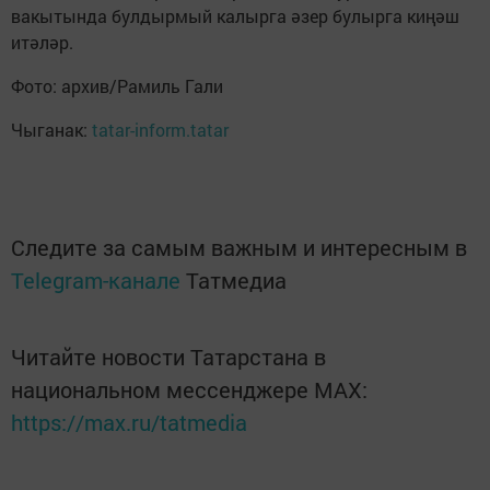
вакытында булдырмый калырга әзер булырга киңәш
итәләр.
Фото: архив/Рамиль Гали
Чыганак:
tatar-inform.tatar
Следите за самым важным и интересным в
Telegram-канале
Татмедиа
Читайте новости Татарстана в
национальном мессенджере MАХ:
https://max.ru/tatmedia