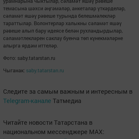
урамнарына чыктылар, сәламәт яшәү рәвеше
темасына шәхси әңгәмәләр, анкеталар үткәрделәр,
сәламәт яшәү рәвеше турында белешмәлекләр
тараттылар. Волонтерлар халыкны сәламәт яшәү
рәвеше алып бару идеясе белән рухландырдылар,
сәламәтлекләрен саклау буенча төп күнекмәләрне
алырга ярдәм иттеләр.
Фото: saby.tatarstan.ru
Чыганак:
saby.tatarstan.ru
Следите за самым важным и интересным в
Telegram-канале
Татмедиа
Читайте новости Татарстана в
национальном мессенджере MАХ: