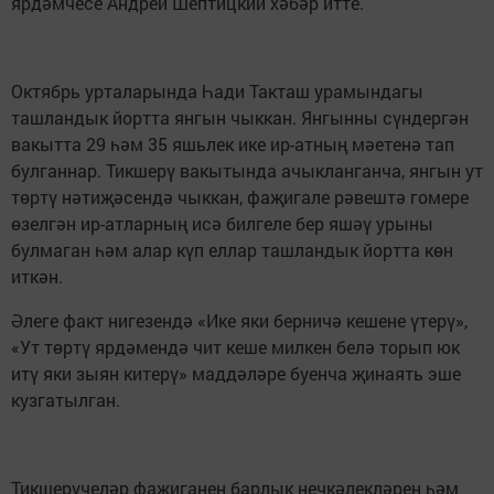
ярдәмчесе Андрей Шептицкий хәбәр итте.
Октябрь урталарында Һади Такташ урамындагы
ташландык йортта янгын чыккан. Янгынны сүндергән
вакытта 29 һәм 35 яшьлек ике ир-атның мәетенә тап
булганнар. Тикшерү вакытында ачыкланганча, янгын ут
төртү нәтиҗәсендә чыккан, фаҗигале рәвештә гомере
өзелгән ир-атларның исә билгеле бер яшәү урыны
булмаган һәм алар күп еллар ташландык йортта көн
иткән.
Әлеге факт нигезендә «Ике яки берничә кешене үтерү»,
«Ут төртү ярдәмендә чит кеше милкен белә торып юк
итү яки зыян китерү» маддәләре буенча җинаять эше
кузгатылган.
Тикшерүчеләр фаҗиганең барлык нечкәлекләрен һәм