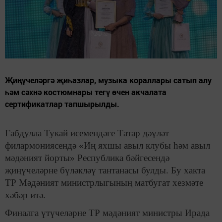
Җиңүчеләргә җиһазлар, музыка кораллары сатып алу
һәм сәхнә костюмнары тегү өчен акчалата
сертификатлар тапшырылды.
Габдулла Тукай исемендәге Татар дәүләт
филармониясендә «Иң яхшы авыл клубы һәм авыл
мәдәният йорты» Республика бәйгесендә
җиңүчеләрне бүләкләү тантанасы булды. Бу хакта
ТР Мәдәният министрлыгының матбугат хезмәте
хәбәр итә.
Финалга үтүчеләрне ТР мәдәният министры Ирада