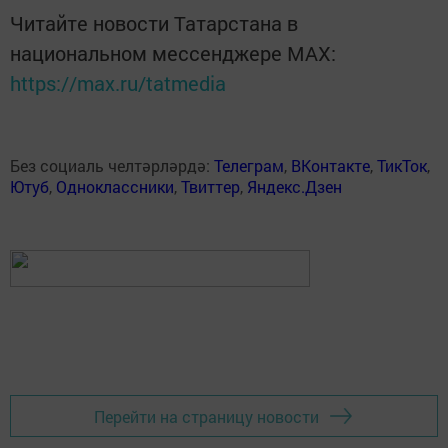
Читайте новости Татарстана в
национальном мессенджере MАХ:
https://max.ru/tatmedia
Без социаль челтәрләрдә:
Телеграм
,
ВКонтакте
,
ТикТок
,
Ютуб
,
Одноклассники
,
Твиттер
,
Яндекс.Дзен
Перейти на страницу новости