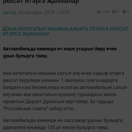
рөхсәт итәргә җыеналар
автор,
29 октябрь 2019 - 16:51
1169
0
0
Автомобильдә кимендә өч кеше утырып йөрү өчен
урын булырга тиеш.
Ана капиталын машина сатып алу өчен сарыф итәргә
рөхсәт бирүләре мөмкин. 1 миллион сумга кадәрге
бәядәге һәм безнең илдә ясалган автомобильне сатып
алу өчен ана капиталын куллану турындагы закон
проектын Дәүләт Думасын керттеләр. Бу турыда
"Российская газета" хәбәр итте.
Автомобильдә кимендә өч пассажир урыны булырга,
двигателе кимендә 125 ат көчле булырга тиеш.