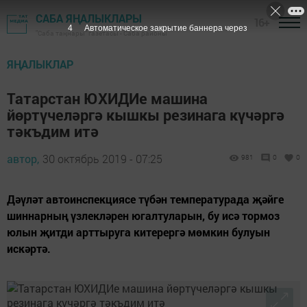
САБА ЯҢАЛЫКЛАРЫ
16+
3
Автоматическое закрытие баннера через
"Саба таңнары" газетасы - Саба районы
ЯҢАЛЫКЛАР
Татарстан ЮХИДИе машина
йөртүчеләргә кышкы резинага күчәргә
тәкъдим итә
автор,
30 октябрь 2019 - 07:25
981
0
0
Дәүләт автоинспекциясе түбән температурада җәйге
шиннарның үзлекләрен югалтуларын, бу исә тормоз
юлын җитди арттыруга китерергә мөмкин булуын
искәртә.