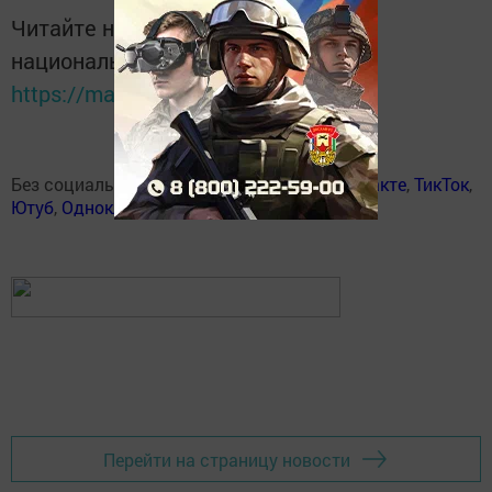
Читайте новости Татарстана в
национальном мессенджере MАХ:
https://max.ru/tatmedia
Без социаль челтәрләрдә:
Телеграм
,
ВКонтакте
,
ТикТок
,
Ютуб
,
Одноклассники
,
Твиттер
,
Яндекс.Дзен
Перейти на страницу новости