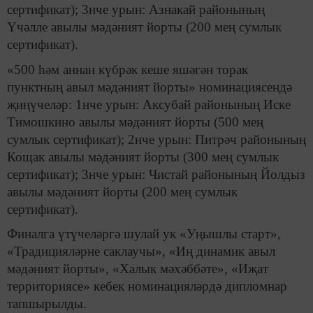
сертификат); 3нче урын: Азнакай районының
Үчәлле авылы мәдәният йорты (200 мең сумлык
сертификат).
«500 һәм аннан күбрәк кеше яшәгән торак
пунктның авыл мәдәният йорты» номинациясендә
җиңүчеләр: 1нче урын: Аксубай районының Иске
Тимошкино авылы мәдәният йорты (500 мең
сумлык сертификат); 2нче урын: Питрәч районының
Кощак авылы мәдәният йорты (300 мең сумлык
сертификат); 3нче урын: Чистай районының Йолдыз
авылы мәдәният йорты (200 мең сумлык
сертификат).
Финалга үтүчеләргә шулай ук «Уңышлы старт»,
«Традицияләрне саклаучы», «Иң динамик авыл
мәдәният йорты», «Халык мәхәббәте», «Иҗат
территориясе» кебек номинацияләрдә дипломнар
тапшырылды.