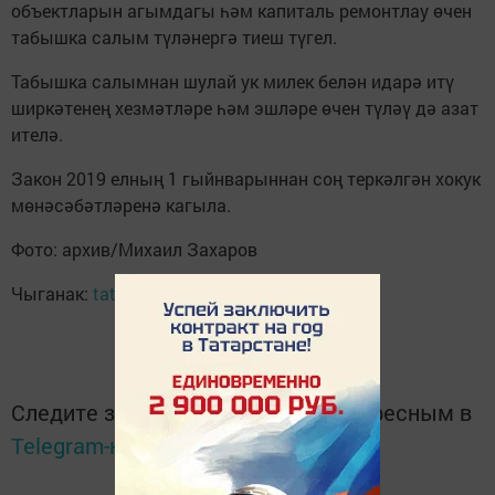
объектларын агымдагы һәм капиталь ремонтлау өчен
табышка салым түләнергә тиеш түгел.
Табышка салымнан шулай ук милек белән идарә итү
ширкәтенең хезмәтләре һәм эшләре өчен түләү дә азат
ителә.
Закон 2019 елның 1 гыйнварыннан соң теркәлгән хокук
мөнәсәбәтләренә кагыла.
Фото: архив/Михаил Захаров
Чыганак:
tatar-inform.tatar
Следите за самым важным и интересным в
Telegram-канале
Татмедиа