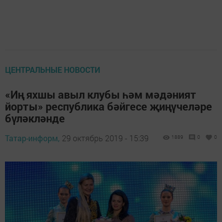
ЦЕНТРАЛЬНЫЕ НОВОСТИ
«Иң яхшы авыл клубы һәм мәдәният
йорты» республика бәйгесе җиңүчеләре
бүләкләнде
Татар-информ,
29 октябрь 2019 - 15:39
1889
0
0