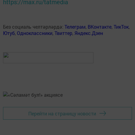
https://max.ru/tatmedia
Без социаль челтәрләрдә:
Телеграм
,
ВКонтакте
,
ТикТок
,
Ютуб
,
Одноклассники
,
Твиттер
,
Яндекс.Дзен
Перейти на страницу новости