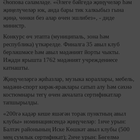
Әюпова сәламләде. «Әлеге бәйгедә җиңүчеләр һәм
җиңелүчеләр юк, анда бары тик халкыбыз гына
җиңә, чөнки без алар өчен эшлибез», - диде
министр.
Конкурс өч этапта (муниципаль, зона һәм
республика) үткәрелде. Финалга 35 авыл клуб
берләшмәсе һәм авыл мәдәният йорты чыкты.
Иҗади ярышта 1762 мәдәният учреждениесе
катнашты.
Җиңүчеләргә җиһазлар, музыка кораллары, мебель,
мәдәни-спорт кирәк-яраклары сатып алу һәм сәхнә
костюмнары тегү өчен акчалата сертификатлар
тапшырылды.
«200гә кадәр кеше яшәгән торак пунктның авыл
клубы» номинациясендә җиңүчеләр: 1нче урын:
Балтач районының Иске Көшкәт авыл клубы (500
мең сумлык сертификат); 2нче урын: Бөгелмә