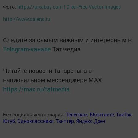
Фото:
https://pixabay.com | Clker-Free-Vector-Images
http://www.calend.ru
Следите за самым важным и интересным в
Telegram-канале
Татмедиа
Читайте новости Татарстана в
национальном мессенджере MАХ:
https://max.ru/tatmedia
Без социаль челтәрләрдә:
Телеграм
,
ВКонтакте
,
ТикТок
,
Ютуб
,
Одноклассники
,
Твиттер
,
Яндекс.Дзен