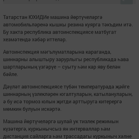
Татарстан ЮХИДИе машина йөртүчеләргә
автомобильләренә кышкы резина куярга тәкъдим итә.
Бу хакта республика автоинспекциясе матбугат
хезмәтендә хәбәр иттеләр.
Автоинспекция мәгълүматларына караганда,
шиннарны алыштыру зарурлыгы республикада һава
шартларының үзгәрүе – суыту һәм кар яву белән
бәйле.
Дәүләт автоинспекциясе түбән температурада җәйге
шиннарның үзлекләрен югалтуларын, катылануларын,
ә бу исә тормоз юлын җитди арттыруга китерергә
мөмкин булуын искәртә.
Машина йөртүчеләргә шулай ук тизлек режимын
күзәтергә, куркынычсыз ян интерваллар һәм
дистанция сайларга һәм трассадагы куркыныч хәлне