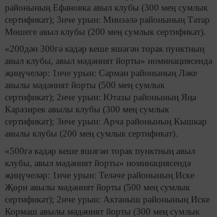
районының Ефановка авыл клубы (300 мең сумлык
сертификат); 3нче урын: Минзәлә районының Татар
Мөшеге авыл клубы (200 мең сумлык сертификат).
«200дән 300гә кадәр кеше яшәгән торак пунктның
авыл клубы, авыл мәдәният йорты» номинациясендә
җиңүчеләр: 1нче урын: Сарман районының Ләке
авылы мәдәният йорты (500 мең сумлык
сертификат); 2нче урын: Ютазы районының Яңа
Каразирек авылы клубы (300 мең сумлык
сертификат); 3нче урын: Арча районының Кышкар
авылы клубы (200 мең сумлык сертификат).
«500гә кадәр кеше яшәгән торак пунктның авыл
клубы, авыл мәдәният йорты» номинациясендә
җиңүчеләр: 1нче урын: Теләче районының Иске
Җөри авылы мәдәният йорты (500 мең сумлык
сертификат); 2нче урын: Актаныш районының Иске
Кормаш авылы мәдәният йорты (300 мең сумлык