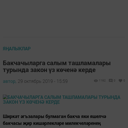
ЯҢАЛЫКЛАР
Бакчачыларга салым ташламалары
турында закон үз көченә керде
автор,
29 октябрь 2019 - 15:59
1162
0
0
Ширкәт әгъзалары булмаган бакча яки яшелчә
бакчасы җир кишәрлекләре милекчеләренең