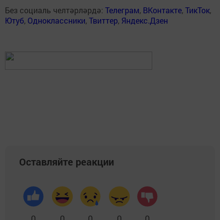
Без социаль челтәрләрдә:
Телеграм
,
ВКонтакте
,
ТикТок
,
Ютуб
,
Одноклассники
,
Твиттер
,
Яндекс.Дзен
Оставляйте реакции
0
0
0
0
0