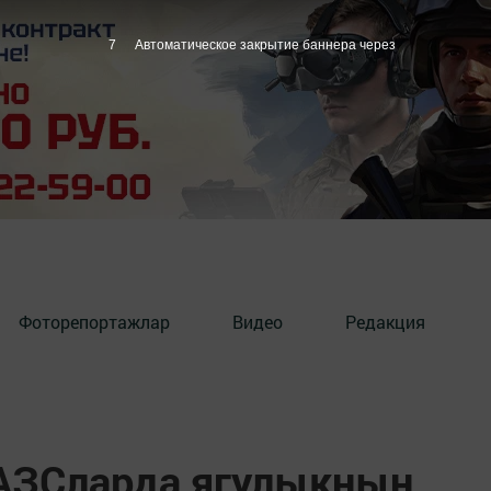
6
Автоматическое закрытие баннера через
Фоторепортажлар
Видео
Редакция
АЗСларда ягулыкның