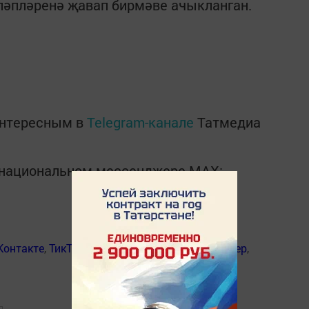
ләпләренә җавап бирмәве ачыкланган.
интересным в
Telegram-канале
Татмедиа
в национальном мессенджере MАХ:
Контакте
,
ТикТок
,
Ютуб
,
Одноклассники
,
Твиттер
,