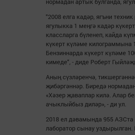
нормадан артык булганда, яг
"2008 елга кадәр, ягъни техни
ягулыкка 1 меңгә кадәр күкерт
классларга бүленеп, кайда кү
күкерт күләме килограммына 10
Бензиннарда күкерт күләме 10
кимеде", - диде Роберт Гыйләҗ
Аның сүзләренчә, тикшергәннә
җибәргәннәр. Биредә нормада
«Хәзер җаваплар килә. Алар б
ачыклыйбыз диләр», - ди ул.
2018 ел дәвамында 955 АЗСта 
лаборатор сынау уздырылган. 