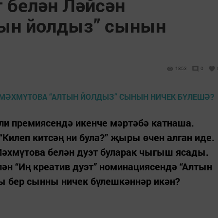
т белән Ләйсән
тын йолдыз” сынын
1853
0
ли премиясендә икенче мәртәбә катнаша.
“Килеп китсәң ни була?” җыры өчен алган иде.
Мәхмүтова белән дуэт буларак чыгыш ясады.
ән “Иң креатив дуэт” номинациясендә “Алтын
ы бер сынны ничек бүлешкәннәр икән?