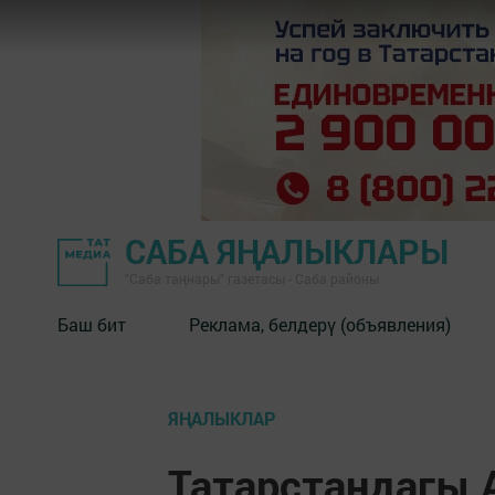
САБА ЯҢАЛЫКЛАРЫ
"Саба таңнары" газетасы - Саба районы
Баш бит
Реклама, белдерү (объявления)
ЯҢАЛЫКЛАР
Татарстандагы 