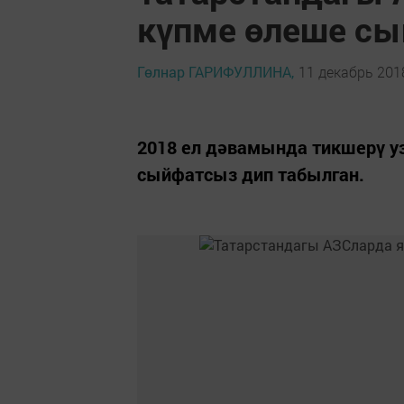
күпме өлеше сы
Гөлнар ГАРИФУЛЛИНА,
11 декабрь 2018
2018 ел дәвамында тикшерү уз
сыйфатсыз дип табылган.