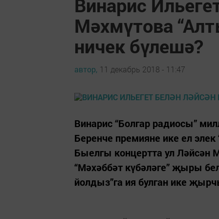
Винарис Ильеге
Мәхмүтова “Ал
ничек бүлешә?
автор,
11 декабрь 2018 - 11:47
Винарис “Болгар радиосы” мил
Беренче премияне ике ел элек 
Быелгы концертта ул Ләйсән 
“Мәхәббәт күбәләге” җыры бел
йолдыз”га ия булган ике җырч