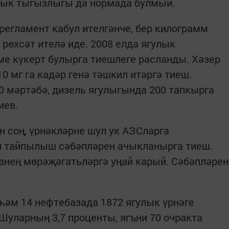
улык тыгызлыгы да нормада булмый.
к регламент кабул ителгәнче, бер килограмм
 рөхсәт ителә иде. 2008 елда ягулык
пме күкерт булырга тиешлеге расланды. Хәзер
 мг га кадәр генә тәшкил итәргә тиеш.
0 мәртәбә, дизель ягулыгында 200 тапкырга
иев.
н соң, үрнәкләрне шул ук АЗСларга
н тайпылыш сәбәпләрен ачыкланырга тиеш.
езнең мөрәҗәгатьләргә уңай карый. Сәбәпләрен
һәм 14 нефтебазада 1872 ягулык үрнәге
Шуларның 3,7 проценты, ягъни 70 очракта