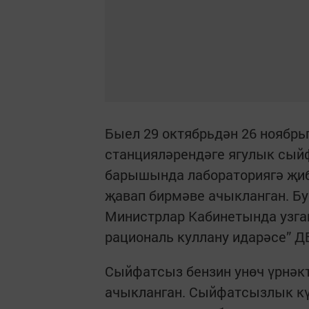
Быел 29 октябрьдән 26 ноябрь
станцияләрендәге ягулык сый
барышында лабораториягә җиб
җавап бирмәве ачыкланган. Бу 
Министрлар Кабинетында узга
рациональ куллану идарәсе” Д
Сыйфатсыз бензин унөч үрнәкт
ачыкланган. Сыйфатсызлык күк