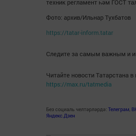
техник регламент һәм ГОСТ та
Фото: архив/Ильнар Тухбатов
https://tatar-inform.tatar
Следите за самым важным и 
Читайте новости Татарстана 
https://max.ru/tatmedia
Без социаль челтәрләрдә:
Телеграм
,
В
Яндекс.Дзен