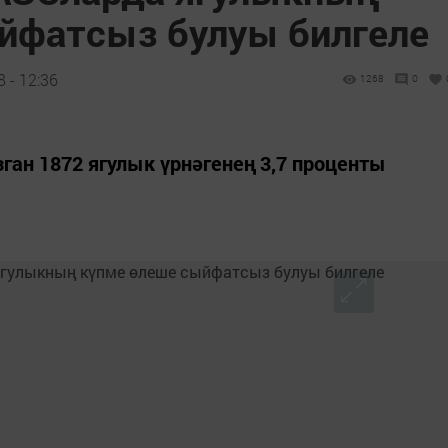
йфатсыз булуы билгеле
 - 12:36
1268
0
ган 1872 ягулык үрнәгенең 3,7 проценты