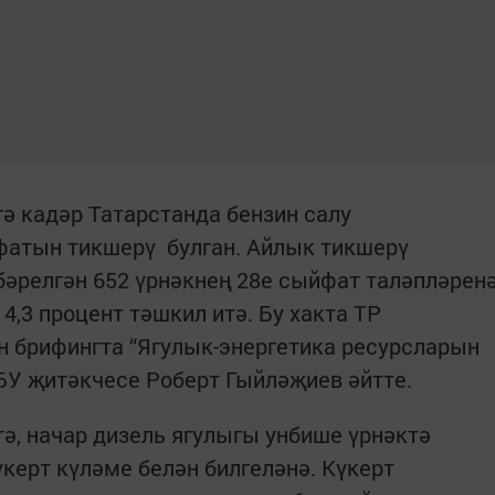
гә кадәр Татарстанда бензин салу
фатын тикшерү булган. Айлык тикшерү
әрелгән 652 үрнәкнең 28е сыйфат таләпләрен
4,3 процент тәшкил итә. Бу хакта ТР
н брифингта “Ягулык-энергетика ресурсларын
БУ җитәкчесе Роберт Гыйләҗиев әйтте.
ә, начар дизель ягулыгы унбише үрнәктә
ерт күләме белән билгеләнә. Күкерт