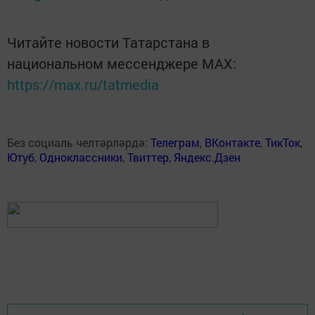
Читайте новости Татарстана в
национальном мессенджере MАХ:
https://max.ru/tatmedia
Без социаль челтәрләрдә:
Телеграм
,
ВКонтакте
,
ТикТок
,
Ютуб
,
Одноклассники
,
Твиттер
,
Яндекс.Дзен