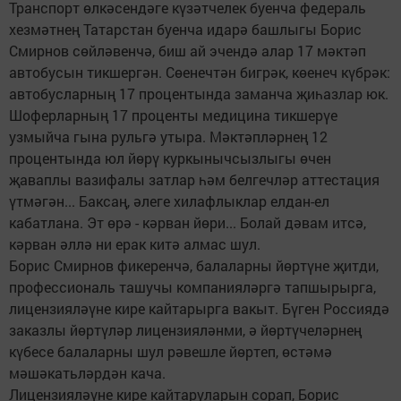
Транспорт өлкәсендәге күзәтчелек буенча федераль
хезмәтнең Татарстан буенча идарә башлыгы Борис
Смирнов сөйләвенчә, биш ай эчендә алар 17 мәктәп
автобусын тикшергән. Сөенечтән бигрәк, көенеч күбрәк:
автобусларның 17 процентында заманча җиһазлар юк.
Шоферларның 17 проценты медицина тикшерүе
узмыйча гына рульгә утыра. Мәктәпләрнең 12
процентында юл йөрү куркынычсызлыгы өчен
җаваплы вазифалы затлар һәм белгечләр аттестация
үтмәгән... Баксаң, әлеге хилафлыклар елдан-ел
кабатлана. Эт өрә - кәрван йөри... Болай дәвам итсә,
кәрван әллә ни ерак китә алмас шул.
Борис Смирнов фикеренчә, балаларны йөртүне җитди,
профессиональ ташучы компанияләргә тапшырырга,
лицензияләүне кире кайтарырга вакыт. Бүген Россиядә
заказлы йөртүләр лицензияләнми, ә йөртүчеләрнең
күбесе балаларны шул рәвешле йөртеп, өстәмә
мәшәкатьләрдән кача.
Лицензияләүне кире кайтаруларын сорап, Борис