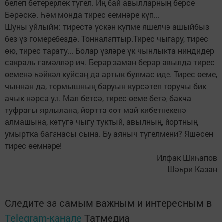
белеп бетерерлек түгел. Иң бай авылларның берсе
Бәрәскә. Һәм монда тирес өемнәре күп...
Шуны уйлыйм: тирестә үскән күпме яшелчә ашыйбыз
без үз гомеребездә. Тонналаптыр.Тирес чыгару, тирес
өю, тирес тарату... Болар үзләре үк чынлыкта ниндидер
сакраль гамәлләр ич. Берәр заман берәр авылда тирес
өеменә һәйкәл куйсаң да артык булмас иде. Тирес өеме,
чыннан да, тормышның баруын күрсәтеп торучы бик
ачык нәрсә ул. Мал бетсә, тирес өеме бетә, бакча
туфрагы ярлылана, йортта сөт-май кибетнекенә
алмашына, көтүгә чыгу туктый, авылның, йортның
умыртка баганасы сына. Бу аяныч түгелмени? Яшәсен
тирес өемнәре!
Илфак Шиһапов
Шәһри Казан
Следите за самым важным и интересным в
Telegram-канале
Татмедиа