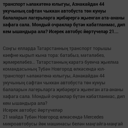
транспорт һәлакәтенә юлыгуы, Азнакайдан 44
укучының сафтан чыккан автобуста төн кунуы
балаларын лагерьларга җибәрергә җыенган ата-ананы
хафага сала. Мондый очраклар бүтән кабатланмас, дип
кем ышандыра ала? Исерек автобус йөртүчеләр 21...
Соңгы елларда Татарстанның транспорт торышы
кәефне кырып кына тора: батабыз, мәтәләбез,
җимереләбез... Татарстанның каратэ буенча җыелма
командасының Түбән Новгород өлкәсендә юл-
транспорт һәлакәтенә юлыгуы, Азнакайдан 44
укучының сафтан чыккан автобуста төн кунуы
балаларын лагерьларга җибәрергә җыенган ата-ананы
хафага сала. Мондый очраклар бүтән кабатланмас, дип
кем ышандыра ала?
Исерек автобус йөртүчеләр
21 майда Түбән Новгород өлкәсендә Merсedes
микроавтобусы йөк машинасы белән маңгайга-маңгай