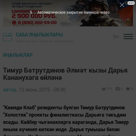
4
Автоматическое закрытие баннера через
САБА ЯҢАЛЫКЛАРЫ
16+
"Саба таңнары" газетасы - Саба районы
ЯҢАЛЫКЛАР
Тимур Батрутдинов Әлмәт кызы Дарья
Кананухага өйләнә
автор,
12 июнь 2015 - 06:30
771
0
0
"Камеди Клаб" резиденты булган Тимур Батрутдинов
"Холостяк" проекты финалисткасы Дарьяга тәкъдим
ясады. Кайбер чыганакларга караганда, Дарья Тимур
янына күченеп киткән инде. Дарья тумышы белән