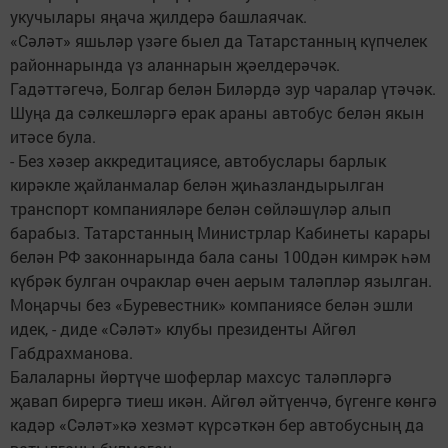
укучылары яңача җилдерә башлаячак.
«Сәләт» яшьләр үзәге быел да Татарстанның күпчелек
районнарында үз аланнарын җәелдерәчәк.
Гадәттәгечә, Болгар белән Биләрдә зур чаралар үтәчәк.
Шуңа да сәлкешләргә ерак араны автобус белән якын
итәсе була.
- Без хәзер аккредитациясе, автобуслары барлык
кирәкле җайланмалар белән җиһазландырылган
транспорт компанияләре белән сөйләшүләр алып
барабыз. Татарстанның Министрлар Кабинеты карары
белән РФ законнарында бала саны 100дән кимрәк һәм
күбрәк булган очраклар өчен аерым таләпләр язылган.
Моңарчы без «Буревестник» компаниясе белән эшли
идек, - диде «Сәләт» клубы президенты Айгөл
Габдрахманова.
Балаларны йөртүче шоферлар махсус таләпләргә
җавап бирергә тиеш икән. Айгөл әйтүенчә, бүгенге көнгә
кадәр «Сәләт»кә хезмәт күрсәткән бер автобусның да