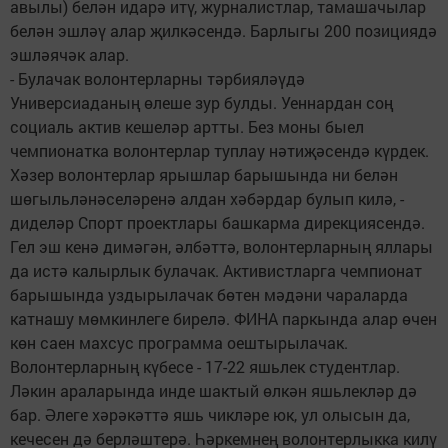
авылы) белән идарә итү, журналистлар, тамашачылар
белән эшләү алар җилкәсендә. Барлыгы 200 позициядә
эшләячәк алар.
- Булачак волонтерларны тәрбияләүдә
Универсиаданың өлеше зур булды. Уеннардан соң
социаль актив кешеләр артты. Без моны быел
чемпионатка волонтерлар туплау нәтиҗәсендә күрдек.
Хәзер волонтерлар ярышлар барышында ни белән
шөгыльләнәселәренә алдан хәбәрдар булып килә, -
диделәр Спорт проектлары башкарма дирекциясендә.
Гел эш кенә димәгән, әлбәттә, волонтерларның яллары
да истә калырлык булачак. Активистларга чемпионат
барышында уздырылачак бөтен мәдәни чараларда
катнашу мөмкинлеге бирелә. ФИНА паркында алар өчен
көн саен махсус программа оештырылачак.
Волонтерларның күбесе - 17-22 яшьлек студентлар.
Ләкин араларында инде шактый өлкән яшьлекләр дә
бар. Әлеге хәрәкәттә яшь чикләре юк, ул олысын да,
кечесен дә берләштерә. Һәркемнең волонтерлыкка килү