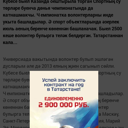
Күбесе быел Казанда оештырыла торган Спортның су
төрләре буенча дөнья чемпионатында да
катнашмакчы. Ч емпионатка волонтерларны инде
укыта башладылар. Ә спорт объектларында әзерлек
июль аеның беренче көненнән башланачак. Быел 2500
кеше волонтер булырга теләк белдергән. Татарстаннан
кала...
Универсиада вакытында волонтер булып эшләгән
дусларым әле дә 2013 елның җәен сагынып сөйли.
Күбесе быел Казанда оештырыла торган Спортның су
төрләре буенча дөнья чемпионатында да
катнашмакчы.
Ч емпионатка волонтерларны инде укыта башладылар.
Ә спорт объектларында әзерлек июль аеның беренче
көненнән башланачак. Быел 2500 кеше волонтер
булырга теләк белдергән. Татарстаннан кала Мәскәү,
Санкт-Петербург шәһәрләре, Самара, Чувашия, Марий
Эл, Мордовия республикалары, Свердловск өлкәсе һәм