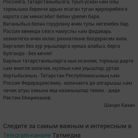
Россиягә, Татарстаныбызга, туып-үскән һәм олы
тормышка беренче адым ясаган туган җирләребезгә
карата сак мөнәсәбәт белән үрелеп бара.
Ватаныбыз белән горурлану өчен тулы нигезебез бар.
Россия көнендә сезгә намуслы һәм фидакарь
хезмәтегез өчен ихлас рәхмәтемне белдерәсем килә.
Бергәләп без зур уңышларга ирешә алабыз, бергә
булганда - без көчле!
Барлык татарстанлыларга нык исәнлек, тормыш дәрте
һәм өметле киләчәк, муллык һәм уңышлар, уртак
йортыбызның - Татарстан Республикасының һәм
Россия Федерациясенең - киләчәктә дә алгарышы һәм
чәчәк атуы хакына яңа казанышлар телим, - диде
Рөстәм Миңнеханов.
Шәһри Казан
Следите за самым важным и интересным в
Telegram-канале
Татмедиа