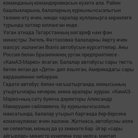
команданың командировкасын күзәтә ала. Район
башлыкларына, балаларның куркынычсызлыгын
тәэмин итү өчен, нинди чаралар кулланырга кирәклеге
турында хатлар юлланган инде.
Узган атнада Татарстанның мәгариф һәм фән
министры Энгель Фәттаховка балаларны йөртү өчен
махсус эшләнгән Bravis автобусын күрсәттеләр. Аны
Россия белән Бразилиянең уртак предприятиесе -
«КамАЗ-Марко» ясаган. Балалар автобусы сары төстә,
бөтен яктан да «Дети» дип язылган, Америкадагы сары
кардәшеннән чибәррәк.
Гадәти автобус белән чагыштырганда, монысының
утыргычлары кечерәк, әмма аралары зуррак. «КамАЗ-
Марко»ның сату буенча директоры Александр
Макарушин сөйләвенчә, бу куркынычсызлык
максатында, балалар утырып барганда бер-берсенә
комачауламас өчен эшләнә. Җитмәсә, автобусны әллә
ни селкетми, моның да үз хикмәте бар. Әгәр «сары
айгырлар» министр күңеленә хуш килсә, мәктәп