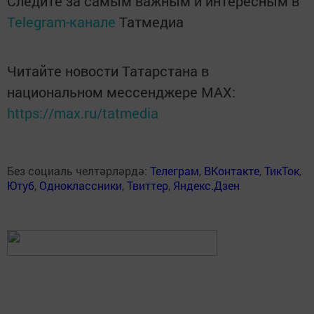
Следите за самым важным и интересным в
Telegram-канале
Татмедиа
Читайте новости Татарстана в
национальном мессенджере MАХ:
https://max.ru/tatmedia
Без социаль челтәрләрдә:
Телеграм
,
ВКонтакте
,
ТикТок
,
Ютуб
,
Одноклассники
,
Твиттер
,
Яндекс.Дзен