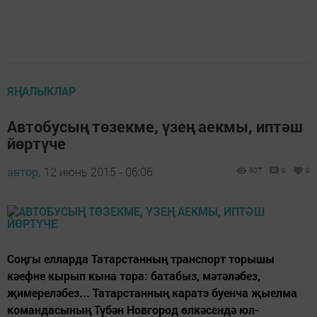
ЯҢАЛЫКЛАР
Автобусың төзекме, үзең аекмы, иптәш
йөртүче
автор,
12 июнь 2015 - 06:06
807
0
0
Соңгы елларда Татарстанның транспорт торышы
кәефне кырып кына тора: батабыз, мәтәләбез,
җимереләбез... Татарстанның каратэ буенча җыелма
командасының Түбән Новгород өлкәсендә юл-