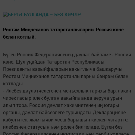
Рөстәм Миңнеханов татарстанлыларны Россия көне
белән котлый.
Бүген Россия Федерациясенең дәүләт бәйрәме - Россия
көне. Шул уңайдан Татарстан Республикасы
Президенты вазыйфаларын вакытлыча башкаручы
Рөстәм Миңнеханов татарстанлыларны бәйрәм белән
котлады.
- Илебез дәүләтчелегенең меңъеллык тарихы бар, ләкин
чирек гасыр элек булган вакыйга анда аеруча урын
алып тора. Россия дәүләт хакимиятенең иң югары
органы, дәүләт бәйсезлеге турындагы Декларацияне
кабул итеп, җәмгыяви үсеш барышын кискен үзгәртте,
илебезнең статусын һәм ролен билгеләде. Бүген без
Россия Федерациясенең икътисади һәм хәрби кодрәте