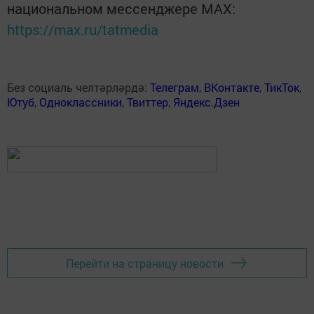
национальном мессенджере MАХ:
https://max.ru/tatmedia
Без социаль челтәрләрдә:
Телеграм
,
ВКонтакте
,
ТикТок
,
Ютуб
,
Одноклассники
,
Твиттер
,
Яндекс.Дзен
Перейти на страницу новости