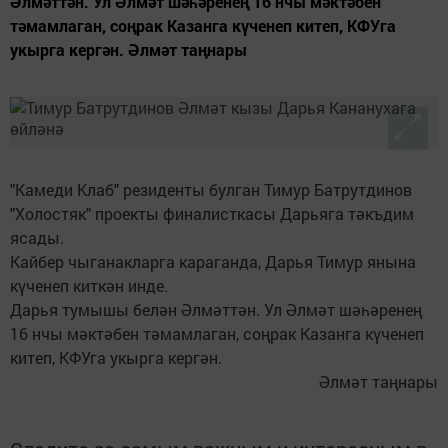
Әлмәттән. Ул Әлмәт шәһәренең 16 нчы мәктәбен
тәмамлаган, соңрак Казанга күченеп китеп, КФУга
укырга кергән. Әлмәт таңнары
"Камеди Клаб" резиденты булган Тимур Батрутдинов
"Холостяк" проекты финалисткасы Дарьяга тәкъдим
ясады.
Кайбер чыганакларга караганда, Дарья Тимур янына
күченеп киткән инде.
Дарья тумышы белән Әлмәттән. Ул Әлмәт шәһәренең
16 нчы мәктәбен тәмамлаган, соңрак Казанга күченеп
китеп, КФУга укырга кергән.
Әлмәт таңнары