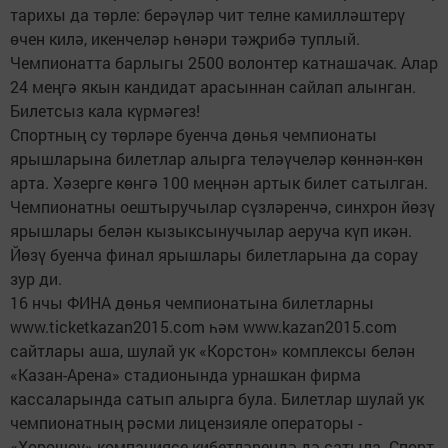
тарихы да төрле: берәүләр чит телне камилләштерү
өчен килә, икенчеләр һөнәри тәҗрибә туплый.
Чемпионатта барлыгы 2500 волонтер катнашачак. Алар
24 меңгә якын кандидат арасыннан сайлап алынган.
Билетсыз кала күрмәгез!
Спортның су төрләре буенча дөнья чемпионаты
ярышларына билетлар алырга теләүчеләр көннән-көн
арта. Хәзерге көнгә 100 меңнән артык билет сатылган.
Чемпионатны оештыручылар сүзләренчә, синхрон йөзү
ярышлары белән кызыксынучылар аеруча күп икән.
Йөзү буенча финал ярышлары билетларына да сорау
зур ди.
16 нчы ФИНА дөнья чемпионатына билетларны
www.ticketkazan2015.com һәм www.kazan2015.com
сайтлары аша, шулай ук «Корстон» комплексы белән
«Казан-Арена» стадионында урнашкан фирма
кассаларында сатып алырга була. Билетлар шулай ук
чемпионатның рәсми лицензияле операторы -
«Хорошоу» компаниясе кибетләрендә дә сатыла. Спорт