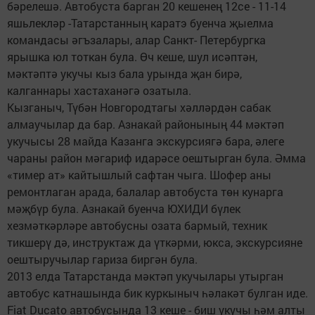
бәрелешә. Автобуста барган 20 кешенең 12се - 11-14
яшьлекләр -Татарстанның каратэ буенча җыелма
командасы әгъзалары, алар Санкт- Петербургка
ярышка юл тоткан була. Өч кеше, шул исәптән,
мәктәптә укучы кыз бала урында җан бирә,
калганнары хастаханәгә озатыла.
Кызганыч, Түбән Новгородтагы хәлләрдән сабак
алмаучылар да бар. Азнакай районының 44 мәктәп
укучысы 28 майда Казанга экскурсиягә бара, әлеге
чараны район мәгариф идарәсе оештырган була. Әмма
«тимер ат» кайтышлый сафтан чыга. Шофер аны
ремонтлаган арада, балалар автобуста төн кунарга
мәҗбүр була. Азнакай буенча ЮХИДИ бүлек
хезмәткәрләре автобусны озата бармый, техник
тикшерү дә, инструктаж да үткәрми, юкса, экскурсияне
оештыручылар гариза биргән була.
2013 елда Татарстанда мәктәп укучылары утырган
автобус катнашында бик куркыныч һәлакәт булган иде.
Fiat Ducato автобусында 13 кеше - биш укучы һәм алты