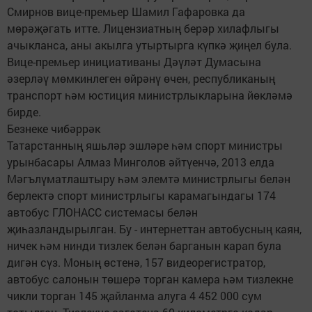
Смирнов вице-премьер Шамил Гафаровка да
мөрәҗәгать итте. Лицензиатның берәр хилафлыгы
ачыкланса, аны акылга утыртырга күпкә җиңел була.
Вице-премьер инициативаны Дәүләт Думасына
әзерләү мөмкинлеген өйрәнү өчен, республиканың
транспорт һәм юстиция министрлыкларына йөкләмә
бирде.
Безнеке чибәррәк
Татарстанның яшьләр эшләре һәм спорт министры
урынбасары Алмаз Минголов әйтүенчә, 2013 елда
Мәгълүматлаштыру һәм элемтә министрлыгы белән
берлектә спорт министрлыгы карамагындагы 174
автобус ГЛОНАСС системасы белән
җиһазландырылган. Бу - интернеттан автобусның каян,
ничек һәм нинди тизлек белән барганын карап була
дигән сүз. Моның өстенә, 157 видеорегистратор,
автобус салонын төшерә торган камера һәм тизлекне
чикли торган 145 җайланма алуга 4 452 000 сум