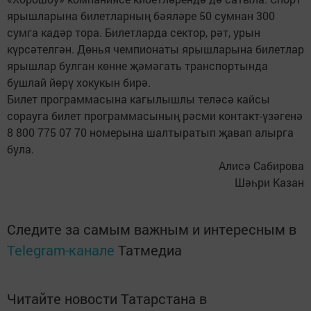
ярышларына билетларның бәяләре 50 сумнан 300
сумга кадәр тора. Билетларда сектор, рәт, урын
күрсәтелгән. Дөнья чемпионаты ярышларына билетлар
ярышлар булган көнне җәмәгать транспортында
бушлай йөрү хокукын бирә.
Билет программасына кагылышлы теләсә кайсы
сорауга билет программасының рәсми контакт-үзәгенә
8 800 775 07 70 номерына шалтыратып җавап алырга
була.
Алисә Сабирова
Шәһри Казан
Следите за самым важным и интересным в
Telegram-канале
Татмедиа
Читайте новости Татарстана в