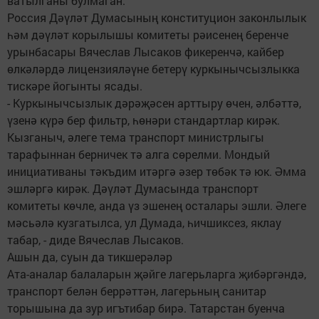
ватылганы булмаган.
Россия Дәүләт Думасының конституцион законлылык
һәм дәүләт корылышы комитеты рәисенең беренче
урынбасары Вячеслав Лысаков фикеренчә, кайбер
өлкәләрдә лицензияләүне бетерү куркынычсызлыкка
тискәре йогынты ясады.
- Куркынычсызлык дәрәҗәсен арттыру өчен, әлбәттә,
үзенә күрә бер фильтр, һөнәри стандартлар кирәк.
Кызганыч, әлеге тема транспорт министрлыгы
тарафыннан берничек тә алга сөрелми. Мондый
инициативаны тәкъдим итәргә әзер төбәк тә юк. Әмма
эшләргә кирәк. Дәүләт Думасында транспорт
комитеты көчле, анда үз эшенең осталары эшли. Әлеге
мәсьәлә кузгатылса, ул Думада, һичшиксез, яклау
табар, - диде Вячеслав Лысаков.
Ашын да, суын да тикшерәләр
Ата-аналар балаларын җәйге лагерьларга җибәргәндә,
транспорт белән беррәттән, лагерьның санитар
торышына да зур игътибар бирә. Татарстан буенча