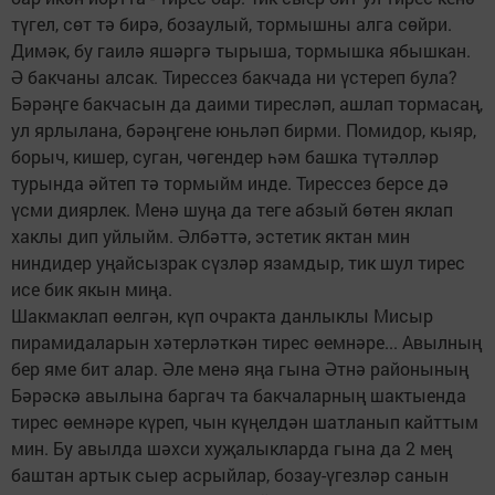
түгел, сөт тә бирә, бозаулый, тормышны алга сөйри.
Димәк, бу гаилә яшәргә тырыша, тормышка ябышкан.
Ә бакчаны алсак. Тирессез бакчада ни үстереп була?
Бәрәңге бакчасын да даими тиресләп, ашлап тормасаң,
ул ярлылана, бәрәңгене юньләп бирми. Помидор, кыяр,
борыч, кишер, суган, чөгендер һәм башка түтәлләр
турында әйтеп тә тормыйм инде. Тирессез берсе дә
үсми диярлек. Менә шуңа да теге абзый бөтен яклап
хаклы дип уйлыйм. Әлбәттә, эстетик яктан мин
ниндидер уңайсызрак сүзләр язамдыр, тик шул тирес
исе бик якын миңа.
Шакмаклап өелгән, күп очракта данлыклы Мисыр
пирамидаларын хәтерләткән тирес өемнәре... Авылның
бер яме бит алар. Әле менә яңа гына Әтнә районының
Бәрәскә авылына баргач та бакчаларның шактыенда
тирес өемнәре күреп, чын күңелдән шатланып кайттым
мин. Бу авылда шәхси хуҗалыкларда гына да 2 мең
баштан артык сыер асрыйлар, бозау-үгезләр санын