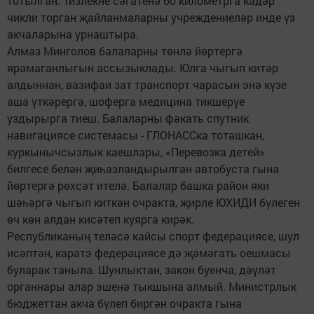
тотылган. Тизлекне сәгатенә 60 километрга кадәр
чикли торган җайланмаларны учреждениеләр инде үз
акчаларына урнаштыра.
Алмаз Минголов балаларны төнлә йөртергә
ярамаганлыгын ассызыклады. Юлга чыгып китәр
алдыннан, вазифаи зат транспорт чарасын энә күзе
аша үткәрергә, шоферга медицина тикшерүе
уздырырга тиеш. Балаларны фәкать спутник
навигациясе системасы - ГЛОНАССка тоташкан,
куркынычсызлык каешлары, «Перевозка детей»
билгесе белән җиһазландырылган автобуста гына
йөртергә рөхсәт ителә. Балалар башка район яки
шәһәргә чыгып киткән очракта, җирле ЮХИДИ бүлеген
өч көн алдан кисәтеп куярга кирәк.
Республиканың теләсә кайсы спорт федерациясе, шул
исәптән, каратэ федерациясе дә җәмәгать оешмасы
буларак таныла. Шунлыктан, закон буенча, дәүләт
органнары алар эшенә тыкшына алмый. Министрлык
бюджеттан акча бүлеп биргән очракта гына