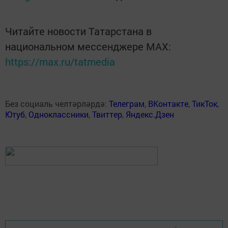
Читайте новости Татарстана в
национальном мессенджере MАХ:
https://max.ru/tatmedia
Без социаль челтәрләрдә:
Телеграм
,
ВКонтакте
,
ТикТок
,
Ютуб
,
Одноклассники
,
Твиттер
,
Яндекс.Дзен