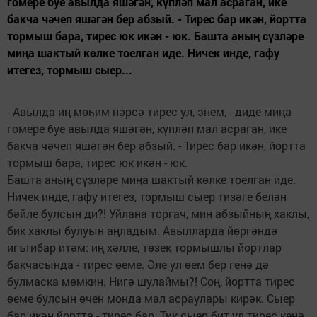
гомере буе авылда яшәгән, күпләп мал асраган, ике
бакча чәчеп яшәгән бер абзый. - Тирес бар икән, йортта
тормыш бара, тирес юк икән - юк. Башта аның сүзләре
миңа шактый көлке тоелган иде. Ничек инде, гафу
итегез, тормыш сыер...
- Авылда иң мөһим нәрсә тирес ул, энем, - диде миңа
гомере буе авылда яшәгән, күпләп мал асраган, ике
бакча чәчеп яшәгән бер абзый. - Тирес бар икән, йортта
тормыш бара, тирес юк икән - юк.
Башта аның сүзләре миңа шактый көлке тоелган иде.
Ничек инде, гафу итегез, тормыш сыер тизәге белән
бәйле булсын ди?! Уйлана торгач, мин абзыйның хаклы,
бик хаклы булуын аңладым. Авылларда йөргәндә
игътибар итәм: иң хәлле, төзек тормышлы йортлар
бакчасында - тирес өеме. Әле ул өем бер генә дә
булмаска мөмкин. Нигә шулаймы?! Соң, йортта тирес
өеме булсын өчен монда мал асраулары кирәк. Сыер
бар икән йортта - тирес бар. Тик сыер бит ул тирес кенә