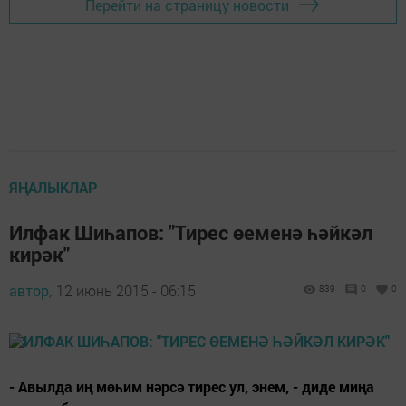
Перейти на страницу новости
ЯҢАЛЫКЛАР
Илфак Шиһапов: "Тирес өеменә һәйкәл
кирәк"
автор,
12 июнь 2015 - 06:15
839
0
0
- Авылда иң мөһим нәрсә тирес ул, энем, - диде миңа