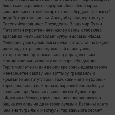
белән хаклы рәвештә горурланабыз. Кешеләрдә
ышаныч һәм оптимизм арта, халык бердәмлеге ныгый,-
диде Татарстан лидеры. Аның әйтүенчә, күптән түгел
Россия Федерациясе Президенты Владимир Путин
"Татарстан күрсәткән нәтиҗәләр барлык төбәкләр
арасында иң яхшылардан" булуын ассызыклады.
Федераль үзәк булышлыгы белән Татарстан нәтиҗәле
икътисад, тотрыклы иҗтимагый-сәяси үсеш,
татарстанлылар тормышының дәрәҗәсен һәм
стандартларын яхшырту нигезләрен булдырды.
Төрле милләт һәм дин вәкилләре арасындагы хәерле
мөнәсәбәтне саклау һәм арттыру, гражданлык
җәмгыяте институтларын төзү, хакимиятнең барлык
тармакларының һәм дәрәҗәләренең бердәм булуы
казанышларыбызның ныклы нигезе булып тора.
- Җәмгыятебезнең тормышын ватанпәрвәрлектән
башка күз алдына да китереп булмый. Ватанны ярату
һәм аңа тугрылык, мактаулы тарихыбызга хөрмәт