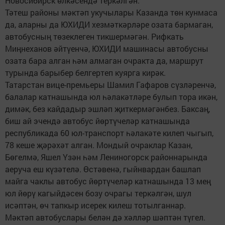
Новосибирск өлкәсендә теркәлгән.
Тәтеш районы мәктәп укучылары Казанда төн кунмаса
да, аларны да ЮХИДИ хезмәткәрләре озата бармаган,
автобусның төзеклеген тикшермәгән. Рифкать
Миңнеханов әйтүенчә, ЮХИДИ машинасы автобусны
озата бара алган һәм алмаган очракта да, маршрут
турында барыбер белгертеп куярга кирәк.
Татарстан вице-премьеры Шамил Гафаров сүзләренчә,
балалар катнашында юл һәлакәтләре булып тора икән,
димәк, без кайдадыр эшләп җиткермәгәнбез. Баксаң,
биш ай эчендә автобус йөртүчеләр катнашында
республикада 60 юл-транспорт һәлакәте килеп чыгып,
78 кеше җәрәхәт алган. Мондый очраклар Казан,
Бөгелмә, Яшел Үзән һәм Лениногорск районнарында
аеруча еш күзәтелә. Өстәвенә, гыйнвардан башлап
майга чаклы автобус йөртүчеләр катнашында 13 мең
юл йөрү кагыйдәсен бозу очрагы теркәлгән, шул
исәптән, өч тапкыр исерек килеш тотылганнар.
Мәктәп автобуслары белән дә хәлләр шәптән түгел.