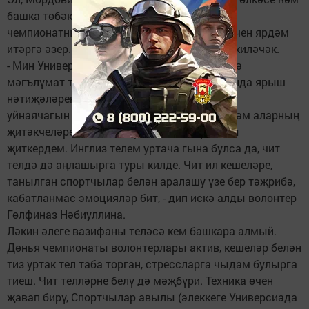
башка төбәкләрдән актив яшьләр Казанга
чемпионатны лаеклы дәрәҗәдә оештыру өчен ярдәм
итәргә әзер. Чит илләрдән дә волонтерлар киләчәк.
- Мин Универсиадада Теннис академиясендә
мәгълүмат тарату ноктасында эшләдем. Анда ярыш
нәтиҗәләрен, кайсы команда нинди бинада
уйнаячагын әйтеп тордым, спортсменнар һәм аларның
җитәкчеләренә бөтен кирәкле мәгълүматны
җиткердем. Инглиз телем уртача гына булса да, чит
телдә дә аңлашырга туры килде. Чит ил кешеләре,
танылган спортчылар белән аралашу үзе бер тәҗрибә,
кабатланмас эмоцияләр бит, - дип искә алды волонтер
Гөлфиназ Нәбиуллина.
Ләкин әлеге вазифаны теләсә кем башкара алмый.
Дөнья чемпионаты волонтерлары актив, кешеләр белән
тиз уртак тел таба торган, стрессларга чыдам булырга
тиеш. Чит телләрне белү дә мәҗбүри. Техника өчен
җавап бирү, Спортчылар авылы (элеккеге Универсиада