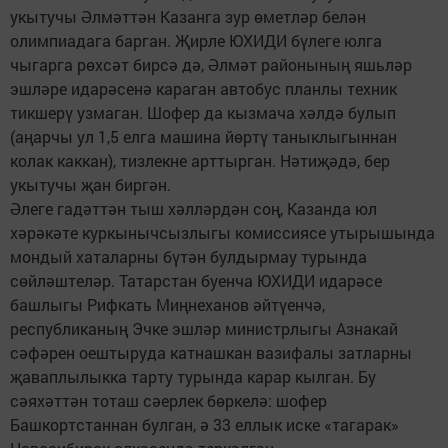
укытучы Әлмәттән Казанга зур өметләр белән
олимпиадага барган. Җирле ЮХИДИ бүлеге юлга
чыгарга рөхсәт бирсә дә, Әлмәт районының яшьләр
эшләре идарәсенә караган автобус планлы техник
тикшерү узмаган. Шофер да кызмача хәлдә булып
(аңарчы ул 1,5 елга машина йөртү таныклыгыннан
колак каккан), тизлекне арттырган. Нәтиҗәдә, бер
укытучы җан биргән.
Әлеге гадәттән тыш хәлләрдән соң, Казанда юл
хәрәкәте куркынычсызлыгы комиссиясе утырышында
мондый хаталарны бүтән булдырмау турында
сөйләштеләр. Татарстан буенча ЮХИДИ идарәсе
башлыгы Рифкать Миңнеханов әйтүенчә,
республиканың Эчке эшләр министрлыгы Азнакай
сәфәрен оештыруда катнашкан вазифалы затларны
җаваплылыкка тарту турында карар кылган. Бу
сәяхәттән тоташ сәерлек бөркелә: шофер
Башкортстаннан булган, ә 33 еллык иске «тагарак»