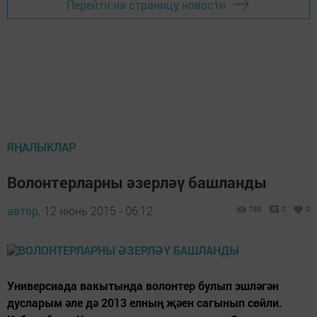
Перейти на страницу новости
ЯҢАЛЫКЛАР
Волонтерларны әзерләү башланды
автор,
12 июнь 2015 - 06:12
788
0
0
Универсиада вакытында волонтер булып эшләгән
дусларым әле дә 2013 елның җәен сагынып сөйли.