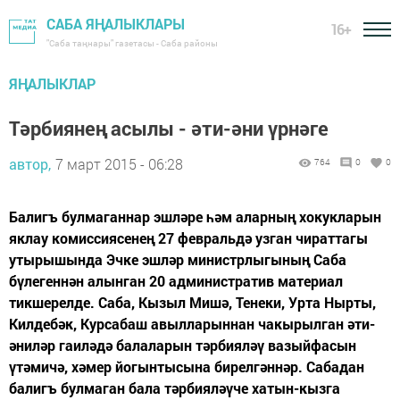
САБА ЯҢАЛЫКЛАРЫ
16+
"Саба таңнары" газетасы - Саба районы
ЯҢАЛЫКЛАР
Тәрбиянең асылы - әти-әни үрнәге
автор,
7 март 2015 - 06:28
764
0
0
Балигъ булмаганнар эшләре һәм аларның хокукларын
яклау комиссиясенең 27 февральдә узган чираттагы
утырышында Эчке эшләр министрлыгының Саба
бүлегеннән алынган 20 административ материал
тикшерелде. Саба, Кызыл Ми­шә, Тенеки, Урта Нырты,
Килдебәк, Курсабаш авылларыннан чакырылган әти-
әниләр гаиләдә балаларын тәрбияләү вазыйфасын
үтәмичә, хәмер йогынтысына бирелгәннәр. Сабадан
балигъ булмаган бала тәрбияләүче хатын-кызга