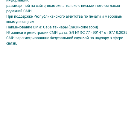
информации,
размещенной на сайте, возможна только с письменного согласия
редакций СМИ.
При поддержке Республиканского агентства по печати и массовым
коммуникациям.
Наименование СМИ: Саба таннары (Сабинские зори)
№ записи о регистрации СМИ, дата: ЭЛ № ФС 77 - 90147 от 07.10.2025
СМИ зарегистрированно Федеральной службой по надзору в сфере
связи,
информационных технологий и массовых коммуникаций
ФИО главного редактора: Исмагилов Рустем Габдерауфович
Адрес редакции: 422060, Российская Федерация, Республика
Татарстан, Сабинский муниципальный район, п.г.т. Богатые Сабы, ул.
Тукая, д. 95
Телефон редакции: (84362) 2-30-58
Электронная почта: saba-tannary@tatmedia.com
Почта филиала для сообщений о фактах коррупции: saba-
tannary@tatmedia.com
Учредитель СМИ: АО «ТАТМЕДИА»
Антикоррупционная политика
АО «ТАТМЕДИА» использует «cookie»
для персонализации сервисов и
удобства пользователей сайтом.
Использование «cookie» можно отменить в настройках браузера.
Политика конфиденциальности