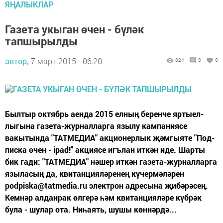
ЯҢАЛЫКЛАР
Газета укыган өчен - бүләк
тапшырылды
автор,
7 март 2015 - 06:20
824
0
0
Былтыр октябрь аенда 2015 елның беренче яртыел­
лыгына газета-журналларга язылу кампаниясе
вакытында "ТАТМЕДИА" акционерлык җәмгыяте "Под­­
писка өчен - ipad!" акциясе игълан иткән иде. Шарты
бик гади: "ТАТМЕДИА" нәшер иткән газета-журналларга
языласың да, кви­танцияләренең кү­чер­мә­ләрен
podpiska@tatmedia.ru электрон адресына җибәрәсең.
Кемнәр алданрак өлгерә һәм квитанцияләре күбрәк
була - шулар ота. Ниһаять, шушы көннәрдә...