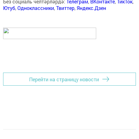
Без социаль челтәрләрдә:
Телеграм
,
ВКонтакте
,
ТикТок
,
Ютуб
,
Одноклассники
,
Твиттер
,
Яндекс.Дзен
Перейти на страницу новости