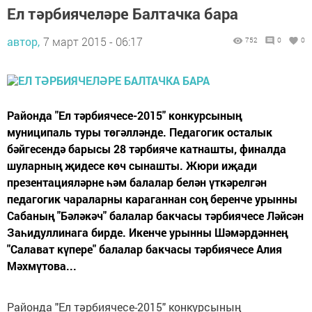
Ел тәрбиячеләре Балтачка бара
автор,
7 март 2015 - 06:17
752
0
0
Районда "Ел тәрбиячесе-2015" конкурсының
муниципаль туры төгәлләнде. Педагогик осталык
бәйгесендә барысы 28 тәрбияче катнашты, финалда
шуларның җидесе көч сынашты. Жюри иҗади
презентацияләрне һәм балалар белән үткәрелгән
педагогик чараларны караганнан соң беренче урынны
Сабаның "Бәләкәч" балалар бакчасы тәрбиячесе Ләйсән
Заһидуллинага бирде. Икенче урынны Шәмәрдәннең
"Салават күпере" балалар бакчасы тәрбиячесе Алия
Мәхмүтова...
Районда "Ел тәрбиячесе-2015" конкурсының