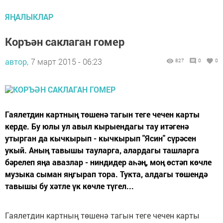
ЯҢАЛЫКЛАР
Коръән саклаган гомер
автор,
7 март 2015 - 06:23
827
0
0
Гаялетдин картның төшенә тагын теге чечен карты
керде. Бу юлы ул авыл кырыендагы тау итәгенә
утырган да кычкырып - кычкырып "Ясин" сүрәсен
укый. Аның тавышы тауларга, алардагы ташларга
бәрелеп яңа авазлар - ниндидер аһәң, моң өстәп көчле
музыка сыман яңгырап тора. Тукта, алдагы төшендә
тавышы бу хәтле үк көчле түгел...
Гаялетдин картның төшенә тагын теге чечен карты