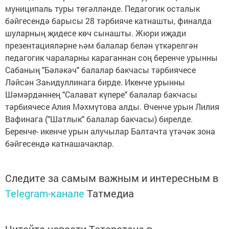
муниципаль туры төгәлләнде. Педагогик осталык
бәйгесендә барысы 28 тәрбияче катнашты, финалда
шуларның җидесе көч сынашты. Жюри иҗади
презентацияләрне һәм балалар белән үткәрелгән
педагогик чараларны караганнан соң беренче урынны
Сабаның "Бәләкәч" балалар бакчасы тәрбиячесе
Ләйсән Заһидуллинага бирде. Икенче урынны
Шәмәрдәннең "Салават күпере" балалар бакчасы
тәрбиячесе Алия Мәхмүтова алды. Өченче урын Лилия
Вафинага ("Шатлык" балалар бакчасы) бирелде.
Беренче- икенче урын алучылар Балтачта үтәчәк зона
бәйгесендә катнашачаклар.
Следите за самым важным и интересным в
Telegram-канале
Татмедиа