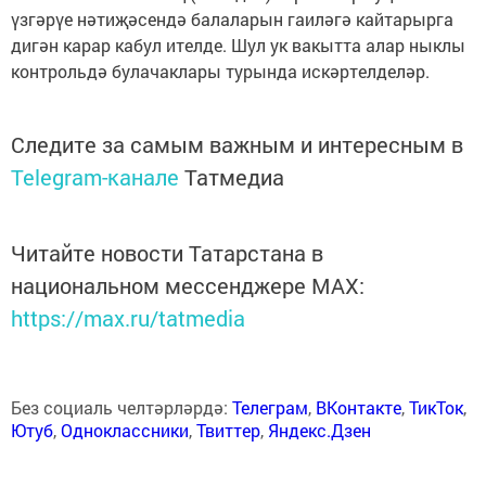
үзгәрүе нәтиҗәсендә балаларын гаиләгә кайтарырга
дигән карар кабул ителде. Шул ук вакытта алар ныклы
контрольдә булачаклары турында искәртелделәр.
Следите за самым важным и интересным в
Telegram-канале
Татмедиа
Читайте новости Татарстана в
национальном мессенджере MАХ:
https://max.ru/tatmedia
Без социаль челтәрләрдә:
Телеграм
,
ВКонтакте
,
ТикТок
,
Ютуб
,
Одноклассники
,
Твиттер
,
Яндекс.Дзен