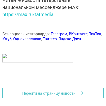
Читайте новости Татарстана в
национальном мессенджере MАХ:
https://max.ru/tatmedia
Без социаль челтәрләрдә:
Телеграм
,
ВКонтакте
,
ТикТок
,
Ютуб
,
Одноклассники
,
Твиттер
,
Яндекс.Дзен
Перейти на страницу новости