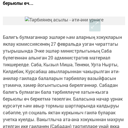
берьюлы өч...
Балигъ булмаганнар эшләре һәм аларның хокукларын
яклау комиссиясенең 27 февральдә узган чираттагы
утырышында Эчке эшләр министрлыгының Саба
бүлегеннән алынган 20 административ материал
тикшерелде. Саба, Кызыл Ми­шә, Тенеки, Урта Нырты,
Килдебәк, Курсабаш авылларыннан чакырылган әти-
әниләр гаиләдә балаларын тәрбияләү вазыйфасын
үтәмичә, хәмер йогынтысына бирелгәннәр. Сабадан
балигъ булмаган бала тәрбияләүче хатын-кызга
берьюлы өч беркетмә төзелгән. Баласына начар үрнәк
күрсәтүе һәм авыр тормыш шартларында калдыруы
сәбәпле, ул социаль яктан куркыныч гаилә буларак
учетка куелды. Вакытлыча ата-ана хокукыннан мәхрүм
ителгән ике гаиләнең (Сабадан) тәртипләре уңай якка