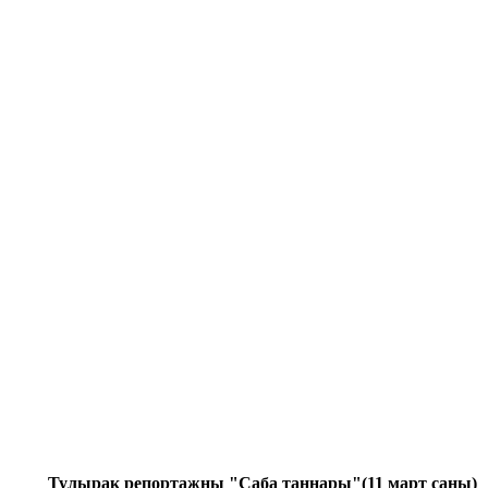
Тулырак репортажны "Саба таңнары"(11 март саны)