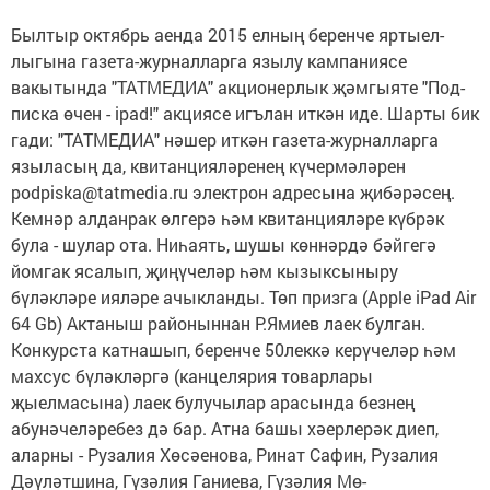
Былтыр октябрь аенда 2015 елның беренче яртыел­
лыгына газета-журналларга язылу кампаниясе
вакытында "ТАТМЕДИА" акционерлык җәмгыяте "Под­­
писка өчен - ipad!" акциясе игълан иткән иде. Шарты бик
гади: "ТАТМЕДИА" нәшер иткән газета-журналларга
языласың да, кви­танцияләренең кү­чер­мә­ләрен
podpiska@tatmedia.ru электрон адресына җибәрәсең.
Кемнәр алданрак өлгерә һәм квитанцияләре күбрәк
була - шулар ота. Ниһаять, шушы көннәрдә бәйгегә
йомгак ясалып, җиңүчеләр һәм кызыксыныру
бүләкләре ияләре ачыкланды. Төп призга (Apple iPad Air
64 Gb) Актаныш районыннан Р.Ямиев лаек булган.
Конкурста катнашып, беренче 50леккә керүчеләр һәм
махсус бүләкләргә (канцелярия товарлары
җыелмасына) лаек булучылар арасында безнең
абунәчеләребез дә бар. Атна башы хәерлерәк диеп,
аларны - Рузалия Хөсәенова, Ринат Сафин, Рузалия
Дәүләтшина, Гү­зә­лия Ганиева, Гүзәлия Мө­