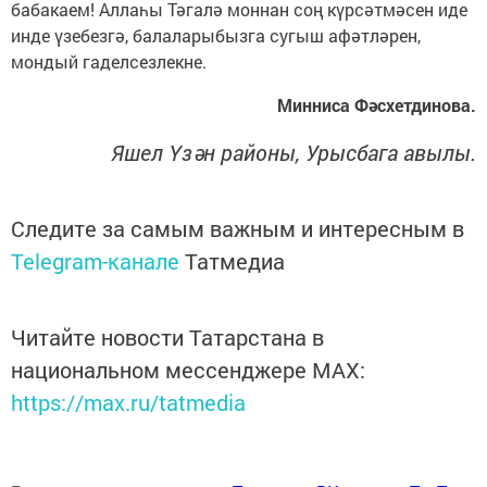
бабакаем! Аллаһы Тә­га­лә моннан соң күрсәтмәсен иде
инде үзебезгә, балаларыбызга сугыш афәтләрен,
мондый гаделсезлекне.
Минниса Фәсхетдинова.
Яшел Үзән районы, Урысбага авылы.
Следите за самым важным и интересным в
Telegram-канале
Татмедиа
Читайте новости Татарстана в
национальном мессенджере MАХ:
https://max.ru/tatmedia