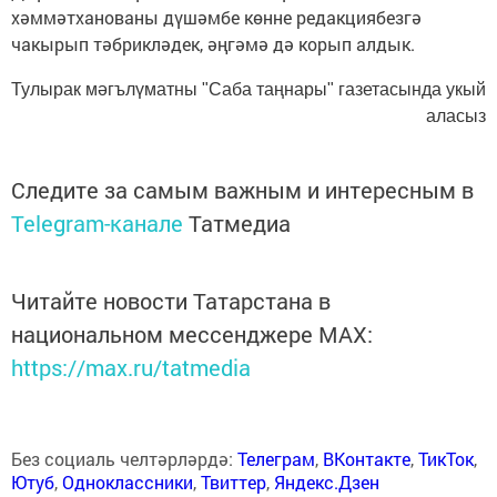
хәммәтханованы дүшәм­бе көнне редакция­безгә
чакырып тәбрикләдек, әңгәмә дә корып алдык.
Тулырак мәгълүматны "Саба таңнары" газетасында укый
аласыз
Следите за самым важным и интересным в
Telegram-канале
Татмедиа
Читайте новости Татарстана в
национальном мессенджере MАХ:
https://max.ru/tatmedia
Без социаль челтәрләрдә:
Телеграм
,
ВКонтакте
,
ТикТок
,
Ютуб
,
Одноклассники
,
Твиттер
,
Яндекс.Дзен