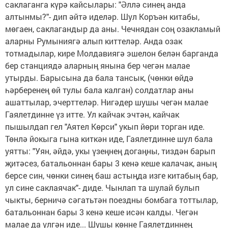
саклаганга күрә кайсылары: "Әллә синең анда
алтынмы?"- дип әйтә иделәр. Шул Коръән китабы,
мөгаен, саклагандыр да аны. Чечнядан соң озакламый
аларны Румыниягә алып киттеләр. Анда озак
тотмадылар, кире Молдавиягә эшелон белән барганда
бер станциядә аларның янына бер чегән малае
утырды. Барысына да бала тансык, (чөнки өйдә
һәрберенең өй тулы бала калган) солдатлар аны
ашаттылар, эчерттеләр. Нигәдер шушы чегән малае
Гаялетдинне үз итте. Ул кайчак эчтән, кайчак
пышылдап гел "Аятел Көрси" укып йөри торган иде.
Төнлә йокыга гына киткән иде, Гаялетдинне шул бала
уятты: "Уян, әйдә, укы үзеңнең догаңны, тиздән барып
җитәсез, батальоннан бары 3 кенә кеше калачак, аның
берсе син, чөнки синең баш астыңда изге китабың бар,
ул сине саклаячак"- диде. Чынлап та шулай булып
чыкты, берничә сәгатьтән поездны бомбага тоттылар,
батальоннан бары 3 кенә кеше исән калды. Чегән
малае да үлгән иде... Шушы көнне Гаялетдиннең