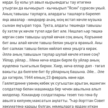
керде. Бу юлы ул авыл кырыендагы тау итәгенә
утырган да кычкырып - кычкырып "Ясин" сүрәсен укый.
Аның тавышы тауларга, алардагы ташларга бәрелеп
яңа авазлар - ниндидер аһәң, моң өстәп көчле музыка
сыман яңгырап тора. Тукта, алдагы төшендә тавышы
бу хәтле үк көчле түгел иде бит әле. Нишләп һәр төшкә
кергән саен тавышы шулай көчәя соң аның. Коръәнне
бит аны алай көчле тавыш белән укырга ярамый. Аны
бит салмак тавыш белән көйләп кенә укырга кирәк.
Әллә аның тавышын таулар шулай көчле итәме соң?
Уйлар, уйлар... Менә ничә елдан бирле бу уйлар аның
күңеленә тынгылык бирми. Хәер, ничә еллар дип - төгәл
вакыты да билгеле бит бу уйларның башына. Әйе... Әле
дә хәтерли, 1944 елның 23 февраль көне иде.
Гаялетдинне үзенең кебек үк сугыштан арыган, өшәнгән
солдатлар белән машинада бер чечен авылына алып
килделәр. Командир солдатларны тезеп тиз генә бу
авылга килүнең максатын аңлатты. "Һәр йорттан Совет
хөкүмәтенә каршы булган, немецларга ярдәм иткән