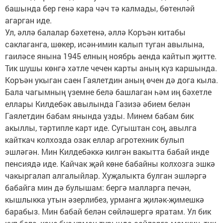
башында бер генә кара чәч тә калмады, бөтенләй
агарган иде.
Ул, әллә балалар бәхетенә, әллә Коръән китабы
саклаганга, шөкер, исән-имин калып туган авылына,
гаиләсе янына 1945 елның ноябрь аенда кайтып җитте.
Тик шушы көнгә хәтле чечен карты аның күз каршында.
Коръән укыган саен Гаялетдин аның өчен дә дога кыла.
Бала чагымның үземне белә башлаган һәм иң бәхетле
еллары Килдебәк авылында Газизә әбием белән
Гаялетдин бабам янында узды. Минем бабам бик
акыллы, тәртипле карт иде. Сугыштан соң, авылга
кайткач колхозда озак еллар агротехник булып
эшләгән. Мин Килдебәккә килгән вакытта бабай инде
пенсиядә иде. Кайчак җәй көне бабайны колхозга эшкә
чакыргалап алгалыйлар. Хуҗалыкта бул­ган эшләргә
бабайга мин дә булышам: бергә малларга печән,
кышлыкка утын әзерлибез, урманга җиләк-җимешкә
барабыз. Мин бабай белән сөйләшергә яратам. Ул бик