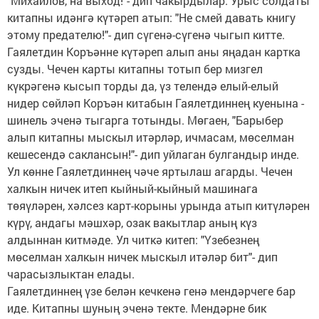
"Михайлов, на выход!"- дип чакырдылар. Урыс солдаты
китапны идәнгә күтәреп атып: "Не смей давать книгу
этому предателю!"- дип сүгенә-сүгенә чыгып китте.
Гаялетдин Коръәнне күтәреп алып аны яңадан картка
сузды. Чечен карты китапны тотып бер мизгел
күкрәгенә кысып торды да, үз телендә елый-елый
нидер сөйләп Коръән китабын Гаялетдиннең куенына -
шинель эченә тыгарга тотынды. Мөгаен, "Барыбер
алып китапны мыскыл итәрләр, ичмасам, мөселман
кешесендә саклансын!"- дип уйлаган булгандыр инде.
Ул көнне Гаялетдиннең чәче яртылаш агарды. Чечен
халкын ничек итеп кыйный-кыйный машинага
төяүләрен, хәлсез карт-корыны урында атып китүләрен
күрү, андагы мәшхәр, озак вакытлар аның күз
алдыннан китмәде. Ул читкә китеп: "Үзебезнең
мөселман халкын ничек мыскыл итәләр бит"- дип
чарасызлыктан елады.
Гаялетдиннең үзе белән кечкенә генә мендәрчеге бар
иде. Китапны шуның эче­нә текте. Мендәрне бик