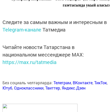
газетасында укый аласыз
Следите за самым важным и интересным в
Telegram-канале
Татмедиа
Читайте новости Татарстана в
национальном мессенджере MАХ:
https://max.ru/tatmedia
Без социаль челтәрләрдә:
Телеграм
,
ВКонтакте
,
ТикТок
,
Ютуб
,
Одноклассники
,
Твиттер
,
Яндекс.Дзен