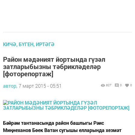
КИЧӘ, БҮГЕН, ИРТӘГӘ
Район мәдәният йортында гүзәл
затларыбызны тәбрикләделәр
[фоторепортаж]
автор,
7 март 2015 - 05:51
827
0
0
Бәйрәм тантанасында район башлыгы Рәис
Миңнеханов Бөек Ватан сугышы елларында хезмәт