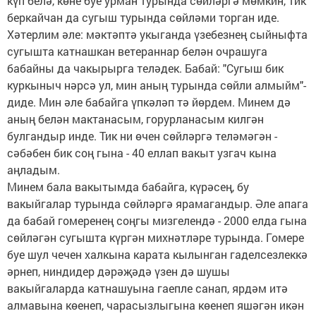
күп белә, көне буе урман турында сөйләргә мөмкин, тик
беркайчан да сугыш турында сөйләми торган иде.
Хәтерлим әле: мәктәптә укыганда үзебезнең сыйныфта
сугышта катнашкан ветераннар белән очрашуга
бабайны да чакырырга теләдек. Бабай: "Сугыш бик
куркыныч нәрсә ул, мин аның турында сөйли алмыйм"-
диде. Мин әле бабайга үпкәләп тә йөрдем. Минем дә
аның белән мактанасым, горурланасым килгән
булгандыр инде. Тик ни өчен сөйләргә теләмәгән -
сәбәбен бик соң гына - 40 еллап вакыт узгач кына
аңладым.
Минем бала вакытымда бабайга, күрәсең, бу
вакыйгалар турында сөй­ләргә ярамагандыр. Әле апага
да бабай гомеренең соңгы мизгелендә - 2000 елда гына
сөйләгән сугышта күргән михнәтләре турында. Гомере
буе шул чечен халкына карата кылынган гаделсезлеккә
әрнеп, ниндидер дәрәҗәдә үзен дә шушы
вакыйгаларда катнашуына гаепле санап, ярдәм итә
алмавына көенеп, чарасызлыгына көенеп яшәгән икән