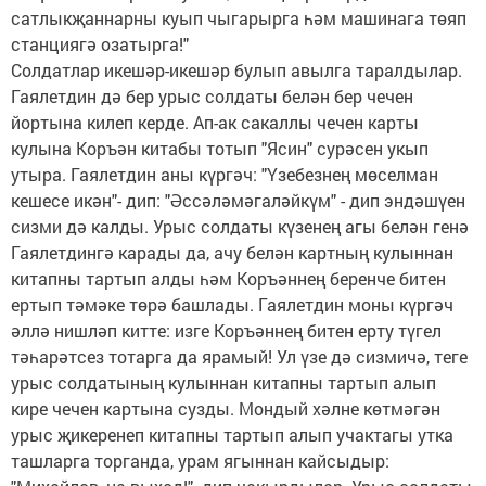
сатлыкҗаннарны куып чыгарырга һәм машинага төяп
станциягә озатырга!"
Солдатлар икешәр-икешәр булып авылга таралдылар.
Гаялетдин дә бер урыс солдаты белән бер чечен
йортына килеп керде. Ап-ак сакаллы чечен карты
кулына Коръән китабы тотып "Ясин" сурәсен укып
утыра. Гаялетдин аны күргәч: "Үзебезнең мөселман
кешесе икән"- дип: "Әссәләмәгаләйкүм" - дип эндәшүен
сизми дә калды. Урыс солдаты күзенең агы белән генә
Гаялетдингә карады да, ачу белән картның кулыннан
китапны тартып алды һәм Коръәннең беренче битен
ертып тәмәке төрә башлады. Гаялетдин моны күргәч
әллә нишләп китте: изге Коръәннең битен ерту түгел
тәһарәтсез тотарга да ярамый! Ул үзе дә сизмичә, теге
урыс солдатының кулыннан китапны тартып алып
кире чечен картына сузды. Мондый хәлне көтмәгән
урыс җикеренеп китапны тартып алып учактагы утка
ташларга торганда, урам ягыннан кайсыдыр: