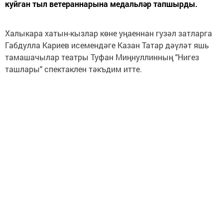
куйган тыл ветераннарына медальләр тапшырды.
Халыкара хатын-кызлар көне уңаеннан гузәл затларга
Габдулла Кариев исемендәге Казан Татар дәүләт яшь
тамашачылар театры Туфан Миңнуллинның "Нигез
ташлары" спектаклен тәкъдим итте.