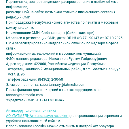
Перепечатка, воспроизведение и распространение в любом объеме
информации,
размещенной на сайте, возможна только с письменного согласия
редакций СМИ.
При поддержке Республиканского агентства по печати и массовым
коммуникациям.
Наименование СМИ: Саба таннары (Сабинские зори)
№ записи о регистрации СМИ, дата: ЭЛ № ФС 77 - 90147 от 07.10.2025
СМИ зарегистрированно Федеральной службой по надзору в сфере
связи,
информационных технологий и массовых коммуникаций
ФИО главного редактора: Исмагилов Рустем Габдерауфович
Адрес редакции: 422060, Российская Федерация, Республика
Татарстан, Сабинский муниципальный район, п.г.т. Богатые Сабы, ул.
Тукая, д. 95
Телефон редакции: (84362) 2-30-58
Электронная почта: saba-tannary@tatmedia.com
Почта филиала для сообщений о фактах коррупции: saba-
tannary@tatmedia.com
Учредитель СМИ: АО «ТАТМЕДИА»
Антикоррупционная политика
АО «ТАТМЕДИА» использует «cookie»
для персонализации сервисов и
удобства пользователей сайтом.
Использование «cookie» можно отменить в настройках браузера.