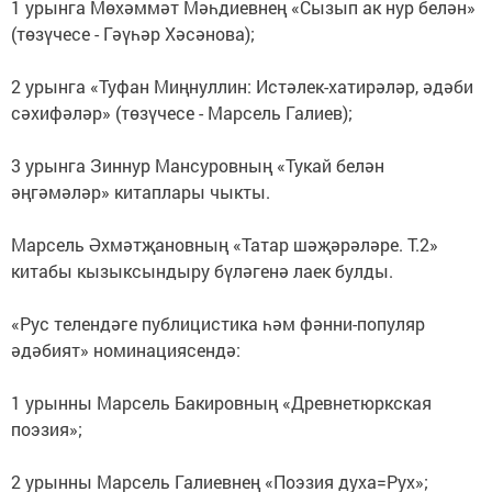
1 урынга Мөхәммәт Мәһдиевнең «Сызып ак нур белән»
(төзүчесе - Гәүһәр Хәсәнова);
2 урынга «Туфан Миңнуллин: Истәлек-хатирәләр, әдәби
сәхифәләр» (төзүчесе - Марсель Галиев);
3 урынга Зиннур Мансуровның «Тукай белән
әңгәмәләр» китаплары чыкты.
Марсель Әхмәтҗановның «Татар шәҗәрәләре. Т.2»
китабы кызыксындыру бүләгенә лаек булды.
«Рус телендәге публицистика һәм фәнни-популяр
әдәбият» номинациясендә:
1 урынны Марсель Бакировның «Древнетюркская
поэзия»;
2 урынны Марсель Галиевнең «Поэзия духа=Рух»;