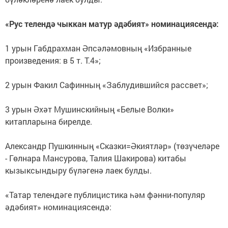
«Рус телендә чыккан матур әдәбият» номинациясендә:
1 урын Габдрахман Әпсәләмовның «Избранные
произведения: в 5 т. Т.4»;
2 урын Факил Сафинның «Заблудившийся рассвет»;
3 урын Әхәт Мушинскийның «Белые Волки»
китапларына бирелде.
Александр Пушкинның «Сказки=Әкиятләр» (төзүчеләре
- Гөлнара Мансурова, Талия Шакирова) китабы
кызыксындыру бүләгенә лаек булды.
«Татар телендәге публицистика һәм фәнни-популяр
әдәбият» номинациясендә: