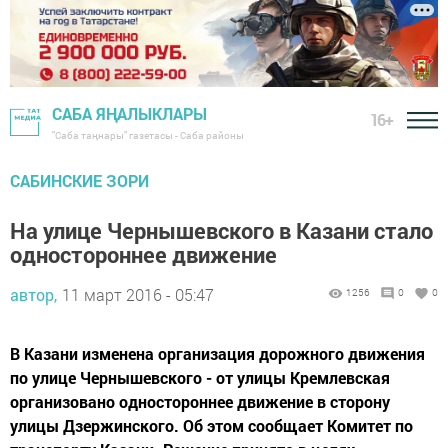
САБА ЯҢАЛЫКЛАРЫ
16+
"Саба таңнары" газетасы - Саба районы
САБИНСКИЕ ЗОРИ
На улице Чернышевского в Казани стало
одностороннее движение
автор,
11 март 2016 - 05:47
1256
0
0
В Казани изменена организация дорожного движения
по улице Чернышевского - от улицы Кремлевская
организовано одностороннее движение в сторону
улицы Дзержинского. Об этом сообщает Комитет по