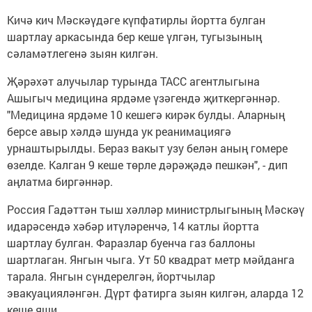
Кичә кич Мәскәүдәге күпфатирлы йортта булган
шартлау аркасында бер кеше үлгән, тугызының
сәламәтлегенә зыян килгән.
Җәрәхәт алучылар турында ТАСС агентлыгына
Ашыгыч медицина ярдәме үзәгендә җиткергәннәр.
"Медицина ярдәме 10 кешегә кирәк булды. Аларның
берсе авыр хәлдә шунда ук реанимациягә
урнаштырылды. Бераз вакыт узу белән аның гомере
өзелде. Калган 9 кеше төрле дәрәҗәдә пешкән", - дип
аңлатма биргәннәр.
Россия Гадәттән тыш хәлләр министрлыгының Мәскәү
идарәсендә хәбәр итүләренчә, 14 катлы йортта
шартлау булган. Фаразлар буенча газ баллоны
шартлаган. Янгын чыга. Ут 50 квадрат метр мәйданга
тарала. Янгын сүндерелгән, йортчылар
эвакуацияләнгән. Дүрт фатирга зыян килгән, аларда 12
кеше яши.