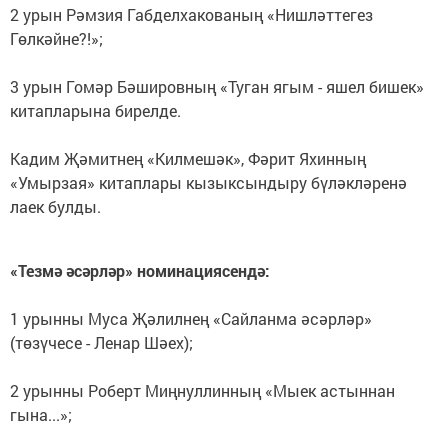
2 урын Рәмзия Габделхакованың «Нишләттегез
Гөлкәйне?!»;
3 урын Гомәр Бәшировның «Туган ягым - яшел бишек»
китапларына бирелде.
Кадим Җәмитнең «Килмешәк», Фәрит Яхинның
«Умырзая» китаплары кызыксындыру бүләкләренә
лаек булды.
«Тезмә әсәрләр» номинациясендә:
1 урынны Муса Җәлилнең «Сайланма әсәрләр»
(төзүчесе - Ленар Шәех);
2 урынны Роберт Миңнуллинның «Мыек астыннан
гына...»;