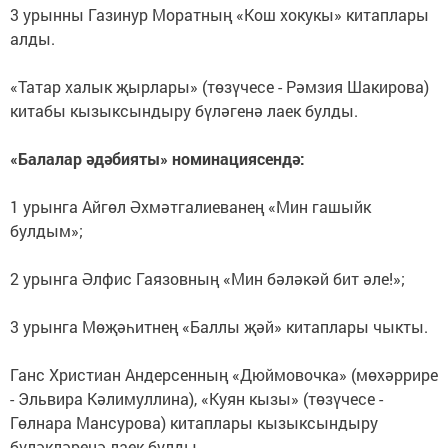
3 урынны Газинур Моратның «Кош хокукы» китаплары
алды.
«Татар халык җырлары» (төзүчесе - Рәмзия Шакирова)
китабы кызыксындыру бүләгенә лаек булды.
«Балалар әдәбияты» номинациясендә:
1 урынга Айгөл Әхмәтгалиеванең «Мин гашыйк
булдым»;
2 урынга Әлфис Гаязовның «Мин бәләкәй бит әле!»;
3 урынга Мөҗәһитнең «Баллы җәй» китаплары чыкты.
Ганс Христиан Андерсенның «Дюймовочка» (мөхәррире
- Эльвира Кәлимуллина), «Куян кызы» (төзүчесе -
Гөлнара Мансурова) китаплары кызыксындыру
бүләкләренә лаек булды.