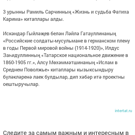
3 урынны Рамиль Сарчинның «Жизнь и судьба Фатиха
Карима» китаплары алды.
Искәндәр Гыйләҗев белән Ләйлә Гатауллинаның
«Российские солдаты-мусульмане в германском плену
в годы Первой мировой войны (1914-1920)», Илдус
Заһидуллинның «Татарское национальное движение в
1860-1905 гг.», Алсу Мөхәммәтшинаның «Ислам в
Среднем Поволжье» китаплары кызыксындыру
бүләкләренә лаек булдылар, дип хәбәр итә проектны
оештыручылар.
intertat.ru
Следите за самым важным и интересным в