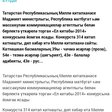
Татарстан Республикасының Милли китапханәсе
Мәдәният министрлыгы, Республика матбугат һәм
массакүләм коммуникацияләр агентлыгы белән
берлектә үткәрелә торган «Ел китабы-2014»
конкурсына йомгак ясады. Конкурста 314 китап
катнашты, дип хәбәр итә Милли китапханә сайты.
Катнашкан басмаларның 39ы - чәчмә әсәрләр (проза),
54е - тезмә әсәрләр (шигърият), 43е - балалар
әдәбияты, 43е - рус...
Татарстан Республикасының Милли китапханәсе
Мәдәният министрлыгы, Республика матбугат һәм
массакүләм коммуникацияләр агентлыгы белән
берлектә үткәрелә торган «Ел китабы-2014» конкурсына
йомгак ясады.
Конкурста 314 китап катнашты, дип хәбәр итә Милли