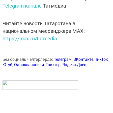
Telegram-канале
Татмедиа
Читайте новости Татарстана в
национальном мессенджере MАХ:
https://max.ru/tatmedia
Без социаль челтәрләрдә:
Телеграм
,
ВКонтакте
,
ТикТок
,
Ютуб
,
Одноклассники
,
Твиттер
,
Яндекс.Дзен