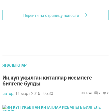
Перейти на страницу новости
ЯҢАЛЫКЛАР
Иң күп укылган китаплар исемлеге
билгеле булды
автор,
11 март 2016 - 05:30
1732
0
0