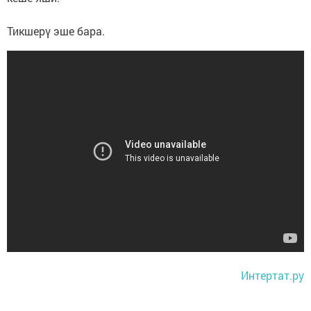
Тикшерү эше бара.
Интертат.ру