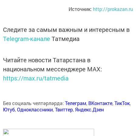
Источник:
http://prokazan.ru
Следите за самым важным и интересным в
Telegram-канале
Татмедиа
Читайте новости Татарстана в
национальном мессенджере MАХ:
https://max.ru/tatmedia
Без социаль челтәрләрдә:
Телеграм
,
ВКонтакте
,
ТикТок
,
Ютуб
,
Одноклассники
,
Твиттер
,
Яндекс.Дзен