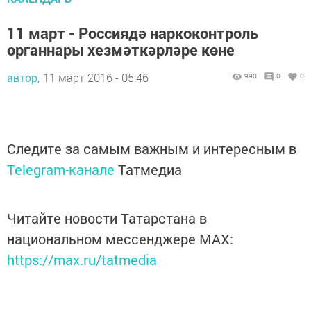
11 март - Россиядә наркоконтроль
органнары хезмәткәрләре көне
автор,
11 март 2016 - 05:46
990
0
0
Следите за самым важным и интересным в
Telegram-канале
Татмедиа
Читайте новости Татарстана в
национальном мессенджере MАХ:
https://max.ru/tatmedia