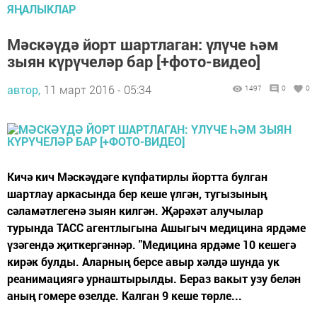
ЯҢАЛЫКЛАР
Мәскәүдә йорт шартлаган: үлүче һәм
зыян күрүчеләр бар [+фото-видео]
автор,
11 март 2016 - 05:34
1497
0
0
Кичә кич Мәскәүдәге күпфатирлы йортта булган
шартлау аркасында бер кеше үлгән, тугызының
сәламәтлегенә зыян килгән. Җәрәхәт алучылар
турында ТАСС агентлыгына Ашыгыч медицина ярдәме
үзәгендә җиткергәннәр. "Медицина ярдәме 10 кешегә
кирәк булды. Аларның берсе авыр хәлдә шунда ук
реанимациягә урнаштырылды. Бераз вакыт узу белән
аның гомере өзелде. Калган 9 кеше төрле...