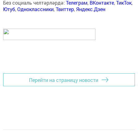
Без социаль челтәрләрдә:
Телеграм
,
ВКонтакте
,
ТикТок
,
Ютуб
,
Одноклассники
,
Твиттер
,
Яндекс.Дзен
Перейти на страницу новости