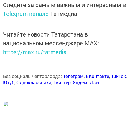
Следите за самым важным и интересным в
Telegram-канале
Татмедиа
Читайте новости Татарстана в
национальном мессенджере MАХ:
https://max.ru/tatmedia
Без социаль челтәрләрдә:
Телеграм
,
ВКонтакте
,
ТикТок
,
Ютуб
,
Одноклассники
,
Твиттер
,
Яндекс.Дзен