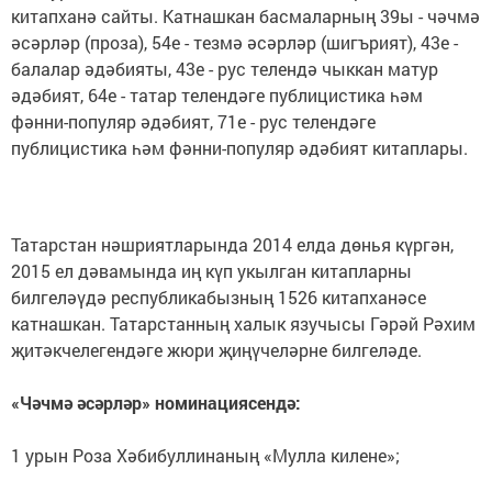
китапханә сайты. Катнашкан басмаларның 39ы - чәчмә
әсәрләр (проза), 54е - тезмә әсәрләр (шигърият), 43е -
балалар әдәбияты, 43е - рус телендә чыккан матур
әдәбият, 64е - татар телендәге публицистика һәм
фәнни-популяр әдәбият, 71е - рус телендәге
публицистика һәм фәнни-популяр әдәбият китаплары.
Татарстан нәшриятларында 2014 елда дөнья күргән,
2015 ел дәвамында иң күп укылган китапларны
билгеләүдә республикабызның 1526 китапханәсе
катнашкан. Татарстанның халык язучысы Гәрәй Рәхим
җитәкчелегендәге жюри җиңүчеләрне билгеләде.
«Чәчмә әсәрләр» номинациясендә:
1 урын Роза Хәбибуллинаның «Мулла килене»;