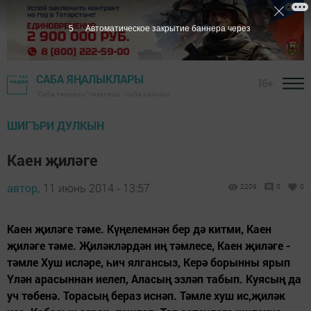
4
Автоматическое закрытие баннера через
САБА ЯҢАЛЫКЛАРЫ
16+
"Саба таңнары" газетасы - Саба районы
ШИГЪРИ ДУЛКЫН
Каен җиләге
автор,
11 июнь 2014 - 13:57
2209
0
0
Каен җиләге тәме. Күңелемнән бер дә китми, Каен
җиләге тәме. Җиләкләрдән иң тәмлесе, Каен җиләге -
тәмле Хуш исләре, һич ялгансыз, Керә борынны ярып
Үлән арасыннан иелеп, Аласың эзләп табып. Куясың да
уч төбенә. Торасың бераз иснәп. Тәмле хуш ис,җиләк