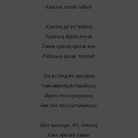
Аласың эзләп табып.
Куясың да уч төбенә.
Торасың бераз иснәп.
Тәмле хуш ис,җиләк исе.
Кабасың әзрәк- тешләп.
Тел өстендәге җиләкне,
Чәйнәмисең,йотмыйсың.
Әкрен генә суырасың.
Бик тиз генә сытмыйсың.
Шул чагында , ИХ, тоясың.
Каен җиләге тәмен.