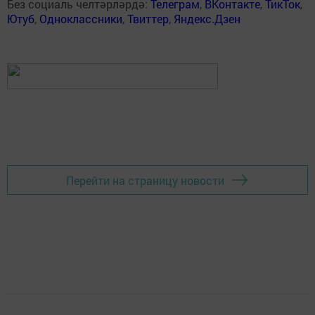
Без социаль челтәрләрдә:
Телеграм
,
ВКонтакте
,
ТикТок
,
Ютуб
,
Одноклассники
,
Твиттер
,
Яндекс.Дзен
Перейти на страницу новости