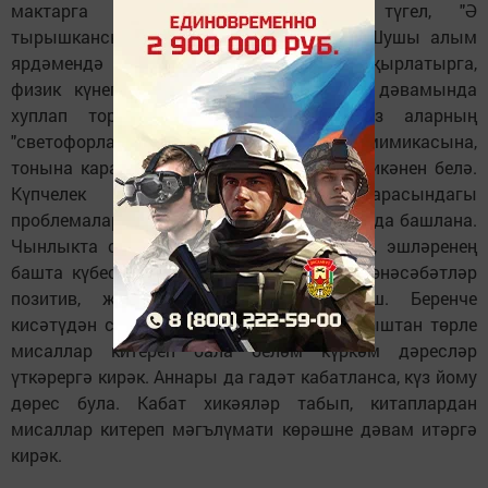
мактарга ярамый. "Син молодец" түгел, "Ә
тырышкансың, молодец" дияргә кирәк). Шушы алым
ярдәмендә рәсемнәр ясатырга, җырлар җырлатырга,
физик күнегүләр эшләтергә кирәк. Көн дәвамында
хуплап торырга арымагыз, чөнки без аларның
"светофорлары". Әти-әнинең сүзенә, мимикасына,
тонына карап бала нинди якка юнәлергә икәнен белә.
Күпчелек бала hәм әти-әниләр арасындагы
проблемалар мактау бетеп, ачулану артканда башлана.
Чынлыкта сабыйларның тискәре сүзләре, эшләренең
башта күбесен күрмәскә кирәк. Сезнең мөнәсәбәтләр
позитив, җылы булып калырга тиеш. Беренче
кисәтүдән соң күп итеп мәгълүмат, тормыштан төрле
мисаллар китереп бала беләм күркәм дәресләр
үткәрергә кирәк. Аннары да гадәт кабатланса, күз йому
дөрес була. Кабат хикәяләр табып, китаплардан
мисаллар китереп мәгълүмати көрәшне дәвам итәргә
кирәк.