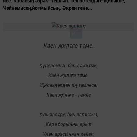
исе. Кабасың әзрәк- тешләп. Тел өстендәге җиләкне,
Чәйнәмисең,йотмыйсың. Әкрен генә...
Каен җиләге тәме.
Күңелемнән бер дә китми,
Каен җиләге тәме.
Җиләкләрдән иң тәмлесе,
Каен җиләге - тәмле
Хуш исләре, һич ялгансыз,
Керә борынны ярып
Үлән арасыннан иелеп,