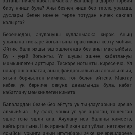
хатаны ничек кабатламаска? Балаларга дөрес тәрбия
бирү нинди була? Аны безнең янда бер төрле, урамда,
дуслары белән икенче төрле тотудан ничек саклап
калырга?
Беренчедән, ачулануны кулланмаска кирәк. Аның
урынына тискәре йогынтыны практикага кертү мөhим.
Әйтик, бала яхшы эш эшләгәндә без аны мактыйбыз.
Бу - уңай йогынты. Ул шушы эшнең кабатлануы
мөмкинлеген арттыра. Тискәре йогынты, киресенчә. Ул
начар эш эшләгәч, аның файдасызлыгын ассызыклый,
ягъни борчылган мимика, тон белән әйтелә. Мактау
кебек үк берничә секунд дәвамында була, кабат
кабатлану мөм­кинлеген киметә.
Балалардан безне бер әйтүгә үк тыңлауларына ирешә
алмыйбыз - бу факт, чөнки ул үзе аңлаган, төшенгән
эшне генә эшли ала. Ачулану исә баланы кимсетә,
кайгырта гына. Ник ярамый икән дип уйлап, нәтиҗәләр
ясыйсы урынга аның игътибары эчке кичерешләренә