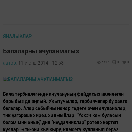
ЯҢАЛЫКЛАР
Балаларны ачуланмагыз
автор,
11 июнь 2014 - 12:58
1117
0
0
Бала тәрбияләгәндә ачулану­ның файдасыз икәнлеген
барыбыз да аңлый. Укытучылар, тәрбиячеләр бу хакта
беләләр. Алар сабыйны начар гадәте өчен ачуланалар,
тик үзгәрешкә ирешә алмыйлар. "Үскәч кем буласын
беләм мин аның" дип "неудачниклар" рәтенә кертеп
куялар. Әти-әни кычкыру, кимсетү кулланып бераз