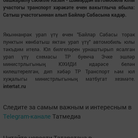
участогы транспорт хәрәкәте өчен вакытлыча ябыла:
Сатыш участогыннан алып Байлар Сабасына кадәр.
Якыннанрак урап үтү өчен "Байлар Сабасы торак
пунктын көнбатыш яктан урап үтү" автомобиль юлы
тәкъдим ителә. Юл билгеләрен урнаштырып ясалган
урап үтү схемасы ТР буенча Эчке эшләр
министрлыгының ЮХИДИ идарәсе белән
килештерелгән, дип хәбәр ТР Транспорт һәм юл
хуҗалыгы министрлыгының матбугат хезмәте.
intertat.ru
Следите за самым важным и интересным в
Telegram-канале
Татмедиа
Читайте новости Татарстана в