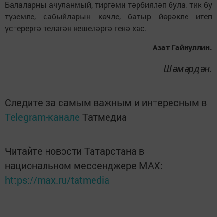
Балаларны ачуланмый, тир­гәми тәрбияләп була, тик бу
түземле, сабыйларын көчле, батыр йөрәкле итеп
үстерергә теләгән кешеләргә генә хас.
Азат Гайнуллин.
Шәмәрдән.
Следите за самым важным и интересным в
Telegram-канале
Татмедиа
Читайте новости Татарстана в
национальном мессенджере MАХ:
https://max.ru/tatmedia