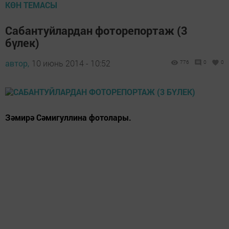
КӨН ТЕМАСЫ
Сабантуйлардан фоторепортаж (3
бүлек)
автор,
10 июнь 2014 - 10:52
776
0
0
Зәмирә Сәмигуллина фотолары.