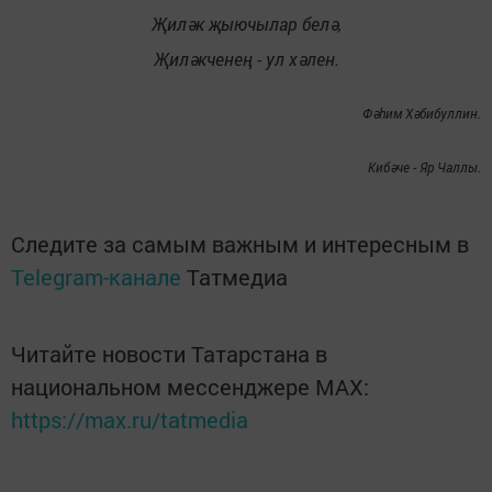
Җиләк җыючылар белә,
Җиләкченең - ул хәлен.
Фәһим Хәбибуллин.
Кибәче - Яр Чаллы.
Следите за самым важным и интересным в
Telegram-канале
Татмедиа
Читайте новости Татарстана в
национальном мессенджере MАХ:
https://max.ru/tatmedia