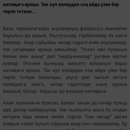
нәтиҗәгә ирешә. Тик күп еллардан соң өйдә үзен бер
төрле тоткан...
Бала тәрбияләгәндә ачулану­ның файдасыз икәнлеген
барыбыз да аңлый. Укытучылар, тәрбиячеләр бу хакта
беләләр. Алар сабыйны начар гадәте өчен ачуланалар,
тик үзгәрешкә ирешә алмыйлар. "Үскәч кем буласын
беләм мин аның" дип "неудачниклар" рәтенә кертеп
куялар. Әти-әни кычкыру, кимсетү кулланып бераз
нәтиҗәгә ирешә. Тик күп еллардан соң өйдә үзен бер
төрле тоткан балалары, укуга дип чыгып китүгә
полициягә эләгә, начар гадәтләре ачык күренә
башлый. Болар - барысы да ачулану нәтиҗәсе.
Алай эшләмәгән булсам, балам тагын да начар булыр
иде, диләр кайберәүләр. Тик чынлыкта аның бу юлдан
китүенә баш миенә килеп торган "син начар" дигән
боерык сәбәп булып торуына алар hич төшенмиләр. Бу