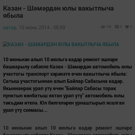
Казан - Шәмәрдән юлы вакытлыча
ябыла
автор,
10 июнь 2014 - 06:59
730
0
0
10 июньнән алып 10 июльгә кадәр ремонт эшләре
башкарылу сәбәпле Казан - Шәмәрдән автомобиль юлы
участогы транспорт хәрәкәте өчен вакытлыча ябыла:
Сатыш участогыннан алып Байлар Сабасына кадәр.
Якыннанрак урап үтү өчен "Байлар Сабасы торак
пунктын көнбатыш яктан урап үтү" автомобиль юлы
тәкъдим ителә. Юл билгеләрен урнаштырып ясалган
урап үтү схемасы...
10 июньнән алып 10 июльгә кадәр ремонт эшләре
башкарылу сәбәпле Казан - Шәмәрдән автомобиль юлы