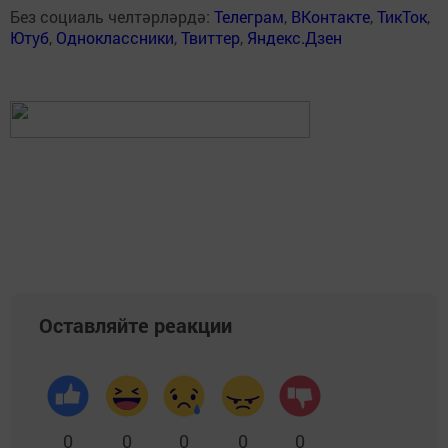
Без социаль челтәрләрдә:
Телеграм
,
ВКонтакте
,
ТикТок
,
Ютуб
,
Одноклассники
,
Твиттер
,
Яндекс.Дзен
Оставляйте реакции
0
0
0
0
0