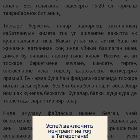
юнәлә. Без теләгәнгә төшенергә 15-20 ел тормыш
тәҗрибәсе юк бит аның.
Тискәре беркетмә начар эшләр­нең, хаталарның
кабатлануын киметә тик ул эшләнгән вакытта ук
кулланылырга тиеш. Вакыт үткән исә, әйтик, бала өй
җиһазын ватканнан соң инде уйный башлаган икән,
димәк бу очракта аңлату гына кирәк. Икенче яктан
тискәре беркетмәне ачулану, кимсетү, тиргәү,
элеккеләрне искә төшерү дәрәҗәсенә җиткерергә
ярамый. Бу - җәза була hәм файдага караганда тискәре
йогынтысы күбрәк - без бит бала белән эш итәбез. Алар
йомшак күңелле, беркатлы булалар, бәлки шуңа күрә дә
төрле гадәтләрне тиз ияртәләр.
Инде ачулану файдасыз икәнен белгәч, уңай
беркетмәне куллана белү кирәк. Бала нәрсә эшләсә дә,
аны мактарга кирәк, батырлыгын, тырышлыгын
ассызыкларга (нәкъ менә тырышлыгын - үзен