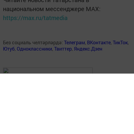
национальном мессенджере MАХ:
https://max.ru/tatmedia
Без социаль челтәрләрдә:
Телеграм
,
ВКонтакте
,
ТикТок
,
Ютуб
,
Одноклассники
,
Твиттер
,
Яндекс.Дзен
Перейти на страницу новости