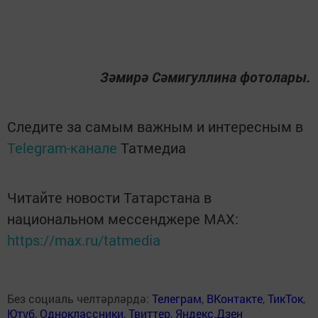
Зәмирә Сәмигуллина фотолары.
Следите за самым важным и интересным в
Telegram-канале
Татмедиа
Читайте новости Татарстана в
национальном мессенджере MАХ:
https://max.ru/tatmedia
Без социаль челтәрләрдә:
Телеграм
,
ВКонтакте
,
ТикТок
,
Ютуб
,
Одноклассники
,
Твиттер
,
Яндекс.Дзен