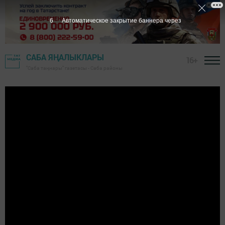
6
Автоматическое закрытие баннера через
САБА ЯҢАЛЫКЛАРЫ
16+
"Саба таңнары" газетасы - Саба районы