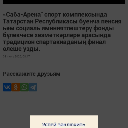
«Саба-Арена” спорт комплексында
Татарстан Республикасы буенча пенсия
һәм социаль иминиятләштерү фонды
бүлекчәсе хезмәткәрләре арасында
традицион спартакиаданың финал
өлеше узды.
03 июнь 2026, 08:47
Расскажите друзьям