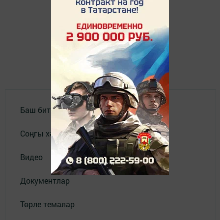
Баш бит
Соңгы хәбәрләр
Видео
Документлар
Төрле темалар