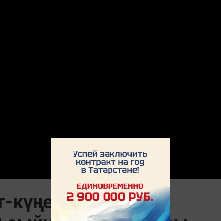
т-күңел ачу