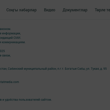
Соңгы хәбәрләр
Видео
Документлар
Төрле т
аконом.
ме информации,
 редакций СМИ.
ым коммуникациям.
2025
 связи,
тан, Сабинский муниципальный район, п.г.т. Богатые Сабы, ул. Тукая, д. 95
@tatmedia.com
в и удобства пользователей сайтом.