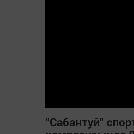
“Сабантуй” спор