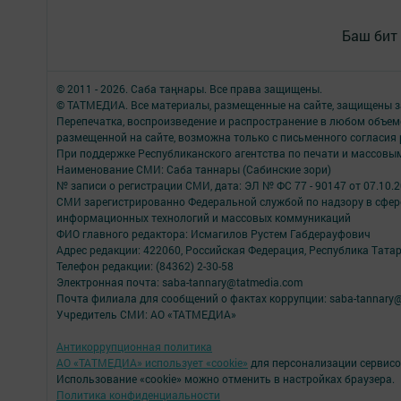
Баш бит
© 2011 - 2026. Саба таңнары. Все права защищены.
© ТАТМЕДИА. Все материалы, размещенные на сайте, защищены з
Перепечатка, воспроизведение и распространение в любом объе
размещенной на сайте, возможна только с письменного согласия
При поддержке Республиканского агентства по печати и массов
Наименование СМИ: Саба таннары (Сабинские зори)
№ записи о регистрации СМИ, дата: ЭЛ № ФС 77 - 90147 от 07.10.
СМИ зарегистрированно Федеральной службой по надзору в сфере
информационных технологий и массовых коммуникаций
ФИО главного редактора: Исмагилов Рустем Габдерауфович
Адрес редакции: 422060, Российская Федерация, Республика Татарс
Телефон редакции: (84362) 2-30-58
Электронная почта: saba-tannary@tatmedia.com
Почта филиала для сообщений о фактах коррупции: saba-tannary
Учредитель СМИ: АО «ТАТМЕДИА»
Антикоррупционная политика
АО «ТАТМЕДИА» использует «cookie»
для персонализации сервисо
Использование «cookie» можно отменить в настройках браузера.
Политика конфиденциальности