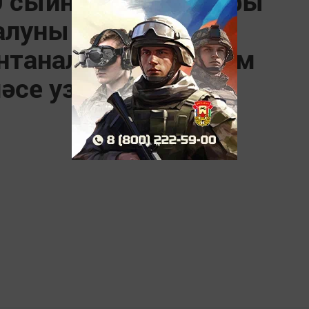
9 сыйныф укучылары
 алуны тәмамлауга
нтаналы районкүләм
әсе узды