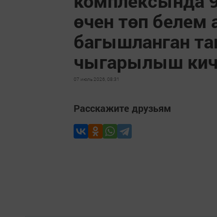
комплексында 
өчен төп белем
багышланган та
чыгарылыш кич
07 июль 2026, 08:31
Расскажите друзьям