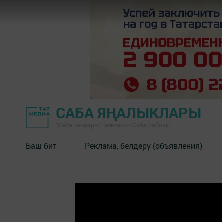
САБА ЯҢАЛЫКЛАРЫ
"Саба таңнары" газетасы - Саба районы
Баш бит
Реклама, белдерү (объявления)