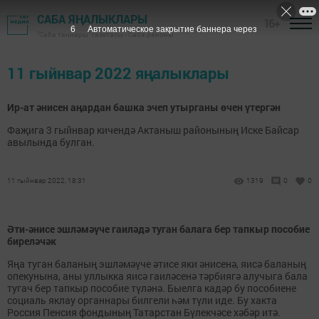
САБА ЯҢАЛЫКЛАРЫ
16+
5
Автоматическое закрытие баннера через
"Саба таңнары" газетасы - Саба районы
11 гыйнвар 2022 яңалыклары
Ир-ат әнисен аңардан башка эчеп утырганы өчен үтергән
Фаҗига 3 гыйнвар кичендә Актаныш районының Иске Байсар
авылында булган.
11 гыйнвар 2022, 18:31
1319
0
0
Әти-әнисе эшләмәүче гаиләдә туган балага бер тапкыр пособие
биреләчәк
Яңа туган баланың эшләмәүче әтисе яки әнисенә, яисә баланың
опекунына, аны уллыкка яисә гаиләсенә тәрбиягә алучыга бала
тугач бер тапкыр пособие түләнә. Быелга кадәр бу пособиене
социаль яклау органнары билгели һәм түли иде. Бу хакта
Россия Пенсия фондының Татарстан Бүлекчәсе хәбәр итә.