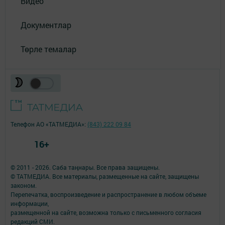
Видео
Документлар
Төрле темалар
Телефон АО «ТАТМЕДИА»:
(843) 222 09 84
16+
© 2011 - 2026. Саба таңнары. Все права защищены.
© ТАТМЕДИА. Все материалы, размещенные на сайте, защищены
законом.
Перепечатка, воспроизведение и распространение в любом объеме
информации,
размещенной на сайте, возможна только с письменного согласия
редакций СМИ.