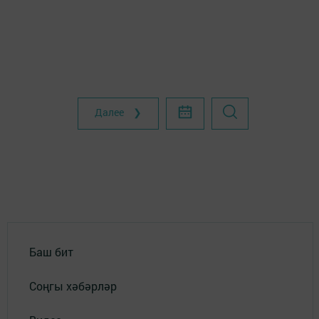
Далее ❯
Баш бит
Соңгы хәбәрләр