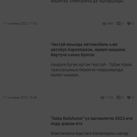
язылган, стенгазета да чыгарылды.
11 гыйнвар 2022, 17:02
980
0
0
Чистай янында автомобиль һәм
автобус бәрелешкән, җиңел машина
йөртүче һәлак булган
Авария бүген иртән Чистай - Түбән Кама
трассасының беренче чакрымында
килеп чыккан.
11 гыйнвар 2022, 16:46
1102
0
0
"Saba Balahoner" үз эшчәнлеген 2022 нче
елда дәвам итә
Мәктәпкәчә яшьтәге балаларны һөнәр