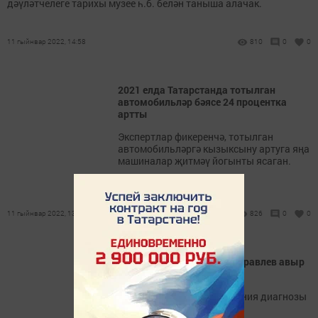
дәүләтчелеге тарихы музее һ.б. белән таныша алачак.
11 гыйнвар 2022, 14:58
810
0
0
2021 елда Татарстанда тотылган
автомобильләр бәясе 24 процентка
артты
Экспертлар фикеренчә, тотылган
автомобильләргә кызыксыну артуга яңа
машиналар җитмәү йогынты ясаган.
11 гыйнвар 2022, 13:54
826
0
0
Халык артисты Леонид Куравлев авыр
хәлдә хастаханәдә ята
85 яшьлек актерга пневмония диагнозы
куйганнар.