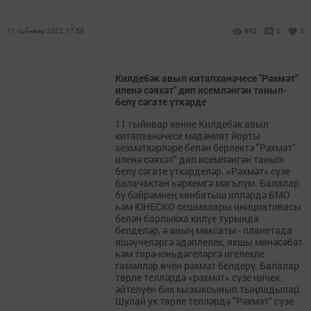
11 гыйнвар 2022, 17:59
892
0
0
Килдебәк авыл китапханәчесе "Рәхмәт"
иленә сәяхәт" дип исемләнгән танып-
белү сәгате үткәрде
11 гыйнвар көнне Килдебәк авыл
китапханәчесе мәдәният йорты
хезмәткәрләре белән берлектә "Рәхмәт"
иленә сәяхәт" дип исемләнгән танып-
белү сәгате үткәрделәр. «Рәхмәт» сүзе
балачактан һәркемгә мәгълүм. Балалар
бу бәйрәмнең көнбатыш илләрдә БМО
һәм ЮНЕСКО оешмалары инициативасы
белән барлыкка килүе турында
белделәр, ә аның максаты - планетада
яшәүчеләргә әдәплелек, яхшы мөнәсәбәт
һәм тирә-юньдәгеләргә игелекле
гамәлләр өчен рәхмәт белдерү. Балалар
төрле телләрдә «рәхмәт» сүзе ничек
әйтелүен бик кызыксынып тыңладылар.
Шулай ук төрле телләрдә "Рәхмәт" сүзе