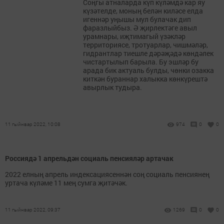
Соңгы атналарда күп күләмдә кар яу
күзәтелде, моның белән киләсе елда
игеннәр уңышы мул булачак дип
фаразлыйбыз. Ә җирлектәге авыл
урамнары, иҗтимагый үзәкләр
территориясе, тротуарлар, чишмәләр,
гидрантлар тиешле дәрәҗәдә көндәлек
чистартылып барыла. Бу эшләр бу
арада бик актуаль булды, чөнки озакка
киткән бураннар халыкка көнкүрештә
авырлык тудыра.
11 гыйнвар 2022, 10:08
974
0
0
Россиядә 1 апрельдән социаль пенсияләр артачак
2022 елның апрель индексациясеннән соң социаль пенсиянең
уртача күләме 11 мең сумга җитәчәк.
11 гыйнвар 2022, 09:37
1269
0
0