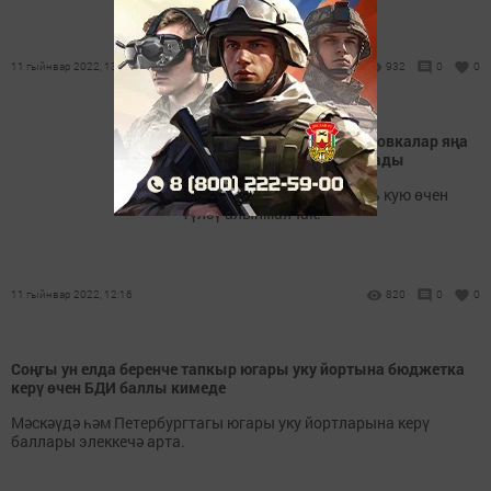
11 гыйнвар 2022, 13:19
932
0
0
Казанда муниципаль парковкалар яңа
график буенча эшли башлады
Ял көннәрендә автомобиль кую өчен
түләү алынмаячак.
11 гыйнвар 2022, 12:16
820
0
0
Соңгы ун елда беренче тапкыр югары уку йортына бюджетка
керү өчен БДИ баллы кимеде
Мәскәүдә һәм Петербургтагы югары уку йортларына керү
баллары элеккечә арта.