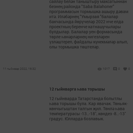
сайлау белән таныштыру максатыннан
безнең районда "Saba Balahoner"
программасын тормышка ашыру дәвам
итә. Иләбәрнең "Умырзая "балалар
бакчасында йөрүчеләр 2022 нче елда
проектның беренче катнашучылары
булдылар. Балалар уен формасында
төрле һөнәрләрнең нигезләрен
үзләштереп, файдалы күнекмәләр алып,
олы тормышка төштеләр.
11 гыйнвар 2022, 16:32
1017
0
0
12 гыйнварга һава торышы
12 гыйнварда Татарстанда болытлы
һава торышы була. Кар явачак. Төньяк-
көнчыгыштан талгын җил. Төнлә һава
температурасы -13..-18˚, көндез -8..-13˚
градус. Юлларда бозлавык.