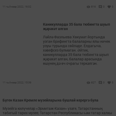
11 гыйнвар 2022, 16:02
816
0
0
Каникулларда 35 бала тюбингта шуып
җәрәхәт алган
Ләйлә Фазлыева Хөкүмәт йортында
узган брифингта балаларны ялы ничек
узуы турында сөйләде. Елдагыча,
хәвефсез булмаган. Әйтик,
каникулларда 35 бала тюбингта шуып
җәрәхәт алган, балалар арасында
өшүнең дә өч очрагы теркәлгән.
11 гыйнвар 2022, 15:39
827
0
0
Бүген Казан Кремле музейларына бушлай керергә була
Музейга килүчеләр «Эрмитаж-Казан» үзәге, Татарстанның
табигый тарих музее, Татарстан Республикасы һәм татар халкы