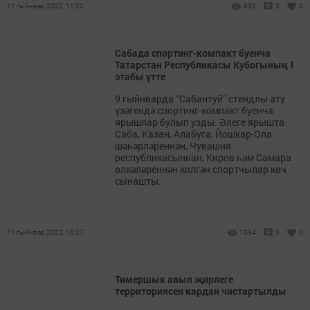
11 гыйнвар 2022, 11:22
832
0
0
Сабада спортинг-компакт буенча
Татарстан Республикасы Кубогының 1
этабы үтте
9 гыйнварда “Сабантуй” стендлы ату
үзәгендә спортинг-компакт буенча
ярышлар булып узды. Әлеге ярышта
Саба, Казан, Алабуга, Йошкар-Ола
шәһәрләреннән, Чувашия
республикасыннан, Киров һәм Самара
өлкәләреннән килгән спортчылар көч
сынашты.
11 гыйнвар 2022, 10:27
1094
0
0
Тимершык авыл җирлеге
территориясен кардан чистартылды