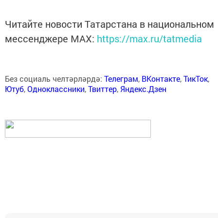
Читайте новости Татарстана в национальном
мессенджере MАХ:
https://max.ru/tatmedia
Без социаль челтәрләрдә:
Телеграм
,
ВКонтакте
,
ТикТок
,
Ютуб
,
Одноклассники
,
Твиттер
,
Яндекс.Дзен