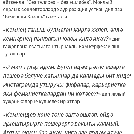
әйткәндә: “Сез түлисез – без эшлибез”. Мондый
яңалык соцчелтәрләрдә зур реакция уяткан дип яза
“Вечерняя Казань” газетасы.
«Кемнең таныш булмаган җиргә килеп, әллә
кемнәрнең пычрагын юасы килә икән?»
дип
гаҗәпләнә ясатылган тырнаклы һәм керфекле яшь
туташлар.
«Ә мин түләр идем. Бүген адәм рәтле ашарга
пешерә белүче хатыннар да калмады бит инде!
Инстаграмда утыручы фифалар, карьеристка
яки феминисткалардан ни көтәсе?!»
дип яклый
хуҗабикәләрне күпчелек ир-атлар.
«Кемнеңдер көне-төне эштә эшләп, өйдә
җыештырырга-пешерергә вакыты калмый.
Артык акчаң бар икән, нигә әле ярдәм итүче