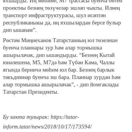
яхшырды. Иң мөһиме, М7 трассасы буенча бөтен
проектны безнең төзүчеләр эшләп чыкты. Илнең
транспорт инфраструктурасы, шул исәптән
республиканыкы да, иң яхшылардан берсе булыр
дип ышанам”.
Рөстәм Миңнеханов Татарстанның юл төзелеше
буенча планнары зур һәм алар тормышка
ашырылачак, дип ышандырды. “Безнең Кытай
юнәлешенә, М5, М7дә һәм Түбән Кама, Чаллы
ягында берничә мөһим юл бар. Безнең барлык
тәкъдимнәр буенча эш бара. Планнар зурдан һәм
алар тормышка ашырылачак”, - дип йомгаклады
Татарстан Президенты.
Бу хакта тулырак: https://tatar-
inform.tatar/news/2018/10/17/173594/