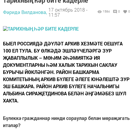
Тарихның һәр бите кадерле
17 октябрь 2018 -
Фәридә Вилданова,
1584
0
0
11:57
БЫЕЛ РОССИЯДӘ ДӘҮЛӘТ АРХИВ ХЕЗМӘТЕ ОЕШУГА
100 ЕЛ ТУЛА. БУ ӨЛКӘДӘ ЭШЛӘҮЧЕЛӘРГӘ ЗУР
ҖАВАПЛЫЛЫК – МӨҺИМ ӘҺӘМИЯТКӘ ИЯ
ДОКУМЕНТЛАРНЫ ҺӘМ ХАЛЫК ТАРИХЫН САКЛАУ
БУРЫЧЫ ЙӨКЛӘНГӘН. РАЙОН БАШКАРМА
КОМИТЕТЫНЫҢ АРХИВ БҮЛЕГЕ ӘЛЕГЕ ЮНӘЛЕШТӘ ЗУР
ЭШ БАШКАРА. РАЙОН АРХИВ БҮЛЕГЕ НАЧАЛЬНИГЫ
АЛЬБИНА СИРАҖЕТДИНОВА БЕЛӘН ӘҢГӘМӘБЕЗ ШУЛ
ХАКТА.
Бүлеккә гражданнар нинди сораулар белән мөрәҗәгать
итәләр?