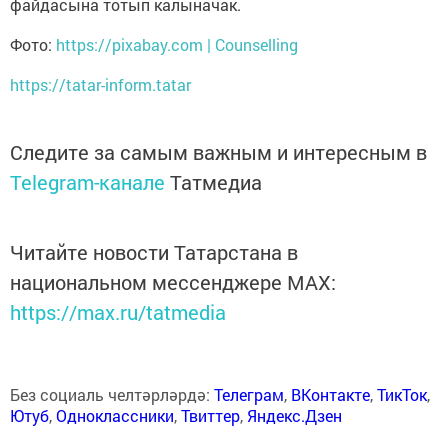
файдасына тотып калыначак.
Фото:
https://pixabay.com | Counselling
https://tatar-inform.tatar
Следите за самым важным и интересным в
Telegram-канале
Татмедиа
Читайте новости Татарстана в
национальном мессенджере MАХ:
https://max.ru/tatmedia
Без социаль челтәрләрдә:
Телеграм
,
ВКонтакте
,
ТикТок
,
Ютуб
,
Одноклассники
,
Твиттер
,
Яндекс.Дзен