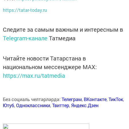
https://tatar-today.ru
Следите за самым важным и интересным в
Telegram-канале
Татмедиа
Читайте новости Татарстана в
национальном мессенджере MАХ:
https://max.ru/tatmedia
Без социаль челтәрләрдә:
Телеграм
,
ВКонтакте
,
ТикТок
,
Ютуб
,
Одноклассники
,
Твиттер
,
Яндекс.Дзен