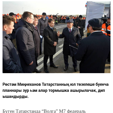
Рөстәм Миңнеханов Татарстанның юл төзелеше буенча
планнары зур һәм алар тормышка ашырылачак, дип
ышандырды.
Бүген Татарстанда “Волга” М7 федераль