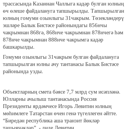
трассасында Казаннан Чаллыга кадәр булган юлның
өч өлеше файдалануга тапшырылды. Тапшырылган
юлның гомуми озынлыгы 31чакрым. Төзекләндерү
эшләре Балык Бистәсе районындагы 856нчы
чакрымнан 868гә, 868нче чакрымнан 878нчегә һәм
878нче чакрымнан 888нче чакрымга кадәр
башкарылды.
Гомуми озынлыгы 31чакрым булган файдалануга
тапшырылган юлны ачу тантанасы Балык Бистәсе
районында узды.
Объектларның смета бәясе 7,7 млрд сум исәпләнә.
Юлларны ачылыш тантанасында Россия
Президенты ярдәмчесе Игорь Левитин юлның
мөһимлеге Татарстан өчен генә түгеллеген әйтте.
“Биредән республика аша транзит йөкләр
ташыячаклар”, - диде Левитин.