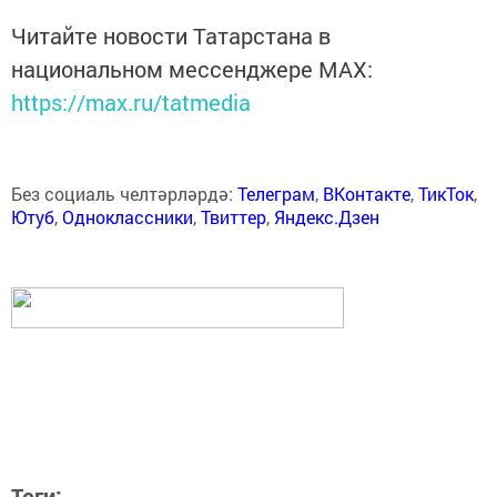
Читайте новости Татарстана в
национальном мессенджере MАХ:
https://max.ru/tatmedia
Без социаль челтәрләрдә:
Телеграм
,
ВКонтакте
,
ТикТок
,
Ютуб
,
Одноклассники
,
Твиттер
,
Яндекс.Дзен
Теги: