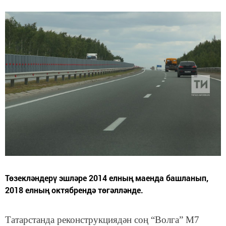
Төзекләндерү эшләре 2014 елның маенда башланып,
2018 елның октябрендә төгәлләнде.
Татарстанда реконструкциядән соң “Волга” М7