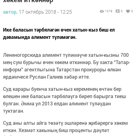
автор,
17 октябрь 2018 - 12:25
1219
0
0
Ике баласын тәрбяләгән өчен хатын-кыз биш ел
дәвамында алимент түләмәгән.
Лениногорскида алимент түләмәүче хатын-кызны 700
мең сум бурычы өчен хөкем иткәннәр. Бу хакта “Татар-
информ” агентлыгына Татарстан прокуроры өлкән
ярдәмчесе Руслан Галиев хәбәр итте.
Суд карары буенча хатын-кыз кеременең өчтән бер
өлешен ике баласын тәрбяләүгә биреп барырга тиеш
булган. Әмма ул 2013 елдан алимент түләүдән
туктаган.
Суд аны алты айга төзәтү эшләренә җибәрергә хөкем
иткән. Хезмәт хакының биш проценты дәүләт