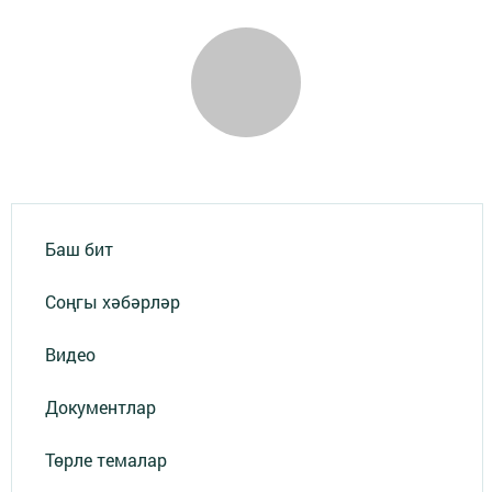
Баш бит
Соңгы хәбәрләр
Видео
Документлар
Төрле темалар