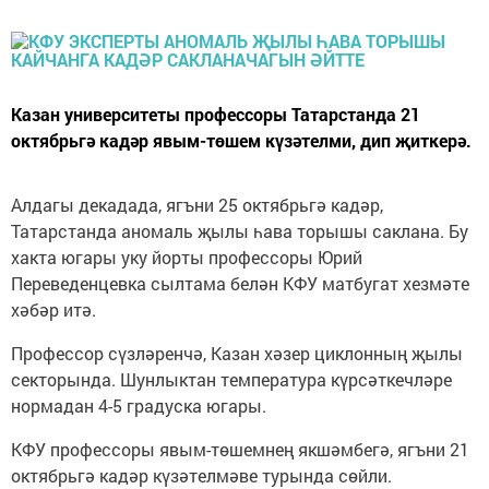
Казан университеты профессоры Татарстанда 21
октябрьгә кадәр явым-төшем күзәтелми, дип җиткерә.
Алдагы декадада, ягъни 25 октябрьгә кадәр,
Татарстанда аномаль җылы һава торышы саклана. Бу
хакта югары уку йорты профессоры Юрий
Переведенцевка сылтама белән КФУ матбугат хезмәте
хәбәр итә.
Профессор сүзләренчә, Казан хәзер циклонның җылы
секторында. Шунлыктан температура күрсәткечләре
нормадан 4-5 градуска югары.
КФУ профессоры явым-төшемнең якшәмбегә, ягъни 21
октябрьгә кадәр күзәтелмәве турында сөйли.