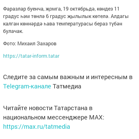
Фаразлар буенча, җомга, 19 октябрьдә, көндез 11
градус һәм төнлә 6 градус җылылык көтелә. Алдагы
калган көннәрдә һава температурасы бераз түбән
булачак.
Фото: Михаил Захаров
https://tatar-inform.tatar
Следите за самым важным и интересным в
Telegram-канале
Татмедиа
Читайте новости Татарстана в
национальном мессенджере MАХ:
https://max.ru/tatmedia