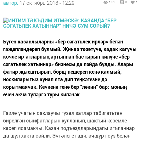
автор,
17 октябрь 2018 - 12:29
1863
0
1
Бүген казанлыларны «бер сәгатьлек ирләр» белән
гаҗәпләндереп булмый. Җиһаз төзәтүче, кадак кагучы
көчле ир-атларның артыннан бастырып килүче «бер
сәгатьлек хатыннар» бизнесы да пәйда булды. Алары
фатир җыештырып, борщ пешереп кенә калмый,
носкиларыгыз аунап ята дип теңкәгезне дә
корытмаячак. Кечкенә генә бер “ләкин” бар: моның
өчен акча түләргә туры киләчәк…
Гаилә учагын саклаучы гүзәл затлар табигатьтән
бирелгән сыйфатларын кулланып, шактый керемле
кәсеп ясамакчы. Казан подъездларындагы игъланнар
да шул хакта сөйли. Эчтәлеге гади, өч-дүрт сүз белән