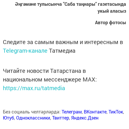
Әңгәмәне тулысынча "Саба таңнары" газетасында
укый аласыз
Автор фотосы
Следите за самым важным и интересным в
Telegram-канале
Татмедиа
Читайте новости Татарстана в
национальном мессенджере MАХ:
https://max.ru/tatmedia
Без социаль челтәрләрдә:
Телеграм
,
ВКонтакте
,
ТикТок
,
Ютуб
,
Одноклассники
,
Твиттер
,
Яндекс.Дзен