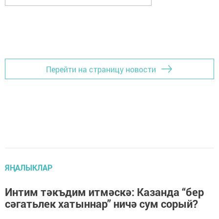
Перейти на страницу новости
ЯҢАЛЫКЛАР
Интим тәкъдим итмәскә: Казанда “бер
сәгатьлек хатыннар” ничә сум сорый?