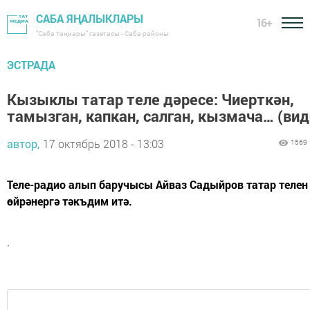
САБА ЯҢАЛЫКЛАРЫ
16+
"Саба таңнары" газетасы - Саба районы
ЭСТРАДА
Кызыклы татар теле дәресе: Чиерткән,
тамызган, капкан, салган, кызмача… (вид
автор,
17 октябрь 2018 - 13:03
1569
Теле-радио алып баручысы Айваз Садыйров татар телен
өйрәнергә тәкъдим итә.
.