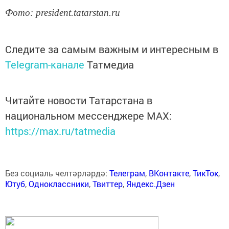
Фото: president.tatarstan.ru
Следите за самым важным и интересным в
Telegram-канале
Татмедиа
Читайте новости Татарстана в
национальном мессенджере MАХ:
https://max.ru/tatmedia
Без социаль челтәрләрдә:
Телеграм
,
ВКонтакте
,
ТикТок
,
Ютуб
,
Одноклассники
,
Твиттер
,
Яндекс.Дзен