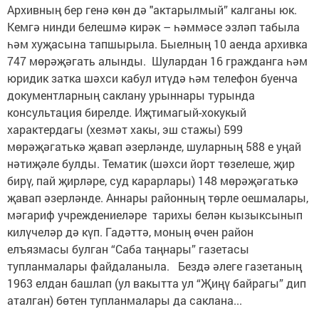
Архивның бер генә көн дә "актарылмый” калганы юк.
Кемгә нинди белешмә кирәк – һәммәсе эзләп табыла
һәм хуҗасына тапшырыла. Быелның 10 аенда архивка
747 мөрәҗәгать алынды. Шулардан 16 гражданга һәм
юридик затка шәхси кабул итүдә һәм телефон буенча
документларның саклану урыннары турында
консультация бирелде. Иҗтимагый-хокукый
характердагы (хезмәт хакы, эш стажы) 599
мөрәҗәгатькә җавап әзерләнде, шуларның 588 е уңай
нәтиҗәле булды. Тематик (шәхси йорт төзелеше, җир
бирү, пай җирләре, суд карарлары) 148 мөрәҗәгатькә
җавап әзерләнде. Аннары район­ның төрле оешмалары,
мәгариф учреждениеләре тарихы белән кызыксынып
килүчеләр дә күп. Гадәттә, моның өчен район
елъязмасы булган “Саба таңнары” газетасы
тупланмалары файдаланыла. Бездә әле­ге газетаның
1963 елдан башлап (ул вакытта ул “Җиңү байрагы” дип
аталган) бөтен тупланмалары да саклана...