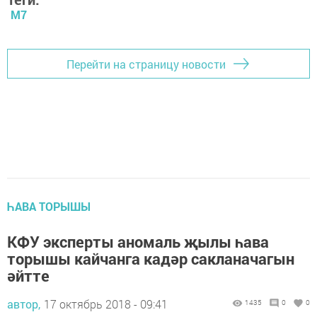
М7
Перейти на страницу новости
ҺАВА ТОРЫШЫ
КФУ эксперты аномаль җылы һава
торышы кайчанга кадәр сакланачагын
әйтте
автор,
17 октябрь 2018 - 09:41
1435
0
0