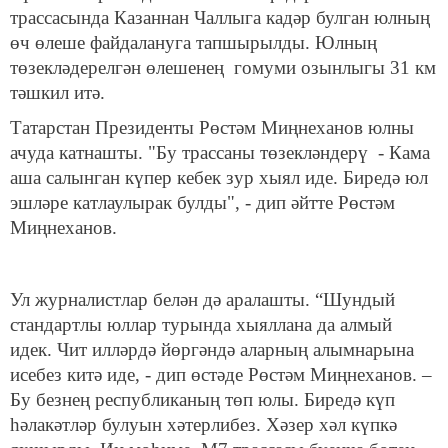
трассасында Казаннан Чаллыга кадәр булган юлның
өч өлеше файдалануга тапшырылды. Юлның
төзекләдерелгән өлешенең гомуми озынлыгы 31 км
тәшкил итә.
Татарстан Президенты Рөстәм Миңнеханов юлны
ачуда катнашты. "Бу трассаны төзекләндерү - Кама
аша салынган күпер кебек зур хыял иде. Биредә юл
эшләре катлаулырак булды", - дип әйтте Рөстәм
Миңнеханов.
Ул журналистлар белән дә аралашты. “Шундый
стандартлы юллар турында хыяллана да алмый
идек. Чит илләрдә йөргәндә аларның алымнарына
исебез китә иде, - дип өстәде Рөстәм Миңнеханов. –
Бу безнең республиканың төп юлы. Биредә күп
һәлакәтләр булуын хәтерлибез. Хәзер хәл күпкә