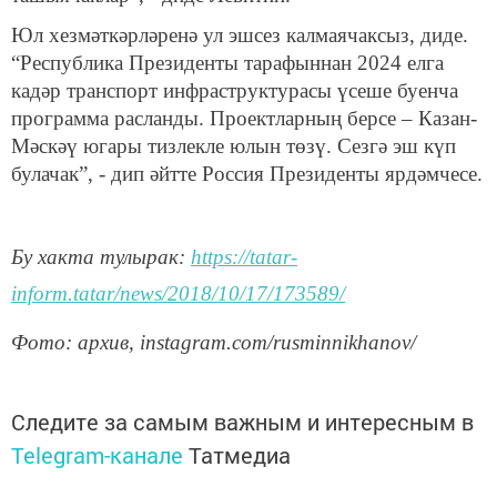
Юл хезмәткәрләренә ул эшсез калмаячаксыз, диде.
“Республика Президенты тарафыннан 2024 елга
кадәр транспорт инфраструктурасы үсеше буенча
программа расланды. Проектларның берсе – Казан-
Мәскәү югары тизлекле юлын төзү. Сезгә эш күп
булачак”, - дип әйтте Россия Президенты ярдәмчесе.
Бу хакта тулырак:
https://tatar-
inform.tatar/news/2018/10/17/173589/
Фото
:
архив
, instagram.com/rusminnikhanov/
Следите за самым важным и интересным в
Telegram-канале
Татмедиа