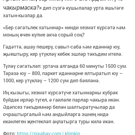
чакырмаска?»
дип сүзгә кушылалар урта яшьтәге
хатын-кызлар да.
«Бер сәгатьлек хатыннар» нинди хезмәт күрсәтә һәм
моның өчен күпме акча сорый соң?
Гадәттә, ашау пешерү, савыт-саба һәм идәннәр юу,
җыештыру, кер үтүкләү кебек эшләр тәкъдим ителә.
Түләү сәгатьләп: уртача алганда 60 минуты 1500 сум.
Тәрәзә юу – 800, паркет идәннәрне ялтыратып юу –
1000, кер үтүкләү – 1200 сум дип бәяләнә.
Иң кызыгы, хезмәт күрсәтүче хатыннарны күбрәк
буйдак ирләр түгел, ә гаиләле парлар чакыра икән.
Әдәпсез тәкъдимнәр белән шалтыратучылар да
очраштыргалый һәм андыйларга эшнең нидә
икәнлеген җентекләп аңлатырга туры килә икән.
Фото:
https://pixabay.com | klimkin