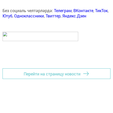
Без социаль челтәрләрдә:
Телеграм
,
ВКонтакте
,
ТикТок
,
Ютуб
,
Одноклассники
,
Твиттер
,
Яндекс.Дзен
Перейти на страницу новости