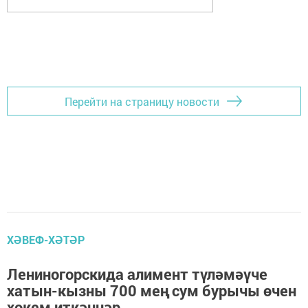
Перейти на страницу новости
ХӘВЕФ-ХӘТӘР
Лениногорскида алимент түләмәүче
хатын-кызны 700 мең сум бурычы өчен
хөкем иткәннәр